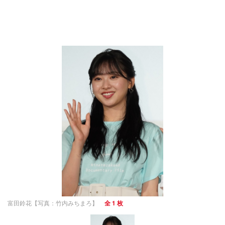
富田鈴花【写真：竹内みちまろ】
全 1 枚