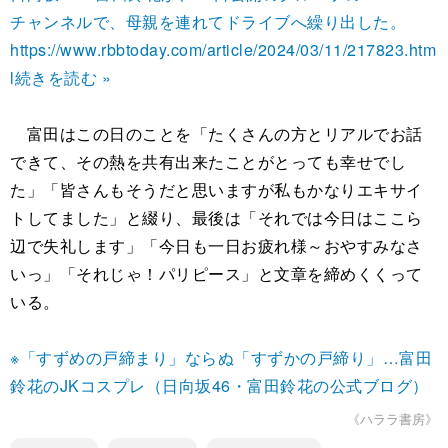
チャンネルで、母親を連れてドライブへ繰り出した。
https://www.rbbtoday.com/article/2024/03/11/217823.htm
l
続きを読む »
富田はこの日のことを「たくさんの方とリアルでお話
できて、その熱を共有出来たことがとっても幸せでし
た」「皆さんもそうだと思いますが私もかなりエキサイ
トしてました」と綴り、最後は「それでは今日はここら
辺で失礼します」「今日も一日お疲れ様～おやすみなさ
いっ」「それじゃ！パリピース」と文章を締めくくって
いる。
※「すずめの戸締まり」ならぬ「すずかの戸締り」…富田
鈴花のJKコスプレ（日向坂46・富田鈴花の公式ブログ）
《ハララ書房》