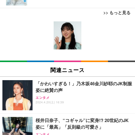
>> もっと見る
EIZO ビジネス向けプレミアムモニター | FlexScan
Bluetoothイヤホン ワイヤレスイヤホン IPX7防水
Juice=Juice Concert 2026 UP TO 11 MORE! MOR
EV3240X-WT | 31.5型4K UHD・USB Type-C・ホワ
最大60時間再生 2026年最新Bluetooth6.0ブルートゥ
E! (特典なし) [Blu-ray]
イト
ースイヤホン 全音域HIFI音質低遅延接続瞬時 片耳/
両耳 WEB会議/運動/ゲーム/通学通勤/スポーツ/音楽
￥8,698
￥105,595
￥999
用iPhone/Android対応 (002 black)
【Amazon.co.jp限定】「Juice=Juice Concert 202
EIZO ビジネス向けプレミアムモニター | FlexScan
Grithope イヤホン タイプC【2026新モデル 耐久
6 UP TO 11 MORE！ MORE！」 - Juice＝Juice(L
EV2740X-WT | 27.0型4K UHD・USB Type-C・ホワ
性】 有線イヤホン マイク付き HiFi音質 ノイズ低減
関連ニュース
判ブロマイド5枚セット) [Blu-ray]
イト
重低音 遅延なし
￥11,000
￥109,572
￥949
「かわいすぎる！」乃木坂46金川紗耶のJK制服
姿に絶賛の声
Lightning to 3.5mm イヤホンジャック 変換 MFi認
日下部ほたる どんどんやる気になる！日下部式学習
【純正品】27"ゲーミングモニター DualSense 充電
エンタメ
証 【ハイレゾ音質】 内蔵DAC 遅延なし 48ビット/9
2024.4.20(土) 16:39
法[DVD]
フック付き（CFI-ZDM1J）
6KHz 音量調節対応
￥4,620
￥49,979
￥999
桜井日奈子、“コギャル”に変身!? 20世紀のJK
姿に「最高」「反則級の可愛さ」
【整備済み品】Dell E2724HS 27インチ 液晶モニタ
【HIFI音質】iphone イヤホンジャック ライトニン
King & Prince DOME TOUR 2026 ～STARRING～
エンタメ