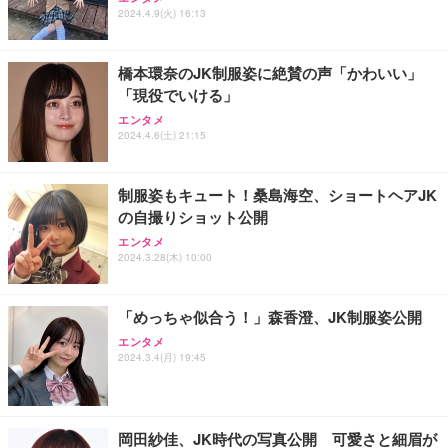
ー フルHD（1920×1080）VA 非光沢 HDMI/DisplayP
グ イヤホン 変換 MFI認証 4極 内蔵DAC 遅延なし 音
(初回限定盤)(2枚組) [Blu-ray]
2024.4.9(火) 16:13
ort/VGA スピーカー内蔵 高さ調整 スイベル VESA対
量調節/音楽
応 ComfortView ビジネス向け
￥6,807
￥15,800
￥999
橋本環奈のJK制服姿に絶賛の声「かわいい」
「現役でいける」
【MiniLED/24.5inch/280Hz/FHD】GRAPHT THE S
寝ホン 睡眠用イヤホン 寝ながら 痛くない 超軽量2.8
Aぇ! group LIVE TOUR 2025 D.N.A (初回盤)(2枚組)
HOOTER Gaming Monitor 24” Essential ゲーミン
g ASMR推薦 ワイヤレス Bluetooth6.1 柔軟性高 安
エンタメ
[Blu-ray]
グモニター QD 24.5インチ 1ms FHD 量子ドット 残
眠 仕事 ブルー
2024.4.6(土) 21:15
像低減 (3年保証 | 輝点保証 | 日本メーカー)
￥5,981
￥34,980
￥2,682
制服姿もキュート！桑島海空、ショートヘアJK
の自撮りショット公開
エンタメ
2024.3.28(木) 10:00
「めっちゃ似合う！」森香澄、JK制服姿公開
エンタメ
2024.3.4(月) 19:45
岡田紗佳、JK時代の写真公開 可愛さと細眉が