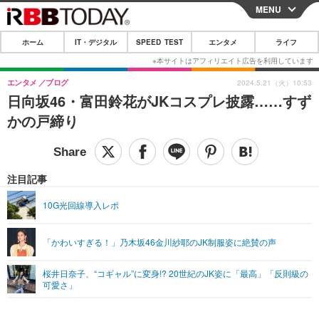
MENU
CLOSE
ホーム
IT・デジタル
SPEED TEST
エンタメ
ライフ
ホーム
IT・デジタル
エンタメ
ブログ
2024.5.21（火）10:53
日向坂46・富田鈴花がJKコスプレ披露……すず
IT・デジタルTOP
スマートフォン
SPEED TEST
かの戸締り
ネタ
ガジェット・ツール
エンタメ
ショッピング
その他
エンタメTOP
映画・ドラマ
ライフ
注目記事
韓流・K-POP
韓国・芸能
ライフTOP
グルメ
リリース一覧
10G光回線導入レポ
音楽
スポーツ
ペット
ショッピング
プッシュ通知の停止方法
「かわいすぎる！」乃木坂46金川紗耶のJK制服姿に絶賛の声
グラビア
ブログ
その他
桜井日奈子、“コギャル”に変身!? 20世紀のJK姿に「最高」「反則級の
ショッピング
その他
可愛さ」