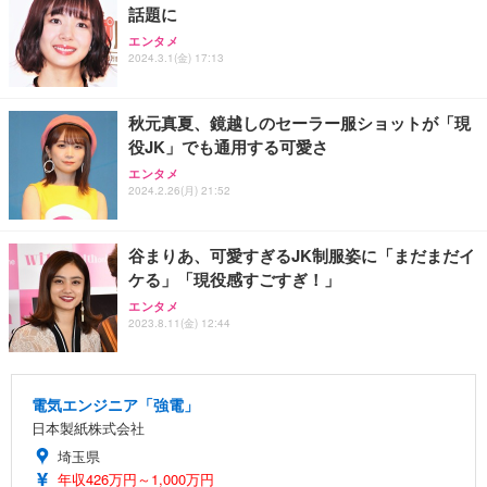
話題に
エンタメ
2024.3.1(金) 17:13
秋元真夏、鏡越しのセーラー服ショットが「現
役JK」でも通用する可愛さ
エンタメ
2024.2.26(月) 21:52
谷まりあ、可愛すぎるJK制服姿に「まだまだイ
ケる」「現役感すごすぎ！」
エンタメ
2023.8.11(金) 12:44
電気エンジニア「強電」
日本製紙株式会社
埼玉県
年収426万円～1,000万円