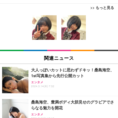
>> もっと見る
[EdoErgo] オフィスチェア 椅子 テレワーク 疲れな
EIZO ビジネス向けプレミアムモニター | FlexScan
Amazonベーシック ペットシーツ 薄型 レギュラー 1
い 跳ね上げ式アームレスト コンパクト 約105度ロッ
EV3240X-WT | 31.5型4K UHD・USB Type-C・ホワ
回使い捨て 無香料 ホワイト 300枚
キング pc 事務椅子 360度回転 座面昇降 強化ナイロ
イト
ン樹脂ベース 通気性メッシュ 在宅ワーク H-WY01
￥3,373
￥5,699
￥105,595
(黒網+黒枠+黒足)
EIZO ビジネス向けプレミアムモニター | FlexScan
SIHOO B100 オフィスチェア／デスクチェア メッシ
Amazonベーシック ペットシーツ 厚型 ワイド 42枚
EV2740X-WT | 27.0型4K UHD・USB Type-C・ホワ
ュチェア 人間工学 疲れない ブラック
x2袋(84枚) ホワイト(吸収面:ライトブルー)
関連ニュース
イト
￥27,999
￥3,234
￥109,572
大人っぽいカットに思わずドキッ！桑島海空、
1st写真集から先行公開カット
Sezlife オフィスチェア デスクチェア 疲れない テレ
【純正品】27"ゲーミングモニター DualSense 充電
ネオ・ルーライフ ネオ・オムツ L 中型犬用 26枚入
エンタメ
ワーク チェア 強化バックレスト 30度ロッキング機
2024.3.14(木) 7:32
フック付き（CFI-ZDM1J）
り 単品
能 人間工学 椅子 腰サポート 90度跳ね上げ式アーム
レスト 3Dヘッドレスト ハンガー付き 高反発クッシ
￥49,979
￥1,800
￥7,680
ョン PCチェア 通気性メッシュ ゲーミング/勉強/事
桑島海空、豊満ボディ大胆見せのグラビアでさ
務用 おしゃれ パソコンチェア (ブラック)
らなる魅力を開花
Sezlife オフィスチェア デスクチェア 疲れない テレ
【整備済み品】Dell E2724HS 27インチ 液晶モニタ
Smart Basic(スマートベーシック) 【Amazon.co.jp
エンタメ
ワーク チェア 強化バックレスト 30度ロッキング機
ー フルHD（1920×1080）VA 非光沢 HDMI/DisplayP
限定】 Smart Basic アイリスオーヤマ ペットシーツ