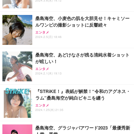
2024.3.6(水) 19:12
能 人間工学 椅子 腰サポート 90度跳ね上げ式アーム
ort/VGA スピーカー内蔵 高さ調整 スイベル VESA対
超厚型 お徳用 ワイド 100枚入 (x 1) (ケース販売)
レスト 3Dヘッドレスト ハンガー付き 高反発クッシ
応 ComfortView ビジネス向け
￥7,680
￥15,800
￥3,670
ョン PCチェア 通気性メッシュ ゲーミング/勉強/事
桑島海空、小麦色の肌を大胆見せ！キャミソー
務用 おしゃれ パソコンチェア (ホワイト)
ルワンピの撮影ショットに反響続々
ANDWINT オフィスチェア デスクチェア 肘なし メ
【MiniLED/24.5inch/280Hz/FHD】GRAPHT THE S
アイリスオーヤマ ペットシーツ 超厚型 お徳用 レギ
ッシュ 通気性 ランバーサポート付き 腰サポート ガ
HOOTER Gaming Monitor 24” Essential ゲーミン
エンタメ
ュラー 200枚入【Amazon.co.jp限定】
ス圧無段階昇降 360度回転 キャスター付き コンパク
グモニター QD 24.5インチ 1ms FHD 量子ドット 残
2024.2.5(月) 18:46
ト 幅52×奥行58.5×高さ84～96cm テレワーク 在宅
像低減 (3年保証 | 輝点保証 | 日本メーカー)
￥3,731
￥4,139
￥34,980
勤務 ブラック
桑島海空、あどけなさが残る清純水着ショット
が眩しい！
エンタメ
2024.2.1(木) 19:13
『STRiKE！』表紙が解禁！“令和のアグネス・
ラム”桑島海空が純白ビキニを纏う
エンタメ
2024.1.25(木) 21:35
桑島海空、グラジャパアワード2023「最優秀新