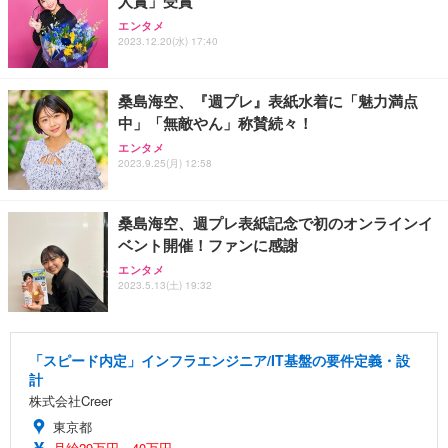
人賞」受賞
エンタメ
2023.12.20(水) 17:40
桑島海空、『週プレ』表紙水着に「魅力満点
中」「無敵やん」称賛続々！
エンタメ
2023.9.25(月) 12:58
桑島海空、週プレ表紙記念で初のオンラインイ
ベント開催！ファンに感謝
エンタメ
2023.5.13(土) 19:32
「スピード内定」インフラエンジニア/IT基盤の要件定義・設
計
株式会社Creer
東京都
月給29万円～40万円