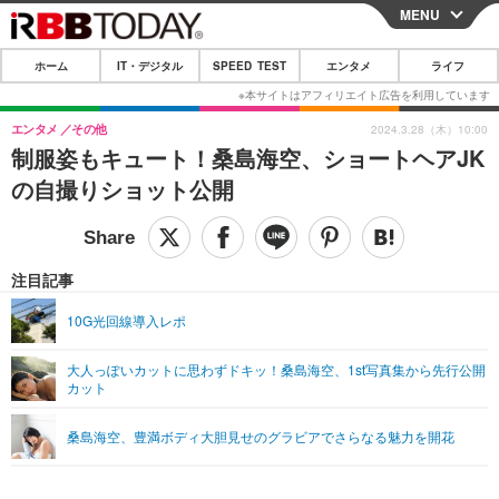
MENU
CLOSE
ホーム
IT・デジタル
SPEED TEST
エンタメ
ライフ
ホーム
IT・デジタル
エンタメ
その他
2024.3.28（木）10:00
制服姿もキュート！桑島海空、ショートヘアJK
IT・デジタルTOP
スマートフォン
SPEED TEST
の自撮りショット公開
ネタ
ガジェット・ツール
エンタメ
ショッピング
その他
エンタメTOP
映画・ドラマ
ライフ
注目記事
韓流・K-POP
韓国・芸能
ライフTOP
グルメ
リリース一覧
10G光回線導入レポ
音楽
スポーツ
ペット
ショッピング
プッシュ通知の停止方法
大人っぽいカットに思わずドキッ！桑島海空、1st写真集から先行公開
カット
グラビア
ブログ
その他
ショッピング
その他
桑島海空、豊満ボディ大胆見せのグラビアでさらなる魅力を開花