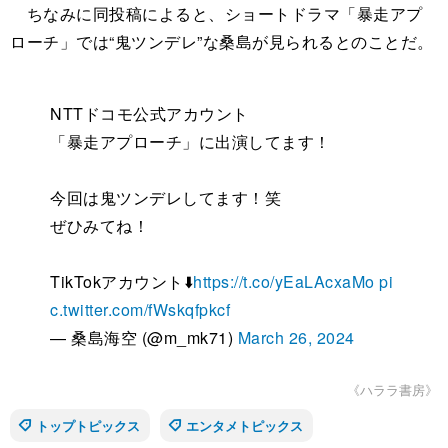
ちなみに同投稿によると、ショートドラマ「暴走アプ
ローチ」では“鬼ツンデレ”な桑島が見られるとのことだ。
NTTドコモ公式アカウント
「暴走アプローチ」に出演してます！
今回は鬼ツンデレしてます！笑
ぜひみてね！
TikTokアカウント⬇️
https://t.co/yEaLAcxaMo
pi
c.twitter.com/fWskqfpkcf
— 桑島海空 (@m_mk71)
March 26, 2024
《ハララ書房》
トップトピックス
エンタメトピックス