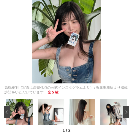
高鶴桃羽（写真は高鶴桃羽の公式インスタグラムより）※所属事務所より掲載
許諾をいただいています
全 5 枚
‹
1
/
2