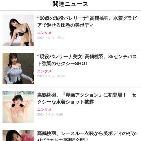
ュチェア 人間工学 疲れない ブラック
x2袋(84枚) ホワイト(吸収面:ライトブルー)
関連ニュース
イト
￥27,999
￥3,234
￥109,572
“20歳の現役バレリーナ”高鶴桃羽、水着グラビ
アで魅せる圧巻の美ボディ
Sezlife オフィスチェア デスクチェア 疲れない テレ
【純正品】27"ゲーミングモニター DualSense 充電
ネオ・ルーライフ ネオ・オムツ L 中型犬用 26枚入
エンタメ
ワーク チェア 強化バックレスト 30度ロッキング機
フック付き（CFI-ZDM1J）
り 単品
2024.4.9(火) 19:41
能 人間工学 椅子 腰サポート 90度跳ね上げ式アーム
レスト 3Dヘッドレスト ハンガー付き 高反発クッシ
￥49,979
￥1,800
￥7,680
ョン PCチェア 通気性メッシュ ゲーミング/勉強/事
“現役バレリーナ美女”高鶴桃羽、85センチバス
務用 おしゃれ パソコンチェア (ブラック)
ト強調のセクシーSHOT
Sezlife オフィスチェア デスクチェア 疲れない テレ
【整備済み品】Dell E2724HS 27インチ 液晶モニタ
Smart Basic(スマートベーシック) 【Amazon.co.jp
エンタメ
ワーク チェア 強化バックレスト 30度ロッキング機
ー フルHD（1920×1080）VA 非光沢 HDMI/DisplayP
限定】 Smart Basic アイリスオーヤマ ペットシーツ
2024.4.9(火) 18:34
能 人間工学 椅子 腰サポート 90度跳ね上げ式アーム
ort/VGA スピーカー内蔵 高さ調整 スイベル VESA対
超厚型 お徳用 ワイド 100枚入 (x 1) (ケース販売)
レスト 3Dヘッドレスト ハンガー付き 高反発クッシ
応 ComfortView ビジネス向け
￥7,680
￥15,800
￥3,670
ョン PCチェア 通気性メッシュ ゲーミング/勉強/事
高鶴桃羽、『漫画アクション』に初登場！ セ
務用 おしゃれ パソコンチェア (ホワイト)
クシーな水着ショット披露
ANDWINT オフィスチェア デスクチェア 肘なし メ
【MiniLED/24.5inch/280Hz/FHD】GRAPHT THE S
アイリスオーヤマ ペットシーツ 超厚型 お徳用 レギ
ッシュ 通気性 ランバーサポート付き 腰サポート ガ
HOOTER Gaming Monitor 24” Essential ゲーミン
エンタメ
ュラー 200枚入【Amazon.co.jp限定】
ス圧無段階昇降 360度回転 キャスター付き コンパク
グモニター QD 24.5インチ 1ms FHD 量子ドット 残
2024.3.6(水) 9:08
ト 幅52×奥行58.5×高さ84～96cm テレワーク 在宅
像低減 (3年保証 | 輝点保証 | 日本メーカー)
￥3,731
￥4,139
￥34,980
勤務 ブラック
高鶴桃羽、シースルー衣装から美ボディのぞか
せて“オトナ高鶴”全開！