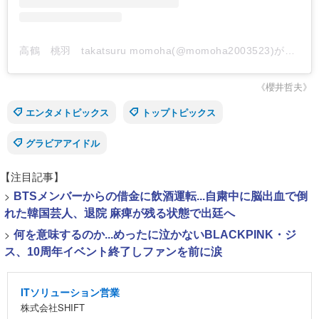
高鶴 桃羽 takatsuru momoha(@momoha2003523)がシェアした投稿
《櫻井哲夫》
エンタメトピックス
トップトピックス
グラビアアイドル
【注目記事】
>
BTSメンバーからの借金に飲酒運転...自粛中に脳出血で倒
れた韓国芸人、退院 麻痺が残る状態で出廷へ
>
何を意味するのか...めったに泣かないBLACKPINK・ジ
ス、10周年イベント終了しファンを前に涙
ITソリューション営業
株式会社SHIFT