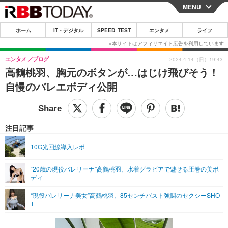
MENU
CLOSE
ホーム
IT・デジタル
SPEED TEST
エンタメ
ライフ
ホーム
IT・デジタル
エンタメ
ブログ
2024.4.14（日）19:43
高鶴桃羽、胸元のボタンが…はじけ飛びそう！
IT・デジタルTOP
スマートフォン
SPEED TEST
自慢のバレエボディ公開
ネタ
ガジェット・ツール
エンタメ
ショッピング
その他
エンタメTOP
映画・ドラマ
ライフ
注目記事
韓流・K-POP
韓国・芸能
ライフTOP
グルメ
リリース一覧
10G光回線導入レポ
音楽
スポーツ
ペット
ショッピング
プッシュ通知の停止方法
“20歳の現役バレリーナ”高鶴桃羽、水着グラビアで魅せる圧巻の美ボ
ディ
グラビア
ブログ
その他
“現役バレリーナ美女”高鶴桃羽、85センチバスト強調のセクシーSHO
ショッピング
その他
T