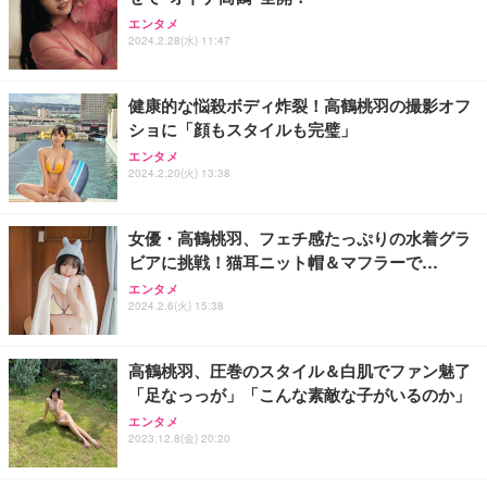
エンタメ
2024.2.28(水) 11:47
健康的な悩殺ボディ炸裂！高鶴桃羽の撮影オフ
ショに「顔もスタイルも完璧」
エンタメ
2024.2.20(火) 13:38
女優・高鶴桃羽、フェチ感たっぷりの水着グラ
ビアに挑戦！猫耳ニット帽＆マフラーで…
エンタメ
2024.2.6(火) 15:38
高鶴桃羽、圧巻のスタイル＆白肌でファン魅了
「足なっっが」「こんな素敵な子がいるのか」
エンタメ
2023.12.8(金) 20:20