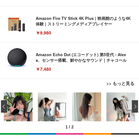
Amazon Fire TV Stick 4K Plus | 映画館のような4K
体験 | ストリーミングメディアプレイヤー
￥9,980
Amazon Echo Dot (エコードット) 第5世代 - Alex
a、センサー搭載、鮮やかなサウンド｜チャコール
￥7,480
>> もっと見る
[EdoErgo] オフィスチェア 椅子 テレワーク 疲れな
EIZO ビジネス向けプレミアムモニター | FlexScan
Amazonベーシック ペットシーツ 薄型 レギュラー 1
い 跳ね上げ式アームレスト コンパクト 約105度ロッ
EV3240X-WT | 31.5型4K UHD・USB Type-C・ホワ
‹
回使い捨て 無香料 ホワイト 300枚
キング pc 事務椅子 360度回転 座面昇降 強化ナイロ
イト
ン樹脂ベース 通気性メッシュ 在宅ワーク H-WY01
￥3,373
￥5,699
￥105,595
(黒網+黒枠+黒足)
1
/
2
EIZO ビジネス向けプレミアムモニター | FlexScan
SIHOO B100 オフィスチェア／デスクチェア メッシ
Amazonベーシック ペットシーツ 厚型 ワイド 42枚
EV2740X-WT | 27.0型4K UHD・USB Type-C・ホワ