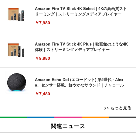
Amazon Fire TV Stick 4K Select | 4Kの高画質スト
リーミング | ストリーミングメディアプレイヤー
￥7,980
Amazon Fire TV Stick 4K Plus | 映画館のような4K
体験 | ストリーミングメディアプレイヤー
￥9,980
Amazon Echo Dot (エコードット) 第5世代 - Alex
a、センサー搭載、鮮やかなサウンド｜チャコール
￥7,480
>> もっと見る
[EdoErgo] オフィスチェア 椅子 テレワーク 疲れな
EIZO ビジネス向けプレミアムモニター | FlexScan
Amazonベーシック ペットシーツ 薄型 レギュラー 1
い 跳ね上げ式アームレスト コンパクト 約105度ロッ
EV3240X-WT | 31.5型4K UHD・USB Type-C・ホワ
関連ニュース
回使い捨て 無香料 ホワイト 300枚
キング pc 事務椅子 360度回転 座面昇降 強化ナイロ
イト
ン樹脂ベース 通気性メッシュ 在宅ワーク H-WY01