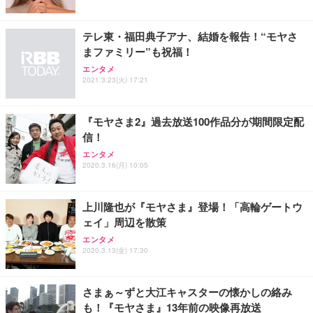
ス圧無段階昇降 360度回転 キャスター付き コンパク
グモニター QD 24.5インチ 1ms FHD 量子ドット 残
ト 幅52×奥行58.5×高さ84～96cm テレワーク 在宅
像低減 (3年保証 | 輝点保証 | 日本メーカー)
￥3,731
￥4,139
￥34,980
勤務 ブラック
テレ東・福田典子アナ、結婚を報告！“モヤさ
まファミリー”も祝福！
エンタメ
2021.3.23(火) 17:21
『モヤさま2』過去放送100作品分が期間限定配
信！
エンタメ
2020.3.16(月) 10:05
上川隆也が『モヤさま』登場！「高輪ゲートウ
ェイ」周辺を散策
エンタメ
2020.3.13(金) 17:30
さまぁ～ずと大江キャスターの懐かしの絡み
も！『モヤさま』13年前の映像再放送