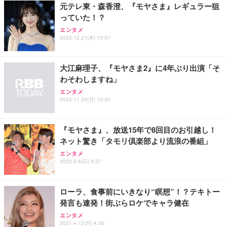
￥3,373
￥5,699
￥105,595
元テレ東・森香澄、『モヤさま』レギュラー狙
(黒網+黒枠+黒足)
っていた！？
エンタメ
EIZO ビジネス向けプレミアムモニター | FlexScan
SIHOO B100 オフィスチェア／デスクチェア メッシ
Amazonベーシック ペットシーツ 厚型 ワイド 42枚
2023.12.21(木) 15:07
EV2740X-WT | 27.0型4K UHD・USB Type-C・ホワ
ュチェア 人間工学 疲れない ブラック
x2袋(84枚) ホワイト(吸収面:ライトブルー)
イト
￥27,999
￥3,234
￥109,572
大江麻理子、『モヤさま2』に4年ぶり出演「そ
わそわしますね」
Sezlife オフィスチェア デスクチェア 疲れない テレ
エンタメ
【純正品】27"ゲーミングモニター DualSense 充電
ネオ・ルーライフ ネオ・オムツ L 中型犬用 26枚入
ワーク チェア 強化バックレスト 30度ロッキング機
2023.11.20(月) 15:20
フック付き（CFI-ZDM1J）
り 単品
能 人間工学 椅子 腰サポート 90度跳ね上げ式アーム
レスト 3Dヘッドレスト ハンガー付き 高反発クッシ
￥49,979
￥1,800
￥7,680
ョン PCチェア 通気性メッシュ ゲーミング/勉強/事
『モヤさま』、放送15年で8回目のお引越し！
務用 おしゃれ パソコンチェア (ブラック)
ネット驚き「タモリ倶楽部より流浪の番組」
Sezlife オフィスチェア デスクチェア 疲れない テレ
【整備済み品】Dell E2724HS 27インチ 液晶モニタ
Smart Basic(スマートベーシック) 【Amazon.co.jp
エンタメ
ワーク チェア 強化バックレスト 30度ロッキング機
ー フルHD（1920×1080）VA 非光沢 HDMI/DisplayP
限定】 Smart Basic アイリスオーヤマ ペットシーツ
2022.3.6(日) 9:37
能 人間工学 椅子 腰サポート 90度跳ね上げ式アーム
ort/VGA スピーカー内蔵 高さ調整 スイベル VESA対
超厚型 お徳用 ワイド 100枚入 (x 1) (ケース販売)
レスト 3Dヘッドレスト ハンガー付き 高反発クッシ
応 ComfortView ビジネス向け
￥7,680
￥15,800
￥3,670
ョン PCチェア 通気性メッシュ ゲーミング/勉強/事
ローラ、食事前にいきなり“瞑想”！？テキトー
務用 おしゃれ パソコンチェア (ホワイト)
発言も連発！街ぶらロケでキャラ健在
ANDWINT オフィスチェア デスクチェア 肘なし メ
【MiniLED/24.5inch/280Hz/FHD】GRAPHT THE S
アイリスオーヤマ ペットシーツ 超厚型 お徳用 レギ
エンタメ
ッシュ 通気性 ランバーサポート付き 腰サポート ガ
HOOTER Gaming Monitor 24” Essential ゲーミン
ュラー 200枚入【Amazon.co.jp限定】
2021.4.12(月) 4:30