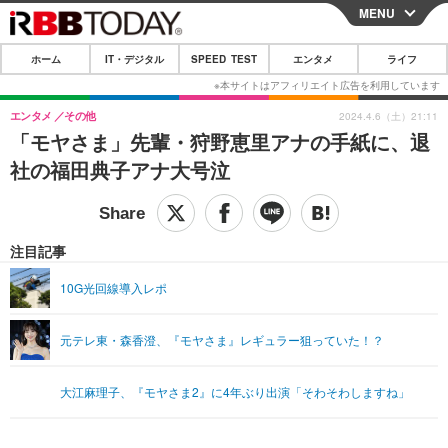
MENU
CLOSE
ホーム
IT・デジタル
SPEED TEST
エンタメ
ライフ
ホーム
IT・デジタル
エンタメ
その他
2024.4.6（土）21:11
「モヤさま」先輩・狩野恵里アナの手紙に、退
IT・デジタルTOP
スマートフォン
SPEED TEST
社の福田典子アナ大号泣
ネタ
ガジェット・ツール
エンタメ
ショッピング
その他
エンタメTOP
映画・ドラマ
ライフ
注目記事
韓流・K-POP
韓国・芸能
ライフTOP
グルメ
リリース一覧
10G光回線導入レポ
音楽
スポーツ
ペット
ショッピング
プッシュ通知の停止方法
元テレ東・森香澄、『モヤさま』レギュラー狙っていた！？
グラビア
ブログ
その他
ショッピング
その他
大江麻理子、『モヤさま2』に4年ぶり出演「そわそわしますね」