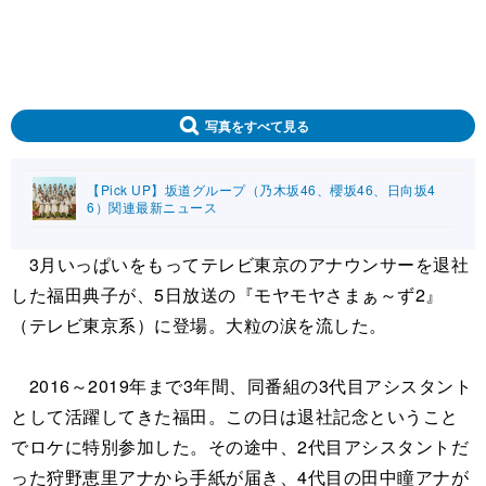
写真をすべて見る
【Pick UP】坂道グループ（乃木坂46、櫻坂46、日向坂4
6）関連最新ニュース
3月いっぱいをもってテレビ東京のアナウンサーを退社
した福田典子が、5日放送の『モヤモヤさまぁ～ず2』
（テレビ東京系）に登場。大粒の涙を流した。
2016～2019年まで3年間、同番組の3代目アシスタント
として活躍してきた福田。この日は退社記念ということ
でロケに特別参加した。その途中、2代目アシスタントだ
った狩野恵里アナから手紙が届き、4代目の田中瞳アナが