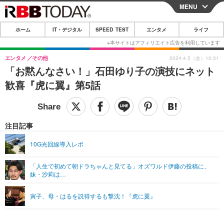
MENU
CLOSE
ホーム
IT・デジタル
SPEED TEST
エンタメ
ライフ
ホーム
IT・デジタル
エンタメ
その他
2024.4.5（金）10:31
「お黙んなさい！」石田ゆり子の演技にネット
IT・デジタルTOP
スマートフォン
SPEED TEST
歓喜『虎に翼』第5話
ネタ
ガジェット・ツール
エンタメ
ショッピング
その他
エンタメTOP
映画・ドラマ
ライフ
注目記事
韓流・K-POP
韓国・芸能
ライフTOP
グルメ
リリース一覧
10G光回線導入レポ
音楽
スポーツ
ペット
ショッピング
プッシュ通知の停止方法
「人生で初めて朝ドラちゃんと見てる」オズワルド伊藤の投稿に、
妹・沙莉は…
グラビア
ブログ
その他
ショッピング
その他
寅子、母・はるを説得するも撃沈！『虎に翼』