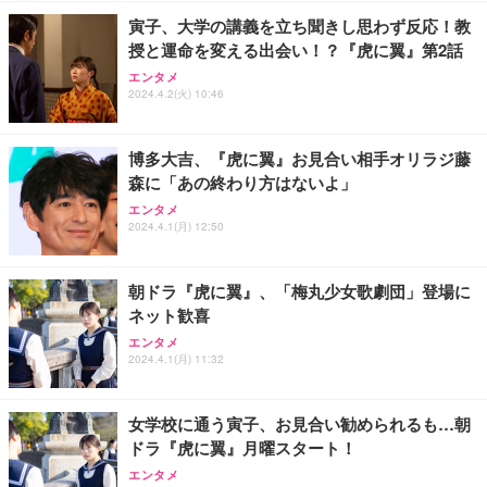
寅子、大学の講義を立ち聞きし思わず反応！教
授と運命を変える出会い！？『虎に翼』第2話
エンタメ
2024.4.2(火) 10:46
博多大吉、『虎に翼』お見合い相手オリラジ藤
森に「あの終わり方はないよ」
エンタメ
2024.4.1(月) 12:50
朝ドラ『虎に翼』、「梅丸少女歌劇団」登場に
ネット歓喜
エンタメ
2024.4.1(月) 11:32
女学校に通う寅子、お見合い勧められるも…朝
ドラ『虎に翼』月曜スタート！
エンタメ