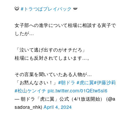
🐯
#トラつばプレイバック
🪽
女子部への進学について桂場に相談する寅子で
したが…
「泣いて逃げ出すのがオチだろ」
桂場にも反対されてしまいます…。
その言葉を聞いていたある人物が…
「お黙んなさい！」
#朝ドラ
#虎に翼
#伊藤沙莉
#松山ケンイチ
pic.twitter.com/01QEtw5sI6
— 朝ドラ「虎に翼」公式（4/1放送開始） (@a
sadora_nhk)
April 4, 2024