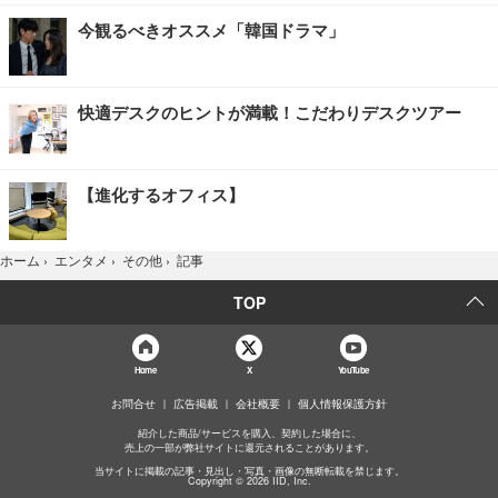
今観るべきオススメ「韓国ドラマ」
快適デスクのヒントが満載！こだわりデスクツアー
【進化するオフィス】
記事
ホーム
›
エンタメ
›
その他
›
TOP
Home
X
YouTube
お問合せ
広告掲載
会社概要
個人情報保護方針
紹介した商品/サービスを購入、契約した場合に、
売上の一部が弊社サイトに還元されることがあります。
当サイトに掲載の記事・見出し・写真・画像の無断転載を禁じます。
Copyright © 2026 IID, Inc.