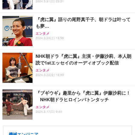
2024.3.31(日) 23:21
『虎に翼』語りの尾野真千子、朝ドラは叶って
も夢…
エンタメ
2024.3.30(土) 13:56
NHK朝ドラ『虎に翼』主演・伊藤沙莉、本人朗
読で1stエッセイのオーディオブック配信
エンタメ
2024.3.22(金) 18:00
『ブギウギ』趣里から『虎に翼』伊藤沙莉に！
NHK朝ドラヒロインバトンタッチ
エンタメ
2024.3.17(日) 9:40
機械エンジニア