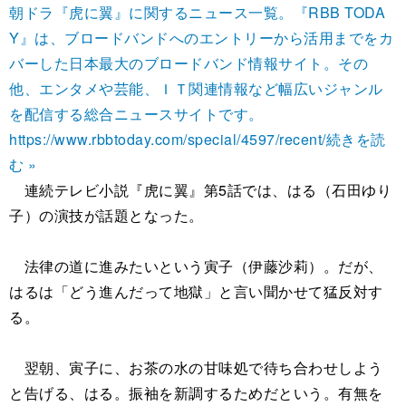
朝ドラ『虎に翼』に関するニュース一覧。『RBB TODA
Y』は、ブロードバンドへのエントリーから活用までをカ
バーした日本最大のブロードバンド情報サイト。その
他、エンタメや芸能、ＩＴ関連情報など幅広いジャンル
を配信する総合ニュースサイトです。
https://www.rbbtoday.com/special/4597/recent/
続きを読
む »
連続テレビ小説『虎に翼』第5話では、はる（石田ゆり
子）の演技が話題となった。
法律の道に進みたいという寅子（伊藤沙莉）。だが、
はるは「どう進んだって地獄」と言い聞かせて猛反対す
る。
翌朝、寅子に、お茶の水の甘味処で待ち合わせしよう
と告げる、はる。振袖を新調するためだという。有無を