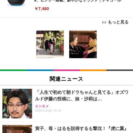
￥7,480
>> もっと見る
[EdoErgo] オフィスチェア 椅子 テレワーク 疲れな
EIZO ビジネス向けプレミアムモニター | FlexScan
Amazonベーシック ペットシーツ 薄型 レギュラー 1
い 跳ね上げ式アームレスト コンパクト 約105度ロッ
EV3240X-WT | 31.5型4K UHD・USB Type-C・ホワ
回使い捨て 無香料 ホワイト 300枚
キング pc 事務椅子 360度回転 座面昇降 強化ナイロ
イト
ン樹脂ベース 通気性メッシュ 在宅ワーク H-WY01
￥3,373
￥5,699
￥105,595
(黒網+黒枠+黒足)
EIZO ビジネス向けプレミアムモニター | FlexScan
SIHOO B100 オフィスチェア／デスクチェア メッシ
Amazonベーシック ペットシーツ 厚型 ワイド 42枚
EV2740X-WT | 27.0型4K UHD・USB Type-C・ホワ
ュチェア 人間工学 疲れない ブラック
x2袋(84枚) ホワイト(吸収面:ライトブルー)
関連ニュース
イト
￥27,999
￥3,234
￥109,572
「人生で初めて朝ドラちゃんと見てる」オズワ
ルド伊藤の投稿に、妹・沙莉は…
Sezlife オフィスチェア デスクチェア 疲れない テレ
【純正品】27"ゲーミングモニター DualSense 充電
ネオ・ルーライフ ネオ・オムツ L 中型犬用 26枚入
エンタメ
ワーク チェア 強化バックレスト 30度ロッキング機
2024.4.4(木) 14:15
フック付き（CFI-ZDM1J）
り 単品
能 人間工学 椅子 腰サポート 90度跳ね上げ式アーム
レスト 3Dヘッドレスト ハンガー付き 高反発クッシ
￥49,979
￥1,800
￥7,680
ョン PCチェア 通気性メッシュ ゲーミング/勉強/事
寅子、母・はるを説得するも撃沈！『虎に翼』
務用 おしゃれ パソコンチェア (ブラック)