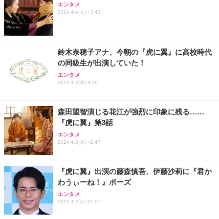
エンタメ
Sezlife オフィスチェア デスクチェア 疲れない テレ
【整備済み品】Dell E2724HS 27インチ 液晶モニタ
Smart Basic(スマートベーシック) 【Amazon.co.jp
2024.4.4(木) 13:43
ワーク チェア 強化バックレスト 30度ロッキング機
ー フルHD（1920×1080）VA 非光沢 HDMI/DisplayP
限定】 Smart Basic アイリスオーヤマ ペットシーツ
能 人間工学 椅子 腰サポート 90度跳ね上げ式アーム
ort/VGA スピーカー内蔵 高さ調整 スイベル VESA対
超厚型 お徳用 ワイド 100枚入 (x 1) (ケース販売)
レスト 3Dヘッドレスト ハンガー付き 高反発クッシ
応 ComfortView ビジネス向け
￥7,680
￥15,800
￥3,670
ョン PCチェア 通気性メッシュ ゲーミング/勉強/事
鈴木奈穂子アナ、今朝の『虎に翼』に高校時代
務用 おしゃれ パソコンチェア (ホワイト)
の同級生が出演していた！
ANDWINT オフィスチェア デスクチェア 肘なし メ
【MiniLED/24.5inch/280Hz/FHD】GRAPHT THE S
アイリスオーヤマ ペットシーツ 超厚型 お徳用 レギ
ッシュ 通気性 ランバーサポート付き 腰サポート ガ
HOOTER Gaming Monitor 24” Essential ゲーミン
エンタメ
ュラー 200枚入【Amazon.co.jp限定】
ス圧無段階昇降 360度回転 キャスター付き コンパク
グモニター QD 24.5インチ 1ms FHD 量子ドット 残
2024.4.3(水) 9:36
ト 幅52×奥行58.5×高さ84～96cm テレワーク 在宅
像低減 (3年保証 | 輝点保証 | 日本メーカー)
￥3,731
￥4,139
￥34,980
勤務 ブラック
森田望智演じる花江が強烈に印象に残る……
『虎に翼』第3話
エンタメ
2024.4.3(水) 12:47
『虎に翼』出演の藤森慎吾、伊藤沙莉に『君か
わうぃーね！』ポーズ
エンタメ
2024.4.2(火) 21:07