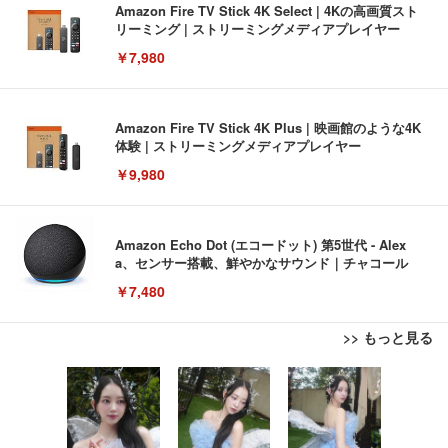
Amazon Fire TV Stick 4K Select | 4Kの高画質スト
リーミング | ストリーミングメディアプレイヤー
￥7,980
Amazon Fire TV Stick 4K Plus | 映画館のような4K
体験 | ストリーミングメディアプレイヤー
￥9,980
Amazon Echo Dot (エコードット) 第5世代 - Alex
a、センサー搭載、鮮やかなサウンド｜チャコール
￥7,480
>> もっと見る
[EdoErgo] オフィスチェア 椅子 テレワーク 疲れな
EIZO ビジネス向けプレミアムモニター | FlexScan
Amazonベーシック ペットシーツ 薄型 レギュラー 1
い 跳ね上げ式アームレスト コンパクト 約105度ロッ
EV3240X-WT | 31.5型4K UHD・USB Type-C・ホワ
回使い捨て 無香料 ホワイト 300枚
キング pc 事務椅子 360度回転 座面昇降 強化ナイロ
イト
ン樹脂ベース 通気性メッシュ 在宅ワーク H-WY01
￥3,373
￥5,699
￥105,595