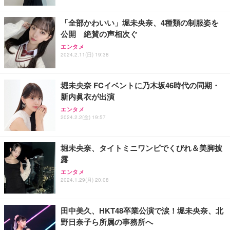
ト 幅52×奥行58.5×高さ84～96cm テレワーク 在宅
像低減 (3年保証 | 輝点保証 | 日本メーカー)
￥3,731
￥4,139
￥34,980
勤務 ブラック
「全部かわいい」堀未央奈、4種類の制服姿を
公開 絶賛の声相次ぐ
エンタメ
2024.2.11(日) 19:38
堀未央奈 FCイベントに乃木坂46時代の同期・
新内眞衣が出演
エンタメ
2024.2.2(金) 19:57
堀未央奈、タイトミニワンピでくびれ＆美脚披
露
エンタメ
2024.1.29(月) 20:08
田中美久、HKT48卒業公演で涙！堀未央奈、北
野日奈子ら所属の事務所へ