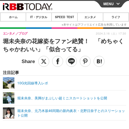
MENU
CLOSE
ホーム
IT・デジタル
SPEED TEST
エンタメ
ライフ
ホーム
IT・デジタル
エンタメ
ブログ
2024.3.16（土）17:30
堀未央奈の花嫁姿をファン絶賛！ 「めちゃく
IT・デジタルTOP
スマートフォン
SPEED TEST
ちゃかわいい」「似合ってる」
ネタ
ガジェット・ツール
エンタメ
ショッピング
その他
エンタメTOP
映画・ドラマ
ライフ
注目記事
韓流・K-POP
韓国・芸能
ライフTOP
グルメ
リリース一覧
10G光回線導入レポ
音楽
スポーツ
ペット
ショッピング
プッシュ通知の停止方法
堀未央奈、美脚がまぶしい超ミニスカートショットを公開
グラビア
ブログ
その他
堀未央奈、元乃木坂46同期の新内眞衣・北野日奈子とのスリーショッ
ショッピング
その他
ト公開