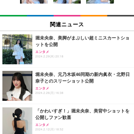
(黒網+黒枠+黒足)
EIZO ビジネス向けプレミアムモニター | FlexScan
SIHOO B100 オフィスチェア／デスクチェア メッシ
Amazonベーシック ペットシーツ 厚型 ワイド 42枚
EV2740X-WT | 27.0型4K UHD・USB Type-C・ホワ
ュチェア 人間工学 疲れない ブラック
x2袋(84枚) ホワイト(吸収面:ライトブルー)
関連ニュース
イト
￥27,999
￥3,234
￥109,572
堀未央奈、美脚がまぶしい超ミニスカートショ
ットを公開
Sezlife オフィスチェア デスクチェア 疲れない テレ
【純正品】27"ゲーミングモニター DualSense 充電
ネオ・ルーライフ ネオ・オムツ L 中型犬用 26枚入
エンタメ
ワーク チェア 強化バックレスト 30度ロッキング機
フック付き（CFI-ZDM1J）
り 単品
2024.2.29(木) 20:18
能 人間工学 椅子 腰サポート 90度跳ね上げ式アーム
レスト 3Dヘッドレスト ハンガー付き 高反発クッシ
￥49,979
￥1,800
￥7,680
ョン PCチェア 通気性メッシュ ゲーミング/勉強/事
堀未央奈、元乃木坂46同期の新内眞衣・北野日
務用 おしゃれ パソコンチェア (ブラック)
奈子とのスリーショット公開
Sezlife オフィスチェア デスクチェア 疲れない テレ
【整備済み品】Dell E2724HS 27インチ 液晶モニタ
Smart Basic(スマートベーシック) 【Amazon.co.jp
エンタメ
ワーク チェア 強化バックレスト 30度ロッキング機
ー フルHD（1920×1080）VA 非光沢 HDMI/DisplayP
限定】 Smart Basic アイリスオーヤマ ペットシーツ
2024.2.26(月) 16:38
能 人間工学 椅子 腰サポート 90度跳ね上げ式アーム
ort/VGA スピーカー内蔵 高さ調整 スイベル VESA対
超厚型 お徳用 ワイド 100枚入 (x 1) (ケース販売)
レスト 3Dヘッドレスト ハンガー付き 高反発クッシ
応 ComfortView ビジネス向け
￥7,680
￥15,800
￥3,670
ョン PCチェア 通気性メッシュ ゲーミング/勉強/事
「かわいすぎ！」堀未央奈、美背中ショットを
務用 おしゃれ パソコンチェア (ホワイト)
公開しファン歓喜
ANDWINT オフィスチェア デスクチェア 肘なし メ
【MiniLED/24.5inch/280Hz/FHD】GRAPHT THE S
アイリスオーヤマ ペットシーツ 超厚型 お徳用 レギ
ッシュ 通気性 ランバーサポート付き 腰サポート ガ
HOOTER Gaming Monitor 24” Essential ゲーミン
エンタメ
ュラー 200枚入【Amazon.co.jp限定】
ス圧無段階昇降 360度回転 キャスター付き コンパク
グモニター QD 24.5インチ 1ms FHD 量子ドット 残
2024.2.12(月) 18:52