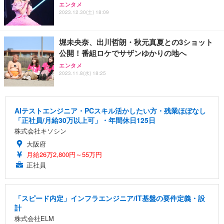
エンタメ
2023.12.30(土) 18:09
堀未央奈、出川哲朗・秋元真夏との3ショット
公開！番組ロケでサザンゆかりの地へ
エンタメ
2023.11.8(水) 18:25
AIテストエンジニア・PCスキル活かしたい方・残業ほぼなし
「正社員/月給30万以上可」・年間休日125日
株式会社キソシン
大阪府
月給26万2,800円～55万円
正社員
「スピード内定」インフラエンジニア/IT基盤の要件定義・設
計
株式会社ELM