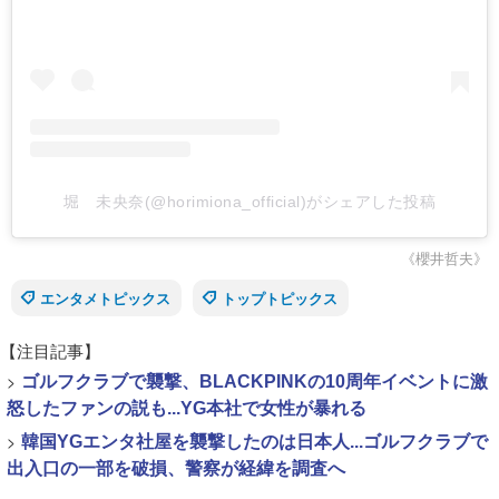
堀 未央奈(@horimiona_official)がシェアした投稿
《櫻井哲夫》
エンタメトピックス
トップトピックス
【注目記事】
>
ゴルフクラブで襲撃、BLACKPINKの10周年イベントに激
怒したファンの説も...YG本社で女性が暴れる
>
韓国YGエンタ社屋を襲撃したのは日本人...ゴルフクラブで
出入口の一部を破損、警察が経緯を調査へ