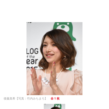
後藤真希【写真：竹内みちまろ】
全 1 枚