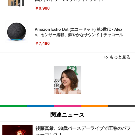
￥9,980
Amazon Echo Dot (エコードット) 第5世代 - Alex
a、センサー搭載、鮮やかなサウンド｜チャコール
￥7,480
>> もっと見る
[EdoErgo] オフィスチェア 椅子 テレワーク 疲れな
EIZO ビジネス向けプレミアムモニター | FlexScan
Amazonベーシック ペットシーツ 薄型 レギュラー 1
い 跳ね上げ式アームレスト コンパクト 約105度ロッ
EV3240X-WT | 31.5型4K UHD・USB Type-C・ホワ
回使い捨て 無香料 ホワイト 300枚
キング pc 事務椅子 360度回転 座面昇降 強化ナイロ
イト
ン樹脂ベース 通気性メッシュ 在宅ワーク H-WY01
￥3,373
￥5,699
￥105,595
(黒網+黒枠+黒足)
EIZO ビジネス向けプレミアムモニター | FlexScan
SIHOO B100 オフィスチェア／デスクチェア メッシ
Amazonベーシック ペットシーツ 厚型 ワイド 42枚
EV2740X-WT | 27.0型4K UHD・USB Type-C・ホワ
ュチェア 人間工学 疲れない ブラック
x2袋(84枚) ホワイト(吸収面:ライトブルー)
関連ニュース
イト
￥27,999
￥3,234
￥109,572
後藤真希、38歳バースデーライブで圧巻のパフ
ォーマンス！