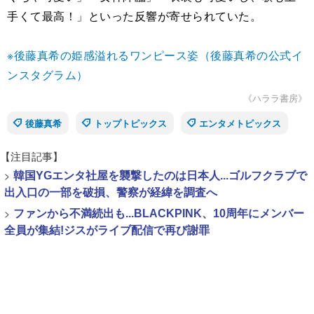
手くて最高！」といった反響が寄せられていた。
※後藤真希の姫感溢れるワンピース姿（後藤真希の公式イ
ンスタグラム）
《ハララ書房》
後藤真希
トップトピックス
エンタメトピックス
【注目記事】
>
韓国YGエンタ社屋を襲撃したのは日本人...ゴルフクラブで
出入口の一部を破損、警察が経緯を調査へ
>
ファンから不満続出も...BLACKPINK、10周年にメンバー
全員が集結!ジスがライブ配信で再び謝罪