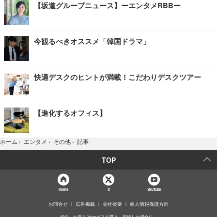
【坂道グループニュース】ーエンタメRBBー
今観るべきオススメ「韓国ドラマ」
快適デスクのヒントが満載！こだわりデスクツアー
【進化するオフィス】
記事
ホーム
›
エンタメ
›
その他
›
TOP
Home
X
YouTube
お問合せ
広告掲載
会社概要
個人情報保護方針
紹介した商品/サービスを購入、契約した場合に、