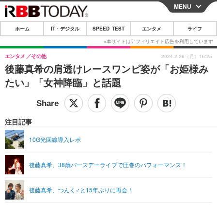
MENU
CLOSE
ホーム
IT・デジタル
SPEED TEST
エンタメ
ライフ
ホーム
IT・デジタル
エンタメ
その他
2024.2.26（月）16:25
後藤真希の肩透けレースワンピ姿が「お姫様み
IT・デジタルTOP
スマートフォン
SPEED TEST
たい」「女神降臨」と話題
ネタ
ガジェット・ツール
エンタメ
ショッピング
その他
エンタメTOP
映画・ドラマ
ライフ
注目記事
韓流・K-POP
韓国・芸能
ライフTOP
グルメ
リリース一覧
10G光回線導入レポ
音楽
スポーツ
ペット
ショッピング
プッシュ通知の停止方法
後藤真希、38歳バースデーライブで圧巻のパフォーマンス！
グラビア
ブログ
その他
ショッピング
その他
後藤真希、つんく♂と15年ぶりに再会！