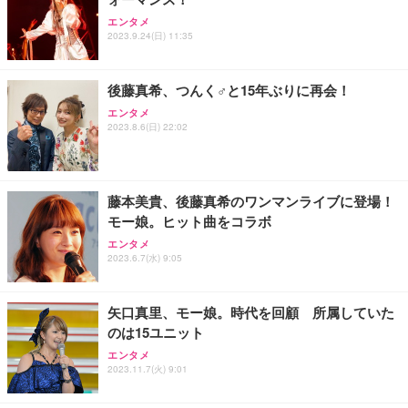
Sezlife オフィスチェア デスクチェア 疲れない テレ
【純正品】27"ゲーミングモニター DualSense 充電
ネオ・ルーライフ ネオ・オムツ L 中型犬用 26枚入
エンタメ
ワーク チェア 強化バックレスト 30度ロッキング機
2023.9.24(日) 11:35
フック付き（CFI-ZDM1J）
り 単品
能 人間工学 椅子 腰サポート 90度跳ね上げ式アーム
レスト 3Dヘッドレスト ハンガー付き 高反発クッシ
￥49,979
￥1,800
￥7,680
ョン PCチェア 通気性メッシュ ゲーミング/勉強/事
後藤真希、つんく♂と15年ぶりに再会！
務用 おしゃれ パソコンチェア (ブラック)
エンタメ
Sezlife オフィスチェア デスクチェア 疲れない テレ
【整備済み品】Dell E2724HS 27インチ 液晶モニタ
Smart Basic(スマートベーシック) 【Amazon.co.jp
2023.8.6(日) 22:02
ワーク チェア 強化バックレスト 30度ロッキング機
ー フルHD（1920×1080）VA 非光沢 HDMI/DisplayP
限定】 Smart Basic アイリスオーヤマ ペットシーツ
能 人間工学 椅子 腰サポート 90度跳ね上げ式アーム
ort/VGA スピーカー内蔵 高さ調整 スイベル VESA対
超厚型 お徳用 ワイド 100枚入 (x 1) (ケース販売)
レスト 3Dヘッドレスト ハンガー付き 高反発クッシ
応 ComfortView ビジネス向け
￥7,680
￥15,800
￥3,670
ョン PCチェア 通気性メッシュ ゲーミング/勉強/事
藤本美貴、後藤真希のワンマンライブに登場！
務用 おしゃれ パソコンチェア (ホワイト)
モー娘。ヒット曲をコラボ
ANDWINT オフィスチェア デスクチェア 肘なし メ
【MiniLED/24.5inch/280Hz/FHD】GRAPHT THE S
アイリスオーヤマ ペットシーツ 超厚型 お徳用 レギ
ッシュ 通気性 ランバーサポート付き 腰サポート ガ
HOOTER Gaming Monitor 24” Essential ゲーミン
エンタメ
ュラー 200枚入【Amazon.co.jp限定】
ス圧無段階昇降 360度回転 キャスター付き コンパク
グモニター QD 24.5インチ 1ms FHD 量子ドット 残
2023.6.7(水) 9:05
ト 幅52×奥行58.5×高さ84～96cm テレワーク 在宅
像低減 (3年保証 | 輝点保証 | 日本メーカー)
￥3,731
￥4,139
￥34,980
勤務 ブラック
矢口真里、モー娘。時代を回顧 所属していた
のは15ユニット
エンタメ
2023.11.7(火) 9:01