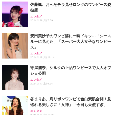
佐藤楓、おへそチラ見せロングのワンピース姿
披露
エンタメ
2024.2.26(月) 7:59
安田美沙子のワンピ姿に一瞬ドキッ…「シース
ルーに見えた」「スーパー大人女子なワンピー
ス」
エンタメ
2024.2.19(月) 16:14
守屋麗奈、シルクの上品ワンピースで大人オフ
ショ公開
エンタメ
2024.2.17(土) 9:24
谷まりあ、肩リボンワンピで色白素肌全開！見
惚れる美しさに「女神」「今日も天使すぎ」
エンタメ
2024.2.14(水) 12:38