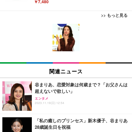
￥7,480
>> もっと見る
[EdoErgo] オフィスチェア 椅子 テレワーク 疲れな
EIZO ビジネス向けプレミアムモニター | FlexScan
Amazonベーシック ペットシーツ 薄型 レギュラー 1
い 跳ね上げ式アームレスト コンパクト 約105度ロッ
EV3240X-WT | 31.5型4K UHD・USB Type-C・ホワ
回使い捨て 無香料 ホワイト 300枚
キング pc 事務椅子 360度回転 座面昇降 強化ナイロ
イト
ン樹脂ベース 通気性メッシュ 在宅ワーク H-WY01
￥3,373
￥5,699
￥105,595
(黒網+黒枠+黒足)
EIZO ビジネス向けプレミアムモニター | FlexScan
SIHOO B100 オフィスチェア／デスクチェア メッシ
Amazonベーシック ペットシーツ 厚型 ワイド 42枚
EV2740X-WT | 27.0型4K UHD・USB Type-C・ホワ
ュチェア 人間工学 疲れない ブラック
x2袋(84枚) ホワイト(吸収面:ライトブルー)
関連ニュース
イト
￥27,999
￥3,234
￥109,572
谷まりあ、恋愛対象は何歳まで？「お父さんは
超えないで欲しい」
Sezlife オフィスチェア デスクチェア 疲れない テレ
【純正品】27"ゲーミングモニター DualSense 充電
ネオ・ルーライフ ネオ・オムツ L 中型犬用 26枚入
エンタメ
ワーク チェア 強化バックレスト 30度ロッキング機
2023.11.19(日) 12:54
フック付き（CFI-ZDM1J）
り 単品
能 人間工学 椅子 腰サポート 90度跳ね上げ式アーム
レスト 3Dヘッドレスト ハンガー付き 高反発クッシ
￥49,979
￥1,800
￥7,680
ョン PCチェア 通気性メッシュ ゲーミング/勉強/事
「私の癒しのプリンセス」新木優子、谷まりあ
務用 おしゃれ パソコンチェア (ブラック)
28歳誕生日を祝福
Sezlife オフィスチェア デスクチェア 疲れない テレ
【整備済み品】Dell E2724HS 27インチ 液晶モニタ
Smart Basic(スマートベーシック) 【Amazon.co.jp