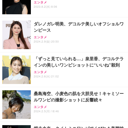
エンタメ
ワーク チェア 強化バックレスト 30度ロッキング機
ー フルHD（1920×1080）VA 非光沢 HDMI/DisplayP
限定】 Smart Basic アイリスオーヤマ ペットシーツ
2023.8.2(水) 8:06
能 人間工学 椅子 腰サポート 90度跳ね上げ式アーム
ort/VGA スピーカー内蔵 高さ調整 スイベル VESA対
超厚型 お徳用 ワイド 100枚入 (x 1) (ケース販売)
レスト 3Dヘッドレスト ハンガー付き 高反発クッシ
応 ComfortView ビジネス向け
￥7,680
￥15,800
￥3,670
ョン PCチェア 通気性メッシュ ゲーミング/勉強/事
ダレノガレ明美、デコルテ美しいオフショルワ
務用 おしゃれ パソコンチェア (ホワイト)
ンピース
ANDWINT オフィスチェア デスクチェア 肘なし メ
【MiniLED/24.5inch/280Hz/FHD】GRAPHT THE S
アイリスオーヤマ ペットシーツ 超厚型 お徳用 レギ
ッシュ 通気性 ランバーサポート付き 腰サポート ガ
HOOTER Gaming Monitor 24” Essential ゲーミン
エンタメ
ュラー 200枚入【Amazon.co.jp限定】
ス圧無段階昇降 360度回転 キャスター付き コンパク
グモニター QD 24.5インチ 1ms FHD 量子ドット 残
2024.2.9(金) 20:50
ト 幅52×奥行58.5×高さ84～96cm テレワーク 在宅
像低減 (3年保証 | 輝点保証 | 日本メーカー)
￥3,731
￥4,139
￥34,980
勤務 ブラック
「ずっと見ていられる…」泉里香、デコルテラ
インの美しいワンピショットに“いいね”殺到
エンタメ
2024.2.6(火) 21:02
桑島海空、小麦色の肌を大胆見せ！キャミソー
ルワンピの撮影ショットに反響続々
エンタメ
2024.2.5(月) 18:46