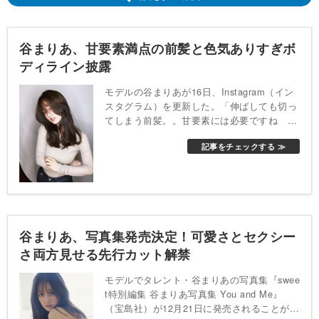
谷まりあ、甘要素満点の前髪と色気ありすぎボ
ディライン披露
モデルの谷まりあが16日、Instagram（イン
スタグラム）を更新した。「伸ばしても切っ
てしまう前髪。。甘要素には必要ですね
ど、ど、どうでしょうか？」と、前髪を残し
記事をチェックする ≫
たセクシーな雰囲気が漂うカットを公開。
谷まりあ、写真集発売決定！可愛さとセクシー
さ両方見せる先行カット解禁
モデルでタレント・谷まりあの写真集『swee
t特別編集 谷まりあ写真集 You and Me』
（宝島社）が12月21日に発売されることが決