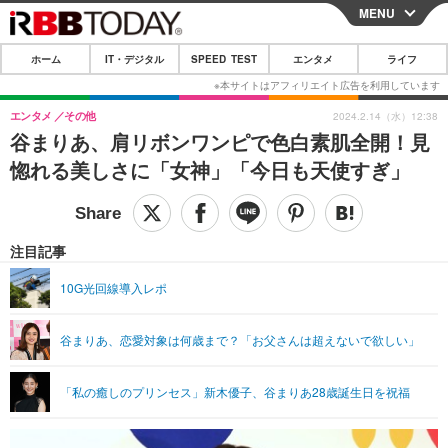
MENU
CLOSE
ホーム
IT・デジタル
SPEED TEST
エンタメ
ライフ
ホーム
IT・デジタル
エンタメ
その他
2024.2.14（水）12:38
谷まりあ、肩リボンワンピで色白素肌全開！見
IT・デジタルTOP
スマートフォン
SPEED TEST
惚れる美しさに「女神」「今日も天使すぎ」
ネタ
ガジェット・ツール
エンタメ
ショッピング
その他
エンタメTOP
映画・ドラマ
ライフ
注目記事
韓流・K-POP
韓国・芸能
ライフTOP
グルメ
リリース一覧
10G光回線導入レポ
音楽
スポーツ
ペット
ショッピング
プッシュ通知の停止方法
谷まりあ、恋愛対象は何歳まで？「お父さんは超えないで欲しい」
グラビア
ブログ
その他
ショッピング
その他
「私の癒しのプリンセス」新木優子、谷まりあ28歳誕生日を祝福