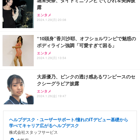
堀未央奈、タイトミニワンピでくびれ＆美脚披
露
エンタメ
2024.1.29(月) 20:08
“10頭身”香川沙耶、オフショルワンピで魅惑の
ボディライン強調「可愛すぎて困る」
エンタメ
2024.1.29(月) 13:54
大原優乃、ピンクの透け感あるワンピースのセ
クシーグラビア披露
エンタメ
2024.1.26(金) 19:47
ヘルプデスク・ユーザーサポート/憧れのITデビュー基礎から
学べてキャリア広がるヘルプデスク
株式会社スタッフサービス