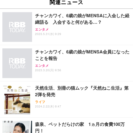
関連ニュース
イト
￥27,999
￥3,234
￥109,572
チャンカワイ、6歳の娘がMENSAに入会した経
緯語る 入会すると何がある…？
Sezlife オフィスチェア デスクチェア 疲れない テレ
【純正品】27"ゲーミングモニター DualSense 充電
ネオ・ルーライフ ネオ・オムツ L 中型犬用 26枚入
エンタメ
ワーク チェア 強化バックレスト 30度ロッキング機
2023.5.31(水) 9:29
フック付き（CFI-ZDM1J）
り 単品
能 人間工学 椅子 腰サポート 90度跳ね上げ式アーム
レスト 3Dヘッドレスト ハンガー付き 高反発クッシ
￥49,979
￥1,800
￥7,680
ョン PCチェア 通気性メッシュ ゲーミング/勉強/事
チャンカワイ、6歳の娘がMENSA会員になった
務用 おしゃれ パソコンチェア (ブラック)
ことを報告
Sezlife オフィスチェア デスクチェア 疲れない テレ
【整備済み品】Dell E2724HS 27インチ 液晶モニタ
Smart Basic(スマートベーシック) 【Amazon.co.jp
エンタメ
ワーク チェア 強化バックレスト 30度ロッキング機
ー フルHD（1920×1080）VA 非光沢 HDMI/DisplayP
限定】 Smart Basic アイリスオーヤマ ペットシーツ
2023.3.20(月) 9:56
能 人間工学 椅子 腰サポート 90度跳ね上げ式アーム
ort/VGA スピーカー内蔵 高さ調整 スイベル VESA対
超厚型 お徳用 ワイド 100枚入 (x 1) (ケース販売)
レスト 3Dヘッドレスト ハンガー付き 高反発クッシ
応 ComfortView ビジネス向け
￥7,680
￥15,800
￥3,670
ョン PCチェア 通気性メッシュ ゲーミング/勉強/事
天然生活、別冊の猫ムック『天然ねこ生活』第
務用 おしゃれ パソコンチェア (ホワイト)
2弾を発売
ANDWINT オフィスチェア デスクチェア 肘なし メ
【MiniLED/24.5inch/280Hz/FHD】GRAPHT THE S
アイリスオーヤマ ペットシーツ 超厚型 お徳用 レギ
ッシュ 通気性 ランバーサポート付き 腰サポート ガ
HOOTER Gaming Monitor 24” Essential ゲーミン
ライフ
ュラー 200枚入【Amazon.co.jp限定】
ス圧無段階昇降 360度回転 キャスター付き コンパク
グモニター QD 24.5インチ 1ms FHD 量子ドット 残
2024.2.22(木) 9:47
ト 幅52×奥行58.5×高さ84～96cm テレワーク 在宅
像低減 (3年保証 | 輝点保証 | 日本メーカー)
￥3,731
￥4,139
￥34,980
勤務 ブラック
森泉、ペットだらけの家 1ヵ月の食費100万
円！