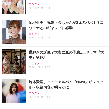
エンタメ
2024.2.22(木) 9:44
菊地亜美、鬼越・金ちゃんが2児のパパ！？コ
ワモテとのギャップに感動
エンタメ
2024.2.22(木) 9:38
世継ぎの誕生？大奥に嵐の予感......ドラマ『大
奥』第6話
エンタメ
2024.2.22(木) 9:32
鈴木愛理、ニューアルバム『28/29』ビジュア
ル・収録内容が明らかに
エンタメ
2024.2.22(木) 9:31