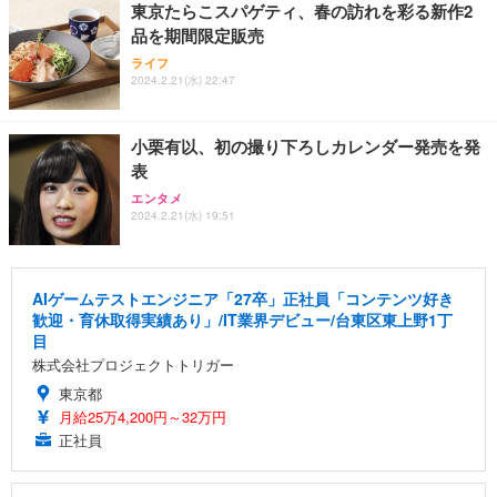
東京たらこスパゲティ、春の訪れを彩る新作2
品を期間限定販売
ライフ
2024.2.21(水) 22:47
小栗有以、初の撮り下ろしカレンダー発売を発
表
エンタメ
2024.2.21(水) 19:51
AIゲームテストエンジニア「27卒」正社員「コンテンツ好き
歓迎・育休取得実績あり」/IT業界デビュー/台東区東上野1丁
目
株式会社プロジェクトトリガー
東京都
月給25万4,200円～32万円
正社員