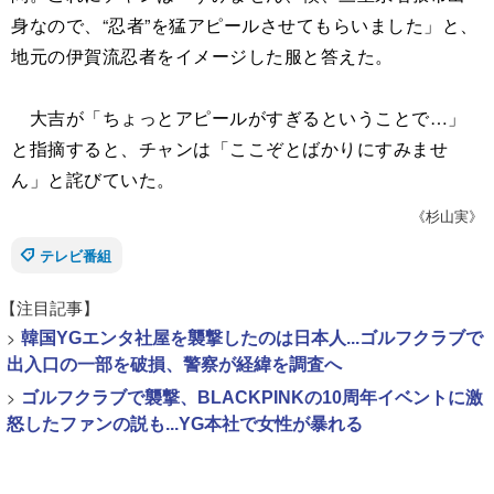
身なので、“忍者”を猛アピールさせてもらいました」と、
地元の伊賀流忍者をイメージした服と答えた。
大吉が「ちょっとアピールがすぎるということで…」
と指摘すると、チャンは「ここぞとばかりにすみませ
ん」と詫びていた。
《杉山実》
テレビ番組
【注目記事】
>
韓国YGエンタ社屋を襲撃したのは日本人...ゴルフクラブで
出入口の一部を破損、警察が経緯を調査へ
>
ゴルフクラブで襲撃、BLACKPINKの10周年イベントに激
怒したファンの説も...YG本社で女性が暴れる