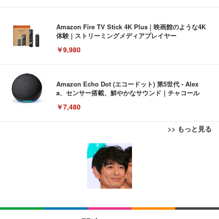
Amazon Fire TV Stick 4K Plus | 映画館のような4K
体験 | ストリーミングメディアプレイヤー
￥9,980
Amazon Echo Dot (エコードット) 第5世代 - Alex
a、センサー搭載、鮮やかなサウンド｜チャコール
￥7,480
>> もっと見る
[EdoErgo] オフィスチェア 椅子 テレワーク 疲れな
EIZO ビジネス向けプレミアムモニター | FlexScan
Amazonベーシック ペットシーツ 薄型 レギュラー 1
い 跳ね上げ式アームレスト コンパクト 約105度ロッ
EV3240X-WT | 31.5型4K UHD・USB Type-C・ホワ
回使い捨て 無香料 ホワイト 300枚
キング pc 事務椅子 360度回転 座面昇降 強化ナイロ
イト
ン樹脂ベース 通気性メッシュ 在宅ワーク H-WY01
￥3,373
￥5,699
￥105,595
(黒網+黒枠+黒足)
EIZO ビジネス向けプレミアムモニター | FlexScan
SIHOO B100 オフィスチェア／デスクチェア メッシ
Amazonベーシック ペットシーツ 厚型 ワイド 42枚
EV2740X-WT | 27.0型4K UHD・USB Type-C・ホワ
ュチェア 人間工学 疲れない ブラック
x2袋(84枚) ホワイト(吸収面:ライトブルー)