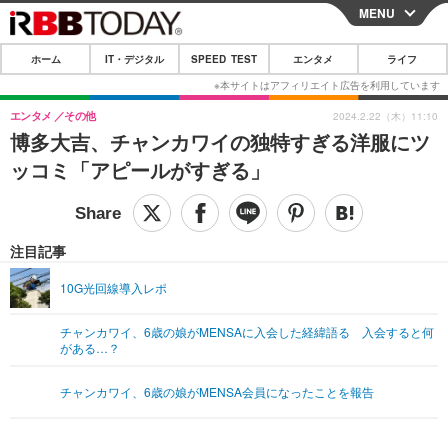
MENU
CLOSE
ホーム
IT・デジタル
SPEED TEST
エンタメ
ライフ
ホーム
IT・デジタル
エンタメ
その他
2024.2.22（木）11:10
博多大吉、チャンカワイの独特すぎる洋服にツ
IT・デジタルTOP
スマートフォン
SPEED TEST
ッコミ「アピールがすぎる」
ネタ
ガジェット・ツール
エンタメ
ショッピング
その他
エンタメTOP
映画・ドラマ
ライフ
注目記事
韓流・K-POP
韓国・芸能
ライフTOP
グルメ
リリース一覧
10G光回線導入レポ
音楽
スポーツ
ペット
ショッピング
プッシュ通知の停止方法
チャンカワイ、6歳の娘がMENSAに入会した経緯語る 入会すると何
がある…？
グラビア
ブログ
その他
ショッピング
その他
チャンカワイ、6歳の娘がMENSA会員になったことを報告