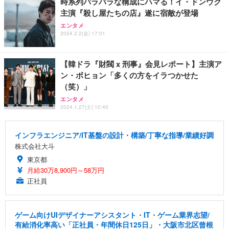
時系列バラバラな構成にハマる！イ・ドンウク
主演『殺し屋たちの店』遂に宿敵が登場
エンタメ
2024.2.2(金) 17:01
【韓ドラ『財閥 x 刑事』会見レポート】主演ア
ン・ボヒョン「多くの方をイラつかせた
（笑）」
エンタメ
2024.1.27(土) 10:40
インフラエンジニア/IT基盤の設計・構築/丁寧な指導/業績好調
株式会社大斗
東京都
月給30万8,900円～58万円
正社員
ゲーム向けUIデザイナーアシスタント・IT・ゲーム業界志望/
有給消化率高い「正社員・年間休日125日」・大阪市北区曾根