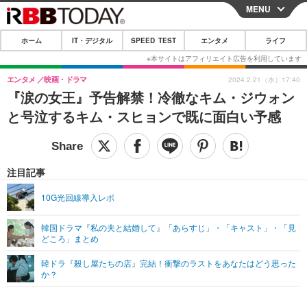
MENU
CLOSE
ホーム
IT・デジタル
SPEED TEST
エンタメ
ライフ
ホーム
IT・デジタル
エンタメ
映画・ドラマ
2024.2.21（水）17:40
『涙の女王』予告解禁！冷徹なキム・ジウォン
IT・デジタルTOP
スマートフォン
SPEED TEST
と号泣するキム・スヒョンで既に面白い予感
ネタ
ガジェット・ツール
エンタメ
ショッピング
その他
エンタメTOP
映画・ドラマ
ライフ
注目記事
韓流・K-POP
韓国・芸能
ライフTOP
グルメ
リリース一覧
10G光回線導入レポ
音楽
スポーツ
ペット
ショッピング
プッシュ通知の停止方法
韓国ドラマ『私の夫と結婚して』「あらすじ」・「キャスト」・「見
どころ」まとめ
グラビア
ブログ
その他
韓ドラ『殺し屋たちの店』完結！衝撃のラストをあなたはどう思った
ショッピング
その他
か？