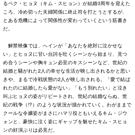
るペク・ヒョヌ（キム・スヒョン）が結婚3周年を迎えた
ころ、冷め切った夫婦関係に終止符を打とうとするが、
とある危機によって関係性が変わっていくという筋書き
だ。
解禁映像では、へインが「あなたを絶対に泣かせな
い」とヒョヌに甘い台詞を吐くシーンから始まり、見つ
め合うシーンや胸キュン必至のキスシーンなど、世紀の
結婚と騒がれた2人の幸せな生活が映し出されるかと思い
きや、まるで冷戦状態の2人が映し出される。「愛で結ば
れたのに結婚したら愛がない」「もう別れたい」と泣き
叫ぶヒョヌの姿がリピートされ、世紀の結婚ならぬ、世
紀の戦争（!?）のような状況が描かれていく。わがままで
クールな令嬢姿がまさにハマリ役ともいえるキム・ジウ
ォンと、豪快に泣く姿にギャップを魅せたキム・スヒョ
ンの好演ぶりは必見だ。