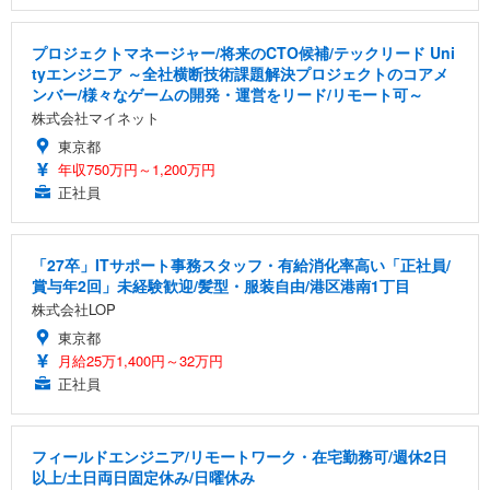
プロジェクトマネージャー/将来のCTO候補/テックリード Uni
tyエンジニア ～全社横断技術課題解決プロジェクトのコアメ
ンバー/様々なゲームの開発・運営をリード/リモート可～
株式会社マイネット
東京都
年収750万円～1,200万円
正社員
「27卒」ITサポート事務スタッフ・有給消化率高い「正社員/
賞与年2回」未経験歓迎/髪型・服装自由/港区港南1丁目
株式会社LOP
東京都
月給25万1,400円～32万円
正社員
フィールドエンジニア/リモートワーク・在宅勤務可/週休2日
以上/土日両日固定休み/日曜休み