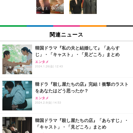
キング pc 事務椅子 360度回転 座面昇降 強化ナイロ
イト
ン樹脂ベース 通気性メッシュ 在宅ワーク H-WY01
￥3,373
￥5,699
￥105,595
(黒網+黒枠+黒足)
EIZO ビジネス向けプレミアムモニター | FlexScan
SIHOO B100 オフィスチェア／デスクチェア メッシ
Amazonベーシック ペットシーツ 厚型 ワイド 42枚
EV2740X-WT | 27.0型4K UHD・USB Type-C・ホワ
ュチェア 人間工学 疲れない ブラック
x2袋(84枚) ホワイト(吸収面:ライトブルー)
関連ニュース
イト
￥27,999
￥3,234
￥109,572
韓国ドラマ『私の夫と結婚して』「あらす
じ」・「キャスト」・「見どころ」まとめ
Sezlife オフィスチェア デスクチェア 疲れない テレ
【純正品】27"ゲーミングモニター DualSense 充電
ネオ・ルーライフ ネオ・オムツ L 中型犬用 26枚入
エンタメ
ワーク チェア 強化バックレスト 30度ロッキング機
2024.1.26(金) 12:43
フック付き（CFI-ZDM1J）
り 単品
能 人間工学 椅子 腰サポート 90度跳ね上げ式アーム
レスト 3Dヘッドレスト ハンガー付き 高反発クッシ
￥49,979
￥1,800
￥7,680
ョン PCチェア 通気性メッシュ ゲーミング/勉強/事
韓ドラ『殺し屋たちの店』完結！衝撃のラスト
務用 おしゃれ パソコンチェア (ブラック)
をあなたはどう思ったか？
Sezlife オフィスチェア デスクチェア 疲れない テレ
【整備済み品】Dell E2724HS 27インチ 液晶モニタ
Smart Basic(スマートベーシック) 【Amazon.co.jp
エンタメ
ワーク チェア 強化バックレスト 30度ロッキング機
ー フルHD（1920×1080）VA 非光沢 HDMI/DisplayP
限定】 Smart Basic アイリスオーヤマ ペットシーツ
2024.2.9(金) 14:53
能 人間工学 椅子 腰サポート 90度跳ね上げ式アーム
ort/VGA スピーカー内蔵 高さ調整 スイベル VESA対
超厚型 お徳用 ワイド 100枚入 (x 1) (ケース販売)
レスト 3Dヘッドレスト ハンガー付き 高反発クッシ
応 ComfortView ビジネス向け
￥7,680
￥15,800
￥3,670
ョン PCチェア 通気性メッシュ ゲーミング/勉強/事
韓国ドラマ『殺し屋たちの店』「あらすじ」・
務用 おしゃれ パソコンチェア (ホワイト)
「キャスト」・「見どころ」まとめ
ANDWINT オフィスチェア デスクチェア 肘なし メ
【MiniLED/24.5inch/280Hz/FHD】GRAPHT THE S
アイリスオーヤマ ペットシーツ 超厚型 お徳用 レギ