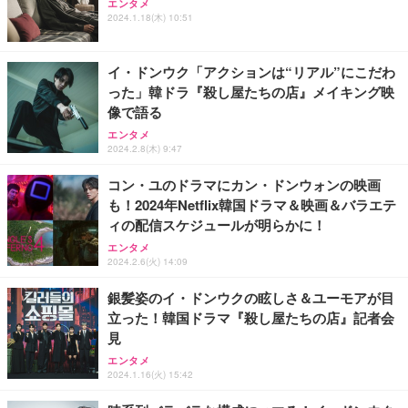
ッシュ 通気性 ランバーサポート付き 腰サポート ガ
HOOTER Gaming Monitor 24” Essential ゲーミン
エンタメ
ュラー 200枚入【Amazon.co.jp限定】
ス圧無段階昇降 360度回転 キャスター付き コンパク
グモニター QD 24.5インチ 1ms FHD 量子ドット 残
2024.1.18(木) 10:51
ト 幅52×奥行58.5×高さ84～96cm テレワーク 在宅
像低減 (3年保証 | 輝点保証 | 日本メーカー)
￥3,731
￥4,139
￥34,980
勤務 ブラック
イ・ドンウク「アクションは“リアル”にこだわ
った」韓ドラ『殺し屋たちの店』メイキング映
像で語る
エンタメ
2024.2.8(木) 9:47
コン・ユのドラマにカン・ドンウォンの映画
も！2024年Netflix韓国ドラマ＆映画＆バラエテ
ィの配信スケジュールが明らかに！
エンタメ
2024.2.6(火) 14:09
銀髪姿のイ・ドンウクの眩しさ＆ユーモアが目
立った！韓国ドラマ『殺し屋たちの店』記者会
見
エンタメ
2024.1.16(火) 15:42