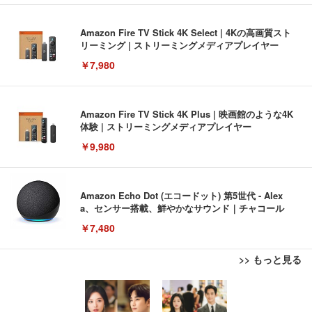
Amazon Fire TV Stick 4K Select | 4Kの高画質スト
リーミング | ストリーミングメディアプレイヤー
￥7,980
Amazon Fire TV Stick 4K Plus | 映画館のような4K
体験 | ストリーミングメディアプレイヤー
￥9,980
Amazon Echo Dot (エコードット) 第5世代 - Alex
a、センサー搭載、鮮やかなサウンド｜チャコール
￥7,480
>> もっと見る
[EdoErgo] オフィスチェア 椅子 テレワーク 疲れな
EIZO ビジネス向けプレミアムモニター | FlexScan
Amazonベーシック ペットシーツ 薄型 レギュラー 1
い 跳ね上げ式アームレスト コンパクト 約105度ロッ
EV3240X-WT | 31.5型4K UHD・USB Type-C・ホワ
回使い捨て 無香料 ホワイト 300枚