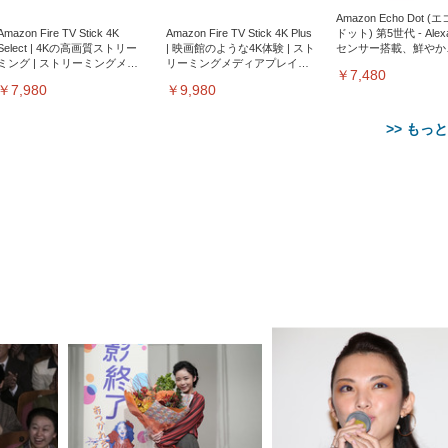
Amazon Echo Dot (
Amazon Fire TV Stick 4K
Amazon Fire TV Stick 4K Plus
ドット) 第5世代 - Ale
Select | 4Kの高画質ストリー
| 映画館のような4K体験 | スト
センサー搭載、鮮やか
ミング | ストリーミングメデ
リーミングメディアプレイヤ
サウンド｜チャコール
￥7,480
ィアプレイヤー
ー
￥7,980
￥9,980
>> もっ
【整備済み品】Dell
【MiniLED/24.5inch/280Hz/
正品】27"ゲーミングモ
ANDWINT オフィスチ
アイリスオーヤマ ペ
Sezlife オフィスチェア デスク
ネオ・ルーライフ ネオ・オム
E2724HS 27インチ 液晶モ
Sezlife オフィスチェア デスク
Smart Basic(スマートベーシ
GRAPHT THE SHOOTER
ー DualSense 充電フッ
ア デスクチェア 肘なし
シーツ 超厚型 お徳用 
チェア 疲れない テレワーク
ツ L 中型犬用 26枚入り 単品
ニター フル
チェア 疲れない テレワーク
ック) 【Amazon.co.jp限定】
Gaming Monitor 24” Essential
き（CFI-ZDM1J）
ッシュ 通気性 ランバ
ュラー 200枚入
チェア 強化バックレスト 30
HD（1920×1080）VA 非光
チェア 強化バックレスト 30度
Smart Basic アイリスオーヤマ
ーミングモニター QD 24.5イ
ポート付き 腰サポート
【Amazon.co.jp限定】
￥1,800
￥15,800
￥34,980
9,979
度ロッキング機能 人間工学 椅
沢 HDMI/DisplayPort/VGA
ロッキング機能 人間工学 椅子
ペットシーツ 超厚型 お徳用
￥4,139
￥3,731
1ms FHD 量子ドット 残像低減
ス圧無段階昇降 360度
￥7,680
￥7,680
￥3,670
子 腰サポート 90度跳ね上げ
スピーカー内蔵 高さ調整 ス
腰サポート 90度跳ね上げ式ア
ワイド 100枚入 (x 1) (ケース
年保証 | 輝点保証 | 日本メーカ
転 キャスター付き コ
式アームレスト 3Dヘッドレス
イベル VESA対応
ームレスト 3Dヘッドレスト
販売)
クト 幅52×奥行58.5×
ト ハンガー付き 高反発クッシ
ComfortView ビジネス向け
ハンガー付き 高反発クッショ
84～96cm テレワーク
ョン PCチェア 通気性メッシ
ン PCチェア 通気性メッシュ
宅勤務 ブラック
ュ ゲーミング/勉強/事務用 お
ゲーミング/勉強/事務用 おし