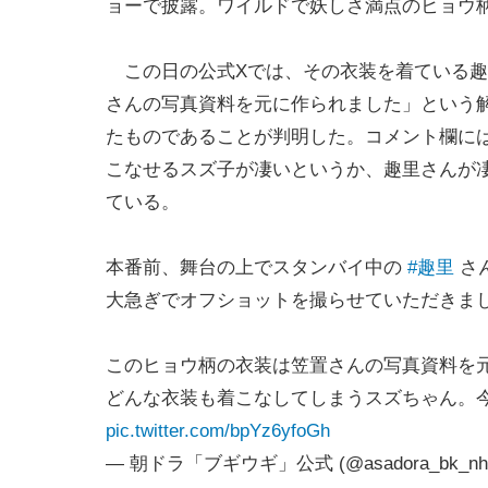
ョーで披露。ワイルドで妖しさ満点のヒョウ
この日の公式Xでは、その衣装を着ている趣
さんの写真資料を元に作られました」という
たものであることが判明した。コメント欄に
こなせるスズ子が凄いというか、趣里さんが
ている。
本番前、舞台の上でスタンバイ中の
#趣里
さ
大急ぎでオフショットを撮らせていただきまし
このヒョウ柄の衣装は笠置さんの写真資料を
どんな衣装も着こなしてしまうスズちゃん。今
pic.twitter.com/bpYz6yfoGh
— 朝ドラ「ブギウギ」公式 (@asadora_bk_nh