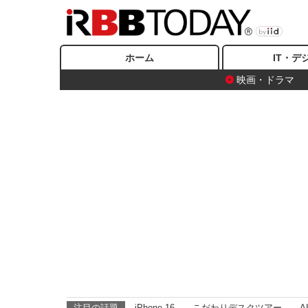
ホーム
IT・デ
映画・ドラマ
注目の話題
iPhone 16
こだわりデスクツアー
A