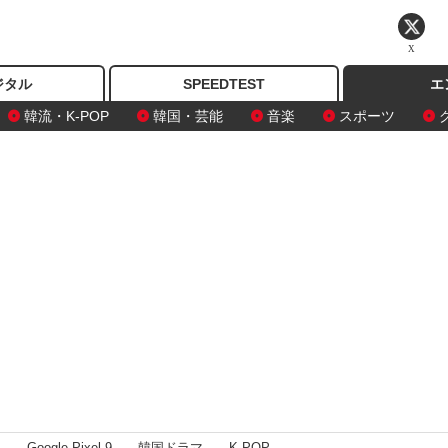
X
ジタル
SPEEDTEST
エ
韓流・K-POP
韓国・芸能
音楽
スポーツ
I
Google Pixel 9
韓国ドラマ
K-POP