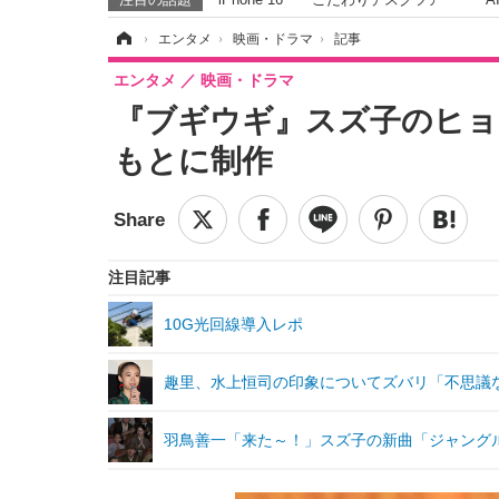
ホーム
›
エンタメ
›
映画・ドラマ
›
記事
エンタメ
映画・ドラマ
『ブギウギ』スズ子のヒョ
もとに制作
注目記事
10G光回線導入レポ
趣里、水上恒司の印象についてズバリ「不思議
羽鳥善一「来た～！」スズ子の新曲「ジャング