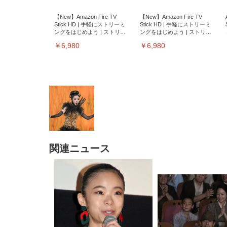
【New】Amazon Fire TV
【New】Amazon Fire TV
Stick HD | 手軽にストリーミ
Stick HD | 手軽にストリーミ
ングをはじめよう | ストリー
ングをはじめよう | ストリー
ミングメディアプレイヤー
ミングメディアプレイヤー
￥6,980
￥6,980
関連ニュース
EIZO ビジネス向けプレミア
EIZO ビジネス向けプレミア
【純
[EdoErgo] オフィスチェア 椅
Amazonベーシック ペットシ
SIHOO B100 オフィスチェア
Amazonベーシック ペットシ
ムモニター | FlexScan
ムモニター | FlexScan
ニタ
子 テレワーク 疲れない 跳ね
ーツ 薄型 レギュラー 1回使い
／デスクチェア メッシュチェ
ーツ 厚型 ワイド 42枚x2袋(84
EV3240X-WT | 31.5型4K
EV2740X-WT | 27.0型4K
ク付
上げ式アームレスト コンパク
捨て 無香料 ホワイト 300枚
ア 人間工学 疲れない ブラッ
枚) ホワイト(吸収面:ライトブ
UHD・USB Type-C・ホワイ
UHD・USB Type-C・ホワイ
ト 約105度ロッキング pc 事務
￥105,595
￥109,572
ク
ルー)
￥4
ト
ト
￥5,699
￥3,373
￥27,999
￥3,234
椅子 360度回転 座面昇降 強化
ナイロン樹脂ベース 通気性メ
ッシュ 在宅ワーク H-
WY01(黒網+黒枠+黒足)