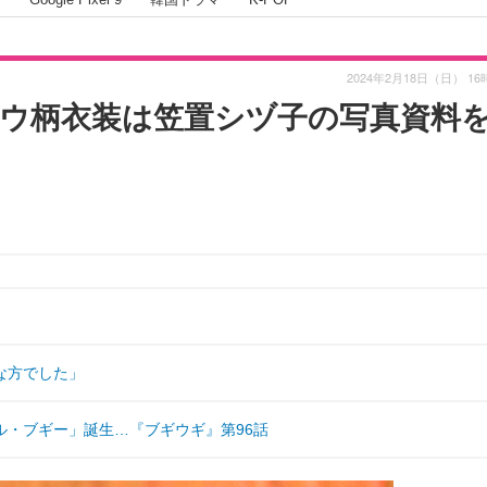
2024年2月18日（日） 16
ウ柄衣装は笠置シヅ子の写真資料
な方でした」
ル・ブギー」誕生…『ブギウギ』第96話