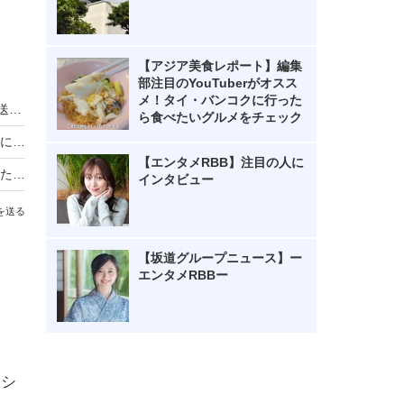
【アジア美食レポート】編集
部注目のYouTuberがオスス
メ！タイ・バンコクに行った
趣里主演の朝ドラ『ブギウギ』、GWに総集編放送決定！
ら食べたいグルメをチェック
『ブギウギ』公式、アメリカの小夜とサムの写真に「元気でよかった」「幸せそう」
【エンタメRBB】注目の人に
『ブギウギ』最終回でスズ子の舞台を指揮していた人物にネット驚き！
インタビュー
を送る
【坂道グループニュース】ー
エンタメRBBー
ンシ