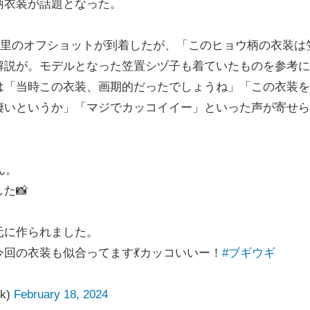
柄衣装が話題となった。
里のオフショットが到着したが、「このヒョウ柄の衣装は
解説が。モデルとなった笠置シヅ子も着ていたものを参考に
は「当時この衣装、画期的だったでしょうね」「この衣装を
凄いというか」「マジでカッコイイー」といった声が寄せら
ん。
た📸
元に作られました。
回の衣装も似合ってます💃カッコいいー！
#ブギウギ
k)
February 18, 2024