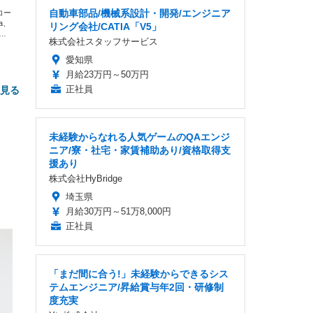
自動車部品/機械系設計・開発/エンジニア
エコー
xa、
リング会社/CATIA「V5」
な
株式会社スタッフサービス
愛知県
月給23万円～50万円
正社員
と見る
未経験からなれる人気ゲームのQAエンジ
ニア/寮・社宅・家賃補助あり/資格取得支
援あり
株式会社HyBridge
埼玉県
月給30万円～51万8,000円
FHD】
ェ
ット
正社員
 メ
レギ
 ゲ
ーサ
ンチ
 ガ
 (3
回
「まだ間に合う!」未経験からできるシス
ー)
ンパ
高さ
テムエンジニア/昇給賞与年2回・研修制
 在
度充実