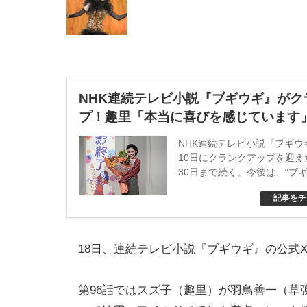
NHK連続テレビ小説『ブギウギ』がク
プ！趣里「本当に喜びを感じています
NHK連続テレビ小説『ブギウ
10日にクランクアップを迎え
30日まで続く。今後は、“ブ
た趣里演じる福来スズ子がこ
記事をチ
生を歩んでいくのか。ちなみ
ンクインは2023年3月14日
24日にクランクインしていた
18日、連続テレビ小説『ブギウギ』の公式X
第96話ではスズ子（趣里）が羽鳥善一（草