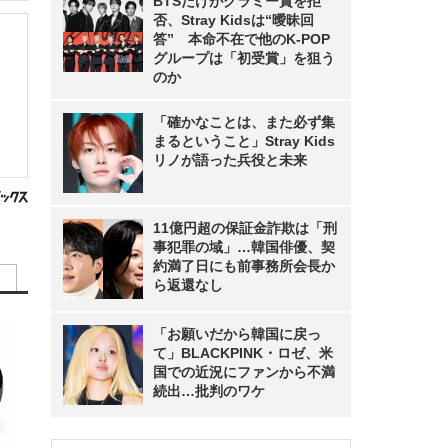
BTSだけがグラミー賞を拒
否、Stray Kidsは“曖昧回
答” 本命不在で他のK-POP
グループは「初受賞」を狙う
のか
「確かなことは、また必ず集
まるということ」Stray Kids
リノが語った兵役と未来
11億円超の保証金詐欺は「刑
事犯罪の域」…韓国俳優、契
約満了日にも前事務所会長か
ら返還なし
「お願いだから韓国に戻っ
て」BLACKPINK・ロゼ、米
国での近況にファンから不満
続出…批判のワケ