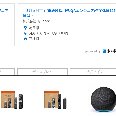
ジニア
「8月入社可」/未経験採用枠/QAエンジニア/年間休日125
日以上
株式会社HyBridge
埼玉県
月給30万円～51万8,000円
正社員
Sponsored by
ア
ディスプレイ
犬用トイレ