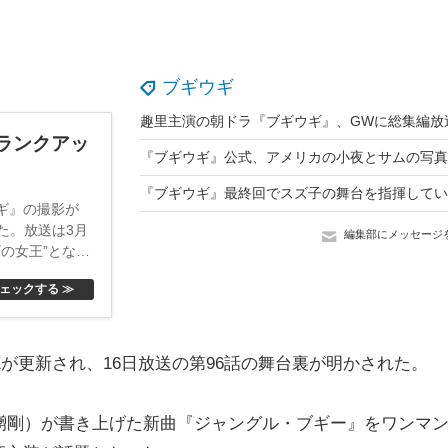
ブギウギ
ランクアッ
」
ギ』の撮影が
た。放送は3月
編集部にメッセージ
ギの女王”となっ
れからどんな人
ェックする ≫
に、番組のクラ
。趣里は同年3月
。
が更新され、16日放送の第96話の舞台裏が明かされた。
彅剛）が書き上げた新曲『ジャングル・ブギー』をワンマ