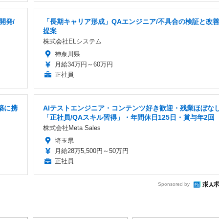
開発/
「長期キャリア形成」QAエンジニア/不具合の検証と改
提案
株式会社ELシステム
神奈川県
月給34万円～60万円
正社員
築に携
AIテストエンジニア・コンテンツ好き歓迎・残業ほぼな
「正社員/QAスキル習得」・年間休日125日・賞与年2回
株式会社Meta Sales
埼玉県
月給28万5,500円～50万円
正社員
Sponsored by