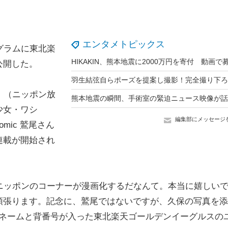
エンタメトピックス
グラムに東北楽
公開した。
』（ニッポン放
少女・ワシ
編集部にメッセージ
mic 鷲尾さん
連載が開始され
ニッポンのコーナーが漫画化するだなんて。本当に嬉しい
頑張ります。記念に、鷲尾ではないですが、久保の写真を添
」のネームと背番号が入った東北楽天ゴールデンイーグルスの