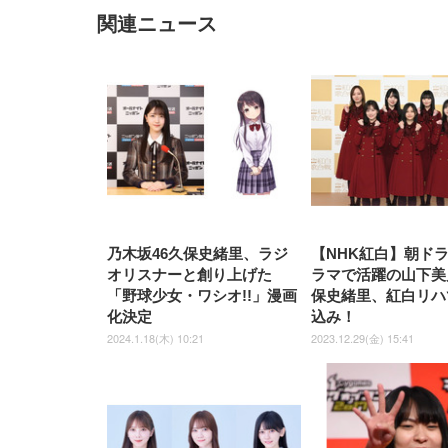
関連ニュース
EIZO ビジネス向けプレミア
EIZO ビジネス向けプレミア
【純
[EdoErgo] オフィスチェア 椅
Amazonベーシック ペットシ
SIHOO B100 オフィスチェア
Amazonベーシック ペットシ
ムモニター | FlexScan
ムモニター | FlexScan
ニタ
子 テレワーク 疲れない 跳ね
ーツ 薄型 レギュラー 1回使い
／デスクチェア メッシュチェ
ーツ 厚型 ワイド 42枚x2袋(84
EV3240X-WT | 31.5型4K
EV2740X-WT | 27.0型4K
ク付
上げ式アームレスト コンパク
捨て 無香料 ホワイト 300枚
ア 人間工学 疲れない ブラッ
枚) ホワイト(吸収面:ライトブ
UHD・USB Type-C・ホワイ
UHD・USB Type-C・ホワイ
ト 約105度ロッキング pc 事務
￥105,595
￥109,572
ク
ルー)
￥4
ト
ト
￥5,699
￥3,373
￥27,999
￥3,234
椅子 360度回転 座面昇降 強化
ナイロン樹脂ベース 通気性メ
ッシュ 在宅ワーク H-
WY01(黒網+黒枠+黒足)
乃木坂46久保史緒里、ラジ
【NHK紅白】朝ド
オリスナーと創り上げた
ラマで活躍の山下美
「野球少女・ワシオ!!」漫画
保史緒里、紅白リハ
化決定
込み！
2024.1.18(木) 10:21
2023.12.29(金) 15:41