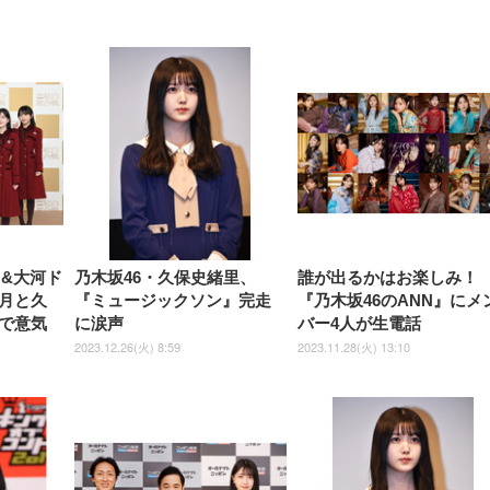
【整備済み品】Dell
【MiniLED/24.5inch/280Hz/
正品】27"ゲーミングモ
ANDWINT オフィスチ
アイリスオーヤマ ペ
Sezlife オフィスチェア デスク
ネオ・ルーライフ ネオ・オム
E2724HS 27インチ 液晶モ
Sezlife オフィスチェア デスク
Smart Basic(スマートベーシ
GRAPHT THE SHOOTER
ー DualSense 充電フッ
ア デスクチェア 肘なし
シーツ 超厚型 お徳用 
チェア 疲れない テレワーク
ツ L 中型犬用 26枚入り 単品
ニター フル
チェア 疲れない テレワーク
ック) 【Amazon.co.jp限定】
Gaming Monitor 24” Essential
き（CFI-ZDM1J）
ッシュ 通気性 ランバ
ュラー 200枚入
チェア 強化バックレスト 30
HD（1920×1080）VA 非光
チェア 強化バックレスト 30度
Smart Basic アイリスオーヤマ
ーミングモニター QD 24.5イ
ポート付き 腰サポート
【Amazon.co.jp限定】
￥1,800
￥15,800
￥34,980
9,979
度ロッキング機能 人間工学 椅
沢 HDMI/DisplayPort/VGA
ロッキング機能 人間工学 椅子
ペットシーツ 超厚型 お徳用
￥4,139
￥3,731
1ms FHD 量子ドット 残像低減
ス圧無段階昇降 360度
￥7,680
￥7,680
￥3,670
子 腰サポート 90度跳ね上げ
スピーカー内蔵 高さ調整 ス
腰サポート 90度跳ね上げ式ア
ワイド 100枚入 (x 1) (ケース
年保証 | 輝点保証 | 日本メーカ
転 キャスター付き コ
式アームレスト 3Dヘッドレス
イベル VESA対応
ームレスト 3Dヘッドレスト
販売)
クト 幅52×奥行58.5×
ト ハンガー付き 高反発クッシ
ComfortView ビジネス向け
ハンガー付き 高反発クッショ
84～96cm テレワーク
ョン PCチェア 通気性メッシ
ン PCチェア 通気性メッシュ
宅勤務 ブラック
ュ ゲーミング/勉強/事務用 お
ゲーミング/勉強/事務用 おし
しゃれ パソコンチェア (ブラ
ゃれ パソコンチェア (ホワイ
ック)
ト)
ラ&大河ド
乃木坂46・久保史緒里、
誰が出るかはお楽しみ！
月と久
『ミュージックソン』完走
『乃木坂46のANN』にメ
で意気
に涙声
バー4人が生電話
2023.12.26(火) 8:59
2023.11.28(火) 13:10