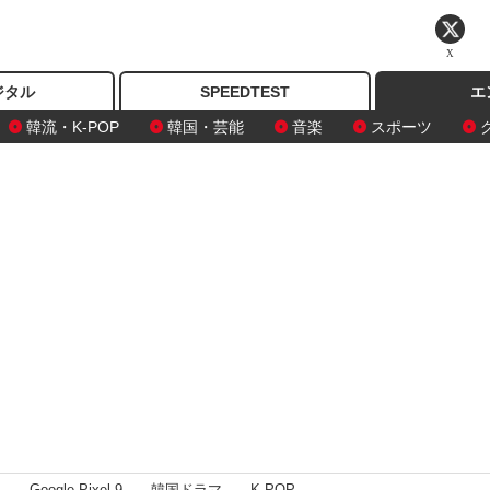
X
ジタル
SPEEDTEST
エ
韓流・K-POP
韓国・芸能
音楽
スポーツ
I
Google Pixel 9
韓国ドラマ
K-POP