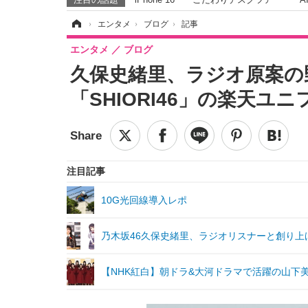
ホーム
›
エンタメ
›
ブログ
›
記事
エンタメ
ブログ
久保史緒里、ラジオ原案
「SHIORI46」の楽天ユ
注目記事
10G光回線導入レポ
乃木坂46久保史緒里、ラジオリスナーと創り上
【NHK紅白】朝ドラ&大河ドラマで活躍の山下