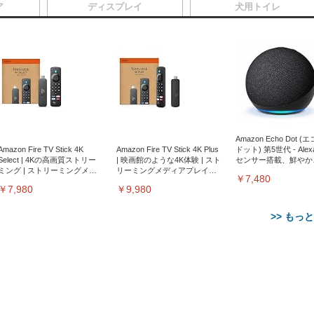
ア
ディスプレイ
犬用トイレ
Amazon Echo Dot (
Amazon Fire TV Stick 4K
Amazon Fire TV Stick 4K Plus
ドット) 第5世代 - Ale
Select | 4Kの高画質ストリー
| 映画館のような4K体験 | スト
センサー搭載、鮮やか
ミング | ストリーミングメデ
リーミングメディアプレイヤ
サウンド｜チャコール
￥7,480
ィアプレイヤー
ー
￥7,980
￥9,980
>> もっ