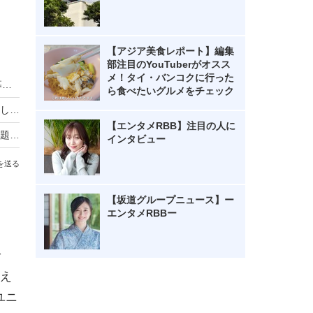
【アジア美食レポート】編集
部注目のYouTuberがオスス
メ！タイ・バンコクに行った
HIKAKIN、熊本地震に2000万円を寄付 動画で募金方法を解説し支援を呼びかけ
ら食べたいグルメをチェック
羽生結弦自らポーズを提案し撮影！完全撮り下ろし2027年度版カレンダーが発売決定！
【エンタメRBB】注目の人に
熊本地震の瞬間、手術室の緊迫ニュース映像が話題！「本当にすごい」「尊敬の念しかない」
インタビュー
を送る
【坂道グループニュース】ー
エンタメRBBー
で
え
ユニ