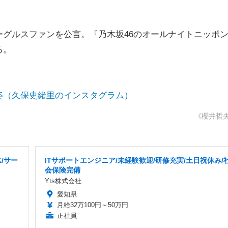
グルスファンを公言。『乃木坂46のオールナイトニッポ
る。
姿（久保史緒里のインスタグラム）
《櫻井哲
/サー
ITサポートエンジニア/未経験歓迎/研修充実/土日祝休み/
会保険完備
Yts株式会社
愛知県
月給32万100円～50万円
正社員