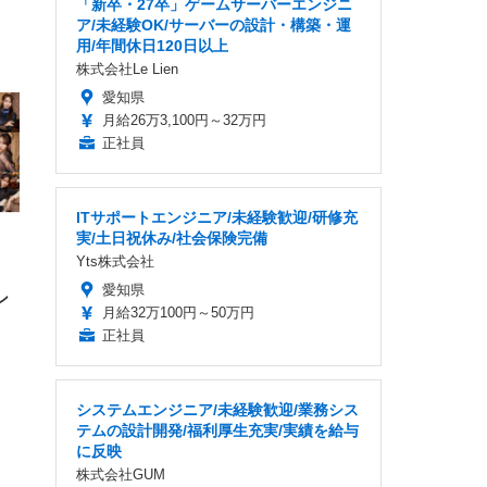
「新卒・27卒」ゲームサーバーエンジニ
ア/未経験OK/サーバーの設計・構築・運
用/年間休日120日以上
FHD】
ェ
ット
株式会社Le Lien
 メ
レギ
 ゲ
ーサ
愛知県
ンチ
 ガ
 (3
回
月給26万3,100円～32万円
ー)
ンパ
正社員
高さ
 在
ITサポートエンジニア/未経験歓迎/研修充
実/土日祝休み/社会保険完備
Yts株式会社
愛知県
ン
月給32万100円～50万円
正社員
システムエンジニア/未経験歓迎/業務シス
テムの設計開発/福利厚生充実/実績を給与
に反映
株式会社GUM