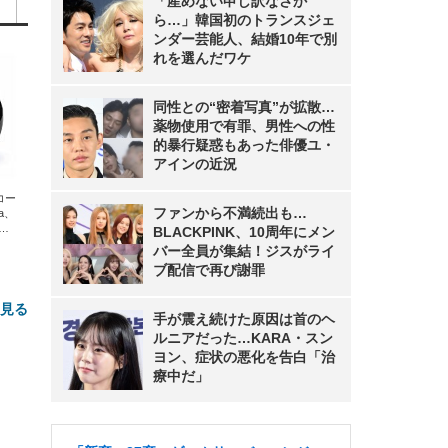
「産めない申し訳なさか
ら…」韓国初のトランスジェ
ンダー芸能人、結婚10年で別
れを選んだワケ
同性との“密着写真”が拡散…
薬物使用で有罪、男性への性
的暴行疑惑もあった俳優ユ・
アインの近況
エコー
ファンから不満続出も…
xa、
な
BLACKPINK、10周年にメン
バー全員が集結！ジスがライ
ブ配信で再び謝罪
と見る
手が震え続けた原因は首のヘ
ルニアだった…KARA・スン
ヨン、症状の悪化を告白「治
療中だ」