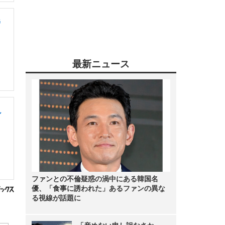
善
最新ニュース
し
ファンとの不倫疑惑の渦中にある韓国名
優、「食事に誘われた」あるファンの異な
る視線が話題に