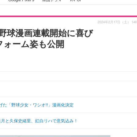
2024年2月17日（土） 14
の野球漫画連載開始に喜び
ニフォーム姿も公開
げた「野球少女・ワシオ!!」漫画化決定
美月と久保史緒里、紅白リハで意気込み！