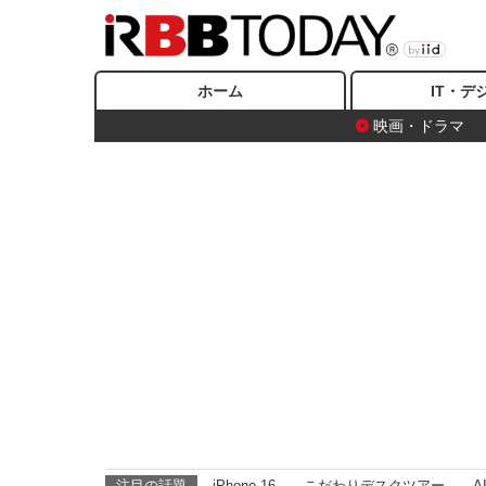
ホーム
IT・デ
映画・ドラマ
注目の話題
iPhone 16
こだわりデスクツアー
A