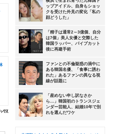
横浜で生まれ育った元韓国ト
ップアイドル、自身もショッ
サ
クを受けた外見の変化「私の
顔どうした」
「精子は通常2～3億個、自分
は7個」美人女優と交際した
韓国ラッパー、パイプカット
後に再建手術
ファンとの不倫疑惑の渦中に
休
ある韓国名優、「食事に誘わ
れた」あるファンの異なる視
線が話題に
「産めない申し訳なさか
ら…」韓国初のトランスジェ
ンダー芸能人、結婚10年で別
れを選んだワケ