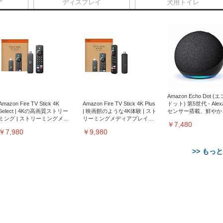
ア
ディスプレイ
犬用トイレ
Amazon Echo Dot (
Amazon Fire TV Stick 4K
Amazon Fire TV Stick 4K Plus
ドット) 第5世代 - Ale
Select | 4Kの高画質ストリー
| 映画館のような4K体験 | スト
センサー搭載、鮮やか
ミング | ストリーミングメデ
リーミングメディアプレイヤ
サウンド｜チャコール
￥7,480
ィアプレイヤー
ー
￥7,980
￥9,980
>> もっ