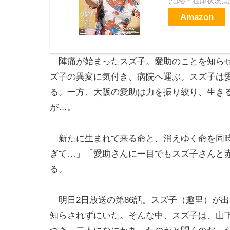
(価格・在庫状況は
Amazon
陣痛が始まったスズ子。愛助のことを知らせ
ズ子の異変に気付き、病院へ運ぶ。スズ子は
る。一方、大阪の愛助は力を振り絞り、生き
が…。
新たに生まれて来る命と、消えゆく命を同時
ぎて…」「愛助さんに一目でもスズ子さんと
る。
明日2日放送の第86話。スズ子（趣里）が出
知らされずにいた。そんな中、スズ子は、山