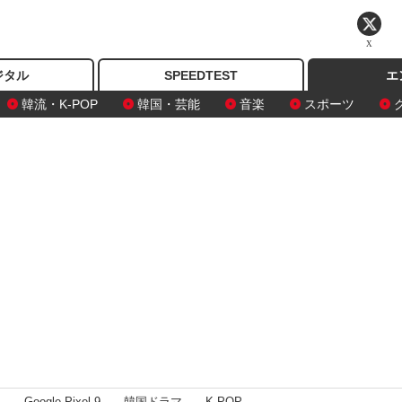
X
ジタル
SPEEDTEST
エ
韓流・K-POP
韓国・芸能
音楽
スポーツ
I
Google Pixel 9
韓国ドラマ
K-POP