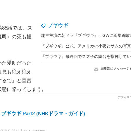
ブギウギ
85話では、ス
恒司）の死も描
いた愛助だった
編集部にメッセージ
は息も絶え絶え
するで」と宣言
状態に陥ってしまう。
ギウギ Part2 (NHKドラマ・ガイド)