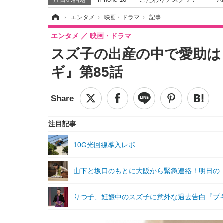
ホーム
›
エンタメ
›
映画・ドラマ
›
記事
エンタメ
映画・ドラマ
スズ子の出産の中で愛助は
ギ』第85話
注目記事
10G光回線導入レポ
山下と坂口のもとに大阪から緊急連絡！明日の『
りつ子、妊娠中のスズ子に意外な過去告白『ブギ