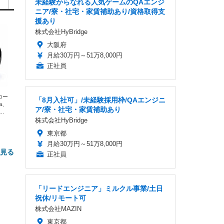
未経験からなれる人気ゲームのQAエンジ
ニア/寮・社宅・家賃補助あり/資格取得支
援あり
株式会社HyBridge
大阪府
月給30万円～51万8,000円
正社員
エコー
「8月入社可」/未経験採用枠/QAエンジニ
xa、
ア/寮・社宅・家賃補助あり
な
株式会社HyBridge
東京都
月給30万円～51万8,000円
と見る
正社員
「リードエンジニア」ミルクル事業/土日
祝休/リモート可
株式会社MAZIN
東京都