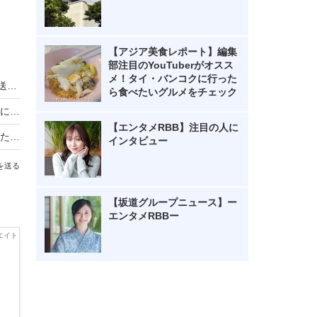
【アジア美食レポート】編集
部注目のYouTuberがオスス
メ！タイ・バンコクに行った
趣里主演の朝ドラ『ブギウギ』、GWに総集編放送決定！
ら食べたいグルメをチェック
『ブギウギ』公式、アメリカの小夜とサムの写真に「元気でよかった」「幸せそう」
【エンタメRBB】注目の人に
『ブギウギ』最終回でスズ子の舞台を指揮していた人物にネット驚き！
インタビュー
を送る
【坂道グループニュース】ー
エンタメRBBー