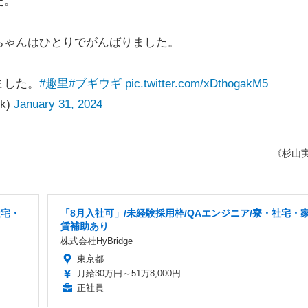
た。
ちゃんはひとりでがんばりました。
ました。
#趣里
#ブギウギ
pic.twitter.com/xDthogakM5
k)
January 31, 2024
《杉山
社宅・
「8月入社可」/未経験採用枠/QAエンジニア/寮・社宅・
賃補助あり
株式会社HyBridge
東京都
月給30万円～51万8,000円
正社員