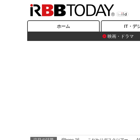
ホーム
IT・デ
映画・ドラマ
注目の話題
iPhone 16
こだわりデスクツアー
A