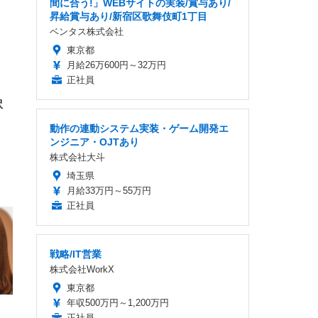
回
間に合う!」WEBサイトの実装/賞与あり/
ー)
ンパ
昇給賞与あり/新宿区歌舞伎町1丁目
高さ
ベンタス株式会社
 在
東京都
月給26万600円～32万円
正社員
訳
、
動作の連動システム実装・ゲーム開発エ
ンジニア・OJTあり
株式会社大斗
埼玉県
月給33万円～55万円
正社員
戦略/IT営業
株式会社WorkX
東京都
年収500万円～1,200万円
正社員