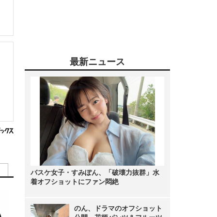
最新ニュース
バスケ女子・すみぽん、「破壊力抜群」水
着オフショットにファン悶絶
のん、ドラマのオフショット