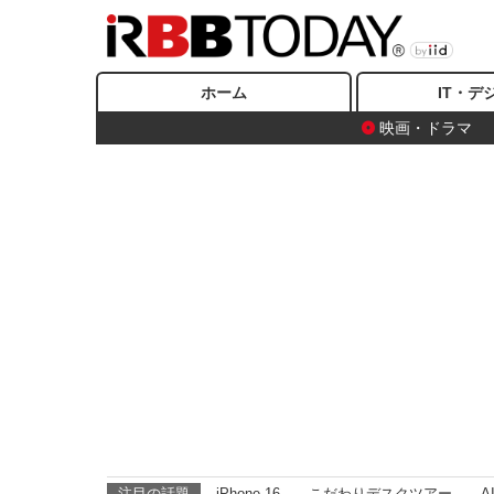
ホーム
IT・デ
映画・ドラマ
注目の話題
iPhone 16
こだわりデスクツアー
A