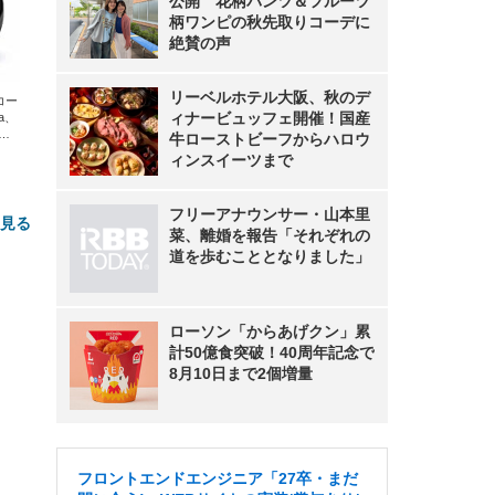
公開 花柄パンツ＆フルーツ
柄ワンピの秋先取りコーデに
絶賛の声
リーベルホテル大阪、秋のデ
エコー
ィナービュッフェ開催！国産
xa、
な
牛ローストビーフからハロウ
ィンスイーツまで
フリーアナウンサー・山本里
と見る
菜、離婚を報告「それぞれの
道を歩むこととなりました」
ローソン「からあげクン」累
計50億食突破！40周年記念で
8月10日まで2個増量
FHD】
ェ
ット
 メ
レギ
 ゲ
ーサ
フロントエンドエンジニア「27卒・まだ
ンチ
 ガ
 (3