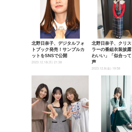
ト
ト
￥5,699
￥3,373
￥27,999
￥3,234
椅子 360度回転 座面昇降 強化
ナイロン樹脂ベース 通気性メ
ッシュ 在宅ワーク H-
WY01(黒網+黒枠+黒足)
北野日奈子、デジタルフォ
北野日奈子、クリス
トブック発売！サンプルカ
ラーの番組衣装披露
ットをSNSで公開
わいい」「似合って
声
2023.12.18(月) 21:38
2023.12.8(金) 19:58