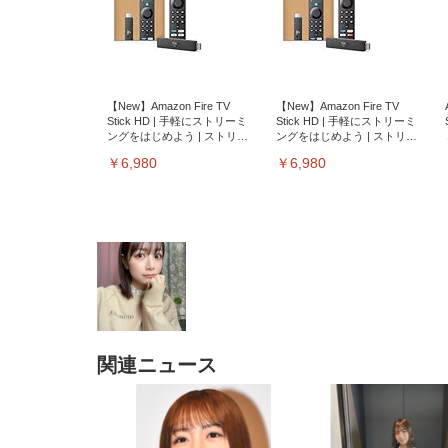
【New】Amazon Fire TV
【New】Amazon Fire TV
Stick HD | 手軽にストリーミ
Stick HD | 手軽にストリーミ
ングをはじめよう | ストリー
ングをはじめよう | ストリー
ミングメディアプレイヤー
ミングメディアプレイヤー
￥6,980
￥6,980
関連ニュース
EIZO ビジネス向けプレミア
EIZO ビジネス向けプレミア
【純
[EdoErgo] オフィスチェア 椅
Amazonベーシック ペットシ
SIHOO B100 オフィスチェア
Amazonベーシック ペットシ
ムモニター | FlexScan
ムモニター | FlexScan
ニタ
子 テレワーク 疲れない 跳ね
ーツ 薄型 レギュラー 1回使い
／デスクチェア メッシュチェ
ーツ 厚型 ワイド 42枚x2袋(84
EV3240X-WT | 31.5型4K
EV2740X-WT | 27.0型4K
ク付
上げ式アームレスト コンパク
捨て 無香料 ホワイト 300枚
ア 人間工学 疲れない ブラッ
枚) ホワイト(吸収面:ライトブ
UHD・USB Type-C・ホワイ
UHD・USB Type-C・ホワイ
ト 約105度ロッキング pc 事務
￥105,595
￥109,572
ク
ルー)
￥4