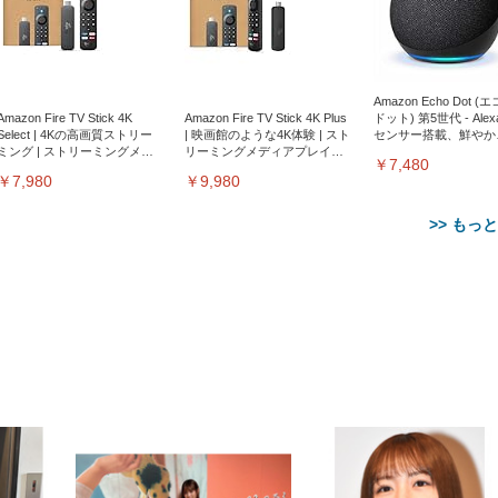
Amazon Echo Dot (
Amazon Fire TV Stick 4K
Amazon Fire TV Stick 4K Plus
ドット) 第5世代 - Ale
Select | 4Kの高画質ストリー
| 映画館のような4K体験 | スト
センサー搭載、鮮やか
ミング | ストリーミングメデ
リーミングメディアプレイヤ
サウンド｜チャコール
￥7,480
ィアプレイヤー
ー
￥7,980
￥9,980
>> もっ
【整備済み品】Dell
【MiniLED/24.5inch/280Hz/
正品】27"ゲーミングモ
ANDWINT オフィスチ
アイリスオーヤマ ペ
Sezlife オフィスチェア デスク
ネオ・ルーライフ ネオ・オム
E2724HS 27インチ 液晶モ
Sezlife オフィスチェア デスク
Smart Basic(スマートベーシ
GRAPHT THE SHOOTER
ー DualSense 充電フッ
ア デスクチェア 肘なし
シーツ 超厚型 お徳用 
チェア 疲れない テレワーク
ツ L 中型犬用 26枚入り 単品
ニター フル
チェア 疲れない テレワーク
ック) 【Amazon.co.jp限定】
Gaming Monitor 24” Essential
き（CFI-ZDM1J）
ッシュ 通気性 ランバ
ュラー 200枚入
チェア 強化バックレスト 30
HD（1920×1080）VA 非光
チェア 強化バックレスト 30度
Smart Basic アイリスオーヤマ
ーミングモニター QD 24.5イ
ポート付き 腰サポート
【Amazon.co.jp限定】
￥1,800
￥15,800
￥34,980
9,979
度ロッキング機能 人間工学 椅
沢 HDMI/DisplayPort/VGA
ロッキング機能 人間工学 椅子
ペットシーツ 超厚型 お徳用
￥4,139
1ms FHD 量子ドット 残像低減