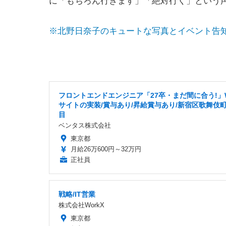
に「もちろん行きます」「絶対行く」という
※北野日奈子のキュートな写真とイベント告
フロントエンドエンジニア「27卒・まだ間に合う!」
サイトの実装/賞与あり/昇給賞与あり/新宿区歌舞伎町
目
ベンタス株式会社
東京都
月給26万600円～32万円
正社員
戦略/IT営業
株式会社WorkX
東京都