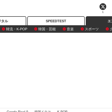
X
ジタル
SPEEDTEST
エ
韓流・K-POP
韓国・芸能
音楽
スポーツ
I
Google Pixel 9
韓国ドラマ
K-POP