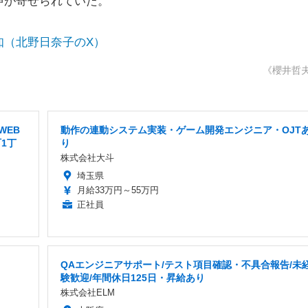
声が寄せられていた。
知（北野日奈子のX）
《櫻井哲
WEB
動作の連動システム実装・ゲーム開発エンジニア・OJT
1丁
り
株式会社大斗
埼玉県
月給33万円～55万円
正社員
QAエンジニアサポート/テスト項目確認・不具合報告/未
験歓迎/年間休日125日・昇給あり
株式会社ELM