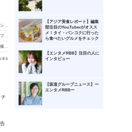
【アジア美食レポート】編集
バスケ女子・すみぽん、「破壊力抜群」水着オフショットにファン悶絶
部注目のYouTuberがオスス
メ！タイ・バンコクに行った
のん、ドラマのオフショット公開 花柄パンツ＆フルーツ柄ワンピの秋先取りコーデに絶賛の声
ら食べたいグルメをチェック
リーベルホテル大阪、秋のディナービュッフェ開催！国産牛ローストビーフからハロウィンスイーツまで
【エンタメRBB】注目の人に
インタビュー
を送る
【坂道グループニュース】ー
エンタメRBBー
ッチ
告