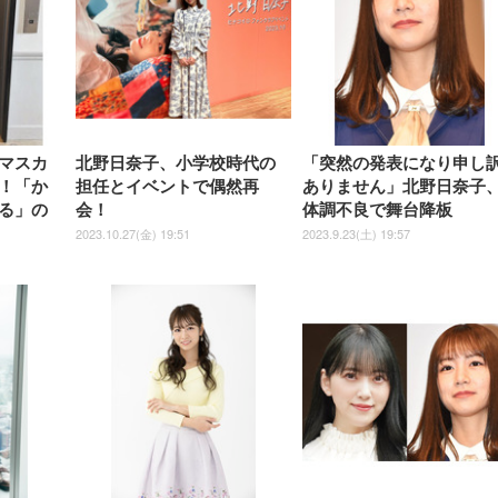
￥3,731
ス圧無段階昇降 360度
￥7,680
￥7,680
￥3,670
子 腰サポート 90度跳ね上げ
スピーカー内蔵 高さ調整 ス
腰サポート 90度跳ね上げ式ア
ワイド 100枚入 (x 1) (ケース
年保証 | 輝点保証 | 日本メーカ
転 キャスター付き コ
式アームレスト 3Dヘッドレス
イベル VESA対応
ームレスト 3Dヘッドレスト
販売)
クト 幅52×奥行58.5×
ト ハンガー付き 高反発クッシ
ComfortView ビジネス向け
ハンガー付き 高反発クッショ
84～96cm テレワーク
ョン PCチェア 通気性メッシ
ン PCチェア 通気性メッシュ
宅勤務 ブラック
ュ ゲーミング/勉強/事務用 お
ゲーミング/勉強/事務用 おし
しゃれ パソコンチェア (ブラ
ゃれ パソコンチェア (ホワイ
ック)
ト)
マスカ
北野日奈子、小学校時代の
「突然の発表になり申し
！「か
担任とイベントで偶然再
ありません」北野日奈子
る」の
会！
体調不良で舞台降板
2023.10.27(金) 19:51
2023.9.23(土) 19:57