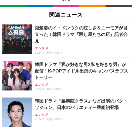
EIZO ビジネス向けプレミアムモニター | FlexScan
SIHOO B100 オフィスチェア／デスクチェア メッシ
Amazonベーシック ペットシーツ 厚型 ワイド 42枚
EV2740X-WT | 27.0型4K UHD・USB Type-C・ホワ
ュチェア 人間工学 疲れない ブラック
x2袋(84枚) ホワイト(吸収面:ライトブルー)
関連ニュース
イト
￥27,999
￥3,234
￥109,572
銀髪姿のイ・ドンウクの眩しさ＆ユーモアが目
立った！韓国ドラマ『殺し屋たちの店』記者会
Sezlife オフィスチェア デスクチェア 疲れない テレ
見
【純正品】27"ゲーミングモニター DualSense 充電
ネオ・ルーライフ ネオ・オムツ L 中型犬用 26枚入
ワーク チェア 強化バックレスト 30度ロッキング機
フック付き（CFI-ZDM1J）
り 単品
エンタメ
能 人間工学 椅子 腰サポート 90度跳ね上げ式アーム
2024.1.16(火) 15:42
レスト 3Dヘッドレスト ハンガー付き 高反発クッシ
￥49,979
￥1,800
￥7,680
ョン PCチェア 通気性メッシュ ゲーミング/勉強/事
韓国ドラマ『私が好きな男X私を好きな男』が
務用 おしゃれ パソコンチェア (ブラック)
配信！K-POPアイドル出演のキャンパスラブス
Sezlife オフィスチェア デスクチェア 疲れない テレ
【整備済み品】Dell E2724HS 27インチ 液晶モニタ
Smart Basic(スマートベーシック) 【Amazon.co.jp
トーリー
ワーク チェア 強化バックレスト 30度ロッキング機
ー フルHD（1920×1080）VA 非光沢 HDMI/DisplayP
限定】 Smart Basic アイリスオーヤマ ペットシーツ
能 人間工学 椅子 腰サポート 90度跳ね上げ式アーム
ort/VGA スピーカー内蔵 高さ調整 スイベル VESA対
超厚型 お徳用 ワイド 100枚入 (x 1) (ケース販売)
エンタメ
レスト 3Dヘッドレスト ハンガー付き 高反発クッシ
応 ComfortView ビジネス向け
2024.1.16(火) 18:09
￥7,680
￥15,800
￥3,670
ョン PCチェア 通気性メッシュ ゲーミング/勉強/事
務用 おしゃれ パソコンチェア (ホワイト)
韓国ドラマ『梨泰院クラス』など出演のパク・
ソジュン、日本のバラエティー番組初登場
ANDWINT オフィスチェア デスクチェア 肘なし メ
【MiniLED/24.5inch/280Hz/FHD】GRAPHT THE S
アイリスオーヤマ ペットシーツ 超厚型 お徳用 レギ
ッシュ 通気性 ランバーサポート付き 腰サポート ガ
HOOTER Gaming Monitor 24” Essential ゲーミン
エンタメ
ュラー 200枚入【Amazon.co.jp限定】
ス圧無段階昇降 360度回転 キャスター付き コンパク
グモニター QD 24.5インチ 1ms FHD 量子ドット 残
2024.1.12(金) 18:17
ト 幅52×奥行58.5×高さ84～96cm テレワーク 在宅
像低減 (3年保証 | 輝点保証 | 日本メーカー)
￥3,731
￥4,139
￥34,980
勤務 ブラック