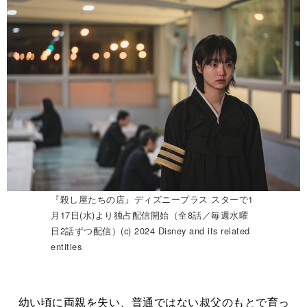
『殺し屋たちの店』ディズニープラス スターで1
月17日(水)より独占配信開始（全8話／毎週水曜
日2話ずつ配信）(c) 2024 Disney and its related
entities
幼い頃に両親を失い、普通ではない叔父のもとで育っ