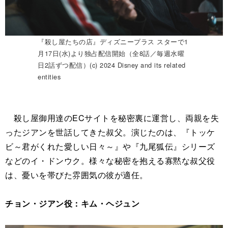
『殺し屋たちの店』ディズニープラス スターで1
月17日(水)より独占配信開始（全8話／毎週水曜
日2話ずつ配信）(c) 2024 Disney and its related
entities
殺し屋御用達のECサイトを秘密裏に運営し、両親を失
ったジアンを世話してきた叔父。演じたのは、『トッケ
ビ～君がくれた愛しい日々～』や『九尾狐伝』シリーズ
などのイ・ドンウク。様々な秘密を抱える寡黙な叔父役
は、憂いを帯びた雰囲気の彼が適任。
チョン・ジアン役：キム・ヘジュン