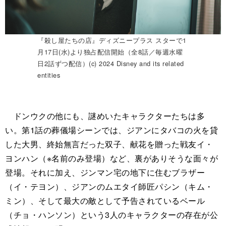
『殺し屋たちの店』ディズニープラス スターで1
月17日(水)より独占配信開始（全8話／毎週水曜
日2話ずつ配信）(c) 2024 Disney and its related
entities
ドンウクの他にも、謎めいたキャラクターたちは多
い。第1話の葬儀場シーンでは、ジアンにタバコの火を貸
した大男、終始無言だった双子、献花を贈った戦友イ・
ヨンハン（※名前のみ登場）など、裏がありそうな面々が
登場。それに加え、ジンマン宅の地下に住むブラザー
（イ・テヨン）、ジアンのムエタイ師匠パシン（キム・
ミン）、そして最大の敵として予告されているベール
（チョ・ハンソン）という3人のキャラクターの存在が公