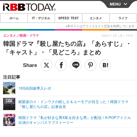
MENU
CLOSE
ホーム
IT・デジタル
SPEED TEST
エンタメ
ライフ
ホーム
IT・デジタル
エンタメ
映画・ドラマ
2024.1.18（木）10:51
韓国ドラマ『殺し屋たちの店』「あらすじ」・
IT・デジタルTOP
スマートフォン
SPEED TEST
「キャスト」・「見どころ」まとめ
ネタ
ガジェット・ツール
エンタメ
ショッピング
その他
エンタメTOP
映画・ドラマ
ライフ
注目記事
韓流・K-POP
韓国・芸能
ライフTOP
グルメ
リリース一覧
10G光回線導入レポ
音楽
スポーツ
ペット
ショッピング
プッシュ通知の停止方法
銀髪姿のイ・ドンウクの眩しさ＆ユーモアが目立った！韓国ドラマ
『殺し屋たちの店』記者会見
グラビア
ブログ
その他
韓国ドラマ『私が好きな男X私を好きな男』が配信！K-POPアイドル
ショッピング
その他
出演のキャンパスラブストーリー