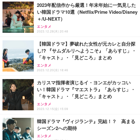
2023年配信作から厳選！年末年始に一気見した
い韓国ドラマ10選（Netflix/Prime Video/Disney
＋/U-NEXT）
エンタメ
2023.12.28(木) 20:48
【韓国ドラマ】夢破れた女性が元カレと自分探
し!? 『サムダルリへようこそ』「あらすじ」・
「キャスト」・「見どころ」まとめ
エンタメ
2023.12.20(水) 18:46
カリスマ指揮者演じるイ・ヨンエがカッコい
い！韓国ドラマ『マエストラ』「あらすじ」・
「キャスト」・「見どころ」まとめ
エンタメ
2023.12.15(金) 15:09
韓国ドラマ『ヴィジランテ』完結！？ 高まる
シーズン2への期待
エンタメ