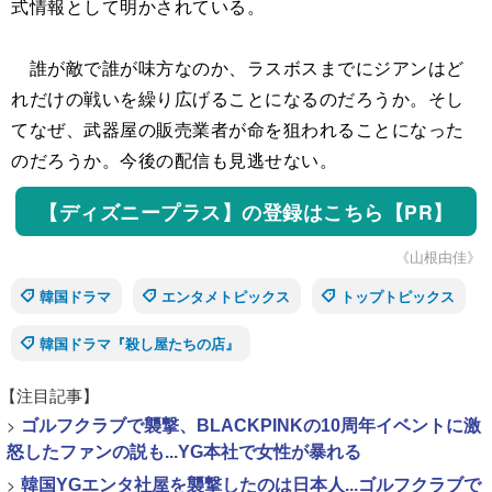
式情報として明かされている。
誰が敵で誰が味方なのか、ラスボスまでにジアンはど
れだけの戦いを繰り広げることになるのだろうか。そし
てなぜ、武器屋の販売業者が命を狙われることになった
のだろうか。今後の配信も見逃せない。
【ディズニープラス】の登録はこちら【PR】
《山根由佳》
韓国ドラマ
エンタメトピックス
トップトピックス
韓国ドラマ『殺し屋たちの店』
【注目記事】
>
ゴルフクラブで襲撃、BLACKPINKの10周年イベントに激
怒したファンの説も...YG本社で女性が暴れる
>
韓国YGエンタ社屋を襲撃したのは日本人...ゴルフクラブで