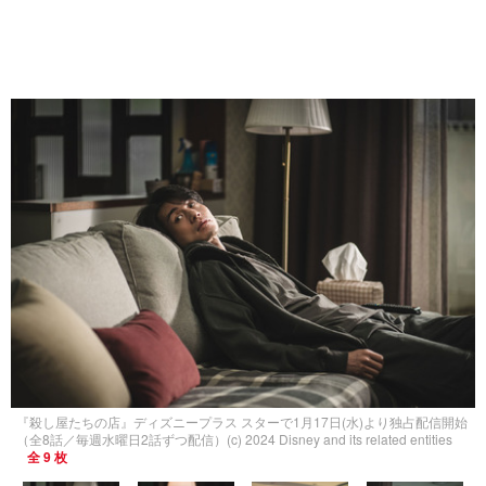
『殺し屋たちの店』ディズニープラス スターで1月17日(水)より独占配信開始
（全8話／毎週水曜日2話ずつ配信）(c) 2024 Disney and its related entities
全 9 枚