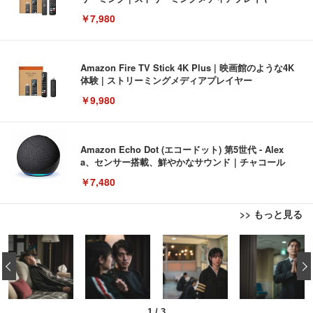
￥7,980
Amazon Fire TV Stick 4K Plus | 映画館のような4K
体験 | ストリーミングメディアプレイヤー
￥9,980
Amazon Echo Dot (エコードット) 第5世代 - Alex
a、センサー搭載、鮮やかなサウンド｜チャコール
￥7,480
>> もっと見る
[EdoErgo] オフィスチェア 椅子 テレワーク 疲れな
EIZO ビジネス向けプレミアムモニター | FlexScan
Amazonベーシック ペットシーツ 薄型 レギュラー 1
い 跳ね上げ式アームレスト コンパクト 約105度ロッ
EV3240X-WT | 31.5型4K UHD・USB Type-C・ホワ
‹
回使い捨て 無香料 ホワイト 300枚
キング pc 事務椅子 360度回転 座面昇降 強化ナイロ
イト
ン樹脂ベース 通気性メッシュ 在宅ワーク H-WY01
￥3,373
￥5,699
￥105,595
(黒網+黒枠+黒足)
1
/
3