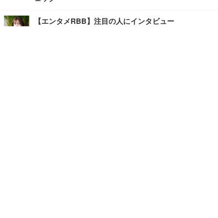
【エンタメRBB】注目の人にインタビュー
【坂道グループニュース】ーエンタメRBBー
今観るべきオススメ「韓国ドラマ」
快適デスクのヒントが満載！こだわりデスクツアー
【進化するオフィス】
記事
ホーム
›
エンタメ
›
映画・ドラマ
›
TOP