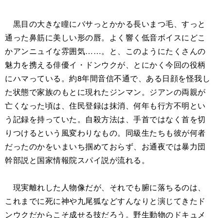
黒目の大きな瞳にバサっとかかる長いまつ毛、すっと
通った鼻筋に美しい形の唇。よく響く低音ボイスにどこ
かアンニュイな雰囲気……。と、このようにたくさんの
魅力を携える俳優イ・ドンウクが、とにかく今回の役柄
にハマっている。約8年間音信不通で、ある日顔を怪我し
た状態で家族のもとに現れたジンマン。ジアンの両親が
亡くなった頃は、住民登録は抹消、何年も行方不明とい
う記録を持っていた。自殺方法は、手首ではなく首を切
りつけるという風変わりなもの。同級生たちも彼が何者
だったのかをいまいち掴めておらず、お通夜では暴力団
幹部説と国家情報院スパイ説が流れる。
現実離れした人物像だが、それでも腑に落ちるのは、
これまでに死に神や九尾狐などすんなりと演じてきたド
ンウクだからこそ成せる技だろう。野生動物のドキュメ