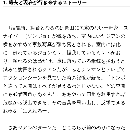
1. 過去と現在が行き来するストーリー
1話冒頭、舞台となるのは周囲に民家のない一軒家。ス
ナイパー（ソンジョ）が銃を放ち、室内にいたジアンの
横をかすめて家族写真が撃ち落とされる。室内には他
に、倒れているジョンミン、怪我しているミンヘがお
り、頼れるのは己だけ。床に落ちている拳銃を拾おうと
試みて妨害されるジアンだが、ふとジンマンとテレビで
アクションシーンを見ていた時の記憶が蘇る。「トンボ
と違って人間はすべてが見えるわけじゃない。どの空間
にも必ず四角があるんだ。ああやって四角を利用すれば
危機から脱出できる」その言葉を思い出し、反撃できる
武器を手に入れるー。
さあジアンのターンだ、とこちらが前のめりになった