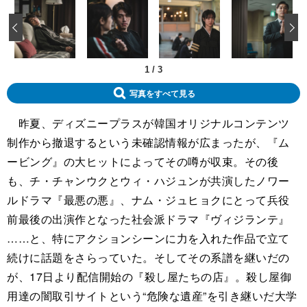
‹
1
/
3
写真をすべて見る
昨夏、ディズニープラスが韓国オリジナルコンテンツ
制作から撤退するという未確認情報が広まったが、『ム
ービング』の大ヒットによってその噂が収束。その後
も、チ・チャンウクとウィ・ハジュンが共演したノワー
ルドラマ『最悪の悪』、ナム・ジュヒョクにとって兵役
前最後の出演作となった社会派ドラマ『ヴィジランテ』
……と、特にアクションシーンに力を入れた作品で立て
続けに話題をさらっていた。そしてその系譜を継いだの
が、17日より配信開始の『殺し屋たちの店』。殺し屋御
用達の闇取引サイトという“危険な遺産”を引き継いだ大学