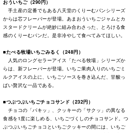
おういちご（290円）
手土産の定番でもある八天堂のくりーむパンシリーズ
からは芯フレーバーが登場。あまおういちごジャムとカ
スタードクリームが絶妙に組み合わさった、とろける食
感のくりーむパンだ。是非冷やして食べてみてほしい。
■たべる牧場いちごみるく（248円）
人気のロングセラーアイス「たべる牧場」シリーズか
らは、新フレーバーが登場。いちご果肉入りのいちごミ
ルクアイスの上に、いちごソースを巻き込んだ、甘酸っ
ぱい贅沢な一品である。
■つぶつぶいちごチョコサンド（232円）
チョコの「パキッ」、クッキーの「サクッ」の異なる
食感を1度に楽しめる、いちごづくしのチョコサンド。つ
ぶつぶいちごチョコといちごクッキーの間には、いちご