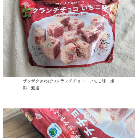
ザクザクきわだつクランチチョコ いちご味 撮
影：渡邉