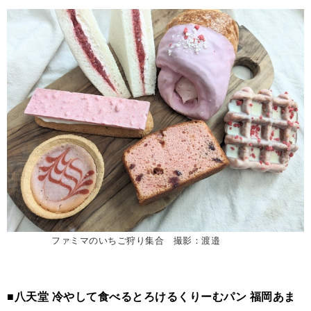
ファミマのいちご狩り集合 撮影：渡邉
■八天堂 冷やして食べるとろけるくりーむパン 福岡あま