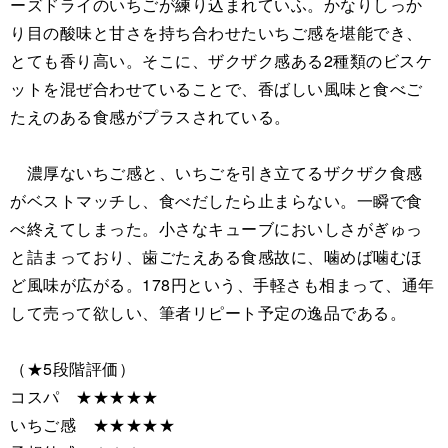
ーズドライのいちごが練り込まれていふ。かなりしっか
り目の酸味と甘さを持ち合わせたいちご感を堪能でき、
とても香り高い。そこに、ザクザク感ある2種類のビスケ
ットを混ぜ合わせていることで、香ばしい風味と食べご
たえのある食感がプラスされている。
濃厚ないちご感と、いちごを引き立てるザクザク食感
がベストマッチし、食べだしたら止まらない。一瞬で食
べ終えてしまった。小さなキューブにおいしさがぎゅっ
と詰まっており、歯ごたえある食感故に、噛めば噛むほ
ど風味が広がる。178円という、手軽さも相まって、通年
して売って欲しい、筆者リピート予定の逸品である。
（★5段階評価）
コスパ ★★★★★
いちご感 ★★★★★