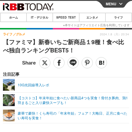
MENU
CLOSE
ホーム
IT・デジタル
SPEED TEST
エンタメ
ライフ
ホーム
IT・デジタル
ライフ
グルメ
2024.1.8（月）20:34
【ファミマ】新春いちご新商品１9種！食べ比
IT・デジタルTOP
スマートフォン
SPEED TEST
べ独自ランキングBEST5！
ネタ
ガジェット・ツール
エンタメ
ショッピング
その他
エンタメTOP
映画・ドラマ
ライフ
注目記事
韓流・K-POP
韓国・芸能
ライフTOP
グルメ
リリース一覧
10G光回線導入レポ
音楽
スポーツ
ペット
ショッピング
プッシュ通知の停止方法
【コストコ】年末年始に食べたい新商品4つを実食！骨付き豚肉、鶏1
羽まるごと入り豪快スープも！
グラビア
ブログ
その他
豪華で豪快！くら寿司の「年末年始」フェア！大晦日、正月に食べた
ショッピング
その他
い寿司を実食！