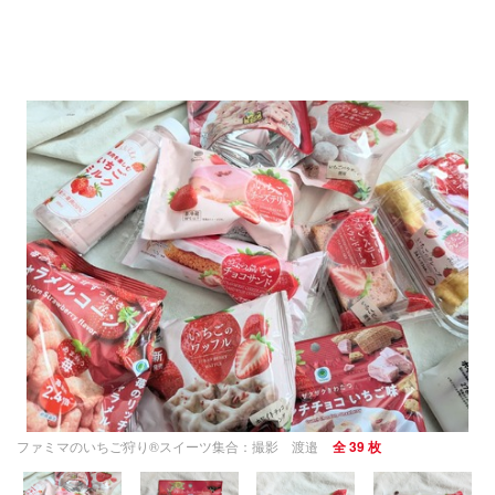
ファミマのいちご狩り®スイーツ集合：撮影 渡邉
全 39 枚