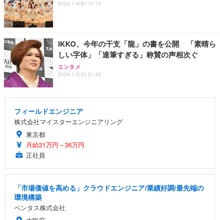
2024.1.4(木) 10:15
IKKO、今年の干支「龍」の書を公開 「素晴ら
しい字体」「達筆すぎる」称賛の声相次ぐ
エンタメ
2024.1.3(水) 21:32
フィールドエンジニア
株式会社マイスターエンジニアリング
東京都
月給21万円～36万円
正社員
「市場価値を高める」クラウドエンジニア/業績好調/最先端の
環境構築
ベンタス株式会社