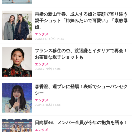
能 人間工学 椅子 腰サポート 90度跳ね上げ式アーム
ort/VGA スピーカー内蔵 高さ調整 スイベル VESA対
超厚型 お徳用 ワイド 100枚入 (x 1) (ケース販売)
レスト 3Dヘッドレスト ハンガー付き 高反発クッシ
応 ComfortView ビジネス向け
￥7,680
￥15,800
￥3,670
ョン PCチェア 通気性メッシュ ゲーミング/勉強/事
再婚の新山千春、成人する娘と笑顔で寄り添う
務用 おしゃれ パソコンチェア (ホワイト)
親子ショット「姉妹みたいで可愛い」「素敵母
ANDWINT オフィスチェア デスクチェア 肘なし メ
【MiniLED/24.5inch/280Hz/FHD】GRAPHT THE S
娘」
アイリスオーヤマ ペットシーツ 超厚型 お徳用 レギ
ッシュ 通気性 ランバーサポート付き 腰サポート ガ
HOOTER Gaming Monitor 24” Essential ゲーミン
ュラー 200枚入【Amazon.co.jp限定】
エンタメ
ス圧無段階昇降 360度回転 キャスター付き コンパク
グモニター QD 24.5インチ 1ms FHD 量子ドット 残
2023.11.15(水) 14:12
ト 幅52×奥行58.5×高さ84～96cm テレワーク 在宅
像低減 (3年保証 | 輝点保証 | 日本メーカー)
￥3,731
￥4,139
￥34,980
勤務 ブラック
フランス移住の杏、渡辺謙とイタリアで再会！
お茶目な親子ショットも
エンタメ
2023.7.7(金) 17:06
森香澄、週プレに登場！表紙でショーパンセク
シー
エンタメ
2024.1.4(木) 11:56
日向坂46、メンバー全員が今年の抱負を語る！
エンタメ