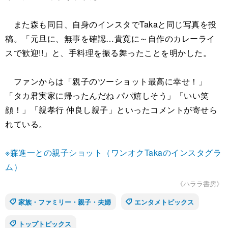
また森も同日、自身のインスタでTakaと同じ写真を投
稿。「元旦に、無事を確認…貴寛に～自作のカレーライ
スで歓迎!!」と、手料理を振る舞ったことを明かした。
ファンからは「親子のツーショット最高に幸せ！」
「タカ君実家に帰ったんだね パパ嬉しそう」「いい笑
顔！」「親孝行 仲良し親子」といったコメントが寄せら
れている。
※森進一との親子ショット（ワンオクTakaのインスタグラ
ム）
《ハララ書房》
家族・ファミリー・親子・夫婦
エンタメトピックス
トップトピックス