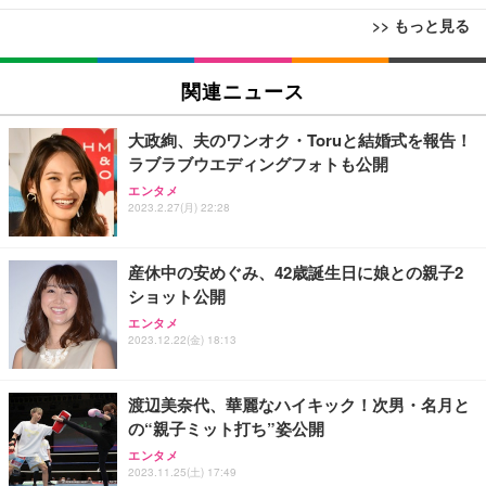
>> もっと見る
[EdoErgo] オフィスチェア 椅子 テレワーク 疲れな
EIZO ビジネス向けプレミアムモニター | FlexScan
Amazonベーシック ペットシーツ 薄型 レギュラー 1
い 跳ね上げ式アームレスト コンパクト 約105度ロッ
EV3240X-WT | 31.5型4K UHD・USB Type-C・ホワ
関連ニュース
回使い捨て 無香料 ホワイト 300枚
キング pc 事務椅子 360度回転 座面昇降 強化ナイロ
イト
ン樹脂ベース 通気性メッシュ 在宅ワーク H-WY01
￥3,373
￥5,699
￥105,595
大政絢、夫のワンオク・Toruと結婚式を報告！
(黒網+黒枠+黒足)
ラブラブウエディングフォトも公開
エンタメ
EIZO ビジネス向けプレミアムモニター | FlexScan
SIHOO B100 オフィスチェア／デスクチェア メッシ
Amazonベーシック ペットシーツ 厚型 ワイド 42枚
2023.2.27(月) 22:28
EV2740X-WT | 27.0型4K UHD・USB Type-C・ホワ
ュチェア 人間工学 疲れない ブラック
x2袋(84枚) ホワイト(吸収面:ライトブルー)
イト
￥27,999
￥3,234
￥109,572
産休中の安めぐみ、42歳誕生日に娘との親子2
ショット公開
Sezlife オフィスチェア デスクチェア 疲れない テレ
エンタメ
【純正品】27"ゲーミングモニター DualSense 充電
ネオ・ルーライフ ネオ・オムツ L 中型犬用 26枚入
ワーク チェア 強化バックレスト 30度ロッキング機
2023.12.22(金) 18:13
フック付き（CFI-ZDM1J）
り 単品
能 人間工学 椅子 腰サポート 90度跳ね上げ式アーム
レスト 3Dヘッドレスト ハンガー付き 高反発クッシ
￥49,979
￥1,800
￥7,680
ョン PCチェア 通気性メッシュ ゲーミング/勉強/事
渡辺美奈代、華麗なハイキック！次男・名月と
務用 おしゃれ パソコンチェア (ブラック)
の“親子ミット打ち”姿公開
Sezlife オフィスチェア デスクチェア 疲れない テレ
【整備済み品】Dell E2724HS 27インチ 液晶モニタ
Smart Basic(スマートベーシック) 【Amazon.co.jp
エンタメ
ワーク チェア 強化バックレスト 30度ロッキング機
ー フルHD（1920×1080）VA 非光沢 HDMI/DisplayP
限定】 Smart Basic アイリスオーヤマ ペットシーツ
2023.11.25(土) 17:49