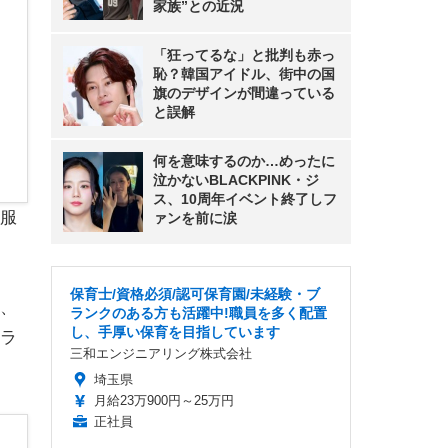
家族”との近況
「狂ってるな」と批判も赤っ
恥？韓国アイドル、街中の国
旗のデザインが間違っている
と誤解
何を意味するのか…めったに
泣かないBLACKPINK・ジ
ス、10周年イベント終了しフ
服
ァンを前に涙
保育士/資格必須/認可保育園/未経験・ブ
、
ランクのある方も活躍中!職員を多く配置
し、手厚い保育を目指しています
ラ
三和エンジニアリング株式会社
埼玉県
月給23万900円～25万円
正社員