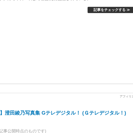
記事をチェックする ≫
】澄田綾乃写真集 Gテレデジタル！ (Ｇテレデジタル！)
記事公開時点のものです)