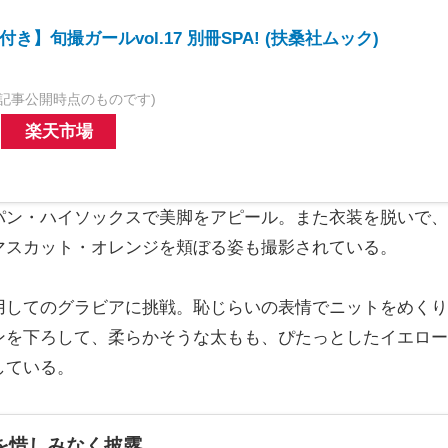
き】旬撮ガールvol.17 別冊SPA! (扶桑社ムック)
記事公開時点のものです)
楽天市場
ン・ハイソックスで美脚をアピール。また衣装を脱いで、
マスカット・オレンジを頬ぼる姿も撮影されている。
してのグラビアに挑戦。恥じらいの表情でニットをめくり
ンを下ろして、柔らかそうな太もも、ぴたっとしたイエロー
している。
を惜しみなく披露