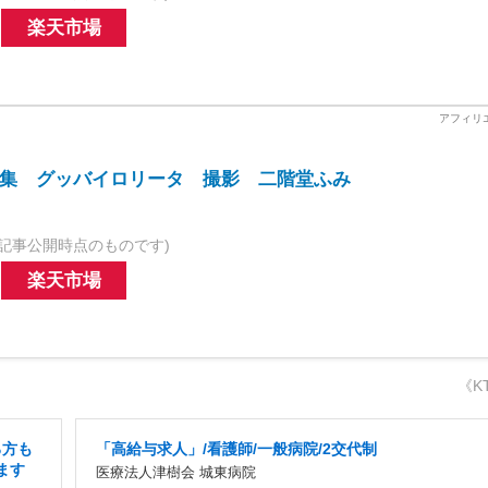
楽天市場
集 グッバイロリータ 撮影 二階堂ふみ
記事公開時点のものです)
楽天市場
《K
る方も
「高給与求人」/看護師/一般病院/2交代制
ます
医療法人津樹会 城東病院