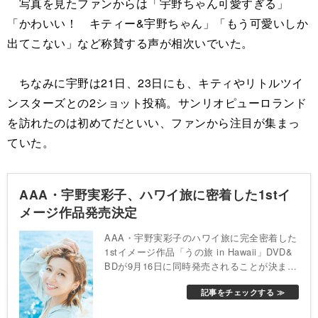
写真を見たファンからは「宇野ちゃん可愛すぎる」
「かわいい！ キティー&宇野ちゃん」「もう可愛いしか
出てこない」など称賛する声が相次いでいた。
ちなみに宇野は21日、23日にも、キティやリトルツイ
ンスターズとの2ショット投稿。サンリオピューロランド
を訪れたのは初めてだといい、ファンから注目が集まっ
ていた。
AAA・宇野実彩子、ハワイ旅に密着した1stイ
メージ作品発売決定
AAA・宇野実彩子のハワイ旅に完全密着した
1stイメージ作品「うの旅 in Hawaii」DVD&
BDが9月16日に同時発売されることが決まっ
た。同作では、ハワイの地を自由に旅する宇
記事をチェックする ≫
野に密着。洗浄でのリラックスした表情や、
スーパーで買物を楽しむ姿など、宇野の素顔