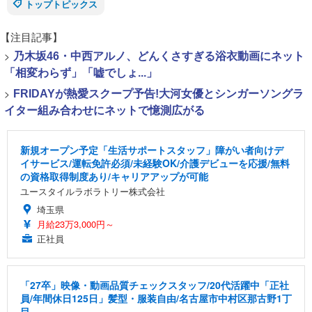
トップトピックス
【注目記事】
>
乃木坂46・中西アルノ、どんくさすぎる浴衣動画にネット
「相変わらず」「嘘でしょ...」
>
FRIDAYが熱愛スクープ予告!大河女優とシンガーソングラ
イター組み合わせにネットで憶測広がる
新規オープン予定「生活サポートスタッフ」障がい者向けデ
イサービス/運転免許必須/未経験OK/介護デビューを応援/無料
の資格取得制度あり/キャリアアップが可能
ユースタイルラボラトリー株式会社
埼玉県
月給23万3,000円～
正社員
「27卒」映像・動画品質チェックスタッフ/20代活躍中「正社
員/年間休日125日」髪型・服装自由/名古屋市中村区那古野1丁
目