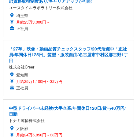
の資格取得制度あり/キャリアアップが可能
ユースタイルラボラトリー株式会社
埼玉県
Sezlife オフィスチェア デスクチェア 疲れない テレ
【純正品】27"ゲーミングモニター DualSense 充電
ネオ・ルーライフ ネオ・オムツ L 中型犬用 26枚入
ワーク チェア 強化バックレスト 30度ロッキング機
月給23万3,000円～
フック付き（CFI-ZDM1J）
り 単品
能 人間工学 椅子 腰サポート 90度跳ね上げ式アーム
正社員
レスト 3Dヘッドレスト ハンガー付き 高反発クッシ
￥49,979
￥1,800
￥7,680
ョン PCチェア 通気性メッシュ ゲーミング/勉強/事
務用 おしゃれ パソコンチェア (ブラック)
「27卒」映像・動画品質チェックスタッフ/20代活躍中「正社
Sezlife オフィスチェア デスクチェア 疲れない テレ
【整備済み品】Dell E2724HS 27インチ 液晶モニタ
Smart Basic(スマートベーシック) 【Amazon.co.jp
員/年間休日125日」髪型・服装自由/名古屋市中村区那古野1丁
ワーク チェア 強化バックレスト 30度ロッキング機
ー フルHD（1920×1080）VA 非光沢 HDMI/DisplayP
限定】 Smart Basic アイリスオーヤマ ペットシーツ
目
能 人間工学 椅子 腰サポート 90度跳ね上げ式アーム
ort/VGA スピーカー内蔵 高さ調整 スイベル VESA対
超厚型 お徳用 ワイド 100枚入 (x 1) (ケース販売)
株式会社Creer
レスト 3Dヘッドレスト ハンガー付き 高反発クッシ
応 ComfortView ビジネス向け
￥7,680
￥15,800
￥3,670
ョン PCチェア 通気性メッシュ ゲーミング/勉強/事
愛知県
務用 おしゃれ パソコンチェア (ホワイト)
月給25万1,100円～32万円
ANDWINT オフィスチェア デスクチェア 肘なし メ
【MiniLED/24.5inch/280Hz/FHD】GRAPHT THE S
正社員
アイリスオーヤマ ペットシーツ 超厚型 お徳用 レギ
ッシュ 通気性 ランバーサポート付き 腰サポート ガ
HOOTER Gaming Monitor 24” Essential ゲーミン
ュラー 200枚入【Amazon.co.jp限定】
ス圧無段階昇降 360度回転 キャスター付き コンパク
グモニター QD 24.5インチ 1ms FHD 量子ドット 残
ト 幅52×奥行58.5×高さ84～96cm テレワーク 在宅
像低減 (3年保証 | 輝点保証 | 日本メーカー)
￥3,731
￥4,139
￥34,980
中型ドライバー/未経験/大手企業/年間休日120日/賞与40万円/
勤務 ブラック
日勤
トナミ運輸株式会社
大阪府
月給24万5,850円～38万円