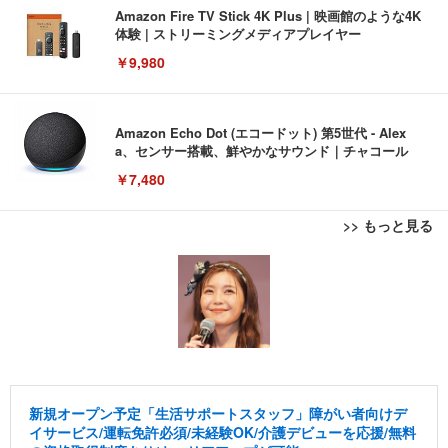
Amazon Fire TV Stick 4K Plus | 映画館のような4K
体験 | ストリーミングメディアプレイヤー
￥9,980
Amazon Echo Dot (エコードット) 第5世代 - Alex
a、センサー搭載、鮮やかなサウンド｜チャコール
￥7,480
>> もっと見る
[EdoErgo] オフィスチェア 椅子 テレワーク 疲れな
EIZO ビジネス向けプレミアムモニター | FlexScan
Amazonベーシック ペットシーツ 薄型 レギュラー 1
い 跳ね上げ式アームレスト コンパクト 約105度ロッ
EV3240X-WT | 31.5型4K UHD・USB Type-C・ホワ
回使い捨て 無香料 ホワイト 300枚
キング pc 事務椅子 360度回転 座面昇降 強化ナイロ
イト
ン樹脂ベース 通気性メッシュ 在宅ワーク H-WY01
￥3,373
￥5,699
￥105,595
(黒網+黒枠+黒足)
EIZO ビジネス向けプレミアムモニター | FlexScan
SIHOO B100 オフィスチェア／デスクチェア メッシ
Amazonベーシック ペットシーツ 厚型 ワイド 42枚
EV2740X-WT | 27.0型4K UHD・USB Type-C・ホワ
ュチェア 人間工学 疲れない ブラック
x2袋(84枚) ホワイト(吸収面:ライトブルー)
新規オープン予定「生活サポートスタッフ」障がい者向けデ
イト
イサービス/運転免許必須/未経験OK/介護デビューを応援/無料
￥27,999
￥3,234
￥109,572