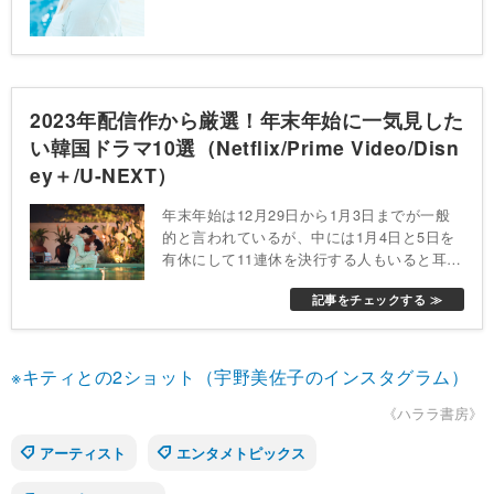
が楽しめる作品に仕上がっているという。D
VDは全国のローソン店頭端末「Loppi」にて
予約受付中、Blu-rayは一般セルビデオ販売店
にて発売される。
2023年配信作から厳選！年末年始に一気見した
い韓国ドラマ10選（Netflix/Prime Video/Disn
ey＋/U-NEXT）
年末年始は12月29日から1月3日までが一般
的と言われているが、中には1月4日と5日を
有休にして11連休を決行する人もいると耳に
する。旅に出るのならともかく、家で過ごす
記事をチェックする ≫
時間を持て余してしまう人もいるのではない
だろうか。そこで今回は、年末年始におすす
めの韓国ドラマをまとめてみた。
※キティとの2ショット（宇野美佐子のインスタグラム）
《ハララ書房》
アーティスト
エンタメトピックス