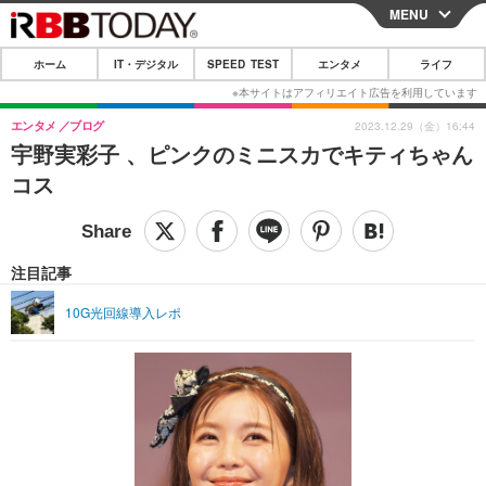
MENU
CLOSE
ホーム
IT・デジタル
SPEED TEST
エンタメ
ライフ
ホーム
IT・デジタル
エンタメ
ブログ
2023.12.29（金）16:44
宇野実彩子 、ピンクのミニスカでキティちゃん
IT・デジタルTOP
スマートフォン
SPEED TEST
コス
ネタ
ガジェット・ツール
エンタメ
ショッピング
その他
エンタメTOP
映画・ドラマ
ライフ
注目記事
韓流・K-POP
韓国・芸能
ライフTOP
グルメ
リリース一覧
10G光回線導入レポ
音楽
スポーツ
ペット
ショッピング
プッシュ通知の停止方法
グラビア
ブログ
その他
ショッピング
その他