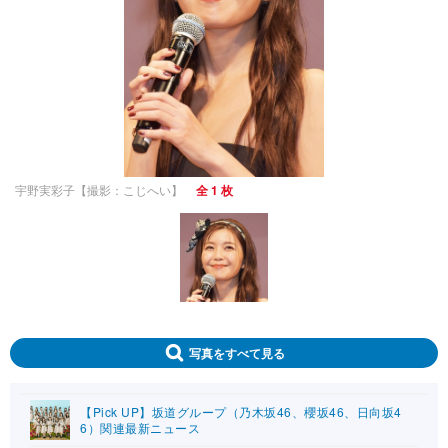
宇野実彩子【撮影：こじへい】
全 1 枚
写真をすべて見る
【Pick UP】坂道グループ（乃木坂46、櫻坂46、日向坂4
6）関連最新ニュース