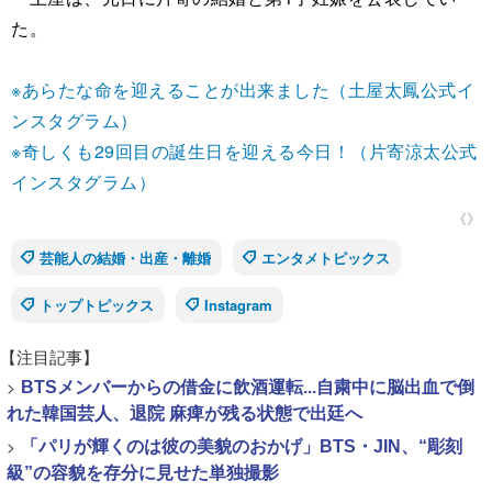
た。
※あらたな命を迎えることが出来ました（土屋太鳳公式イ
ンスタグラム）
※奇しくも29回目の誕生日を迎える今日！（片寄涼太公式
インスタグラム）
《》
芸能人の結婚・出産・離婚
エンタメトピックス
トップトピックス
Instagram
【注目記事】
>
BTSメンバーからの借金に飲酒運転...自粛中に脳出血で倒
れた韓国芸人、退院 麻痺が残る状態で出廷へ
>
「パリが輝くのは彼の美貌のおかげ」BTS・JIN、“彫刻
級”の容貌を存分に見せた単独撮影