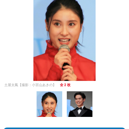
土屋太鳳【撮影：小宮山あきの】
全 2 枚