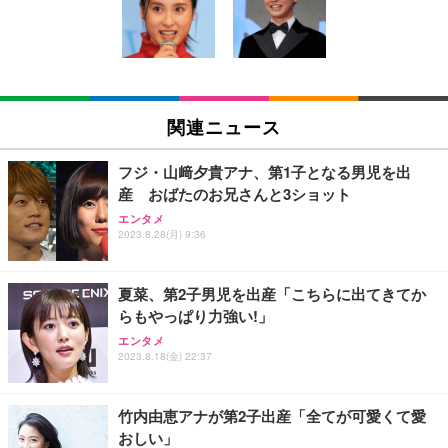
回使い捨て 無香料 ホワイト 300枚
キング pc 事務椅子 360度回転 座面昇降 強化ナイロ
イト
ン樹脂ベース 通気性メッシュ 在宅ワーク H-WY01
￥3,373
￥5,699
￥105,595
(黒網+黒枠+黒足)
EIZO ビジネス向けプレミアムモニター | FlexScan
SIHOO B100 オフィスチェア／デスクチェア メッシ
Amazonベーシック ペットシーツ 厚型 ワイド 42枚
EV2740X-WT | 27.0型4K UHD・USB Type-C・ホワ
ュチェア 人間工学 疲れない ブラック
x2袋(84枚) ホワイト(吸収面:ライトブルー)
関連ニュース
イト
￥27,999
￥3,234
￥109,572
フジ・山﨑夕貴アナ、第1子となる男児を出
産 おばたのお兄さんと3ショット
Sezlife オフィスチェア デスクチェア 疲れない テレ
【純正品】27"ゲーミングモニター DualSense 充電
ネオ・ルーライフ ネオ・オムツ L 中型犬用 26枚入
エンタメ
ワーク チェア 強化バックレスト 30度ロッキング機
フック付き（CFI-ZDM1J）
り 単品
2023.8.28(月) 9:36
能 人間工学 椅子 腰サポート 90度跳ね上げ式アーム
レスト 3Dヘッドレスト ハンガー付き 高反発クッシ
￥49,979
￥1,800
￥7,680
ョン PCチェア 通気性メッシュ ゲーミング/勉強/事
夏菜、第2子男児を出産「こちらに出てきてか
務用 おしゃれ パソコンチェア (ブラック)
らもやっぱり力強い!」
Sezlife オフィスチェア デスクチェア 疲れない テレ
【整備済み品】Dell E2724HS 27インチ 液晶モニタ
Smart Basic(スマートベーシック) 【Amazon.co.jp
エンタメ
ワーク チェア 強化バックレスト 30度ロッキング機
ー フルHD（1920×1080）VA 非光沢 HDMI/DisplayP
限定】 Smart Basic アイリスオーヤマ ペットシーツ
2023.8.18(金) 22:37
能 人間工学 椅子 腰サポート 90度跳ね上げ式アーム
ort/VGA スピーカー内蔵 高さ調整 スイベル VESA対
超厚型 お徳用 ワイド 100枚入 (x 1) (ケース販売)
レスト 3Dヘッドレスト ハンガー付き 高反発クッシ
応 ComfortView ビジネス向け
￥7,680
￥15,800
￥3,670
ョン PCチェア 通気性メッシュ ゲーミング/勉強/事
竹内由恵アナが第2子出産「全てが可愛くて愛
務用 おしゃれ パソコンチェア (ホワイト)
おしい」
ANDWINT オフィスチェア デスクチェア 肘なし メ
【MiniLED/24.5inch/280Hz/FHD】GRAPHT THE S