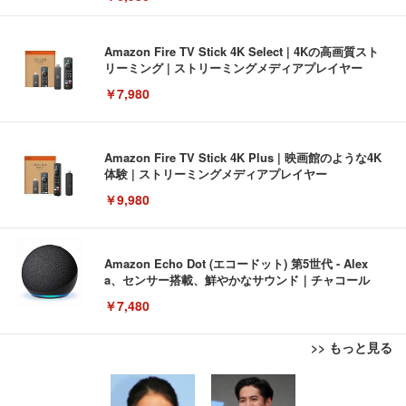
Amazon Fire TV Stick 4K Select | 4Kの高画質スト
リーミング | ストリーミングメディアプレイヤー
￥7,980
Amazon Fire TV Stick 4K Plus | 映画館のような4K
体験 | ストリーミングメディアプレイヤー
￥9,980
Amazon Echo Dot (エコードット) 第5世代 - Alex
a、センサー搭載、鮮やかなサウンド｜チャコール
￥7,480
>> もっと見る
[EdoErgo] オフィスチェア 椅子 テレワーク 疲れな
EIZO ビジネス向けプレミアムモニター | FlexScan
Amazonベーシック ペットシーツ 薄型 レギュラー 1
い 跳ね上げ式アームレスト コンパクト 約105度ロッ
EV3240X-WT | 31.5型4K UHD・USB Type-C・ホワ