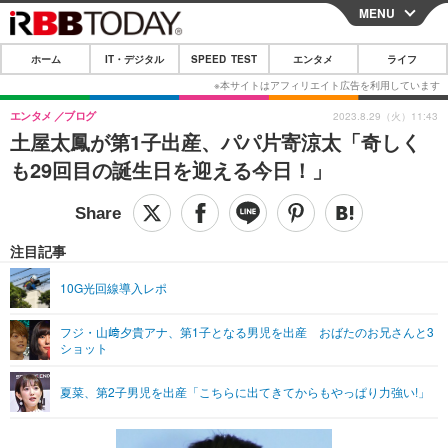
MENU
CLOSE
ホーム
IT・デジタル
SPEED TEST
エンタメ
ライフ
ホーム
IT・デジタル
エンタメ
ブログ
2023.8.29（火）11:43
土屋太鳳が第1子出産、パパ片寄涼太「奇しく
IT・デジタルTOP
スマートフォン
SPEED TEST
も29回目の誕生日を迎える今日！」
ネタ
ガジェット・ツール
エンタメ
ショッピング
その他
エンタメTOP
映画・ドラマ
ライフ
注目記事
韓流・K-POP
韓国・芸能
ライフTOP
グルメ
リリース一覧
10G光回線導入レポ
音楽
スポーツ
ペット
ショッピング
プッシュ通知の停止方法
フジ・山﨑夕貴アナ、第1子となる男児を出産 おばたのお兄さんと3
ショット
グラビア
ブログ
その他
ショッピング
その他
夏菜、第2子男児を出産「こちらに出てきてからもやっぱり力強い!」