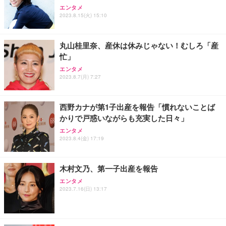
アイリスオーヤマ ペットシーツ 超厚型 お徳用 レギ
ッシュ 通気性 ランバーサポート付き 腰サポート ガ
HOOTER Gaming Monitor 24” Essential ゲーミン
エンタメ
ュラー 200枚入【Amazon.co.jp限定】
ス圧無段階昇降 360度回転 キャスター付き コンパク
グモニター QD 24.5インチ 1ms FHD 量子ドット 残
2023.8.15(火) 15:10
ト 幅52×奥行58.5×高さ84～96cm テレワーク 在宅
像低減 (3年保証 | 輝点保証 | 日本メーカー)
￥3,731
￥4,139
￥34,980
勤務 ブラック
丸山桂里奈、産休は休みじゃない！むしろ「産
忙」
エンタメ
2023.8.7(月) 7:27
西野カナが第1子出産を報告「慣れないことば
かりで戸惑いながらも充実した日々」
エンタメ
2023.8.4(金) 17:19
木村文乃、第一子出産を報告
エンタメ
2023.7.16(日) 13:17