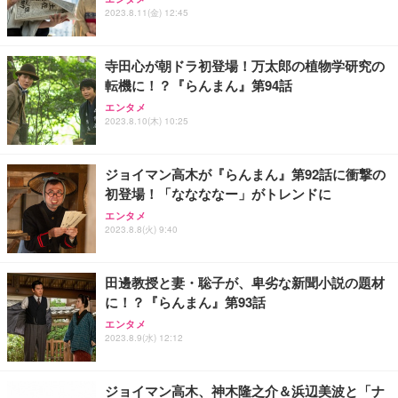
ワーク チェア 強化バックレスト 30度ロッキング機
2023.8.11(金) 12:45
フック付き（CFI-ZDM1J）
り 単品
能 人間工学 椅子 腰サポート 90度跳ね上げ式アーム
レスト 3Dヘッドレスト ハンガー付き 高反発クッシ
￥49,979
￥1,800
￥7,680
ョン PCチェア 通気性メッシュ ゲーミング/勉強/事
寺田心が朝ドラ初登場！万太郎の植物学研究の
務用 おしゃれ パソコンチェア (ブラック)
転機に！？『らんまん』第94話
Sezlife オフィスチェア デスクチェア 疲れない テレ
【整備済み品】Dell E2724HS 27インチ 液晶モニタ
Smart Basic(スマートベーシック) 【Amazon.co.jp
エンタメ
ワーク チェア 強化バックレスト 30度ロッキング機
ー フルHD（1920×1080）VA 非光沢 HDMI/DisplayP
限定】 Smart Basic アイリスオーヤマ ペットシーツ
2023.8.10(木) 10:25
能 人間工学 椅子 腰サポート 90度跳ね上げ式アーム
ort/VGA スピーカー内蔵 高さ調整 スイベル VESA対
超厚型 お徳用 ワイド 100枚入 (x 1) (ケース販売)
レスト 3Dヘッドレスト ハンガー付き 高反発クッシ
応 ComfortView ビジネス向け
￥7,680
￥15,800
￥3,670
ョン PCチェア 通気性メッシュ ゲーミング/勉強/事
ジョイマン高木が『らんまん』第92話に衝撃の
務用 おしゃれ パソコンチェア (ホワイト)
初登場！「ななななー」がトレンドに
ANDWINT オフィスチェア デスクチェア 肘なし メ
【MiniLED/24.5inch/280Hz/FHD】GRAPHT THE S
アイリスオーヤマ ペットシーツ 超厚型 お徳用 レギ
ッシュ 通気性 ランバーサポート付き 腰サポート ガ
HOOTER Gaming Monitor 24” Essential ゲーミン
エンタメ
ュラー 200枚入【Amazon.co.jp限定】
ス圧無段階昇降 360度回転 キャスター付き コンパク
グモニター QD 24.5インチ 1ms FHD 量子ドット 残
2023.8.8(火) 9:40
ト 幅52×奥行58.5×高さ84～96cm テレワーク 在宅
像低減 (3年保証 | 輝点保証 | 日本メーカー)
￥3,731
￥4,139
￥34,980
勤務 ブラック
田邊教授と妻・聡子が、卑劣な新聞小説の題材
に！？『らんまん』第93話
エンタメ
2023.8.9(水) 12:12
ジョイマン高木、神木隆之介＆浜辺美波と「ナ