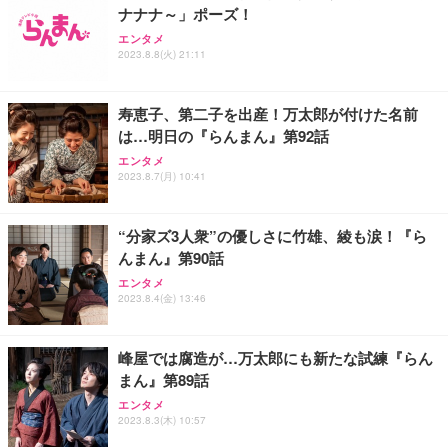
ナナナ～」ポーズ！
エンタメ
2023.8.8(火) 21:11
寿恵子、第二子を出産！万太郎が付けた名前
は…明日の『らんまん』第92話
エンタメ
2023.8.7(月) 10:41
“分家ズ3人衆”の優しさに竹雄、綾も涙！『ら
んまん』第90話
エンタメ
2023.8.4(金) 13:46
峰屋では腐造が…万太郎にも新たな試練『らん
まん』第89話
エンタメ
2023.8.3(木) 10:57