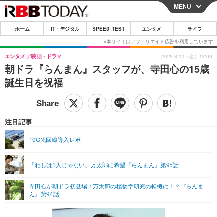
MENU
CLOSE
ホーム
IT・デジタル
SPEED TEST
エンタメ
ライフ
ホーム
IT・デジタル
エンタメ
映画・ドラマ
2023.8.11（金）13:00
朝ドラ『らんまん』スタッフが、寺田心の15歳
IT・デジタルTOP
スマートフォン
SPEED TEST
誕生日を祝福
ネタ
ガジェット・ツール
エンタメ
ショッピング
その他
エンタメTOP
映画・ドラマ
ライフ
注目記事
韓流・K-POP
韓国・芸能
ライフTOP
グルメ
リリース一覧
10G光回線導入レポ
音楽
スポーツ
ペット
ショッピング
プッシュ通知の停止方法
「わしは1人じゃない」万太郎に希望『らんまん』第95話
グラビア
ブログ
その他
寺田心が朝ドラ初登場！万太郎の植物学研究の転機に！？『らんま
ショッピング
その他
ん』第94話