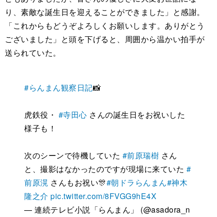
り、素敵な誕生日を迎えることができました」と感謝。
「これからもどうぞよろしくお願いします。ありがとう
ございました」と頭を下げると、周囲から温かい拍手が
送られていた。
#らんまん観察日記
📸
虎鉄役・
#寺田心
さんの誕生日をお祝いした
様子も！
次のシーンで待機していた
#前原瑞樹
さん
と、撮影はなかったのですが現場に来ていた
#
前原滉
さんもお祝い🎊
#朝ドラらんまん
#神木
隆之介
pic.twitter.com/8FVGG9hE4X
— 連続テレビ小説「らんまん」 (@asadora_n