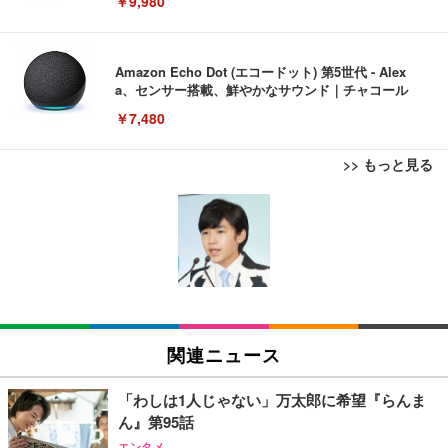
￥9,980
Amazon Echo Dot (エコードット) 第5世代 - Alex
a、センサー搭載、鮮やかなサウンド｜チャコール
￥7,480
>> もっと見る
[EdoErgo] オフィスチェア 椅子 テレワーク 疲れな
EIZO ビジネス向けプレミアムモニター | FlexScan
Amazonベーシック ペットシーツ 薄型 レギュラー 1
い 跳ね上げ式アームレスト コンパクト 約105度ロッ
EV3240X-WT | 31.5型4K UHD・USB Type-C・ホワ
回使い捨て 無香料 ホワイト 300枚
キング pc 事務椅子 360度回転 座面昇降 強化ナイロ
イト
ン樹脂ベース 通気性メッシュ 在宅ワーク H-WY01
￥3,373
￥5,699
￥105,595
(黒網+黒枠+黒足)
EIZO ビジネス向けプレミアムモニター | FlexScan
SIHOO B100 オフィスチェア／デスクチェア メッシ
Amazonベーシック ペットシーツ 厚型 ワイド 42枚
EV2740X-WT | 27.0型4K UHD・USB Type-C・ホワ
ュチェア 人間工学 疲れない ブラック
x2袋(84枚) ホワイト(吸収面:ライトブルー)
関連ニュース
イト
￥27,999
￥3,234
￥109,572
「わしは1人じゃない」万太郎に希望『らんま
ん』第95話
Sezlife オフィスチェア デスクチェア 疲れない テレ
【純正品】27"ゲーミングモニター DualSense 充電
ネオ・ルーライフ ネオ・オムツ L 中型犬用 26枚入
エンタメ