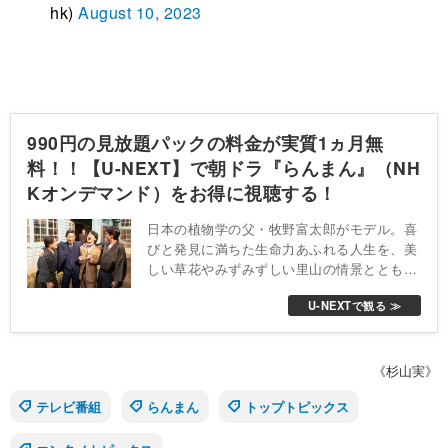
hk)
August 10, 2023
990円の見放題パックの料金が実質1ヵ月無
料！！【U-NEXT】で朝ドラ『らんまん』（NH
Kオンデマンド）をお得に視聴する！
日本の植物学の父・牧野富太郎がモデル。喜
びと発見に満ちた生命力あふれる人生を、美
しい草花やみずみずしい里山の情景とともに
描いていく。
U-NEXTで観る ≫
《杉山実》
テレビ番組
らんまん
トップトピックス