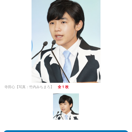
寺田心【写真：竹内みちまろ】
全 1 枚