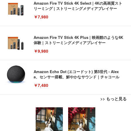
Amazon Fire TV Stick 4K Select | 4Kの高画質スト
リーミング | ストリーミングメディアプレイヤー
￥7,980
Amazon Fire TV Stick 4K Plus | 映画館のような4K
体験 | ストリーミングメディアプレイヤー
￥9,980
Amazon Echo Dot (エコードット) 第5世代 - Alex
a、センサー搭載、鮮やかなサウンド｜チャコール
￥7,480
>> もっと見る
[EdoErgo] オフィスチェア 椅子 テレワーク 疲れな
EIZO ビジネス向けプレミアムモニター | FlexScan
Amazonベーシック ペットシーツ 薄型 レギュラー 1
い 跳ね上げ式アームレスト コンパクト 約105度ロッ
EV3240X-WT | 31.5型4K UHD・USB Type-C・ホワ
回使い捨て 無香料 ホワイト 300枚
キング pc 事務椅子 360度回転 座面昇降 強化ナイロ
イト
ン樹脂ベース 通気性メッシュ 在宅ワーク H-WY01
￥3,373
￥5,699
￥105,595