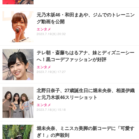
ト 幅52×奥行58.5×高さ84～96cm テレワーク 在宅
像低減 (3年保証 | 輝点保証 | 日本メーカー)
￥3,731
￥4,139
￥34,980
勤務 ブラック
元乃木坂46・和田まあや、ジムでのトレーニン
グ動画を公開
エンタメ
2023.7.19(水) 20:32
テレ朝・斎藤ちはるアナ、妹とディズニーシー
へ！黒コーデファッションが好評
エンタメ
2023.7.19(水) 17:27
北野日奈子、27歳誕生日に堀未央奈、相楽伊織
と元乃木坂46スリーショット
エンタメ
2023.7.18(火) 15:18
堀未央奈、ミニスカ美脚の新コーデに「可愛す
ぎ！」の声殺到