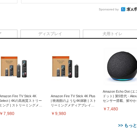
Sponsored by
ア
ディスプレイ
犬用トイレ
Amazon Echo Dot (
Amazon Fire TV Stick 4K
Amazon Fire TV Stick 4K Plus
ドット) 第5世代 - Ale
Select | 4Kの高画質ストリー
| 映画館のような4K体験 | スト
センサー搭載、鮮やか
ミング | ストリーミングメデ
リーミングメディアプレイヤ
サウンド｜チャコール
￥7,480
ィアプレイヤー
ー
￥7,980
￥9,980
>> もっ