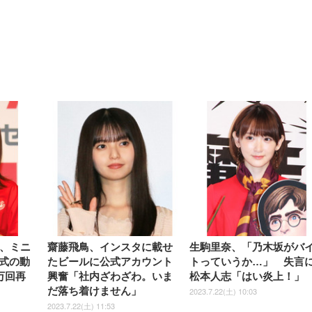
【整備済み品】Dell
【MiniLED/24.5inch/280Hz/
正品】27"ゲーミングモ
ANDWINT オフィスチ
アイリスオーヤマ ペ
Sezlife オフィスチェア デスク
ネオ・ルーライフ ネオ・オム
E2724HS 27インチ 液晶モ
Sezlife オフィスチェア デスク
Smart Basic(スマートベーシ
GRAPHT THE SHOOTER
ー DualSense 充電フッ
ア デスクチェア 肘なし
シーツ 超厚型 お徳用 
チェア 疲れない テレワーク
ツ L 中型犬用 26枚入り 単品
ニター フル
チェア 疲れない テレワーク
ック) 【Amazon.co.jp限定】
Gaming Monitor 24” Essential
き（CFI-ZDM1J）
ッシュ 通気性 ランバ
ュラー 200枚入
チェア 強化バックレスト 30
HD（1920×1080）VA 非光
チェア 強化バックレスト 30度
Smart Basic アイリスオーヤマ
ーミングモニター QD 24.5イ
ポート付き 腰サポート
【Amazon.co.jp限定】
￥1,800
￥15,800
￥34,980
9,979
度ロッキング機能 人間工学 椅
沢 HDMI/DisplayPort/VGA
ロッキング機能 人間工学 椅子
ペットシーツ 超厚型 お徳用
￥4,139
￥3,731
1ms FHD 量子ドット 残像低減
ス圧無段階昇降 360度
￥7,680
￥7,680
￥3,670
子 腰サポート 90度跳ね上げ
スピーカー内蔵 高さ調整 ス
腰サポート 90度跳ね上げ式ア
ワイド 100枚入 (x 1) (ケース
年保証 | 輝点保証 | 日本メーカ
転 キャスター付き コ
式アームレスト 3Dヘッドレス
イベル VESA対応
ームレスト 3Dヘッドレスト
販売)
クト 幅52×奥行58.5×
ト ハンガー付き 高反発クッシ
ComfortView ビジネス向け
ハンガー付き 高反発クッショ
84～96cm テレワーク
ョン PCチェア 通気性メッシ
ン PCチェア 通気性メッシュ
宅勤務 ブラック
ュ ゲーミング/勉強/事務用 お
ゲーミング/勉強/事務用 おし
しゃれ パソコンチェア (ブラ
ゃれ パソコンチェア (ホワイ
ック)
ト)
夏、ミニ
齋藤飛鳥、インスタに載せ
生駒里奈、「乃木坂がバ
式の動
たビールに公式アカウント
トっていうか…」 失言
万回再
興奮「社内ざわざわ。いま
松本人志「はい炎上！」
だ落ち着けません」
2023.7.22(土) 10:03
2023.7.22(土) 11:53