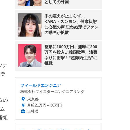
としての外国
手の震えが止まらず…
KARA・スンヨン、健康状態
に心配の声 思わぬ形でファン
の動画が拡散
整形に1000万円、趣味に200
万円を投入…韓国歌手、浪費
ぶりに衝撃！“超節約生活”に
挑戦
ソナ
に登
フィールドエンジニア
株式会社マイスターエンジニアリング
東京都
ムの
月給21万円～36万円
ム
正社員
番組