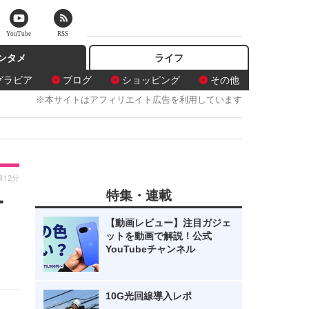
YouTube
RSS
ンタメ
ライフ
グラビア
ブログ
ショッピング
その他
※本サイトはアフィリエイト広告を利用しています
時12分
特集・連載
ー
【動画レビュー】注目ガジェ
ットを動画で解説！公式
YouTubeチャンネル
10G光回線導入レポ