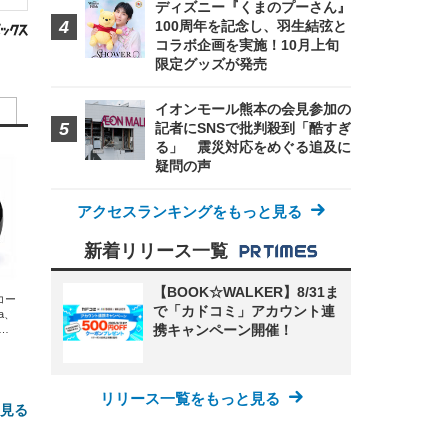
ディズニー『くまのプーさん』
100周年を記念し、羽生結弦と
コラボ企画を実施！10月上旬
限定グッズが発売
イオンモール熊本の会見参加の
記者にSNSで批判殺到「酷すぎ
る」 震災対応をめぐる追及に
疑問の声
アクセスランキングをもっと見る
新着リリース一覧
【BOOK☆WALKER】8/31ま
エコー
で「カドコミ」アカウント連
xa、
携キャンペーン開催！
な
リリース一覧をもっと見る
と見る