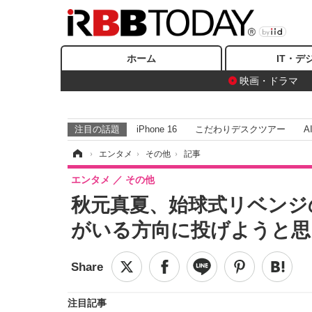
ホーム
IT・デ
映画・ドラマ
注目の話題
iPhone 16
こだわりデスクツアー
A
ホーム
›
エンタメ
›
その他
›
記事
エンタメ
その他
秋元真夏、始球式リベンジ
がいる方向に投げようと思
注目記事