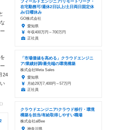
フィールドエンジニア/リモートワーク・
在宅勤務可/週休2日以上/土日両日固定休
み/日曜休み
と
GO株式会社
な
愛知県
ー
年収400万円～700万円
正社員
を
「市場価値を高める」クラウドエンジニ
ア/業績好調/最先端の環境構築
ー
株式会社Meta Sales
24
愛知県
い
月給29万7,400円～57万円
正社員
《》
クラウドエンジニア/クラウド移行・環境
構築を担当/有給取得しやすい職場
2
株式会社alBee
神奈川県