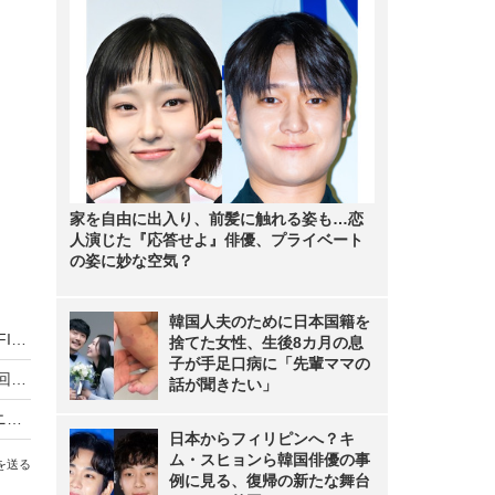
家を自由に出入り、前髪に触れる姿も…恋
人演じた『応答せよ』俳優、プライベート
の姿に妙な空気？
韓国人夫のために日本国籍を
「勝利の女神」としてSNSでも反響！LE SSERAFIM・HONG EUNCHAEが千葉ロッテ戦で始球式に初登場
捨てた女性、生後8カ月の息
子が手足口病に「先輩ママの
鈴木福、始球式で110キロの速球を投げる！「次回は125キロ目指します」
話が聞きたい」
XGがドジャーススタジアムで始球式！「オオタニサンと邂逅」「誰が投げるんだ」期待も
日本からフィリピンへ？キ
ム・スヒョンら韓国俳優の事
を送る
例に見る、復帰の新たな舞台