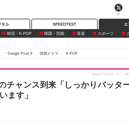
X
ジタル
SPEEDTEST
エ
韓流・K-POP
韓国・芸能
音楽
スポーツ
I
Google Pixel 9
韓国ドラマ
K-POP
2023年7月25日（火） 19
のチャンス到来「しっかりバッタ
います」