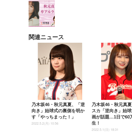
関連ニュース
EIZO ビジネス向けプレミア
EIZO ビジネス向けプレミア
【純
[EdoErgo] オフィスチェア 椅
Amazonベーシック ペットシ
SIHOO B100 オフィスチェア
Amazonベーシック ペットシ
ムモニター | FlexScan
ムモニター | FlexScan
ニタ
子 テレワーク 疲れない 跳ね
ーツ 薄型 レギュラー 1回使い
／デスクチェア メッシュチェ
ーツ 厚型 ワイド 42枚x2袋(84
EV3240X-WT | 31.5型4K
EV2740X-WT | 27.0型4K
ク付
上げ式アームレスト コンパク
捨て 無香料 ホワイト 300枚
ア 人間工学 疲れない ブラッ
枚) ホワイト(吸収面:ライトブ
UHD・USB Type-C・ホワイ
UHD・USB Type-C・ホワイ
ト 約105度ロッキング pc 事務
￥105,595
￥109,572
ク
ルー)
￥4
ト
ト
￥5,699
￥3,373
￥27,999
￥3,234
椅子 360度回転 座面昇降 強化
ナイロン樹脂ベース 通気性メ
ッシュ 在宅ワーク H-
WY01(黒網+黒枠+黒足)
乃木坂46・秋元真夏、「逆
乃木坂46・秋元真
向き」始球式の裏側を明か
スカ「逆向き」始球
す「やっちまった！」
画が話題…1日で60
生！
2022.5.2(月) 10:56
2022.5.1(日) 18:31