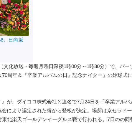
46、日向坂
文化放送・毎週月曜日深夜1時00分～1時30分）で、パー
ロ70周年＆『卒業アルバムの日』記念ナイター」の始球式
』が、ダイコロ株式会社と連名で7月24日を「卒業アルバ
協会により認定された縁から登板が決定。場所は京セラドー
対東北楽天ゴールデンイーグルス戦で行われる。7日のの同