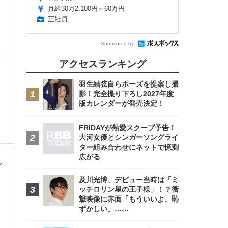
月給30万2,100円～60万円
正社員
Sponsored by
アクセスランキング
羽生結弦自らポーズを提案し撮
影！完全撮り下ろし2027年度
版カレンダーが発売決定！
FRIDAYが熱愛スクープ予告！
大河女優とシンガーソングライ
ター組み合わせにネットで憶測
広がる
シ
及川光博、デビュー当時は「ミ
ッチロリン星の王子様」！？衝
撃映像に赤面「もういいよ、恥
ずかしい」……