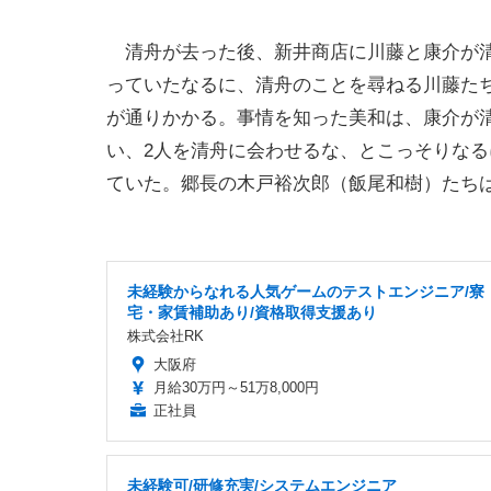
清舟が去った後、新井商店に川藤と康介が清
っていたなるに、清舟のことを尋ねる川藤た
が通りかかる。事情を知った美和は、康介が
い、2人を清舟に会わせるな、とこっそりな
ていた。郷長の木戸裕次郎（飯尾和樹）たちは、
未経験からなれる人気ゲームのテストエンジニア/寮
宅・家賃補助あり/資格取得支援あり
株式会社RK
大阪府
月給30万円～51万8,000円
正社員
未経験可/研修充実/システムエンジニア