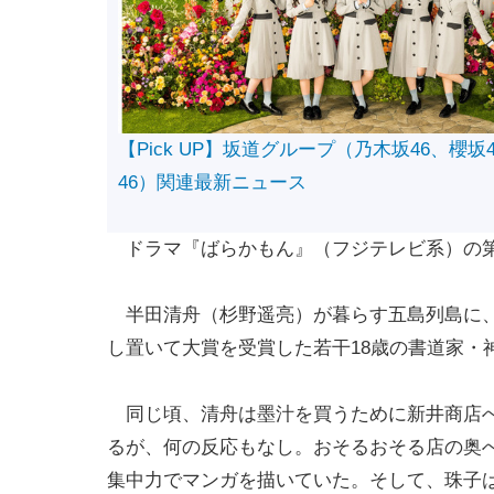
【Pick UP】坂道グループ（乃木坂46、櫻坂
46）関連最新ニュース
ドラマ『ばらかもん』（フジテレビ系）の第3
半田清舟（杉野遥亮）が暮らす五島列島に、
し置いて大賞を受賞した若干18歳の書道家・
同じ頃、清舟は墨汁を買うために新井商店へ
るが、何の反応もなし。おそるおそる店の奥
集中力でマンガを描いていた。そして、珠子は