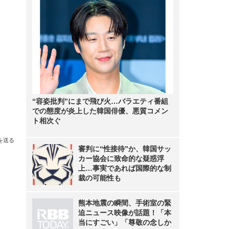
“容姿批判”にまで飛び火…バラエティ番組
での態度が炎上した韓国俳優、悪質コメン
ト相次ぐ
を送る
審判に“性接待”か、韓国サッ
カー協会に致命的な疑惑浮
上…事実であれば国際的な制
裁の可能性も
熊本地震の瞬間、手術室の緊
迫ニュース映像が話題！「本
当にすごい」「尊敬の念しか