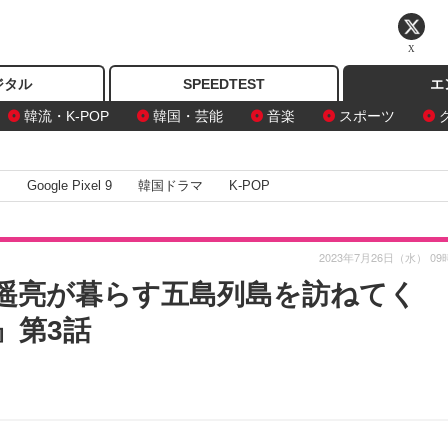
X
ジタル
SPEEDTEST
エ
韓流・K-POP
韓国・芸能
音楽
スポーツ
I
Google Pixel 9
韓国ドラマ
K-POP
2023年7月26日（水） 09
遥亮が暮らす五島列島を訪ねてく
ん』第3話