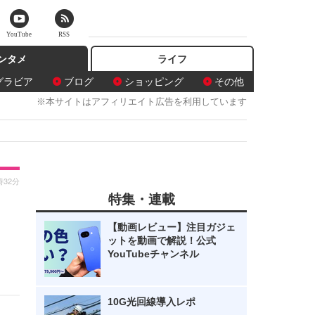
YouTube
RSS
ンタメ
ライフ
グラビア
ブログ
ショッピング
その他
※本サイトはアフィリエイト広告を利用しています
時32分
特集・連載
【動画レビュー】注目ガジェ
ットを動画で解説！公式
YouTubeチャンネル
10G光回線導入レポ