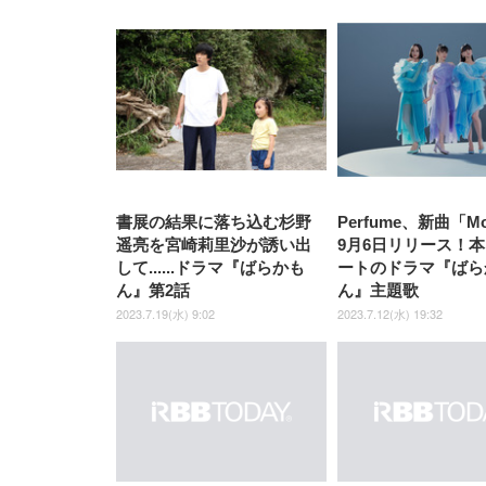
[EdoErgo] オフィスチェア 椅
Amazonベーシック ペットシ
SIHOO B100 オフィスチェア
Amazonベーシック ペットシ
ムモニター | FlexScan
ムモニター | FlexScan
ニタ
子 テレワーク 疲れない 跳ね
ーツ 薄型 レギュラー 1回使い
／デスクチェア メッシュチェ
ーツ 厚型 ワイド 42枚x2袋(84
EV3240X-WT | 31.5型4K
EV2740X-WT | 27.0型4K
ク付
上げ式アームレスト コンパク
捨て 無香料 ホワイト 300枚
ア 人間工学 疲れない ブラッ
枚) ホワイト(吸収面:ライトブ
UHD・USB Type-C・ホワイ
UHD・USB Type-C・ホワイ
ト 約105度ロッキング pc 事務
￥105,595
￥109,572
ク
ルー)
￥4
ト
ト
￥5,699
￥3,373
￥27,999
￥3,234
椅子 360度回転 座面昇降 強化
ナイロン樹脂ベース 通気性メ
ッシュ 在宅ワーク H-
WY01(黒網+黒枠+黒足)
書展の結果に落ち込む杉野
Perfume、新曲「M
遥亮を宮崎莉里沙が誘い出
9月6日リリース！
して......ドラマ『ばらかも
ートのドラマ『ばら
ん』第2話
ん』主題歌
2023.7.19(水) 9:02
2023.7.12(水) 19:32