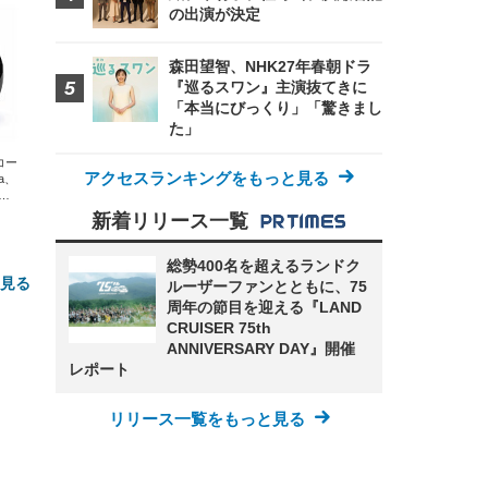
の出演が決定
森田望智、NHK27年春朝ドラ
『巡るスワン』主演抜てきに
「本当にびっくり」「驚きまし
た」
エコー
アクセスランキングをもっと見る
xa、
な
新着リリース一覧
総勢400名を超えるランドク
と見る
ルーザーファンとともに、75
周年の節目を迎える『LAND
CRUISER 75th
ANNIVERSARY DAY』開催
レポート
リリース一覧をもっと見る
FHD】
ェ