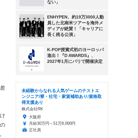
ない」
ENHYPEN、約19万3000人動
員した北南米ツアーを海外メ
ディアが絶賛！「キャリアに
長く残る公演」
K-POP授賞式初のヨーロッパ
進出！『D AWARDS』、
2027年1月にパリで開催決定
差
未経験からなれる人気ゲームのテストエ
ンジニア/寮・社宅・家賃補助あり/資格取
得支援あり
株式会社RK
け
大阪府
月給30万円～51万8,000円
の
正社員
。