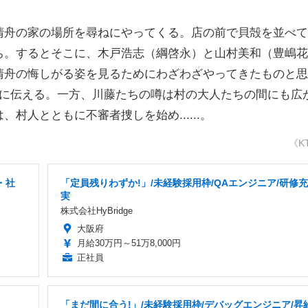
舟の家の場所を尋ねにやってくる。店の前で貝殻を並べて
ち。するとそこに、木戸浩志（綱啓永）と山村美和（豊嶋花
清舟の悔しがる姿を見るためにわざわざやってきたものと思
るに伝える。一方、川藤たちの噂は村の大人たちの間にも広
村人とともに不審者捜しを始め......。
《K
・社
「定員残りわずか!」/未経験採用枠/QAエンジニア/研修充
実
株式会社HyBridge
大阪府
月給30万円～51万8,000円
正社員
「まだ間に合う!」/未経験採用枠/デバッグエンジニア/昇