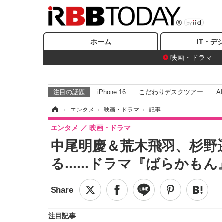
ホーム
IT・デ
映画・ドラマ
注目の話題
iPhone 16
こだわりデスクツアー
A
ホーム
›
エンタメ
›
映画・ドラマ
›
記事
エンタメ
映画・ドラマ
中尾明慶＆荒木飛羽、杉野
る......ドラマ『ばらかも
注目記事