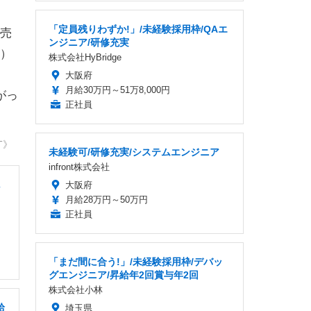
「定員残りわずか!」/未経験採用枠/QAエ
売
ンジニア/研修充実
）
株式会社HyBridge
大阪府
月給30万円～51万8,000円
がっ
正社員
T》
未経験可/研修充実/システムエンジニア
infront株式会社
大阪府
月給28万円～50万円
正社員
「まだ間に合う!」/未経験採用枠/デバッ
グエンジニア/昇給年2回賞与年2回
株式会社小林
給
埼玉県