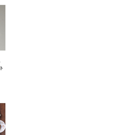
ット
 メ
レギ
 ゲ
ーサ
ンチ
 ガ
 (3
回
ー)
ンパ
高さ
 在
ト
ト