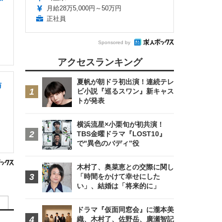
月給28万5,000円～50万円
正社員
Sponsored by
アクセスランキング
夏帆が朝ドラ初出演！連続テレ
与
ビ小説『巡るスワン』新キャス
トが発表
横浜流星×小栗旬が初共演！
TBS金曜ドラマ『LOST10』
で"異色のバディ”役
木村了、奥菜恵との交際に関し
「時間をかけて幸せにした
い」、結婚は「将来的に」
ドラマ『仮面同窓会』に瀧本美
織、木村了、佐野岳、廣瀬智記