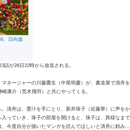
46、日向坂
話が26日22時から放送される。
マネージャーの川藤鷹生（中尾明慶）が、書道展で清舟を
神崎康介（荒木飛羽）と共にやってくる。
。清舟は、墨汁を手にとり、新井珠子（近藤華）に声をか
へ入っていき、珠子の部屋を開けると、珠子は、異様なまで
、今度自分が描いたマンガを読んでほしいと清舟に頼み...