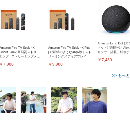
Amazon Echo Dot (
Amazon Fire TV Stick 4K
Amazon Fire TV Stick 4K Plus
ドット) 第5世代 - Ale
Select | 4Kの高画質ストリー
| 映画館のような4K体験 | スト
センサー搭載、鮮やか
ミング | ストリーミングメデ
リーミングメディアプレイヤ
サウンド｜チャコール
￥7,480
ィアプレイヤー
ー
￥7,980
￥9,980
>> もっ
【整備済み品】Dell
【MiniLED/24.5inch/280Hz/
正品】27"ゲーミングモ
ANDWINT オフィスチ