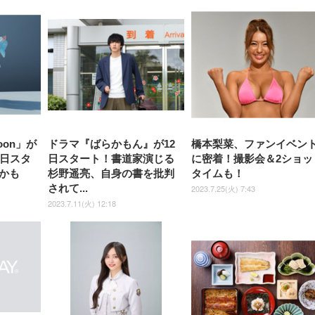
アイリスオーヤマ ペ
Sezlife オフィスチェア デスク
ネオ・ルーライフ ネオ・オム
E2724HS 27インチ 液晶モ
Sezlife オフィスチェア デスク
Smart Basic(スマートベーシ
GRAPHT THE SHOOTER
ー DualSense 充電フッ
ア デスクチェア 肘なし
シーツ 超厚型 お徳用 
チェア 疲れない テレワーク
ツ L 中型犬用 26枚入り 単品
ニター フル
チェア 疲れない テレワーク
ック) 【Amazon.co.jp限定】
Gaming Monitor 24” Essential
き（CFI-ZDM1J）
ッシュ 通気性 ランバ
ュラー 200枚入
チェア 強化バックレスト 30
HD（1920×1080）VA 非光
チェア 強化バックレスト 30度
Smart Basic アイリスオーヤマ
ーミングモニター QD 24.5イ
ポート付き 腰サポート
【Amazon.co.jp限定】
￥1,800
￥15,800
￥34,980
9,979
度ロッキング機能 人間工学 椅
沢 HDMI/DisplayPort/VGA
ロッキング機能 人間工学 椅子
ペットシーツ 超厚型 お徳用
￥4,139
￥3,731
1ms FHD 量子ドット 残像低減
ス圧無段階昇降 360度
￥7,680
￥7,680
￥3,670
子 腰サポート 90度跳ね上げ
スピーカー内蔵 高さ調整 ス
腰サポート 90度跳ね上げ式ア
ワイド 100枚入 (x 1) (ケース
年保証 | 輝点保証 | 日本メーカ
転 キャスター付き コ
式アームレスト 3Dヘッドレス
イベル VESA対応
ームレスト 3Dヘッドレスト
販売)
クト 幅52×奥行58.5×
ト ハンガー付き 高反発クッシ
ComfortView ビジネス向け
ハンガー付き 高反発クッショ
84～96cm テレワーク
ョン PCチェア 通気性メッシ
ン PCチェア 通気性メッシュ
宅勤務 ブラック
ュ ゲーミング/勉強/事務用 お
ゲーミング/勉強/事務用 おし
しゃれ パソコンチェア (ブラ
ゃれ パソコンチェア (ホワイ
ック)
ト)
oon」が
ドラマ『ばらかもん』が12
橋本梨菜、ファンイベン
本日スタ
日スタート！書道家演じる
に密着！撮影会＆2ショッ
かも
杉野遥亮、自身の書を批判
タイムも！
されて...
2023.7.25(火) 7:43
2023.7.11(火) 12:18