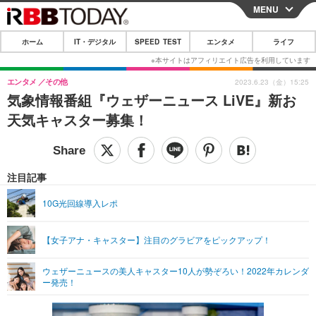
MENU
CLOSE
ホーム
IT・デジタル
SPEED TEST
エンタメ
ライフ
ホーム
IT・デジタル
エンタメ
その他
2023.6.23（金）15:25
気象情報番組『ウェザーニュース LiVE』新お
IT・デジタルTOP
スマートフォン
SPEED TEST
天気キャスター募集！
ネタ
ガジェット・ツール
エンタメ
ショッピング
その他
エンタメTOP
映画・ドラマ
ライフ
注目記事
韓流・K-POP
韓国・芸能
ライフTOP
グルメ
リリース一覧
10G光回線導入レポ
音楽
スポーツ
ペット
ショッピング
プッシュ通知の停止方法
【女子アナ・キャスター】注目のグラビアをピックアップ！
グラビア
ブログ
その他
ウェザーニュースの美人キャスター10人が勢ぞろい！2022年カレンダ
ショッピング
その他
ー発売！