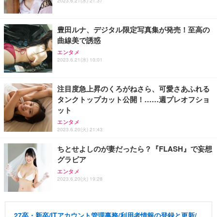
2023.6.21(水) 21:37
豊田ルナ、デジタル限定写真集が発売！至高の
曲線美で誘惑
エンタメ
2023.6.21(水) 10:01
注目度急上昇のくろがねさら、可愛さあふれる
タンクトップカット公開！……週プレオフショ
ット
エンタメ
2023.6.20(火) 21:43
ちとせよしのが妻だったら？『FLASH』で妄想
グラビア
エンタメ
2023.6.20(火) 19:28
27卒・新卒/ITアカウント管理事務/利用者情報の登録と更新/