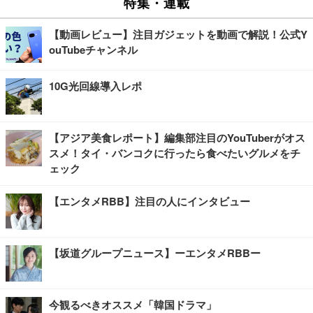
特集・連載
【動画レビュー】注目ガジェットを動画で解説！公式Y
ouTubeチャンネル
10G光回線導入レポ
【アジア美食レポート】編集部注目のYouTuberがオス
スメ！タイ・バンコクに行ったら食べたいグルメをチ
ェック
【エンタメRBB】注目の人にインタビュー
【坂道グループニュース】ーエンタメRBBー
今観るべきオススメ「韓国ドラマ」