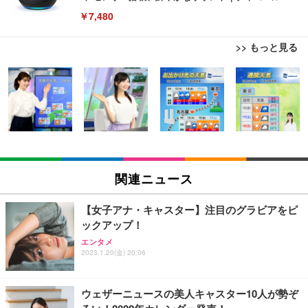
￥7,480
>> もっと見る
[EdoErgo] オフィスチェア 椅子 テレワーク 疲れな
EIZO ビジネス向けプレミアムモニター | FlexScan
Amazonベーシック ペットシーツ 薄型 レギュラー 1
い 跳ね上げ式アームレスト コンパクト 約105度ロッ
EV3240X-WT | 31.5型4K UHD・USB Type-C・ホワ
回使い捨て 無香料 ホワイト 300枚
キング pc 事務椅子 360度回転 座面昇降 強化ナイロ
イト
ン樹脂ベース 通気性メッシュ 在宅ワーク H-WY01
￥3,373
￥5,699
￥105,595
(黒網+黒枠+黒足)
EIZO ビジネス向けプレミアムモニター | FlexScan
SIHOO B100 オフィスチェア／デスクチェア メッシ
Amazonベーシック ペットシーツ 厚型 ワイド 42枚
EV2740X-WT | 27.0型4K UHD・USB Type-C・ホワ
ュチェア 人間工学 疲れない ブラック
x2袋(84枚) ホワイト(吸収面:ライトブルー)
関連ニュース
イト
￥27,999
￥3,234
￥109,572
【女子アナ・キャスター】注目のグラビアをピ
ックアップ！
Sezlife オフィスチェア デスクチェア 疲れない テレ
【純正品】27"ゲーミングモニター DualSense 充電
ネオ・ルーライフ ネオ・オムツ L 中型犬用 26枚入
エンタメ
ワーク チェア 強化バックレスト 30度ロッキング機
2023.1.20(金) 20:06
フック付き（CFI-ZDM1J）
り 単品
能 人間工学 椅子 腰サポート 90度跳ね上げ式アーム
レスト 3Dヘッドレスト ハンガー付き 高反発クッシ
￥49,979
￥1,800
￥7,680
ョン PCチェア 通気性メッシュ ゲーミング/勉強/事
ウェザーニュースの美人キャスター10人が勢ぞ
務用 おしゃれ パソコンチェア (ブラック)