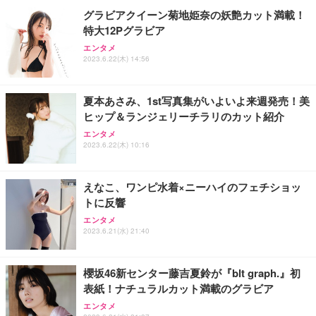
グラビアクイーン菊地姫奈の妖艶カット満載！
特大12Pグラビア
エンタメ
2023.6.22(木) 14:56
夏本あさみ、1st写真集がいよいよ来週発売！美
ヒップ＆ランジェリーチラリのカット紹介
エンタメ
2023.6.22(木) 10:16
えなこ、ワンピ水着×ニーハイのフェチショッ
トに反響
エンタメ
2023.6.21(水) 21:40
櫻坂46新センター藤吉夏鈴が『blt graph.』初
表紙！ナチュラルカット満載のグラビア
エンタメ