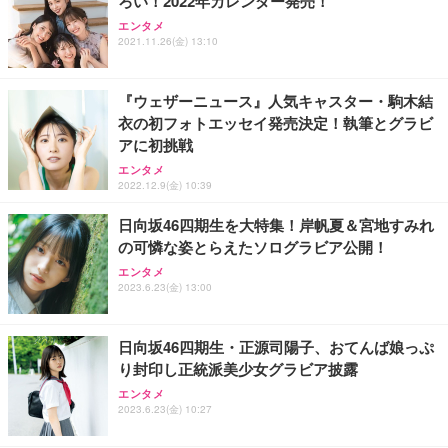
ろい！2022年カレンダー発売！
Sezlife オフィスチェア デスクチェア 疲れない テレ
【整備済み品】Dell E2724HS 27インチ 液晶モニタ
Smart Basic(スマートベーシック) 【Amazon.co.jp
エンタメ
ワーク チェア 強化バックレスト 30度ロッキング機
ー フルHD（1920×1080）VA 非光沢 HDMI/DisplayP
限定】 Smart Basic アイリスオーヤマ ペットシーツ
2021.11.26(金) 13:10
能 人間工学 椅子 腰サポート 90度跳ね上げ式アーム
ort/VGA スピーカー内蔵 高さ調整 スイベル VESA対
超厚型 お徳用 ワイド 100枚入 (x 1) (ケース販売)
レスト 3Dヘッドレスト ハンガー付き 高反発クッシ
応 ComfortView ビジネス向け
￥7,680
￥15,800
￥3,670
ョン PCチェア 通気性メッシュ ゲーミング/勉強/事
『ウェザーニュース』人気キャスター・駒木結
務用 おしゃれ パソコンチェア (ホワイト)
衣の初フォトエッセイ発売決定！執筆とグラビ
ANDWINT オフィスチェア デスクチェア 肘なし メ
【MiniLED/24.5inch/280Hz/FHD】GRAPHT THE S
アイリスオーヤマ ペットシーツ 超厚型 お徳用 レギ
アに初挑戦
ッシュ 通気性 ランバーサポート付き 腰サポート ガ
HOOTER Gaming Monitor 24” Essential ゲーミン
ュラー 200枚入【Amazon.co.jp限定】
ス圧無段階昇降 360度回転 キャスター付き コンパク
グモニター QD 24.5インチ 1ms FHD 量子ドット 残
エンタメ
ト 幅52×奥行58.5×高さ84～96cm テレワーク 在宅
像低減 (3年保証 | 輝点保証 | 日本メーカー)
￥3,731
2022.12.9(金) 10:39
￥4,139
￥34,980
勤務 ブラック
日向坂46四期生を大特集！岸帆夏＆宮地すみれ
の可憐な姿とらえたソログラビア公開！
エンタメ
2023.6.23(金) 13:00
日向坂46四期生・正源司陽子、おてんば娘っぷ
り封印し正統派美少女グラビア披露
エンタメ
2023.6.23(金) 10:27