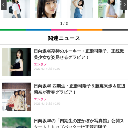
‹
回使い捨て 無香料 ホワイト 300枚
キング pc 事務椅子 360度回転 座面昇降 強化ナイロ
イト
ン樹脂ベース 通気性メッシュ 在宅ワーク H-WY01
￥3,373
￥5,699
￥105,595
(黒網+黒枠+黒足)
1
/
2
EIZO ビジネス向けプレミアムモニター | FlexScan
SIHOO B100 オフィスチェア／デスクチェア メッシ
Amazonベーシック ペットシーツ 厚型 ワイド 42枚
EV2740X-WT | 27.0型4K UHD・USB Type-C・ホワ
ュチェア 人間工学 疲れない ブラック
x2袋(84枚) ホワイト(吸収面:ライトブルー)
関連ニュース
イト
￥27,999
￥3,234
￥109,572
日向坂46期待のルーキー・正源司陽子、正統派
美少女な姿見せるグラビア！
Sezlife オフィスチェア デスクチェア 疲れない テレ
【純正品】27"ゲーミングモニター DualSense 充電
ネオ・ルーライフ ネオ・オムツ L 中型犬用 26枚入
エンタメ
ワーク チェア 強化バックレスト 30度ロッキング機
フック付き（CFI-ZDM1J）
り 単品
2023.6.14(水) 10:00
能 人間工学 椅子 腰サポート 90度跳ね上げ式アーム
レスト 3Dヘッドレスト ハンガー付き 高反発クッシ
￥49,979
￥1,800
￥7,680
ョン PCチェア 通気性メッシュ ゲーミング/勉強/事
日向坂46 四期生・正源司陽子＆藤嶌果歩＆渡辺
務用 おしゃれ パソコンチェア (ブラック)
莉奈が青春グラビア！
Sezlife オフィスチェア デスクチェア 疲れない テレ
【整備済み品】Dell E2724HS 27インチ 液晶モニタ
Smart Basic(スマートベーシック) 【Amazon.co.jp
エンタメ
ワーク チェア 強化バックレスト 30度ロッキング機
ー フルHD（1920×1080）VA 非光沢 HDMI/DisplayP
限定】 Smart Basic アイリスオーヤマ ペットシーツ
2023.4.15(土) 10:59
能 人間工学 椅子 腰サポート 90度跳ね上げ式アーム
ort/VGA スピーカー内蔵 高さ調整 スイベル VESA対
超厚型 お徳用 ワイド 100枚入 (x 1) (ケース販売)
レスト 3Dヘッドレスト ハンガー付き 高反発クッシ
応 ComfortView ビジネス向け
￥7,680
￥15,800
￥3,670
ョン PCチェア 通気性メッシュ ゲーミング/勉強/事
日向坂46の「四期生のぽかぽか写真館」公開ス
務用 おしゃれ パソコンチェア (ホワイト)
タート！トップバッターは正源司陽子