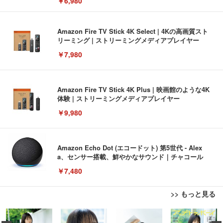
￥6,980
Amazon Fire TV Stick 4K Select | 4Kの高画質スト
リーミング | ストリーミングメディアプレイヤー
￥7,980
Amazon Fire TV Stick 4K Plus | 映画館のような4K
体験 | ストリーミングメディアプレイヤー
￥9,980
Amazon Echo Dot (エコードット) 第5世代 - Alex
a、センサー搭載、鮮やかなサウンド｜チャコール
￥7,480
>> もっと見る
[EdoErgo] オフィスチェア 椅子 テレワーク 疲れな
EIZO ビジネス向けプレミアムモニター | FlexScan
Amazonベーシック ペットシーツ 薄型 レギュラー 1
い 跳ね上げ式アームレスト コンパクト 約105度ロッ
EV3240X-WT | 31.5型4K UHD・USB Type-C・ホワ