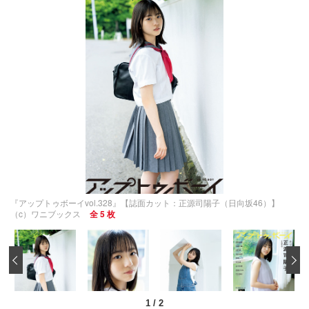
『アップトゥボーイvol.328』【誌面カット：正源司陽子（日向坂46）】
（c）ワニブックス
全 5 枚
‹
1
/
2