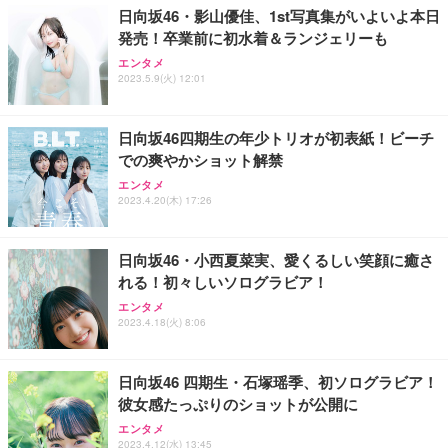
日向坂46・影山優佳、1st写真集がいよいよ本日
発売！卒業前に初水着＆ランジェリーも
エンタメ
2023.5.9(火) 12:01
日向坂46四期生の年少トリオが初表紙！ビーチ
での爽やかショット解禁
エンタメ
2023.4.20(木) 17:26
日向坂46・小西夏菜実、愛くるしい笑顔に癒さ
れる！初々しいソログラビア！
エンタメ
2023.4.18(火) 8:06
日向坂46 四期生・石塚瑶季、初ソログラビア！
彼女感たっぷりのショットが公開に
エンタメ
2023.4.12(水) 13:45