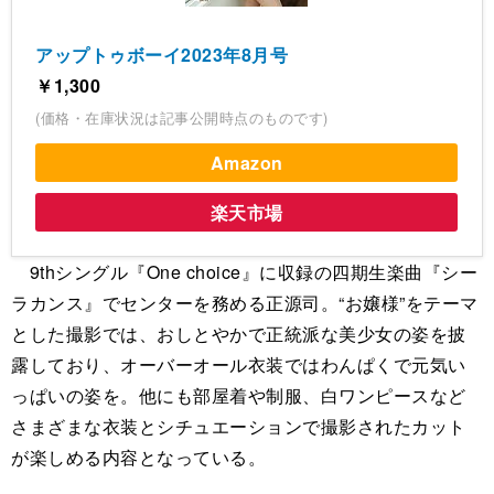
アップトゥボーイ2023年8月号
￥1,300
(価格・在庫状況は記事公開時点のものです)
Amazon
楽天市場
9thシングル『One choice』に収録の四期生楽曲『シー
ラカンス』でセンターを務める正源司。“お嬢様”をテーマ
とした撮影では、おしとやかで正統派な美少女の姿を披
露しており、オーバーオール衣装ではわんぱくで元気い
っぱいの姿を。他にも部屋着や制服、白ワンピースなど
さまざまな衣装とシチュエーションで撮影されたカット
が楽しめる内容となっている。