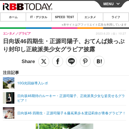
MENU
CLOSE
ホーム
IT・デジタル
SPEED TEST
エンタメ
ライフ
ホーム
IT・デジタル
エンタメ
グラビア
2023.6.23（金）10:27
日向坂46四期生・正源司陽子、おてんば娘っぷ
IT・デジタルTOP
スマートフォン
SPEED TEST
り封印し正統派美少女グラビア披露
ネタ
ガジェット・ツール
エンタメ
ショッピング
その他
エンタメTOP
映画・ドラマ
ライフ
注目記事
韓流・K-POP
韓国・芸能
ライフTOP
グルメ
リリース一覧
10G光回線導入レポ
音楽
スポーツ
ペット
ショッピング
プッシュ通知の停止方法
日向坂46期待のルーキー・正源司陽子、正統派美少女な姿見せるグラ
ビア！
グラビア
ブログ
その他
ショッピング
その他
日向坂46 四期生・正源司陽子＆藤嶌果歩＆渡辺莉奈が青春グラビア！