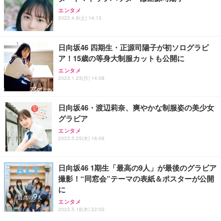
ANDWINT オフィスチェア デスクチェア 肘なし メ
【MiniLED/24.5inch/280Hz/FHD】GRAPHT THE S
アイリスオーヤマ ペットシーツ 超厚型 お徳用 レギ
ッシュ 通気性 ランバーサポート付き 腰サポート ガ
HOOTER Gaming Monitor 24” Essential ゲーミン
エンタメ
ュラー 200枚入【Amazon.co.jp限定】
ス圧無段階昇降 360度回転 キャスター付き コンパク
グモニター QD 24.5インチ 1ms FHD 量子ドット 残
2023.4.8(土) 14:13
ト 幅52×奥行58.5×高さ84～96cm テレワーク 在宅
像低減 (3年保証 | 輝点保証 | 日本メーカー)
￥3,731
￥4,139
￥34,980
勤務 ブラック
日向坂46 四期生・正源司陽子が初ソログラビ
ア！15歳の等身大制服カットも公開に
エンタメ
2023.1.23(月) 14:08
日向坂46・渡辺莉奈、爽やかな制服姿の美少女
グラビア
エンタメ
2023.5.25(木) 16:06
日向坂46 1期生「最高の9人」が最後のグラビア
撮影！“同窓会”テーマの表紙＆ポスターが公開
に
エンタメ
2023.5.18(木) 22:00