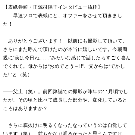
【表紙巻頭・正源司陽子インタビュー抜粋】
――早速ソロで表紙にと、オファーをさせて頂きまし
た！
ありがとうございます！ 以前にも撮影して頂いて、
さらにまた呼んで頂けたのが本当に嬉しいです。今朝両
親に“実は今日ね……”みたいな感じで話したらすごく喜ん
でくれて。母からは“おめでとう～!!”、父からは“でかし
た!!”と（笑）
――父上（笑）。前回弊誌での撮影が昨年の11月頃でし
たが、その頃と比べて成長した部分や、変化していると
ころはありますか？
さらに底抜けに明るくなったなっていうのは自覚して
います（笑）。前もかなり明るかったと思うんですけ