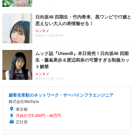
日向坂46 四期生・竹内希来、黒ワンピで17歳と
思えない大人の表情魅せる！
エンタメ
2023.4.11(火) 20:54
ムック誌『UteenB』本日発売！日向坂46 四期
生・藤嶌果歩＆渡辺莉奈の可愛すぎる制服カッ
ト解禁
エンタメ
2023.4.11(火) 11:10
顧客先常駐のネットワーク・サーバインフラエンジニア
株式会社WeStyle
東京都
月給21万5,000円～46万円
正社員