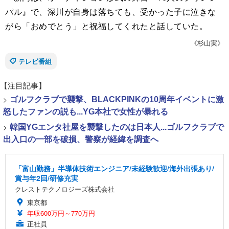
パル』で、深川が自身は落ちても、受かった子に泣きな
がら「おめでとう」と祝福してくれたと話していた。
《杉山実》
テレビ番組
【注目記事】
>
ゴルフクラブで襲撃、BLACKPINKの10周年イベントに激
怒したファンの説も...YG本社で女性が暴れる
>
韓国YGエンタ社屋を襲撃したのは日本人...ゴルフクラブで
出入口の一部を破損、警察が経緯を調査へ
「富山勤務」半導体技術エンジニア/未経験歓迎/海外出張あり/
賞与年2回/研修充実
クレストテクノロジーズ株式会社
東京都
年収600万円～770万円
正社員