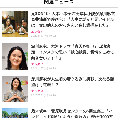
関連ニュース
イト
￥27,999
￥3,234
￥109,572
元SDN48・大木亜希子の実録私小説が深川麻衣
＆井浦新で映画化！『人生に詰んだ元アイドル
Sezlife オフィスチェア デスクチェア 疲れない テレ
は、赤の他人のおっさんと住む選択をした』
【純正品】27"ゲーミングモニター DualSense 充電
ネオ・ルーライフ ネオ・オムツ L 中型犬用 26枚入
ワーク チェア 強化バックレスト 30度ロッキング機
フック付き（CFI-ZDM1J）
り 単品
エンタメ
能 人間工学 椅子 腰サポート 90度跳ね上げ式アーム
2023.5.17(水) 19:02
レスト 3Dヘッドレスト ハンガー付き 高反発クッシ
￥49,979
￥1,800
￥7,680
ョン PCチェア 通気性メッシュ ゲーミング/勉強/事
深川麻衣、大河ドラマ『青天を衝け』出演決
務用 おしゃれ パソコンチェア (ブラック)
定！インスタで思い「誠心誠意、愛情をこめて
Sezlife オフィスチェア デスクチェア 疲れない テレ
【整備済み品】Dell E2724HS 27インチ 液晶モニタ
Smart Basic(スマートベーシック) 【Amazon.co.jp
向き合います！」
ワーク チェア 強化バックレスト 30度ロッキング機
ー フルHD（1920×1080）VA 非光沢 HDMI/DisplayP
限定】 Smart Basic アイリスオーヤマ ペットシーツ
能 人間工学 椅子 腰サポート 90度跳ね上げ式アーム
ort/VGA スピーカー内蔵 高さ調整 スイベル VESA対
超厚型 お徳用 ワイド 100枚入 (x 1) (ケース販売)
エンタメ
レスト 3Dヘッドレスト ハンガー付き 高反発クッシ
応 ComfortView ビジネス向け
2021.1.27(水) 14:49
￥7,680
￥15,800
￥3,670
ョン PCチェア 通気性メッシュ ゲーミング/勉強/事
務用 おしゃれ パソコンチェア (ホワイト)
深川麻衣が人生初の着ぐるみに挑戦、次なる願
望は弓道着！？
ANDWINT オフィスチェア デスクチェア 肘なし メ
【MiniLED/24.5inch/280Hz/FHD】GRAPHT THE S
アイリスオーヤマ ペットシーツ 超厚型 お徳用 レギ
ッシュ 通気性 ランバーサポート付き 腰サポート ガ
HOOTER Gaming Monitor 24” Essential ゲーミン
エンタメ
ュラー 200枚入【Amazon.co.jp限定】
ス圧無段階昇降 360度回転 キャスター付き コンパク
グモニター QD 24.5インチ 1ms FHD 量子ドット 残
2020.7.21(火) 13:48
ト 幅52×奥行58.5×高さ84～96cm テレワーク 在宅
像低減 (3年保証 | 輝点保証 | 日本メーカー)
￥3,731
￥4,139
￥34,980
勤務 ブラック
乃木坂46・菅原咲月センターの5期生楽曲『バ
ンドエイド剥がすような別れ方』MVが1000万