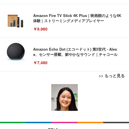
Amazon Fire TV Stick 4K Plus | 映画館のような4K
体験 | ストリーミングメディアプレイヤー
￥9,980
Amazon Echo Dot (エコードット) 第5世代 - Alex
a、センサー搭載、鮮やかなサウンド｜チャコール
￥7,480
>> もっと見る
[EdoErgo] オフィスチェア 椅子 テレワーク 疲れな
EIZO ビジネス向けプレミアムモニター | FlexScan
Amazonベーシック ペットシーツ 薄型 レギュラー 1
い 跳ね上げ式アームレスト コンパクト 約105度ロッ
EV3240X-WT | 31.5型4K UHD・USB Type-C・ホワ
回使い捨て 無香料 ホワイト 300枚
キング pc 事務椅子 360度回転 座面昇降 強化ナイロ
イト
ン樹脂ベース 通気性メッシュ 在宅ワーク H-WY01
￥3,373
￥5,699
￥105,595
(黒網+黒枠+黒足)
EIZO ビジネス向けプレミアムモニター | FlexScan
SIHOO B100 オフィスチェア／デスクチェア メッシ
Amazonベーシック ペットシーツ 厚型 ワイド 42枚
EV2740X-WT | 27.0型4K UHD・USB Type-C・ホワ
ュチェア 人間工学 疲れない ブラック
x2袋(84枚) ホワイト(吸収面:ライトブルー)