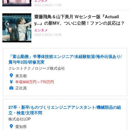
エンタメ
2022.3.28(月) 11:59
齋藤飛鳥＆山下美月 Wセンター版『Actuall
y...』の新MV、ついに公開！ファンの反応は？
エンタメ
2022.3.20(日) 18:55
「富山勤務」半導体技術エンジニア/未経験歓迎/海外出張あり/
賞与年2回/研修充実
クレストテクノロジーズ株式会社
東京都
年収600万円～770万円
正社員
27卒・新卒/ものづくりエンジニアアシスタント/機械部品の組
立・検査/文理不問
株式会社LOP
愛知県