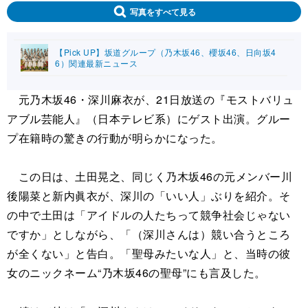
写真をすべて見る
【Pick UP】坂道グループ（乃木坂46、櫻坂46、日向坂4
6）関連最新ニュース
元乃木坂46・深川麻衣が、21日放送の『モストバリュ
アブル芸能人』（日本テレビ系）にゲスト出演。グルー
プ在籍時の驚きの行動が明らかになった。
この日は、土田晃之、同じく乃木坂46の元メンバー川
後陽菜と新内眞衣が、深川の「いい人」ぶりを紹介。そ
の中で土田は「アイドルの人たちって競争社会じゃない
ですか」としながら、「（深川さんは）競い合うところ
が全くない」と告白。「聖母みたいな人」と、当時の彼
女のニックネーム“乃木坂46の聖母”にも言及した。