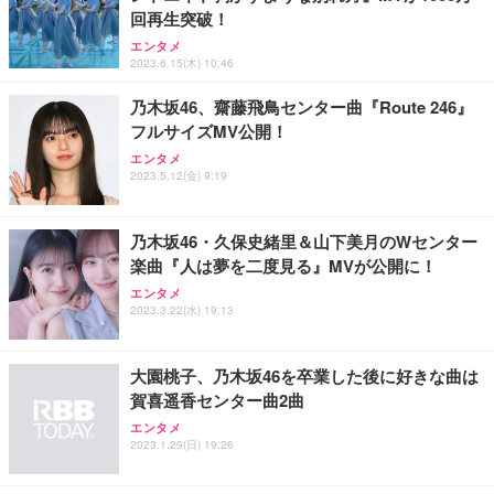
回再生突破！
エンタメ
2023.6.15(木) 10:46
乃木坂46、齋藤飛鳥センター曲『Route 246』
フルサイズMV公開！
エンタメ
2023.5.12(金) 9:19
乃木坂46・久保史緒里＆山下美月のWセンター
楽曲『人は夢を二度見る』MVが公開に！
エンタメ
2023.3.22(水) 19:13
大園桃子、乃木坂46を卒業した後に好きな曲は
賀喜遥香センター曲2曲
エンタメ
2023.1.29(日) 19:26