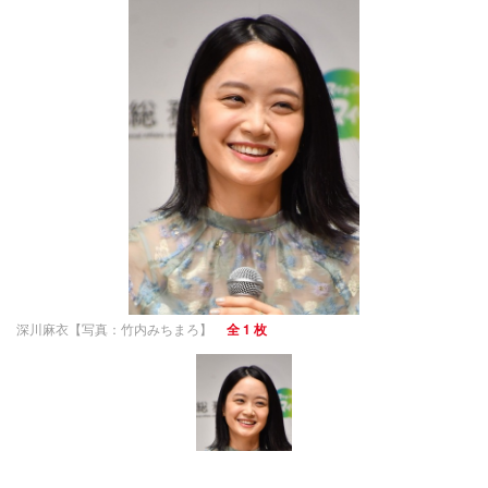
深川麻衣【写真：竹内みちまろ】
全 1 枚