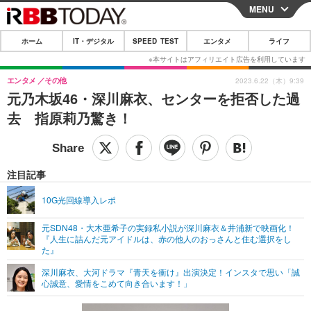
MENU
CLOSE
ホーム
IT・デジタル
SPEED TEST
エンタメ
ライフ
ホーム
IT・デジタル
エンタメ
その他
2023.6.22（木）9:39
元乃木坂46・深川麻衣、センターを拒否した過
IT・デジタルTOP
スマートフォン
SPEED TEST
去 指原莉乃驚き！
ネタ
ガジェット・ツール
エンタメ
ショッピング
その他
エンタメTOP
映画・ドラマ
ライフ
注目記事
韓流・K-POP
韓国・芸能
ライフTOP
グルメ
リリース一覧
10G光回線導入レポ
音楽
スポーツ
ペット
ショッピング
プッシュ通知の停止方法
元SDN48・大木亜希子の実録私小説が深川麻衣＆井浦新で映画化！
『人生に詰んだ元アイドルは、赤の他人のおっさんと住む選択をし
グラビア
ブログ
その他
た』
ショッピング
その他
深川麻衣、大河ドラマ『青天を衝け』出演決定！インスタで思い「誠
心誠意、愛情をこめて向き合います！」