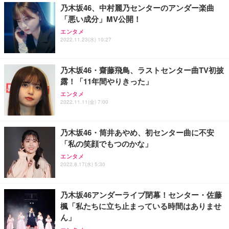
乃木坂46、中村麗乃センターのアンダー楽曲
「悪い成分」MV公開！
エンタメ
2022.11.23(水) 10:27
乃木坂46・齋藤飛鳥、ラストセンター曲TV初披
露！「11年間やりきった」
エンタメ
2022.11.11(金) 7:00
乃木坂46・筒井あやめ、初センター曲に不安
「私の笑顔でもつのかな」
エンタメ
2022.8.17(水) 5:30
乃木坂46アンダーライブ閉幕！センター・佐藤
楓「私たちに立ち止まっている時間はありませ
ん」