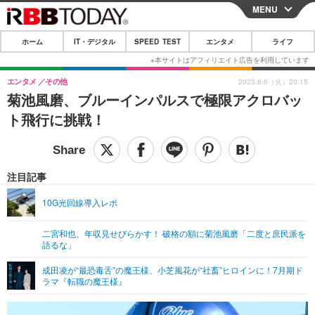
MENU
CLOSE
ホーム
IT・デジタル
SPEED TEST
エンタメ
ライフ
ホーム
IT・デジタル
エンタメ
その他
2023.6.6（火）20:15
菊池風磨、ブルーインパルスで極限アクロバッ
IT・デジタルTOP
スマートフォン
SPEED TEST
ト飛行に挑戦！
ネタ
ガジェット・ツール
エンタメ
ショッピング
その他
エンタメTOP
映画・ドラマ
ライフ
注目記事
韓流・K-POP
韓国・芸能
ライフTOP
グルメ
リリース一覧
10G光回線導入レポ
音楽
スポーツ
ペット
ショッピング
プッシュ通知の停止方法
二宮和也、年収見せびらかす！ 破格の額に菊池風磨「二度と庶民派を
語るな」
グラビア
ブログ
その他
成田凌が“最恐毒舌”の魔王様、小芝風花が“社畜”ヒロインに！7月期ド
ショッピング
その他
ラマ『転職の魔王様』