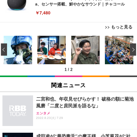
a、センサー搭載、鮮やかなサウンド｜チャコール
￥7,480
>> もっと見る
[EdoErgo] オフィスチェア 椅子 テレワーク 疲れな
EIZO ビジネス向けプレミアムモニター | FlexScan
Amazonベーシック ペットシーツ 薄型 レギュラー 1
い 跳ね上げ式アームレスト コンパクト 約105度ロッ
EV3240X-WT | 31.5型4K UHD・USB Type-C・ホワ
‹
回使い捨て 無香料 ホワイト 300枚
キング pc 事務椅子 360度回転 座面昇降 強化ナイロ
イト
ン樹脂ベース 通気性メッシュ 在宅ワーク H-WY01
￥3,373
￥5,699
￥105,595
(黒網+黒枠+黒足)
1
/
2
EIZO ビジネス向けプレミアムモニター | FlexScan
SIHOO B100 オフィスチェア／デスクチェア メッシ
Amazonベーシック ペットシーツ 厚型 ワイド 42枚
EV2740X-WT | 27.0型4K UHD・USB Type-C・ホワ
ュチェア 人間工学 疲れない ブラック
x2袋(84枚) ホワイト(吸収面:ライトブルー)
関連ニュース
イト
￥27,999
￥3,234
￥109,572
二宮和也、年収見せびらかす！ 破格の額に菊池
風磨「二度と庶民派を語るな」
Sezlife オフィスチェア デスクチェア 疲れない テレ
【純正品】27"ゲーミングモニター DualSense 充電
ネオ・ルーライフ ネオ・オムツ L 中型犬用 26枚入
エンタメ
ワーク チェア 強化バックレスト 30度ロッキング機
2022.8.23(火) 7:29
フック付き（CFI-ZDM1J）
り 単品
能 人間工学 椅子 腰サポート 90度跳ね上げ式アーム
レスト 3Dヘッドレスト ハンガー付き 高反発クッシ
￥49,979
￥1,800
￥7,680
ョン PCチェア 通気性メッシュ ゲーミング/勉強/事
成田凌が“最恐毒舌”の魔王様、小芝風花が“社