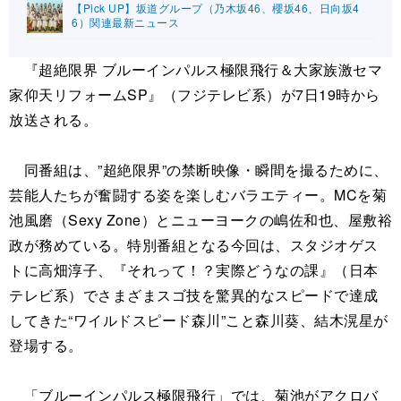
【Pick UP】坂道グループ（乃木坂46、櫻坂46、日向坂4
6）関連最新ニュース
『超絶限界 ブルーインパルス極限飛行＆大家族激セマ
家仰天リフォームSP』（フジテレビ系）が7日19時から
放送される。
同番組は、”超絶限界”の禁断映像・瞬間を撮るために、
芸能人たちが奮闘する姿を楽しむバラエティー。MCを菊
池風磨（Sexy Zone）とニューヨークの嶋佐和也、屋敷裕
政が務めている。特別番組となる今回は、スタジオゲス
トに高畑淳子、『それって！？実際どうなの課』（日本
テレビ系）でさまざまスゴ技を驚異的なスピードで達成
してきた“ワイルドスピード森川”こと森川葵、結木滉星が
登場する。
「ブルーインパルス極限飛行」では、菊池がアクロバ