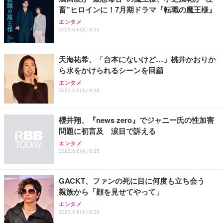
務用 おしゃれ パソコンチェア (ブラック)
畜”ヒロインに！7月期ドラマ『転職の魔王様』
Sezlife オフィスチェア デスクチェア 疲れない テレ
【整備済み品】Dell E2724HS 27インチ 液晶モニタ
Smart Basic(スマートベーシック) 【Amazon.co.jp
エンタメ
ワーク チェア 強化バックレスト 30度ロッキング機
ー フルHD（1920×1080）VA 非光沢 HDMI/DisplayP
限定】 Smart Basic アイリスオーヤマ ペットシーツ
2023.6.6(火) 8:32
能 人間工学 椅子 腰サポート 90度跳ね上げ式アーム
ort/VGA スピーカー内蔵 高さ調整 スイベル VESA対
超厚型 お徳用 ワイド 100枚入 (x 1) (ケース販売)
レスト 3Dヘッドレスト ハンガー付き 高反発クッシ
応 ComfortView ビジネス向け
￥7,680
￥15,800
￥3,670
ョン PCチェア 通気性メッシュ ゲーミング/勉強/事
天海祐希、「台本にないけど…」桃井かおりか
務用 おしゃれ パソコンチェア (ホワイト)
ら水をかけられるシーンを回顧
ANDWINT オフィスチェア デスクチェア 肘なし メ
【MiniLED/24.5inch/280Hz/FHD】GRAPHT THE S
アイリスオーヤマ ペットシーツ 超厚型 お徳用 レギ
ッシュ 通気性 ランバーサポート付き 腰サポート ガ
HOOTER Gaming Monitor 24” Essential ゲーミン
エンタメ
ュラー 200枚入【Amazon.co.jp限定】
ス圧無段階昇降 360度回転 キャスター付き コンパク
グモニター QD 24.5インチ 1ms FHD 量子ドット 残
2023.6.6(火) 8:28
ト 幅52×奥行58.5×高さ84～96cm テレワーク 在宅
像低減 (3年保証 | 輝点保証 | 日本メーカー)
￥3,731
￥4,139
￥34,980
勤務 ブラック
櫻井翔、『news zero』でジャニー氏の性加害
問題に初言及 涙目で訴える
エンタメ
2023.6.6(火) 8:25
GACKT、ファンの死に目に何度も立ち会う
親族から「顔を見せてやって」
エンタメ
2023.6.6(火) 8:22