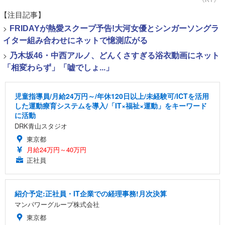
【注目記事】
>
FRIDAYが熱愛スクープ予告!大河女優とシンガーソングラ
イター組み合わせにネットで憶測広がる
>
乃木坂46・中西アルノ、どんくさすぎる浴衣動画にネット
「相変わらず」「嘘でしょ...」
児童指導員/月給24万円～/年休120日以上/未経験可/ICTを活用
した運動療育システムを導入/「IT×福祉×運動」をキーワード
に活動
DRK青山スタジオ
東京都
月給24万円～40万円
正社員
紹介予定:正社員・IT企業での経理事務!月次決算
マンパワーグループ株式会社
東京都