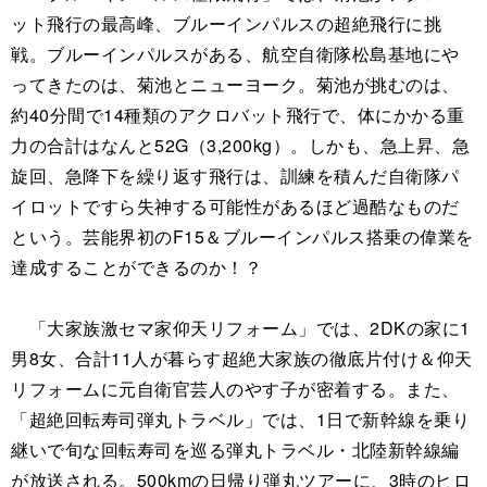
ット飛行の最高峰、ブルーインパルスの超絶飛行に挑
戦。ブルーインパルスがある、航空自衛隊松島基地にや
ってきたのは、菊池とニューヨーク。菊池が挑むのは、
約40分間で14種類のアクロバット飛行で、体にかかる重
力の合計はなんと52G（3,200kg）。しかも、急上昇、急
旋回、急降下を繰り返す飛行は、訓練を積んだ自衛隊パ
イロットですら失神する可能性があるほど過酷なものだ
という。芸能界初のF15＆ブルーインパルス搭乗の偉業を
達成することができるのか！？
「大家族激セマ家仰天リフォーム」では、2DKの家に1
男8女、合計11人が暮らす超絶大家族の徹底片付け＆仰天
リフォームに元自衛官芸人のやす子が密着する。また、
「超絶回転寿司弾丸トラベル」では、1日で新幹線を乗り
継いで旬な回転寿司を巡る弾丸トラベル・北陸新幹線編
が放送される。500kmの日帰り弾丸ツアーに、3時のヒロ