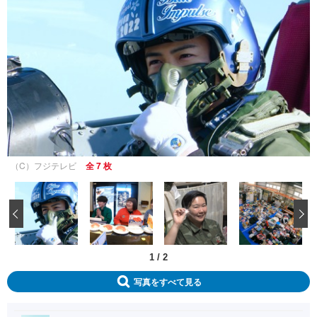
（C）フジテレビ
全 7 枚
‹
1
/
2
写真をすべて見る