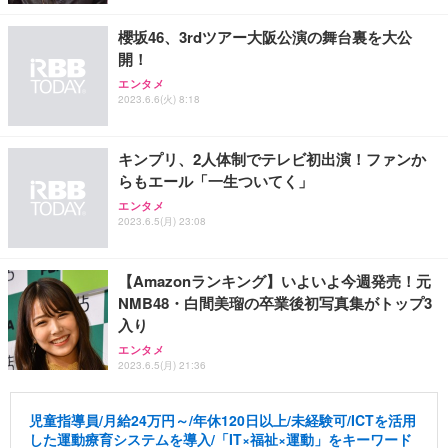
櫻坂46、3rdツアー大阪公演の舞台裏を大公
開！
エンタメ
2023.6.6(火) 8:18
キンプリ、2人体制でテレビ初出演！ファンか
らもエール「一生ついてく」
エンタメ
2023.6.5(月) 23:08
【Amazonランキング】いよいよ今週発売！元
NMB48・白間美瑠の卒業後初写真集がトップ3
入り
エンタメ
2023.6.5(月) 21:36
児童指導員/月給24万円～/年休120日以上/未経験可/ICTを活用
した運動療育システムを導入/「IT×福祉×運動」をキーワード