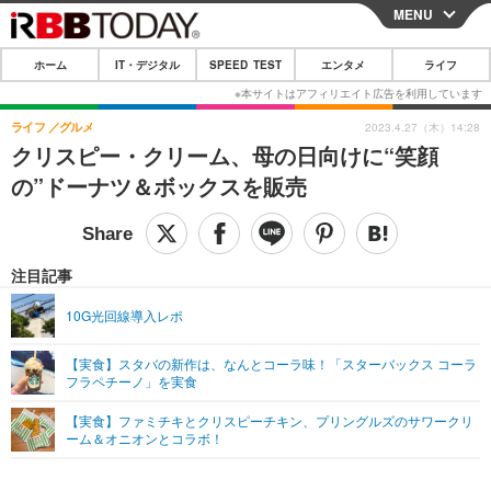
MENU
CLOSE
ホーム
IT・デジタル
SPEED TEST
エンタメ
ライフ
ホーム
IT・デジタル
ライフ
グルメ
2023.4.27（木）14:28
クリスピー・クリーム、母の日向けに“笑顔
IT・デジタルTOP
スマートフォン
SPEED TEST
の”ドーナツ＆ボックスを販売
ネタ
ガジェット・ツール
エンタメ
ショッピング
その他
エンタメTOP
映画・ドラマ
ライフ
注目記事
韓流・K-POP
韓国・芸能
ライフTOP
グルメ
リリース一覧
10G光回線導入レポ
音楽
スポーツ
ペット
ショッピング
プッシュ通知の停止方法
【実食】スタバの新作は、なんとコーラ味！「スターバックス コーラ
フラペチーノ」を実食
グラビア
ブログ
その他
【実食】ファミチキとクリスピーチキン、プリングルズのサワークリ
ショッピング
その他
ーム＆オニオンとコラボ！