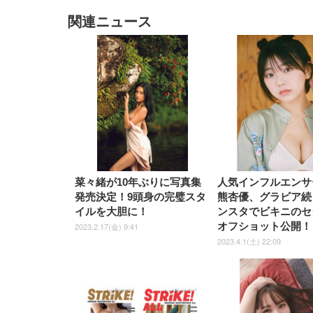
関連ニュース
EIZO ビジネス向けプレミア
EIZO ビジネス向けプレミア
【純
[EdoErgo] オフィスチェア 椅
Amazonベーシック ペットシ
SIHOO B100 オフィスチェア
Amazonベーシック ペットシ
ムモニター | FlexScan
ムモニター | FlexScan
ニタ
子 テレワーク 疲れない 跳ね
ーツ 薄型 レギュラー 1回使い
／デスクチェア メッシュチェ
ーツ 厚型 ワイド 42枚x2袋(84
EV3240X-WT | 31.5型4K
EV2740X-WT | 27.0型4K
ク付
上げ式アームレスト コンパク
捨て 無香料 ホワイト 300枚
ア 人間工学 疲れない ブラッ
枚) ホワイト(吸収面:ライトブ
UHD・USB Type-C・ホワイ
UHD・USB Type-C・ホワイ
ト 約105度ロッキング pc 事務
￥105,595
￥109,572
ク
ルー)
￥4
ト
ト
￥5,699
￥3,373
￥27,999
￥3,234
椅子 360度回転 座面昇降 強化
ナイロン樹脂ベース 通気性メ
ッシュ 在宅ワーク H-
WY01(黒網+黒枠+黒足)
菜々緒が10年ぶりに写真集
人気インフルエンサ
発売決定！9頭身の完璧スタ
熊杏優、グラビア続
イルを大胆に！
ンスタでビキニのセ
オフショット公開！
2023.2.17(金) 9:41
2023.4.1(土) 22:09