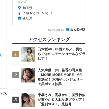
ョンズ
埼玉県
月給32万円～50万円
正社員
Sponsored by
アクセスランキング
乃木坂46・中西アルノ、夏な
らではのエモーショナルなグラ
駅
ビア！
人気声優・井口裕香の写真集
「MORE MORE MORE」が4
刷決定！ 水着やランジェリー
で美ボディ披露
東雲うみ、高橋かの、美澄衿依
が爽やか＆大胆な夏グラビア！
『週刊SPA！』最新号