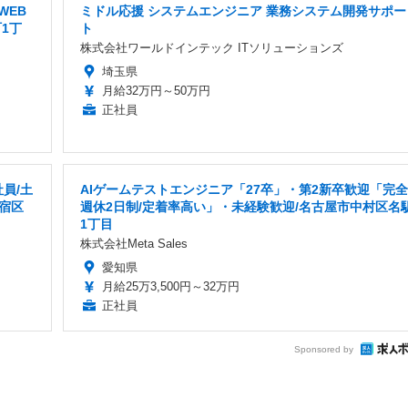
WEB
ミドル応援 システムエンジニア 業務システム開発サポー
1丁
ト
株式会社ワールドインテック ITソリューションズ
埼玉県
月給32万円～50万円
正社員
員/土
AIゲームテストエンジニア「27卒」・第2新卒歓迎「完全
宿区
週休2日制/定着率高い」・未経験歓迎/名古屋市中村区名
1丁目
株式会社Meta Sales
愛知県
月給25万3,500円～32万円
正社員
Sponsored by