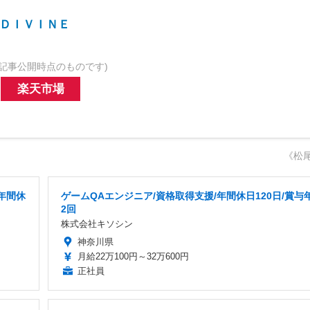
ＤＩＶＩＮＥ
記事公開時点のものです)
楽天市場
《松
年間休
ゲームQAエンジニア/資格取得支援/年間休日120日/賞与
2回
株式会社キソシン
神奈川県
月給22万100円～32万600円
正社員