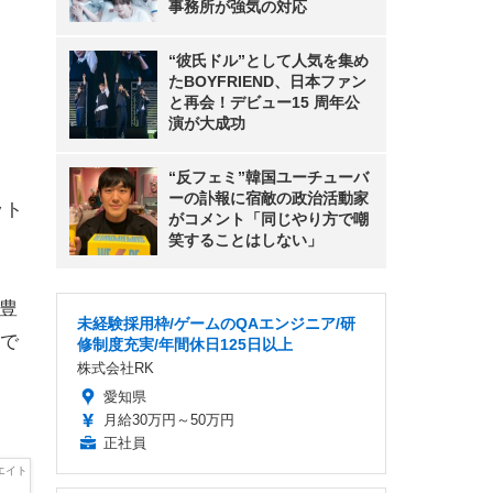
事務所が強気の対応
“彼氏ドル”として人気を集め
たBOYFRIEND、日本ファン
と再会！デビュー15 周年公
演が大成功
“反フェミ”韓国ユーチューバ
ーの訃報に宿敵の政治活動家
ット
がコメント「同じやり方で嘲
笑することはしない」
豊
未経験採用枠/ゲームのQAエンジニア/研
で
修制度充実/年間休日125日以上
株式会社RK
愛知県
月給30万円～50万円
正社員