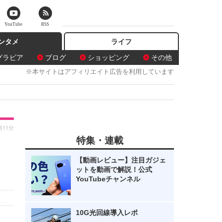
YouTube
RSS
ンタメ
ライフ
グラビア
ブログ
ショッピング
その他
※本サイトはアフィリエイト広告を利用しています
時11分
特集・連載
【動画レビュー】注目ガジェ
ットを動画で解説！公式
YouTubeチャンネル
10G光回線導入レポ