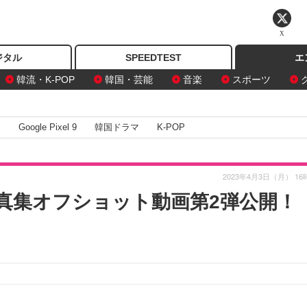
X
ジタル
SPEEDTEST
エ
韓流・K-POP
韓国・芸能
音楽
スポーツ
I
Google Pixel 9
韓国ドラマ
K-POP
2023年4月3日（月） 16
真集オフショット動画第2弾公開！