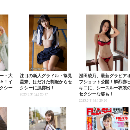
【整備済み品】Dell
【MiniLED/24.5inch/280Hz/
正品】27"ゲーミングモ
ANDWINT オフィスチ
アイリスオーヤマ ペ
Sezlife オフィスチェア デスク
ネオ・ルーライフ ネオ・オム
E2724HS 27インチ 液晶モ
Sezlife オフィスチェア デスク
Smart Basic(スマートベーシ
GRAPHT THE SHOOTER
ー DualSense 充電フッ
ア デスクチェア 肘なし
シーツ 超厚型 お徳用 
チェア 疲れない テレワーク
ツ L 中型犬用 26枚入り 単品
ニター フル
チェア 疲れない テレワーク
ック) 【Amazon.co.jp限定】
Gaming Monitor 24” Essential
き（CFI-ZDM1J）
ッシュ 通気性 ランバ
ュラー 200枚入
チェア 強化バックレスト 30
HD（1920×1080）VA 非光
チェア 強化バックレスト 30度
Smart Basic アイリスオーヤマ
ーミングモニター QD 24.5イ
ポート付き 腰サポート
【Amazon.co.jp限定】
￥1,800
￥15,800
￥34,980
9,979
度ロッキング機能 人間工学 椅
沢 HDMI/DisplayPort/VGA
ロッキング機能 人間工学 椅子
ペットシーツ 超厚型 お徳用
￥4,139
￥3,731
1ms FHD 量子ドット 残像低減
ス圧無段階昇降 360度
￥7,680
￥7,680
￥3,670
子 腰サポート 90度跳ね上げ
スピーカー内蔵 高さ調整 ス
腰サポート 90度跳ね上げ式ア
ワイド 100枚入 (x 1) (ケース
年保証 | 輝点保証 | 日本メーカ
転 キャスター付き コ
式アームレスト 3Dヘッドレス
イベル VESA対応
ームレスト 3Dヘッドレスト
販売)
クト 幅52×奥行58.5×
ト ハンガー付き 高反発クッシ
ComfortView ビジネス向け
ハンガー付き 高反発クッショ
84～96cm テレワーク
ョン PCチェア 通気性メッシ
ン PCチェア 通気性メッシュ
宅勤務 ブラック
ュ ゲーミング/勉強/事務用 お
ゲーミング/勉強/事務用 おし
しゃれ パソコンチェア (ブラ
ゃれ パソコンチェア (ホワイ
ック)
ト)
ー・大
注目の新人グラドル・篠見
澄田綾乃、最新グラビア
々！イ
星奈、はだけた制服からセ
フショット公開！鮮烈赤
クシー
クシーに肌露出！
キニに、シースルー衣装
セクシーな姿も！
2023.3.31(金) 20:17
2023.3.31(金) 20:30