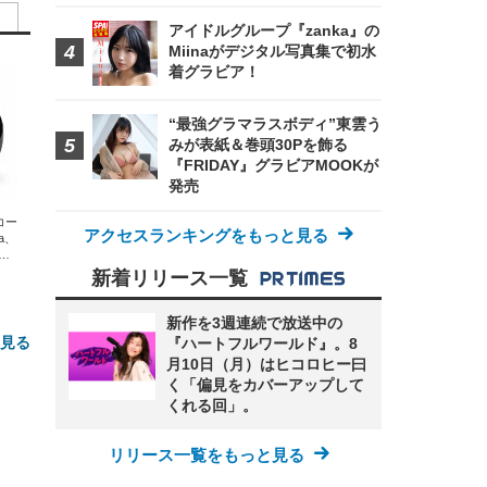
アイドルグループ『zanka』の
Miinaがデジタル写真集で初水
着グラビア！
“最強グラマラスボディ”東雲う
みが表紙＆巻頭30Pを飾る
『FRIDAY』グラビアMOOKが
発売
エコー
アクセスランキングをもっと見る
xa、
な
新着リリース一覧
新作を3週連続で放送中の
と見る
『ハートフルワールド』。8
月10日（月）はヒコロヒー曰
く「偏見をカバーアップして
くれる回」。
リリース一覧をもっと見る