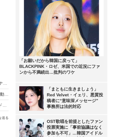
「お願いだから韓国に戻って」
BLACKPINK・ロゼ、米国での近況にファ
ンから不満続出…批判のワケ
菜々緒、ジムで鍛えた“カッコいい後ろ姿”公開「ナイス背筋！」「どこかのアスリートかと思ったら…」
「まともに生きましょう」
菜々緒、引き締まったヒップ際立つ黒ビキニ姿を動画で！
Red Velvet・イェリ、悪質投
稿者に“意味深メッセージ”
菜々緒、5週間ぶりのインスタ写真投稿！ワイルドな水着姿でスレンダーボディ全開
事務所は法的対応
を送る
OST歌唱を前提としたファン
投票実施に「事前協議はなく
参加も不可」…韓国アイドル