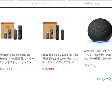
ア
ディスプレイ
犬用トイレ
Amazon Echo Dot (
Amazon Fire TV Stick 4K
Amazon Fire TV Stick 4K Plus
ドット) 第5世代 - Ale
Select | 4Kの高画質ストリー
| 映画館のような4K体験 | スト
センサー搭載、鮮やか
ミング | ストリーミングメデ
リーミングメディアプレイヤ
サウンド｜チャコール
￥7,480
ィアプレイヤー
ー
￥7,980
￥9,980
>> もっ