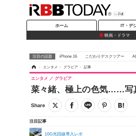
ホーム
IT・デ
映画・ドラマ
注目の話題
iPhone 16
こだわりデスクツアー
A
ホーム
›
エンタメ
›
グラビア
›
記事
エンタメ
グラビア
菜々緒、極上の色気……写
注目記事
10G光回線導入レポ