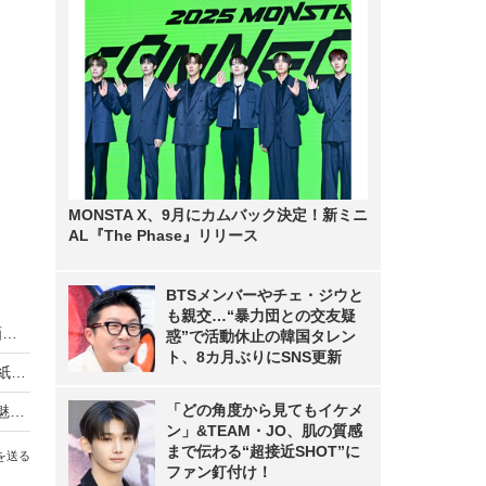
MONSTA X、9月にカムバック決定！新ミニ
AL『The Phase』リリース
BTSメンバーやチェ・ジウと
も親交…“暴力団との交友疑
乃木坂46・中西アルノ、どんくさすぎる浴衣動画にネット「相変わらず」「嘘でしょ…」
惑”で活動休止の韓国タレン
ト、8カ月ぶりにSNS更新
乃木坂46・賀喜遥香が5年ぶりに『週チャン』表紙！“大人になった私”を披露
「どの角度から見てもイケメ
乃木坂46・小川彩が高校卒業後初表紙！“19歳の魅力”が詰まった大人のグラビア
ン」&TEAM・JO、肌の質感
まで伝わる“超接近SHOT”に
を送る
ファン釘付け！