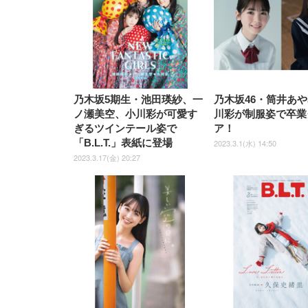
￥5,699
￥3,373
￥27,999
￥3,234
椅子 360度回転 座面昇降 強化
ナイロン樹脂ベース 通気性メ
ッシュ 在宅ワーク H-
WY01(黒網+黒枠+黒足)
乃木坂5期生・池田瑛紗、一
乃木坂46・筒井あ
ノ瀬美空、小川彩が可愛す
川彩が制服姿で卒業
ぎるツインテール姿で
ア！
「B.L.T.」表紙に登場
2023.3.1(水) 14:50
2023.3.17(金) 20:27