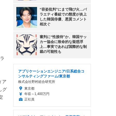
“容姿批判”にまで飛び火…バ
ラエティ番組での態度が炎上
した韓国俳優、悪質コメント
相次ぐ
審判に“性接待”か、韓国サッ
カー協会に致命的な疑惑浮
上…事実であれば国際的な制
裁の可能性も
グラ
アプリケーションエンジニア/日系総合コ
ンサルティングファーム/東京都
ィア
株式会社野村総合研究所
東京都
しグ
年収～1,400万円
定
正社員