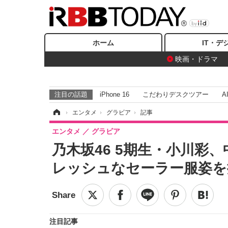
ホーム
IT・デ
映画・ドラマ
注目の話題
iPhone 16
こだわりデスクツアー
A
ホーム
›
エンタメ
›
グラビア
›
記事
エンタメ
グラビア
乃木坂46 5期生・小川彩
レッシュなセーラー服姿を
注目記事