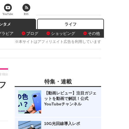
YouTube
RSS
ンタメ
ライフ
グラビア
ブログ
ショッピング
その他
※本サイトはアフィリエイト広告を利用しています
時18分
特集・連載
フ
【動画レビュー】注目ガジェ
ットを動画で解説！公式
YouTubeチャンネル
10G光回線導入レポ