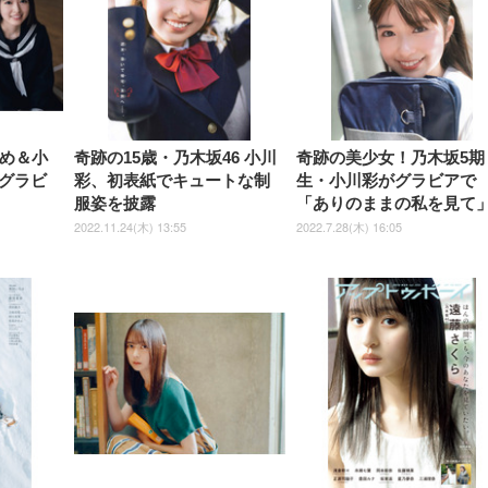
￥7,680
￥7,680
￥3,670
子 腰サポート 90度跳ね上げ
スピーカー内蔵 高さ調整 ス
腰サポート 90度跳ね上げ式ア
ワイド 100枚入 (x 1) (ケース
年保証 | 輝点保証 | 日本メーカ
転 キャスター付き コ
式アームレスト 3Dヘッドレス
イベル VESA対応
ームレスト 3Dヘッドレスト
販売)
クト 幅52×奥行58.5×
ト ハンガー付き 高反発クッシ
ComfortView ビジネス向け
ハンガー付き 高反発クッショ
84～96cm テレワーク
ョン PCチェア 通気性メッシ
ン PCチェア 通気性メッシュ
宅勤務 ブラック
ュ ゲーミング/勉強/事務用 お
ゲーミング/勉強/事務用 おし
しゃれ パソコンチェア (ブラ
ゃれ パソコンチェア (ホワイ
ック)
ト)
やめ＆小
奇跡の15歳・乃木坂46 小川
奇跡の美少女！乃木坂5期
グラビ
彩、初表紙でキュートな制
生・小川彩がグラビアで
服姿を披露
「ありのままの私を見て
2022.11.24(木) 13:55
2022.7.28(木) 16:05