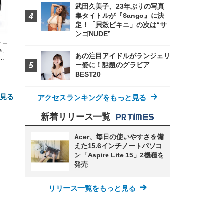
武田久美子、23年ぶりの写真
集タイトルが『Sango』に決
定！「貝殻ビキニ」の次は“サ
ンゴNUDE”
エコー
xa、
あの注目アイドルがランジェリ
な
ー姿に！話題のグラビア
BEST20
と見る
アクセスランキングをもっと見る
新着リリース一覧
Acer、毎日の使いやすさを備
えた15.6インチノートパソコ
ン「Aspire Lite 15」2機種を
発売
リリース一覧をもっと見る
FHD】
ェ
ット
 メ
レギ
 ゲ
ーサ
ンチ
 ガ
 (3
回