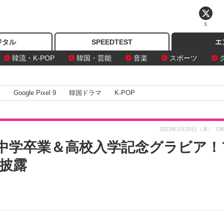
X
ジタル
SPEEDTEST
エ
韓流・K-POP
韓国・芸能
音楽
スポーツ
I
Google Pixel 9
韓国ドラマ
K-POP
2023年3月30日（木） 13
、中学卒業＆高校入学記念グラビア！
披露