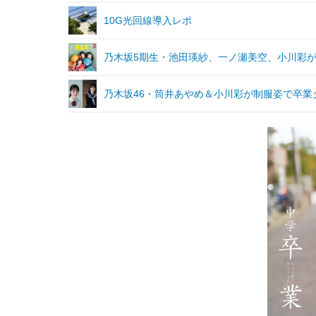
10G光回線導入レポ
乃木坂5期生・池田瑛紗、一ノ瀬美空、小川彩が可
乃木坂46・筒井あやめ＆小川彩が制服姿で卒業