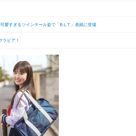
愛すぎるツインテール姿で「B.L.T.」表紙に登場
グラビア！