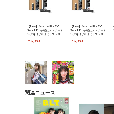
【New】Amazon Fire TV
【New】Amazon Fire TV
Stick HD | 手軽にストリーミ
Stick HD | 手軽にストリーミ
ングをはじめよう | ストリー
ングをはじめよう | ストリー
ミングメディアプレイヤー
ミングメディアプレイヤー
￥6,980
￥6,980
関連ニュース
EIZO ビジネス向けプレミア
EIZO ビジネス向けプレミア
【純
[EdoErgo] オフィスチェア 椅
Amazonベーシック ペットシ
SIHOO B100 オフィスチェア
Amazonベーシック ペットシ
ムモニター | FlexScan
ムモニター | FlexScan
ニタ
子 テレワーク 疲れない 跳ね
ーツ 薄型 レギュラー 1回使い
／デスクチェア メッシュチェ
ーツ 厚型 ワイド 42枚x2袋(84
EV3240X-WT | 31.5型4K
EV2740X-WT | 27.0型4K
ク付
上げ式アームレスト コンパク
捨て 無香料 ホワイト 300枚
ア 人間工学 疲れない ブラッ
枚) ホワイト(吸収面:ライトブ
UHD・USB Type-C・ホワイ
UHD・USB Type-C・ホワイ
ト 約105度ロッキング pc 事務
￥105,595
￥109,572
ク
ルー)
￥4
ト
ト