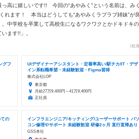
高に嬉しいです!! 今回の“あやみく”という名前は、み
くれます！ 本当はどうしても“あやみくラブラブ姉妹”が
）。中学校を卒業して高校生になるワクワクとかドキドキの
います!!」。
《松
ングフ
UIデザイナーアシスタント・定着率高い/駅チカ/IT・デザ
イン系転職希望・未経験歓迎・Figma習得
株式会社LOP
東京都
月給27万9,400円～41万9,400円
正社員
めての
インフラエンジニア/キッティング/ユーザーサポート パ
コン修理やサポート 未経験歓迎 研修2ヶ月 直行直帰あり
GSS本社