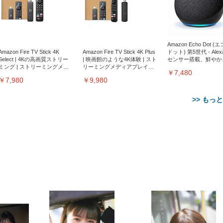
Amazon Echo Dot (
Amazon Fire TV Stick 4K
Amazon Fire TV Stick 4K Plus
ドット) 第5世代 - Ale
Select | 4Kの高画質ストリー
| 映画館のような4K体験 | スト
センサー搭載、鮮やか
ミング | ストリーミングメデ
リーミングメディアプレイヤ
サウンド｜チャコール
￥7,480
ィアプレイヤー
ー
￥7,980
￥9,980
>> もっ
【整備済み品】Dell
【MiniLED/24.5inch/280Hz/
正品】27"ゲーミングモ
ANDWINT オフィスチ
アイリスオーヤマ ペ
Sezlife オフィスチェア デスク
ネオ・ルーライフ ネオ・オム
E2724HS 27インチ 液晶モ
Sezlife オフィスチェア デスク
Smart Basic(スマートベーシ
GRAPHT THE SHOOTER
ー DualSense 充電フッ
ア デスクチェア 肘なし
シーツ 超厚型 お徳用 
チェア 疲れない テレワーク
ツ L 中型犬用 26枚入り 単品
ニター フル
チェア 疲れない テレワーク
ック) 【Amazon.co.jp限定】
Gaming Monitor 24” Essential
き（CFI-ZDM1J）
ッシュ 通気性 ランバ
ュラー 200枚入
チェア 強化バックレスト 30
HD（1920×1080）VA 非光
チェア 強化バックレスト 30度
Smart Basic アイリスオーヤマ
ーミングモニター QD 24.5イ
ポート付き 腰サポート
【Amazon.co.jp限定】
￥1,800
￥15,800
￥34,980
9,979
度ロッキング機能 人間工学 椅
沢 HDMI/DisplayPort/VGA
ロッキング機能 人間工学 椅子
ペットシーツ 超厚型 お徳用
￥4,139
￥3,731
1ms FHD 量子ドット 残像低減
ス圧無段階昇降 360度