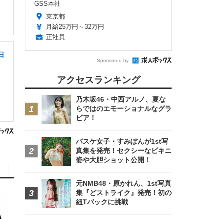
GSS本社
東京都
月給25万円～32万円
正社員
日
Sponsored by
アクセスランキング
乃木坂46・中西アルノ、夏な
らではのエモーショナルなグラ
ビア！
バスケ女子・すみぽんが1st写
真集を発売！セクシーなビキニ
姿や大胆ショット公開！
元NMB48・原かれん、1st写真
集『どストライク』発売！初の
紐Tバックに挑戦