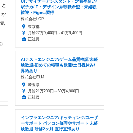
UIデザイナーアシスタント・定着率高い/
くと
駅チカ/IT・デザイン系転職希望・未経験
歓迎・Figma習得
良か
株式会社LOP
気
東京都
月給27万9,400円～41万9,400円
正社員
尾》
AIテストエンジニア/ゲーム品質検証/未経
験歓迎/初めての転職も歓迎/土日祝休み/
昇給あり
株式会社ELM
埼玉県
月給21万200円～30万4,900円
正社員
ソ
インフラエンジニア/キッティング/ユーザ
ーサポート パソコン修理やサポート 未経
験歓迎 研修2ヶ月 直行直帰あり