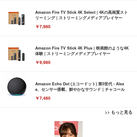
Amazon Fire TV Stick 4K Select | 4Kの高画質スト
リーミング | ストリーミングメディアプレイヤー
￥7,980
Amazon Fire TV Stick 4K Plus | 映画館のような4K
体験 | ストリーミングメディアプレイヤー
￥9,980
Amazon Echo Dot (エコードット) 第5世代 - Alex
a、センサー搭載、鮮やかなサウンド｜チャコール
￥7,480
>> もっと見る
[EdoErgo] オフィスチェア 椅子 テレワーク 疲れな
EIZO ビジネス向けプレミアムモニター | FlexScan
Amazonベーシック ペットシーツ 薄型 レギュラー 1
い 跳ね上げ式アームレスト コンパクト 約105度ロッ
EV3240X-WT | 31.5型4K UHD・USB Type-C・ホワ
回使い捨て 無香料 ホワイト 300枚
キング pc 事務椅子 360度回転 座面昇降 強化ナイロ
イト