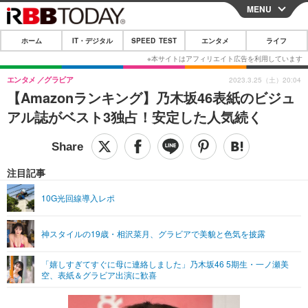
MENU
CLOSE
ホーム
IT・デジタル
SPEED TEST
エンタメ
ライフ
ホーム
IT・デジタル
エンタメ
グラビア
2023.3.25（土）20:04
【Amazonランキング】乃木坂46表紙のビジュ
IT・デジタルTOP
スマートフォン
SPEED TEST
アル誌がベスト3独占！安定した人気続く
ネタ
ガジェット・ツール
エンタメ
ショッピング
その他
エンタメTOP
映画・ドラマ
ライフ
注目記事
韓流・K-POP
韓国・芸能
ライフTOP
グルメ
リリース一覧
10G光回線導入レポ
音楽
スポーツ
ペット
ショッピング
プッシュ通知の停止方法
神スタイルの19歳・相沢菜月、グラビアで美貌と色気を披露
グラビア
ブログ
その他
「嬉しすぎてすぐに母に連絡しました」乃木坂46 5期生・一ノ瀬美
ショッピング
その他
空、表紙＆グラビア出演に歓喜