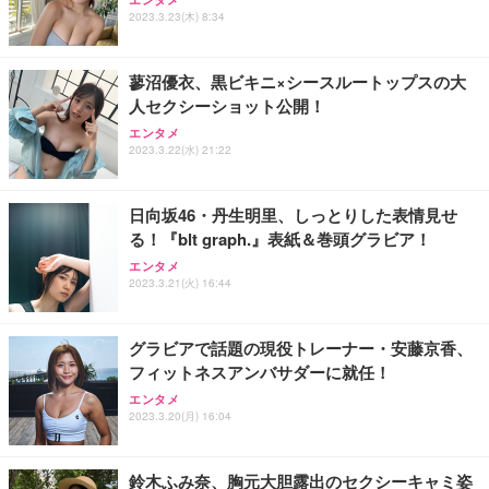
ュラー 200枚入【Amazon.co.jp限定】
ス圧無段階昇降 360度回転 キャスター付き コンパク
グモニター QD 24.5インチ 1ms FHD 量子ドット 残
2023.3.23(木) 8:34
ト 幅52×奥行58.5×高さ84～96cm テレワーク 在宅
像低減 (3年保証 | 輝点保証 | 日本メーカー)
￥3,731
￥4,139
￥34,980
勤務 ブラック
蓼沼優衣、黒ビキニ×シースルートップスの大
人セクシーショット公開！
エンタメ
2023.3.22(水) 21:22
日向坂46・丹生明里、しっとりした表情見せ
る！『blt graph.』表紙＆巻頭グラビア！
エンタメ
2023.3.21(火) 16:44
グラビアで話題の現役トレーナー・安藤京香、
フィットネスアンバサダーに就任！
エンタメ
2023.3.20(月) 16:04
鈴木ふみ奈、胸元大胆露出のセクシーキャミ姿