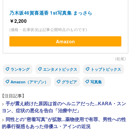
乃木坂46賀喜遥香 1st写真集 まっさら
￥2,200
(価格・在庫状況は記事公開時点のものです)
Amazon
《松尾》
ランキング
エンタメトピックス
トップトピックス
Amazon（アマゾン）
グラビア
写真集
【注目記事】
>
手が震え続けた原因は首のヘルニアだった...KARA・スン
ヨン、症状の悪化を告白「治療中だ」
>
同性との“密着写真”が拡散...薬物使用で有罪、男性への性
的暴行疑惑もあった俳優ユ・アインの近況