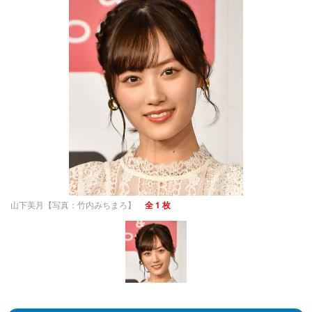
山下美月【写真：竹内みちまろ】
全 1 枚