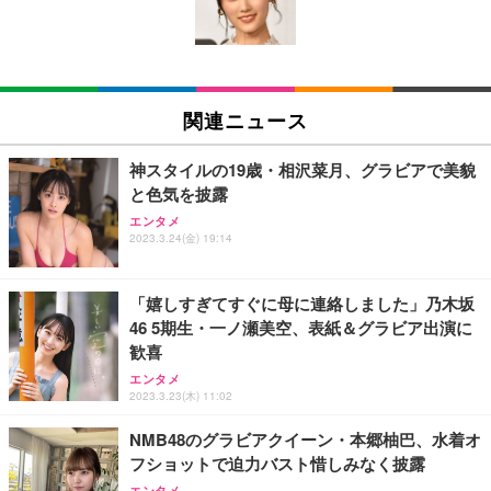
ン樹脂ベース 通気性メッシュ 在宅ワーク H-WY01
￥3,373
￥5,699
￥105,595
(黒網+黒枠+黒足)
EIZO ビジネス向けプレミアムモニター | FlexScan
SIHOO B100 オフィスチェア／デスクチェア メッシ
Amazonベーシック ペットシーツ 厚型 ワイド 42枚
EV2740X-WT | 27.0型4K UHD・USB Type-C・ホワ
ュチェア 人間工学 疲れない ブラック
x2袋(84枚) ホワイト(吸収面:ライトブルー)
関連ニュース
イト
￥27,999
￥3,234
￥109,572
神スタイルの19歳・相沢菜月、グラビアで美貌
と色気を披露
Sezlife オフィスチェア デスクチェア 疲れない テレ
【純正品】27"ゲーミングモニター DualSense 充電
ネオ・ルーライフ ネオ・オムツ L 中型犬用 26枚入
エンタメ
ワーク チェア 強化バックレスト 30度ロッキング機
フック付き（CFI-ZDM1J）
り 単品
2023.3.24(金) 19:14
能 人間工学 椅子 腰サポート 90度跳ね上げ式アーム
レスト 3Dヘッドレスト ハンガー付き 高反発クッシ
￥49,979
￥1,800
￥7,680
ョン PCチェア 通気性メッシュ ゲーミング/勉強/事
「嬉しすぎてすぐに母に連絡しました」乃木坂
務用 おしゃれ パソコンチェア (ブラック)
46 5期生・一ノ瀬美空、表紙＆グラビア出演に
Sezlife オフィスチェア デスクチェア 疲れない テレ
【整備済み品】Dell E2724HS 27インチ 液晶モニタ
Smart Basic(スマートベーシック) 【Amazon.co.jp
歓喜
ワーク チェア 強化バックレスト 30度ロッキング機
ー フルHD（1920×1080）VA 非光沢 HDMI/DisplayP
限定】 Smart Basic アイリスオーヤマ ペットシーツ
能 人間工学 椅子 腰サポート 90度跳ね上げ式アーム
ort/VGA スピーカー内蔵 高さ調整 スイベル VESA対
超厚型 お徳用 ワイド 100枚入 (x 1) (ケース販売)
エンタメ
レスト 3Dヘッドレスト ハンガー付き 高反発クッシ
応 ComfortView ビジネス向け
2023.3.23(木) 11:02
￥7,680
￥15,800
￥3,670
ョン PCチェア 通気性メッシュ ゲーミング/勉強/事
務用 おしゃれ パソコンチェア (ホワイト)
NMB48のグラビアクイーン・本郷柚巴、水着オ
フショットで迫力バスト惜しみなく披露
ANDWINT オフィスチェア デスクチェア 肘なし メ
【MiniLED/24.5inch/280Hz/FHD】GRAPHT THE S
アイリスオーヤマ ペットシーツ 超厚型 お徳用 レギ
ッシュ 通気性 ランバーサポート付き 腰サポート ガ
HOOTER Gaming Monitor 24” Essential ゲーミン
エンタメ