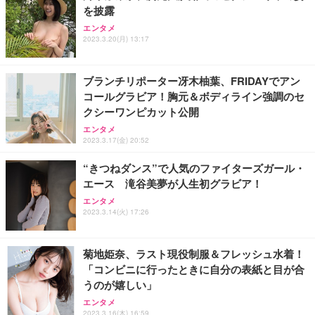
を披露
エンタメ
2023.3.20(月) 13:17
ブランチリポーター冴木柚葉、FRIDAYでアン
コールグラビア！胸元＆ボディライン強調のセ
クシーワンピカット公開
エンタメ
2023.3.17(金) 20:52
“きつねダンス”で人気のファイターズガール・
エース 滝谷美夢が人生初グラビア！
エンタメ
2023.3.14(火) 17:26
菊地姫奈、ラスト現役制服＆フレッシュ水着！
「コンビニに行ったときに自分の表紙と目が合
うのが嬉しい」
エンタメ
2023.3.16(木) 16:59