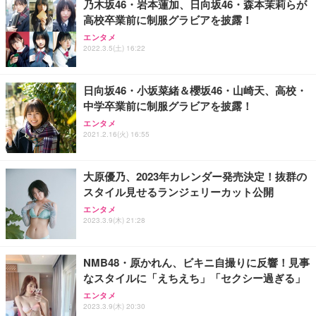
乃木坂46・岩本蓮加、日向坂46・森本茉莉らが
高校卒業前に制服グラビアを披露！
エンタメ
2022.3.5(土) 16:22
日向坂46・小坂菜緒＆櫻坂46・山崎天、高校・
中学卒業前に制服グラビアを披露！
エンタメ
2021.2.16(火) 16:55
大原優乃、2023年カレンダー発売決定！抜群の
スタイル見せるランジェリーカット公開
エンタメ
2023.3.9(木) 21:28
NMB48・原かれん、ビキニ自撮りに反響！見事
なスタイルに「えちえち」「セクシー過ぎる」
エンタメ
2023.3.9(木) 20:30