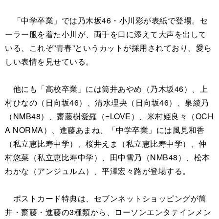
「中学卒業」では乃木坂46・小川彩が表紙で登場。セ
ーラー服を着た小川が、両手を口に添えて大声を出して
いる、これぞ”青春”というカットが採用されており、愛ら
しい表情を見せている。
他にも「高校卒業」には筒井あやめ（乃木坂46）、上
村ひなの（日向坂46）、清水理央（日向坂46）、泉綾乃
（NMB48）、齋藤樹愛羅（=LOVE）、米村姫良々（OCH
A NORMA）、進藤あまね、「中学卒業」には風見和香
（私立恵比寿中学）、桜井えま（私立恵比寿中学）、仲
村悠菜（私立恵比寿中学）、田中雪乃（NMB48）、松本
わかな（アンジュルム）、平澤宏々路が登場する。
ポストカード特典は、セブンネットショッピングが筒
井・齋藤・進藤の3種類から、ローソンエンタテインメン