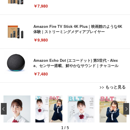
￥7,980
Amazon Fire TV Stick 4K Plus | 映画館のような4K
体験 | ストリーミングメディアプレイヤー
￥9,980
Amazon Echo Dot (エコードット) 第5世代 - Alex
a、センサー搭載、鮮やかなサウンド｜チャコール
￥7,480
>> もっと見る
[EdoErgo] オフィスチェア 椅子 テレワーク 疲れな
EIZO ビジネス向けプレミアムモニター | FlexScan
Amazonベーシック ペットシーツ 薄型 レギュラー 1
い 跳ね上げ式アームレスト コンパクト 約105度ロッ
EV3240X-WT | 31.5型4K UHD・USB Type-C・ホワ
‹
回使い捨て 無香料 ホワイト 300枚
キング pc 事務椅子 360度回転 座面昇降 強化ナイロ
イト
ン樹脂ベース 通気性メッシュ 在宅ワーク H-WY01
￥3,373
￥5,699
￥105,595
(黒網+黒枠+黒足)
1
/
5