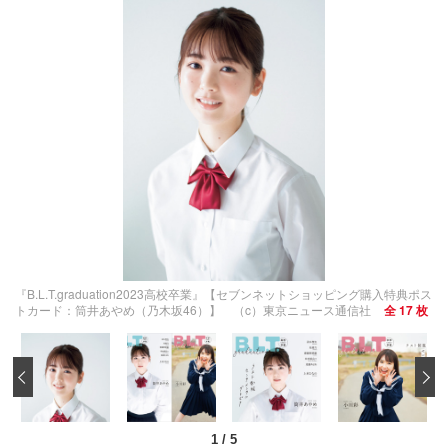
『B.L.T.graduation2023高校卒業』【セブンネットショッピング購入特典ポス
トカード：筒井あやめ（乃木坂46）】 （c）東京ニュース通信社
全 17 枚
‹
1
/
5