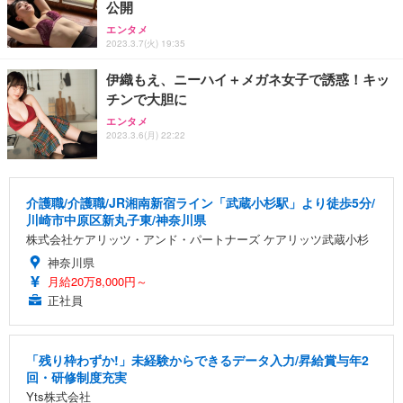
公開
エンタメ
2023.3.7(火) 19:35
伊織もえ、ニーハイ＋メガネ女子で誘惑！キッ
チンで大胆に
エンタメ
2023.3.6(月) 22:22
介護職/介護職/JR湘南新宿ライン「武蔵小杉駅」より徒歩5分/
川崎市中原区新丸子東/神奈川県
株式会社ケアリッツ・アンド・パートナーズ ケアリッツ武蔵小杉
神奈川県
月給20万8,000円～
正社員
「残り枠わずか!」未経験からできるデータ入力/昇給賞与年2
回・研修制度充実
Yts株式会社