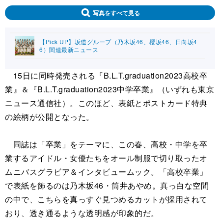
写真をすべて見る
【Pick UP】坂道グループ（乃木坂46、櫻坂46、日向坂4
6）関連最新ニュース
15日に同時発売される『B.L.T.graduation2023高校卒
業』＆『B.L.T.graduation2023中学卒業』（いずれも東京
ニュース通信社）。このほど、表紙とポストカード特典
の絵柄が公開となった。
同誌は「卒業」をテーマに、この春、高校・中学を卒
業するアイドル・女優たちをオール制服で切り取ったオ
ムニバスグラビア＆インタビュームック。「高校卒業」
で表紙を飾るのは乃木坂46・筒井あやめ。真っ白な空間
の中で、こちらを真っすぐ見つめるカットが採用されて
おり、透き通るような透明感が印象的だ。