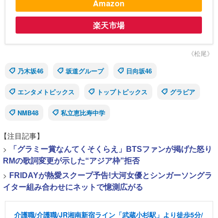
Amazon
楽天市場
《松尾》
乃木坂46
坂道グループ
日向坂46
エンタメトピックス
トップトピックス
グラビア
NMB48
私立恵比寿中学
【注目記事】
>
「グラミー賞なんてくそくらえ」BTSファンが掲げた怒り
RMの歌詞変更が示した“アジア枠”拒否
>
FRIDAYが熱愛スクープ予告!大河女優とシンガーソングラ
イター組み合わせにネットで憶測広がる
介護職/介護職/JR湘南新宿ライン「武蔵小杉駅」より徒歩5分/