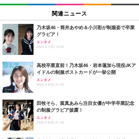
EIZO ビジネス向けプレミアムモニター | FlexScan
SIHOO B100 オフィスチェア／デスクチェア メッシ
Amazonベーシック ペットシーツ 厚型 ワイド 42枚
EV2740X-WT | 27.0型4K UHD・USB Type-C・ホワ
ュチェア 人間工学 疲れない ブラック
x2袋(84枚) ホワイト(吸収面:ライトブルー)
関連ニュース
イト
￥27,999
￥3,234
￥109,572
乃木坂46・筒井あやめ＆小川彩が制服姿で卒業
グラビア！
Sezlife オフィスチェア デスクチェア 疲れない テレ
【純正品】27"ゲーミングモニター DualSense 充電
ネオ・ルーライフ ネオ・オムツ L 中型犬用 26枚入
エンタメ
ワーク チェア 強化バックレスト 30度ロッキング機
フック付き（CFI-ZDM1J）
り 単品
2023.3.1(水) 14:50
能 人間工学 椅子 腰サポート 90度跳ね上げ式アーム
レスト 3Dヘッドレスト ハンガー付き 高反発クッシ
￥49,979
￥1,800
￥7,680
ョン PCチェア 通気性メッシュ ゲーミング/勉強/事
高校卒業直前！乃木坂46・岩本蓮加ら現役JKア
務用 おしゃれ パソコンチェア (ブラック)
イドルの制服ポストカードが一挙公開
Sezlife オフィスチェア デスクチェア 疲れない テレ
【整備済み品】Dell E2724HS 27インチ 液晶モニタ
Smart Basic(スマートベーシック) 【Amazon.co.jp
エンタメ
ワーク チェア 強化バックレスト 30度ロッキング機
ー フルHD（1920×1080）VA 非光沢 HDMI/DisplayP
限定】 Smart Basic アイリスオーヤマ ペットシーツ
2022.3.9(水) 21:43
能 人間工学 椅子 腰サポート 90度跳ね上げ式アーム
ort/VGA スピーカー内蔵 高さ調整 スイベル VESA対
超厚型 お徳用 ワイド 100枚入 (x 1) (ケース販売)
レスト 3Dヘッドレスト ハンガー付き 高反発クッシ
応 ComfortView ビジネス向け
￥7,680
￥15,800
￥3,670
ョン PCチェア 通気性メッシュ ゲーミング/勉強/事
田牧そら、當真あみら注目女優が中学卒業記念
務用 おしゃれ パソコンチェア (ホワイト)
の制服グラビア披露！
ANDWINT オフィスチェア デスクチェア 肘なし メ
【MiniLED/24.5inch/280Hz/FHD】GRAPHT THE S
アイリスオーヤマ ペットシーツ 超厚型 お徳用 レギ
ッシュ 通気性 ランバーサポート付き 腰サポート ガ
HOOTER Gaming Monitor 24” Essential ゲーミン
エンタメ
ュラー 200枚入【Amazon.co.jp限定】
ス圧無段階昇降 360度回転 キャスター付き コンパク
グモニター QD 24.5インチ 1ms FHD 量子ドット 残
2022.3.9(水) 21:38
ト 幅52×奥行58.5×高さ84～96cm テレワーク 在宅
像低減 (3年保証 | 輝点保証 | 日本メーカー)
￥3,731
￥4,139
￥34,980
勤務 ブラック