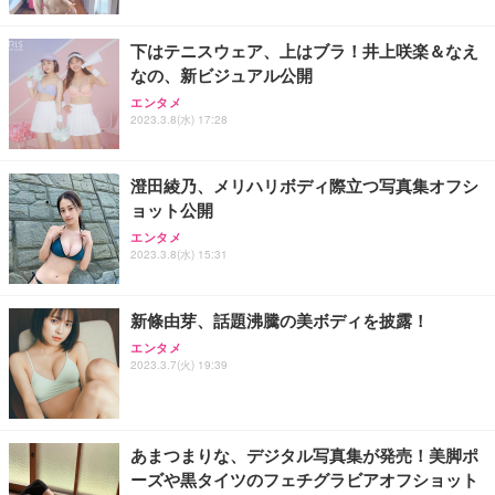
下はテニスウェア、上はブラ！井上咲楽＆なえ
なの、新ビジュアル公開
エンタメ
2023.3.8(水) 17:28
澄田綾乃、メリハリボディ際立つ写真集オフシ
ョット公開
エンタメ
2023.3.8(水) 15:31
新條由芽、話題沸騰の美ボディを披露！
エンタメ
2023.3.7(火) 19:39
あまつまりな、デジタル写真集が発売！美脚ポ
ーズや黒タイツのフェチグラビアオフショット