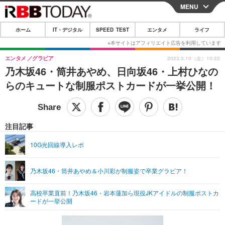
MENU
CLOSE
ホーム
IT・デジタル
SPEED TEST
エンタメ
ライフ
ホーム
IT・デジタル
エンタメ
グラビア
2023.3.10（金）10:32
乃木坂46・筒井あやめ、日向坂46・上村ひなの
IT・デジタルTOP
スマートフォン
SPEED TEST
らのキュートな制服ポストカードが一挙公開！
ネタ
ガジェット・ツール
エンタメ
ショッピング
その他
エンタメTOP
映画・ドラマ
ライフ
注目記事
韓流・K-POP
韓国・芸能
ライフTOP
グルメ
リリース一覧
10G光回線導入レポ
音楽
スポーツ
ペット
ショッピング
プッシュ通知の停止方法
乃木坂46・筒井あやめ＆小川彩が制服姿で卒業グラビア！
グラビア
ブログ
その他
高校卒業直前！乃木坂46・岩本蓮加ら現役JKアイドルの制服ポストカ
ショッピング
その他
ードが一挙公開