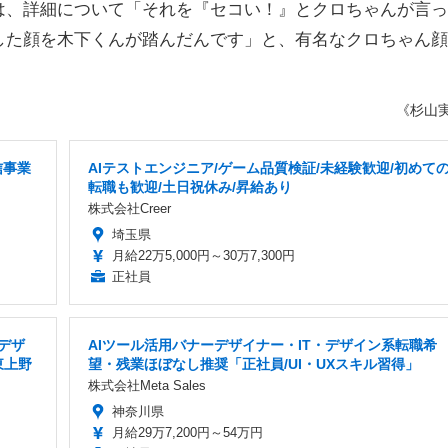
、詳細について「それを『セコい！』とクロちゃんが言っ
した顔を木下くんが踏んだんです」と、有名なクロちゃん顔
《杉山
信事業
AIテストエンジニア/ゲーム品質検証/未経験歓迎/初めて
転職も歓迎/土日祝休み/昇給あり
株式会社Creer
埼玉県
月給22万5,000円～30万7,300円
正社員
・デザ
AIツール活用バナーデザイナー・IT・デザイン系転職希
東上野
望・残業ほぼなし推奨「正社員/UI・UXスキル習得」
株式会社Meta Sales
神奈川県
月給29万7,200円～54万円