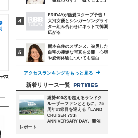
「相変わらず」「嘘でしょ…」
FRIDAYが熱愛スクープ予告！
大河女優とシンガーソングライ
修
ター組み合わせにネットで憶測
制
広がる
熊本在住のスザンヌ、被災した
自宅の凄惨な写真を公開 心境
や恐怖体験についても告白
アクセスランキングをもっと見る
新着リリース一覧
総勢400名を超えるランドク
ルーザーファンとともに、75
周年の節目を迎える『LAND
CRUISER 75th
ANNIVERSARY DAY』開催
レポート