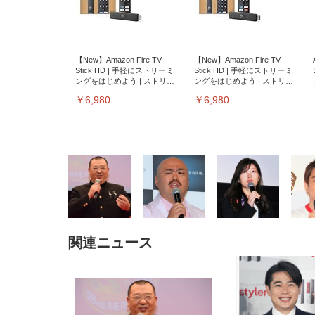
【New】Amazon Fire TV
【New】Amazon Fire TV
Stick HD | 手軽にストリーミ
Stick HD | 手軽にストリーミ
ングをはじめよう | ストリー
ングをはじめよう | ストリー
ミングメディアプレイヤー
ミングメディアプレイヤー
￥6,980
￥6,980
関連ニュース
EIZO ビジネス向けプレミア
EIZO ビジネス向けプレミア
【純
[EdoErgo] オフィスチェア 椅
Amazonベーシック ペットシ
SIHOO B100 オフィスチェア
Amazonベーシック ペットシ
ムモニター | FlexScan
ムモニター | FlexScan
ニタ
子 テレワーク 疲れない 跳ね
ーツ 薄型 レギュラー 1回使い
／デスクチェア メッシュチェ
ーツ 厚型 ワイド 42枚x2袋(84
EV3240X-WT | 31.5型4K
EV2740X-WT | 27.0型4K
ク付
上げ式アームレスト コンパク
捨て 無香料 ホワイト 300枚
ア 人間工学 疲れない ブラッ
枚) ホワイト(吸収面:ライトブ
UHD・USB Type-C・ホワイ
UHD・USB Type-C・ホワイ
ト 約105度ロッキング pc 事務
￥105,595
￥109,572
ク
ルー)
￥4
ト
ト
￥5,699
￥3,373
￥27,999
￥3,234
椅子 360度回転 座面昇降 強化