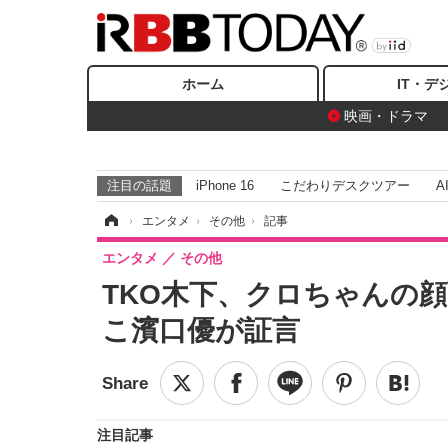
ホーム
IT・デ
映画・ドラマ
注目の話題
iPhone 16
こだわりデスクツアー
A
ホーム
›
エンタメ
›
その他
›
記事
エンタメ
その他
TKO木下、クロちゃんの
こ濱口優が証言
注目記事