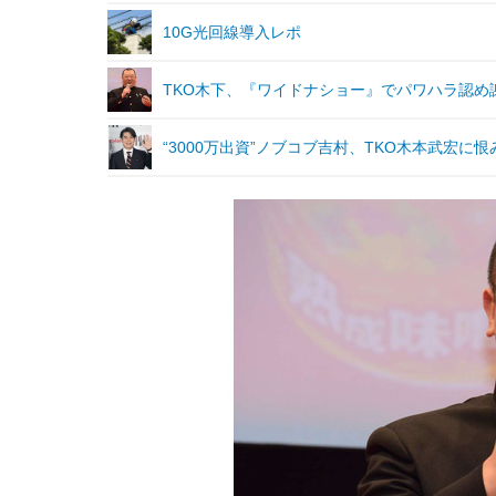
10G光回線導入レポ
TKO木下、『ワイドナショー』でパワハラ認め
“3000万出資”ノブコブ吉村、TKO木本武宏