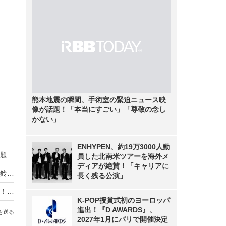
熊本地震の瞬間、手術室の緊迫ニュース映
像が話題！「本当にすごい」「尊敬の念し
かない」
ENHYPEN、約19万3000人動
熊本地震の瞬間、手術室の緊迫ニュース映像が話題！「本当にすごい」「尊敬の念しかない」
員した北南米ツアーを海外メ
ディアが絶賛！「キャリアに
「今が一番バスト大きい！」「自信あります！」鈴木奈々、アンバサダーのナイトブラ写真を公開
長く残る公演」
木村了、妻・奥菜恵の誕生日祝福ショットを公開！「素敵な家族」「ラブラブ」と反響
K-POP授賞式初のヨーロッパ
進出！『D AWARDS』、
を送る
2027年1月にパリで開催決定