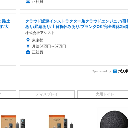
正社員
員/土
クラウド認定インストラクター兼クラウドエンジニア/研
す/大
あり/昇給あり/土日祝休みあり/ブランクOK/完全週休2日
株式会社アシスト
東京都
月給34万円～67万円
正社員
Sponsored by
ア
ディスプレイ
犬用トイレ