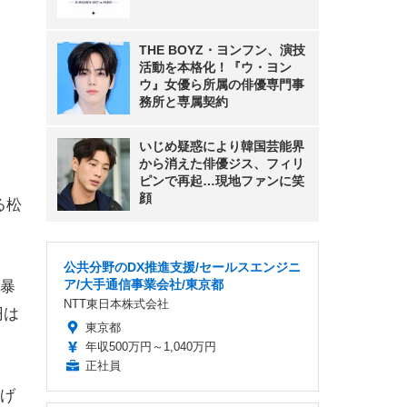
THE BOYZ・ヨンフン、演技
活動を本格化！『ウ・ヨン
ウ』女優ら所属の俳優専門事
務所と専属契約
いじめ疑惑により韓国芸能界
から消えた俳優ジス、フィリ
ピンで再起…現地ファンに笑
顔
る松
公共分野のDX推進支援/セールスエンジニ
ア/大手通信事業会社/東京都
暴
NTT東日本株式会社
円は
東京都
年収500万円～1,040万円
正社員
げ