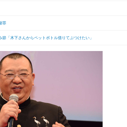
謝罪
に恨み節「木下さんからペットボトル借りてぶつけたい」