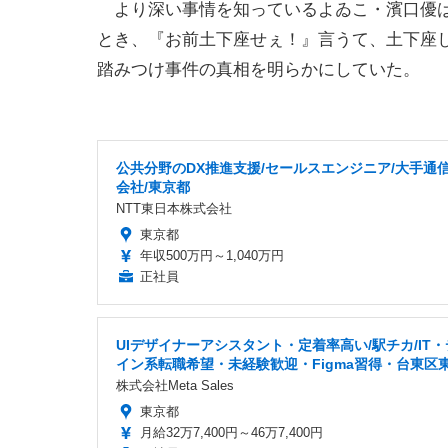
より深い事情を知っているよゐこ・濱口優は
とき、『お前土下座せぇ！』言うて、土下座
踏みつけ事件の真相を明らかにしていた。
公共分野のDX推進支援/セールスエンジニア/大手通
会社/東京都
NTT東日本株式会社
東京都
年収500万円～1,040万円
正社員
UIデザイナーアシスタント・定着率高い/駅チカ/IT
イン系転職希望・未経験歓迎・Figma習得・台東区
株式会社Meta Sales
東京都
月給32万7,400円～46万7,400円