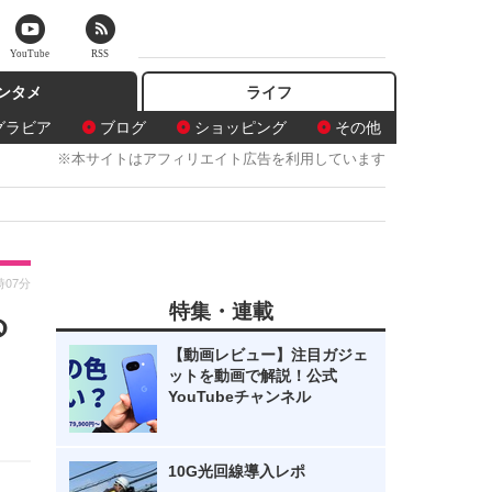
YouTube
RSS
ンタメ
ライフ
グラビア
ブログ
ショッピング
その他
※本サイトはアフィリエイト広告を利用しています
時07分
特集・連載
ゐ
【動画レビュー】注目ガジェ
ットを動画で解説！公式
YouTubeチャンネル
10G光回線導入レポ