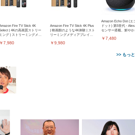
Amazon Echo Dot (
Amazon Fire TV Stick 4K
Amazon Fire TV Stick 4K Plus
ドット) 第5世代 - Ale
Select | 4Kの高画質ストリー
| 映画館のような4K体験 | スト
センサー搭載、鮮やか
ミング | ストリーミングメデ
リーミングメディアプレイヤ
サウンド｜チャコール
￥7,480
ィアプレイヤー
ー
￥7,980
￥9,980
>> もっ
【整備済み品】Dell
【MiniLED/24.5inch/280Hz/
正品】27"ゲーミングモ
ANDWINT オフィスチ
アイリスオーヤマ ペ
Sezlife オフィスチェア デスク
ネオ・ルーライフ ネオ・オム
E2724HS 27インチ 液晶モ
Sezlife オフィスチェア デスク
Smart Basic(スマートベーシ
GRAPHT THE SHOOTER
ー DualSense 充電フッ
ア デスクチェア 肘なし
シーツ 超厚型 お徳用 
チェア 疲れない テレワーク
ツ L 中型犬用 26枚入り 単品
ニター フル
チェア 疲れない テレワーク
ック) 【Amazon.co.jp限定】
Gaming Monitor 24” Essential
き（CFI-ZDM1J）
ッシュ 通気性 ランバ
ュラー 200枚入
チェア 強化バックレスト 30
HD（1920×1080）VA 非光
チェア 強化バックレスト 30度
Smart Basic アイリスオーヤマ
ーミングモニター QD 24.5イ
ポート付き 腰サポート
【Amazon.co.jp限定】
￥1,800
￥15,800
￥34,980
9,979
度ロッキング機能 人間工学 椅
沢 HDMI/DisplayPort/VGA
ロッキング機能 人間工学 椅子
ペットシーツ 超厚型 お徳用
￥4,139
￥3,731
1ms FHD 量子ドット 残像低減
ス圧無段階昇降 360度
￥7,680
￥7,680
￥3,670
子 腰サポート 90度跳ね上げ
スピーカー内蔵 高さ調整 ス
腰サポート 90度跳ね上げ式ア
ワイド 100枚入 (x 1) (ケース
年保証 | 輝点保証 | 日本メーカ
転 キャスター付き コ