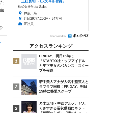
「正社員/UI・UXスキル習得」
た
株式会社Meta Sales
面
神奈川県
月給29万7,200円～54万円
正社員
実》
Sponsored by
の
アクセスランキング
FRIDAY、明日15時に
「STARTO社トップアイドル
と年下美女のバカンス」スクー
プを報道
若手美人アナが人気中堅芸人と
ラブラブ同棲！FRIDAY、明日
15時に熱愛スクープ
乃木坂46・中西アルノ、どん
くさすぎる浴衣動画にネット