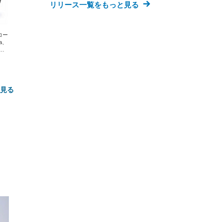
リリース一覧をもっと見る
エコー
xa、
な
と見る
FHD】
ェ
ット
 メ
レギ
 ゲ
ーサ
ンチ
 ガ
 (3
回
ー)
ンパ