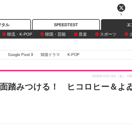
X
ジタル
SPEEDTEST
エ
韓流・K-POP
韓国・芸能
音楽
スポーツ
I
Google Pixel 9
韓国ドラマ
K-POP
2022年10月14日（金） 10
顔面踏みつける！ ヒコロヒー＆よ