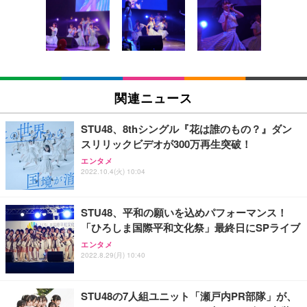
Amazonベーシック ペットシーツ 薄型 レギュラー 1
い 跳ね上げ式アームレスト コンパクト 約105度ロッ
EV3240X-WT | 31.5型4K UHD・USB Type-C・ホワ
回使い捨て 無香料 ホワイト 300枚
キング pc 事務椅子 360度回転 座面昇降 強化ナイロ
イト
ン樹脂ベース 通気性メッシュ 在宅ワーク H-WY01
￥3,373
￥5,699
￥105,595
(黒網+黒枠+黒足)
EIZO ビジネス向けプレミアムモニター | FlexScan
SIHOO B100 オフィスチェア／デスクチェア メッシ
Amazonベーシック ペットシーツ 厚型 ワイド 42枚
EV2740X-WT | 27.0型4K UHD・USB Type-C・ホワ
ュチェア 人間工学 疲れない ブラック
x2袋(84枚) ホワイト(吸収面:ライトブルー)
関連ニュース
イト
￥27,999
￥3,234
￥109,572
STU48、8thシングル『花は誰のもの？』ダン
スリリックビデオが300万再生突破！
Sezlife オフィスチェア デスクチェア 疲れない テレ
【純正品】27"ゲーミングモニター DualSense 充電
ネオ・ルーライフ ネオ・オムツ L 中型犬用 26枚入
エンタメ
ワーク チェア 強化バックレスト 30度ロッキング機
2022.10.4(火) 10:04
フック付き（CFI-ZDM1J）
り 単品
能 人間工学 椅子 腰サポート 90度跳ね上げ式アーム
レスト 3Dヘッドレスト ハンガー付き 高反発クッシ
￥49,979
￥1,800
￥7,680
ョン PCチェア 通気性メッシュ ゲーミング/勉強/事
STU48、平和の願いを込めパフォーマンス！
務用 おしゃれ パソコンチェア (ブラック)
「ひろしま国際平和文化祭」最終日にSPライブ
Sezlife オフィスチェア デスクチェア 疲れない テレ
【整備済み品】Dell E2724HS 27インチ 液晶モニタ
Smart Basic(スマートベーシック) 【Amazon.co.jp
エンタメ
ワーク チェア 強化バックレスト 30度ロッキング機
ー フルHD（1920×1080）VA 非光沢 HDMI/DisplayP
限定】 Smart Basic アイリスオーヤマ ペットシーツ
2022.8.29(月) 10:40
能 人間工学 椅子 腰サポート 90度跳ね上げ式アーム
ort/VGA スピーカー内蔵 高さ調整 スイベル VESA対
超厚型 お徳用 ワイド 100枚入 (x 1) (ケース販売)
レスト 3Dヘッドレスト ハンガー付き 高反発クッシ
応 ComfortView ビジネス向け
￥7,680
￥15,800
￥3,670
ョン PCチェア 通気性メッシュ ゲーミング/勉強/事
STU48の7人組ユニット「瀬戸内PR部隊」が、
務用 おしゃれ パソコンチェア (ホワイト)