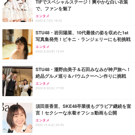
TIFでスペシャルステージ！爽やかな白い衣装
ANDWINT オフィスチェア デスクチェア 肘なし メ
【MiniLED/24.5inch/280Hz/FHD】GRAPHT THE S
アイリスオーヤマ ペットシーツ 超厚型 お徳用 レギ
で、ファンを魅了
ッシュ 通気性 ランバーサポート付き 腰サポート ガ
HOOTER Gaming Monitor 24” Essential ゲーミン
ュラー 200枚入【Amazon.co.jp限定】
ス圧無段階昇降 360度回転 キャスター付き コンパク
グモニター QD 24.5インチ 1ms FHD 量子ドット 残
エンタメ
ト 幅52×奥行58.5×高さ84～96cm テレワーク 在宅
像低減 (3年保証 | 輝点保証 | 日本メーカー)
￥3,731
2022.8.7(日) 16:23
￥4,139
￥34,980
勤務 ブラック
STU48・岩田陽菜、10代最後の姿を収めた1st
写真集発売！ビキニ・ランジェリーにも初挑戦
エンタメ
2022.9.22(木) 13:04
STU48・瀧野由美子＆石田みなみが神戸旅へ！
絶品グルメ巡り＆バウムクーヘン作りに挑戦
エンタメ
2022.8.30(火) 17:05
須田亜香里、SKE48卒業後もグラビア継続を宣
言！セクシーな水着オフショ動画も公開
エンタメ
2022.10.4(火) 23:25