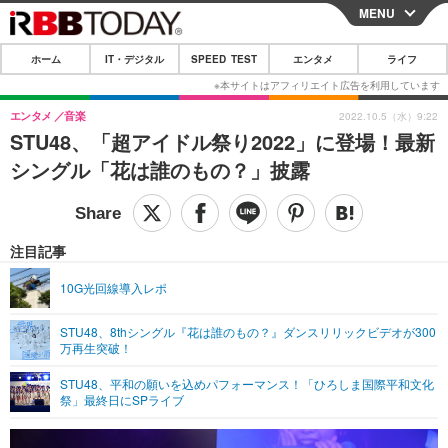
MENU
CLOSE
ホーム
IT・デジタル
SPEED TEST
エンタメ
ライフ
ホーム
IT・デジタル
エンタメ
音楽
2022.10.5（水）9:22
STU48、「超アイドル祭り2022」に登場！最新
IT・デジタルTOP
スマートフォン
SPEED TEST
シングル「花は誰のもの？」披露
ネタ
ガジェット・ツール
エンタメ
ショッピング
その他
エンタメTOP
映画・ドラマ
ライフ
注目記事
韓流・K-POP
韓国・芸能
ライフTOP
グルメ
リリース一覧
10G光回線導入レポ
音楽
スポーツ
ペット
ショッピング
プッシュ通知の停止方法
STU48、8thシングル『花は誰のもの？』ダンスリリックビデオが300
万再生突破！
グラビア
ブログ
その他
STU48、平和の願いを込めパフォーマンス！「ひろしま国際平和文化
ショッピング
その他
祭」最終日にSPライブ