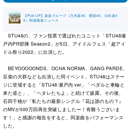
【Pick UP】坂道グループ（乃木坂46、櫻坂46、日向坂4
6）関連最新ニュース
STU48の、ファン投票で選ばれたユニット「STU48瀬
戸内PR部隊 Season2」が5日、アイドルフェス「超アイ
ドル祭り2022」に出演した。
BEYOOOOONDS、OCHA NORMA、GANG PARDE、
豆柴の大群なども出演した同イベント。STU48はステー
ジに登場すると「STU48 瀬戸内 ver」「ペダルと車輪と
来た道と」、「ヘタレたちよ」と続けて披露。その後、
石田千穂が「私たちの最新シングル『花は誰のもの？』
のMVが300万回再生突破しましたー！有難うございま
す！」と感謝の報告をすると、同楽曲をパフォーマンス
した。