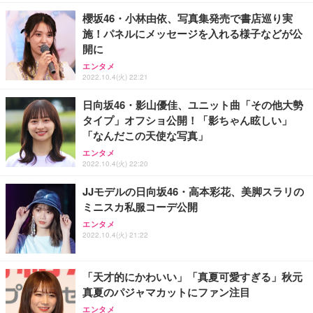
櫻坂46・小林由依、写真集発売で書店巡り実
施！パネルにメッセージを入れる様子などが公
開に
エンタメ
2022.10.4(火) 22:21
日向坂46・影山優佳、ユニット曲「その他大勢
タイプ」オフショ公開！「影ちゃん眩しい」
「なんだこの天使な写真」
エンタメ
2022.10.4(火) 22:20
JJモデルの日向坂46・高本彩花、美脚スラリの
ミニスカ私服コーデ公開
エンタメ
2022.10.4(火) 21:22
「天才的にかわいい」「真夏可愛すぎる」秋元
真夏のパジャマカットにファン注目
エンタメ