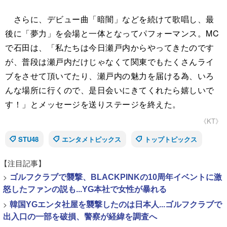
さらに、デビュー曲「暗闇」などを続けて歌唱し、最
後に「夢力」を会場と一体となってパフォーマンス。MC
で石田は、「私たちは今日瀬戸内からやってきたのです
が、普段は瀬戸内だけじゃなくて関東でもたくさんライ
ブをさせて頂いてたり、瀬戸内の魅力を届ける為、いろ
んな場所に行くので、是日会いにきてくれたら嬉しいで
す！」とメッセージを送りステージを終えた。
《KT》
STU48
エンタメトピックス
トップトピックス
【注目記事】
>
ゴルフクラブで襲撃、BLACKPINKの10周年イベントに激
怒したファンの説も...YG本社で女性が暴れる
>
韓国YGエンタ社屋を襲撃したのは日本人...ゴルフクラブで
出入口の一部を破損、警察が経緯を調査へ