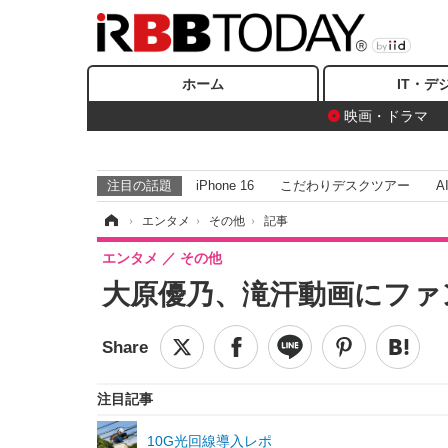
ホーム
IT・デ
映画・ドラマ
注目の話題
iPhone 16
こだわりデスクツアー
A
ホーム
›
エンタメ
›
その他
›
記事
エンタメ
その他
大原優乃、滝汗動画にファ
注目記事
10G光回線導入レポ