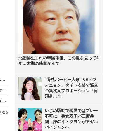
北朝鮮生まれの韓国俳優、この世を去って4
年…末期の膀胱がんで
King & Prince、LAトラベルバラエティがディズニープラスで世界同時独占配信
“骨格バービー人形”IVE・ウ
ォニョン、タイト衣装で際立
【動画】iPhone Airは「史上最高の普段使い機」か？買ってはいけない人とベストバイな人
つ異次元プロポーション「何
頭身…？」
【Oura Ring 4】もうスマートウォッチには戻れない？“指輪”で健康管理する時代が来た【徹底レビュー】
いじめ騒動で韓国ではプレー
を送る
不可に、美女双子が三度共
闘 妹のイ・ダヨンがアゼル
バイジャンへ