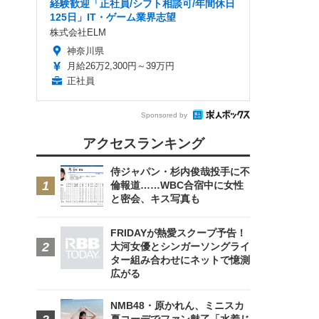
経験歓迎「正社員/シフト相談可/年間休日
125日」IT・ゲーム業界志望
株式会社ELM
神奈川県
月給26万2,300円～39万円
正社員
Sponsored by
アクセスランキング
侍ジャパン・杉内俊哉投手に不
倫報道……WBC合宿中に女性
と密会、キス写真も
FRIDAYが熱愛スクープ予告！
大河女優とシンガーソングライ
ター組み合わせにネットで憶測
広がる
NMB48・原かれん、ミニスカ