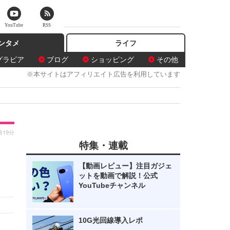
YouTube
RSS
ンタメ
ライフ
グラビア
ブログ
ショッピング
その他
※本サイトはアフィリエイト広告を利用しています
時19分
特集・連載
【動画レビュー】注目ガジェ
ットを動画で解説！公式
YouTubeチャンネル
10G光回線導入レポ