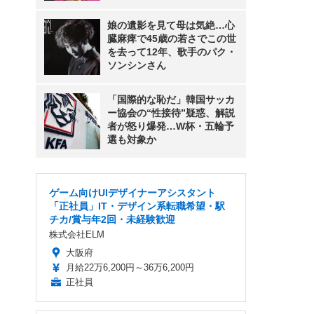
娘の遺影を見て母は気絶…心
臓麻痺で45歳の若さでこの世
を去って12年、歌手のパク・
ソンシンさん
「国際的な恥だ」韓国サッカ
ー協会の“性接待”疑惑、解説
者が怒り爆発…W杯・五輪予
』
選も対象か
ゲーム向けUIデザイナーアシスタント
「正社員」IT・デザイン系転職希望・駅
チカ/賞与年2回・未経験歓迎
株式会社ELM
大阪府
月給22万6,200円～36万6,200円
正社員