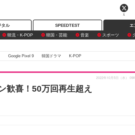
X
ジタル
SPEEDTEST
エ
韓流・K-POP
韓国・芸能
音楽
スポーツ
I
Google Pixel 9
韓国ドラマ
K-POP
2022年10月5日（水） 09
ン歓喜！50万回再生超え