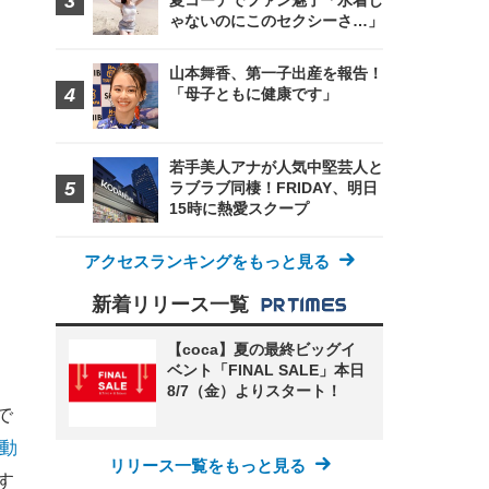
夏コーデでファン魅了「水着じ
ゃないのにこのセクシーさ…」
山本舞香、第一子出産を報告！
「母子ともに健康です」
若手美人アナが人気中堅芸人と
ラブラブ同棲！FRIDAY、明日
15時に熱愛スクープ
アクセスランキングをもっと見る
新着リリース一覧
【coca】夏の最終ビッグイ
ベント「FINAL SALE」本日
8/7（金）よりスタート！
で
動
リリース一覧をもっと見る
す