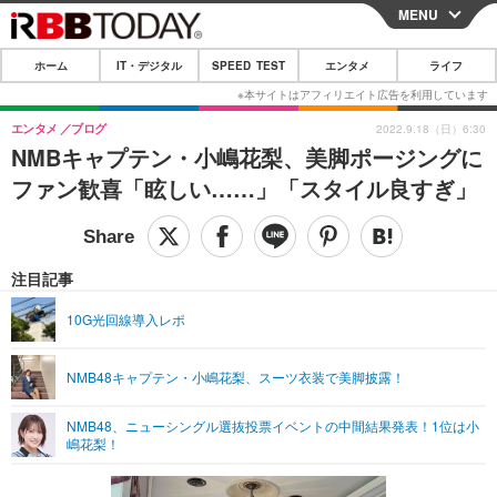
MENU
CLOSE
ホーム
IT・デジタル
SPEED TEST
エンタメ
ライフ
ホーム
IT・デジタル
エンタメ
ブログ
2022.9.18（日）6:30
NMBキャプテン・小嶋花梨、美脚ポージングに
IT・デジタルTOP
スマートフォン
SPEED TEST
ファン歓喜「眩しい……」「スタイル良すぎ」
ネタ
ガジェット・ツール
エンタメ
ショッピング
その他
エンタメTOP
映画・ドラマ
ライフ
注目記事
韓流・K-POP
韓国・芸能
ライフTOP
グルメ
リリース一覧
10G光回線導入レポ
音楽
スポーツ
ペット
ショッピング
プッシュ通知の停止方法
NMB48キャプテン・小嶋花梨、スーツ衣装で美脚披露！
グラビア
ブログ
その他
NMB48、ニューシングル選抜投票イベントの中間結果発表！1位は小
ショッピング
その他
嶋花梨！