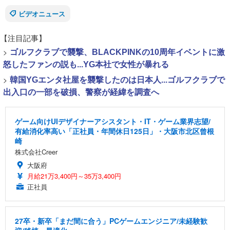
ビデオニュース
【注目記事】
>
ゴルフクラブで襲撃、BLACKPINKの10周年イベントに激
怒したファンの説も...YG本社で女性が暴れる
>
韓国YGエンタ社屋を襲撃したのは日本人...ゴルフクラブで
出入口の一部を破損、警察が経緯を調査へ
ゲーム向けUIデザイナーアシスタント・IT・ゲーム業界志望/
有給消化率高い「正社員・年間休日125日」・大阪市北区曾根
崎
株式会社Creer
大阪府
月給21万3,400円～35万3,400円
正社員
27卒・新卒「まだ間に合う」PCゲームエンジニア/未経験歓