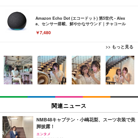
Amazon Echo Dot (エコードット) 第5世代 - Alex
a、センサー搭載、鮮やかなサウンド｜チャコール
￥7,480
>> もっと見る
[EdoErgo] オフィスチェア 椅子 テレワーク 疲れな
EIZO ビジネス向けプレミアムモニター | FlexScan
Amazonベーシック ペットシーツ 薄型 レギュラー 1
い 跳ね上げ式アームレスト コンパクト 約105度ロッ
EV3240X-WT | 31.5型4K UHD・USB Type-C・ホワ
回使い捨て 無香料 ホワイト 300枚
キング pc 事務椅子 360度回転 座面昇降 強化ナイロ
イト
ン樹脂ベース 通気性メッシュ 在宅ワーク H-WY01
￥3,373
￥5,699
￥105,595
(黒網+黒枠+黒足)
EIZO ビジネス向けプレミアムモニター | FlexScan
SIHOO B100 オフィスチェア／デスクチェア メッシ
Amazonベーシック ペットシーツ 厚型 ワイド 42枚
EV2740X-WT | 27.0型4K UHD・USB Type-C・ホワ
ュチェア 人間工学 疲れない ブラック
x2袋(84枚) ホワイト(吸収面:ライトブルー)
関連ニュース
イト
￥27,999
￥3,234
￥109,572
NMB48キャプテン・小嶋花梨、スーツ衣装で美
脚披露！
Sezlife オフィスチェア デスクチェア 疲れない テレ
【純正品】27"ゲーミングモニター DualSense 充電
ネオ・ルーライフ ネオ・オムツ L 中型犬用 26枚入
エンタメ
ワーク チェア 強化バックレスト 30度ロッキング機