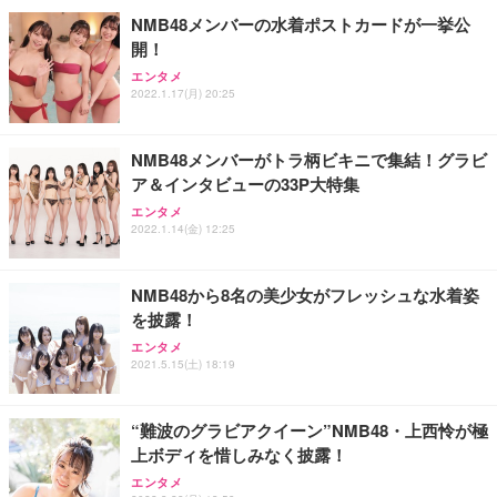
NMB48メンバーの水着ポストカードが一挙公
開！
エンタメ
2022.1.17(月) 20:25
NMB48メンバーがトラ柄ビキニで集結！グラビ
ア＆インタビューの33P大特集
エンタメ
2022.1.14(金) 12:25
NMB48から8名の美少女がフレッシュな水着姿
を披露！
エンタメ
2021.5.15(土) 18:19
“難波のグラビアクイーン”NMB48・上西怜が極
上ボディを惜しみなく披露！
エンタメ