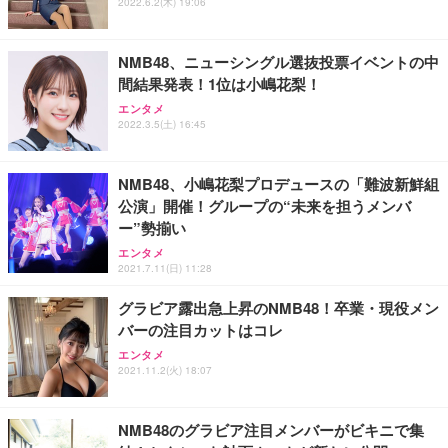
フック付き（CFI-ZDM1J）
り 単品
2022.6.2(木) 19:06
能 人間工学 椅子 腰サポート 90度跳ね上げ式アーム
レスト 3Dヘッドレスト ハンガー付き 高反発クッシ
￥49,979
￥1,800
￥7,680
ョン PCチェア 通気性メッシュ ゲーミング/勉強/事
NMB48、ニューシングル選抜投票イベントの中
務用 おしゃれ パソコンチェア (ブラック)
間結果発表！1位は小嶋花梨！
Sezlife オフィスチェア デスクチェア 疲れない テレ
【整備済み品】Dell E2724HS 27インチ 液晶モニタ
Smart Basic(スマートベーシック) 【Amazon.co.jp
エンタメ
ワーク チェア 強化バックレスト 30度ロッキング機
ー フルHD（1920×1080）VA 非光沢 HDMI/DisplayP
限定】 Smart Basic アイリスオーヤマ ペットシーツ
2022.3.5(土) 16:45
能 人間工学 椅子 腰サポート 90度跳ね上げ式アーム
ort/VGA スピーカー内蔵 高さ調整 スイベル VESA対
超厚型 お徳用 ワイド 100枚入 (x 1) (ケース販売)
レスト 3Dヘッドレスト ハンガー付き 高反発クッシ
応 ComfortView ビジネス向け
￥7,680
￥15,800
￥3,670
ョン PCチェア 通気性メッシュ ゲーミング/勉強/事
NMB48、小嶋花梨プロデュースの「難波新鮮組
務用 おしゃれ パソコンチェア (ホワイト)
公演」開催！グループの“未来を担うメンバ
ANDWINT オフィスチェア デスクチェア 肘なし メ
【MiniLED/24.5inch/280Hz/FHD】GRAPHT THE S
アイリスオーヤマ ペットシーツ 超厚型 お徳用 レギ
ー”勢揃い
ッシュ 通気性 ランバーサポート付き 腰サポート ガ
HOOTER Gaming Monitor 24” Essential ゲーミン
ュラー 200枚入【Amazon.co.jp限定】
ス圧無段階昇降 360度回転 キャスター付き コンパク
グモニター QD 24.5インチ 1ms FHD 量子ドット 残
エンタメ
ト 幅52×奥行58.5×高さ84～96cm テレワーク 在宅
像低減 (3年保証 | 輝点保証 | 日本メーカー)
￥3,731
2021.7.11(日) 11:28
￥4,139
￥34,980
勤務 ブラック
グラビア露出急上昇のNMB48！卒業・現役メン
バーの注目カットはコレ
エンタメ
2021.11.2(火) 18:07
NMB48のグラビア注目メンバーがビキニで集