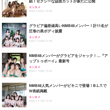
結！セクシーな誌面カットが新たに公開
エンタメ
2022.7.23(土) 15:56
グラビア偏差値高いNMB48メンバー！計11名が
圧巻の美ボディ披露
エンタメ
2022.7.15(金) 21:48
NMB48メンバーがグラビアをジャック！…『ア
ップトゥボーイ』最新号
エンタメ
2022.7.15(金) 10:42
NMB48人気メンバーがビキニで登場！B.L.T.で
W表紙掲載
エンタメ
2022.7.11(月) 14:43