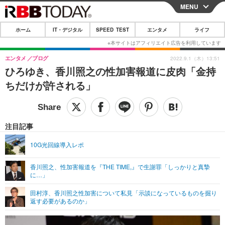
MENU
CLOSE
ホーム
IT・デジタル
SPEED TEST
エンタメ
ライフ
ホーム
IT・デジタル
エンタメ
ブログ
2022.9.1（木）13:51
ひろゆき、香川照之の性加害報道に皮肉「金持
IT・デジタルTOP
スマートフォン
SPEED TEST
ちだけが許される」
ネタ
ガジェット・ツール
エンタメ
ショッピング
その他
エンタメTOP
映画・ドラマ
ライフ
注目記事
韓流・K-POP
韓国・芸能
ライフTOP
グルメ
リリース一覧
10G光回線導入レポ
音楽
スポーツ
ペット
ショッピング
プッシュ通知の停止方法
香川照之、性加害報道を『THE TIME,』で生謝罪「しっかりと真摯
に…」
グラビア
ブログ
その他
田村淳、香川照之性加害について私見「示談になっているものを掘り
ショッピング
その他
返す必要があるのか」