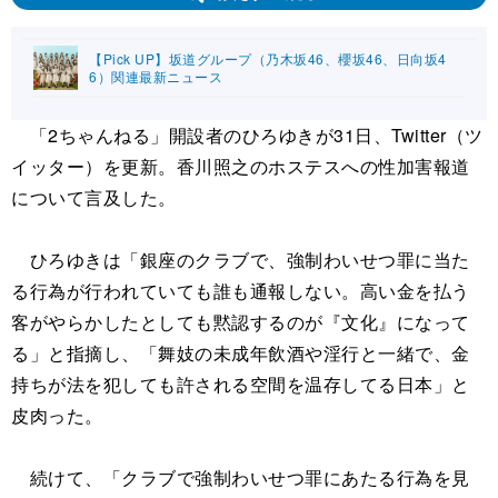
【Pick UP】坂道グループ（乃木坂46、櫻坂46、日向坂4
6）関連最新ニュース
「2ちゃんねる」開設者のひろゆきが31日、Twitter（ツ
イッター）を更新。香川照之のホステスへの性加害報道
について言及した。
ひろゆきは「銀座のクラブで、強制わいせつ罪に当た
る行為が行われていても誰も通報しない。高い金を払う
客がやらかしたとしても黙認するのが『文化』になって
る」と指摘し、「舞妓の未成年飲酒や淫行と一緒で、金
持ちが法を犯しても許される空間を温存してる日本」と
皮肉った。
続けて、「クラブで強制わいせつ罪にあたる行為を見