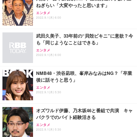
ねぎらい「大変やったと思います」
エンタメ
2022.9.1(木) 6:00
武田久美子、33年前の“貝殻ビキニ”に意欲？今
も「同じようなことはできる」
エンタメ
2022.9.1(木) 6:00
NMB48・渋谷凪咲、峯岸みなみはNG？「卒業
後に話そうと思う」
エンタメ
2022.9.1(木) 5:30
オズワルド伊藤、乃木坂46と番組で共演 キャ
バクラでのバイト経験活きる
エンタメ
2022.9.1(木) 5:30