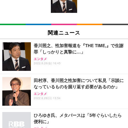
ン樹脂ベース 通気性メッシュ 在宅ワーク H-WY01
￥3,373
￥5,699
￥105,595
(黒網+黒枠+黒足)
EIZO ビジネス向けプレミアムモニター | FlexScan
SIHOO B100 オフィスチェア／デスクチェア メッシ
Amazonベーシック ペットシーツ 厚型 ワイド 42枚
EV2740X-WT | 27.0型4K UHD・USB Type-C・ホワ
ュチェア 人間工学 疲れない ブラック
x2袋(84枚) ホワイト(吸収面:ライトブルー)
関連ニュース
イト
￥27,999
￥3,234
￥109,572
香川照之、性加害報道を『THE TIME,』で生謝
罪「しっかりと真摯に…」
Sezlife オフィスチェア デスクチェア 疲れない テレ
【純正品】27"ゲーミングモニター DualSense 充電
ネオ・ルーライフ ネオ・オムツ L 中型犬用 26枚入
エンタメ
ワーク チェア 強化バックレスト 30度ロッキング機
2022.8.26(金) 16:45
フック付き（CFI-ZDM1J）
り 単品
能 人間工学 椅子 腰サポート 90度跳ね上げ式アーム
レスト 3Dヘッドレスト ハンガー付き 高反発クッシ
￥49,979
￥1,800
￥7,680
ョン PCチェア 通気性メッシュ ゲーミング/勉強/事
田村淳、香川照之性加害について私見「示談に
務用 おしゃれ パソコンチェア (ブラック)
なっているものを掘り返す必要があるのか」
Sezlife オフィスチェア デスクチェア 疲れない テレ
【整備済み品】Dell E2724HS 27インチ 液晶モニタ
Smart Basic(スマートベーシック) 【Amazon.co.jp
エンタメ
ワーク チェア 強化バックレスト 30度ロッキング機
ー フルHD（1920×1080）VA 非光沢 HDMI/DisplayP
限定】 Smart Basic アイリスオーヤマ ペットシーツ
2022.8.28(日) 13:54
能 人間工学 椅子 腰サポート 90度跳ね上げ式アーム
ort/VGA スピーカー内蔵 高さ調整 スイベル VESA対
超厚型 お徳用 ワイド 100枚入 (x 1) (ケース販売)
レスト 3Dヘッドレスト ハンガー付き 高反発クッシ
応 ComfortView ビジネス向け
￥7,680
￥15,800
￥3,670
ョン PCチェア 通気性メッシュ ゲーミング/勉強/事
ひろゆき氏、メタバースは「5年ぐらいしたら
務用 おしゃれ パソコンチェア (ホワイト)
便利に」
ANDWINT オフィスチェア デスクチェア 肘なし メ
【MiniLED/24.5inch/280Hz/FHD】GRAPHT THE S
アイリスオーヤマ ペットシーツ 超厚型 お徳用 レギ