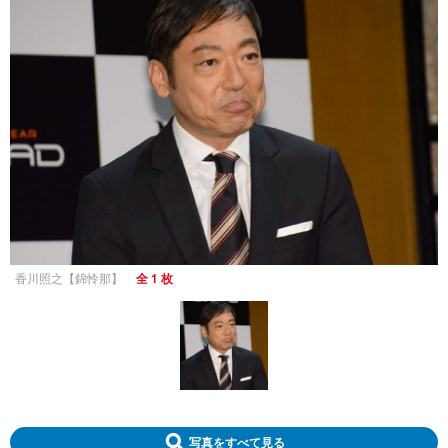
香川照之【錦怜那】
全 1 枚
写真をすべて見る