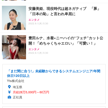
安藤美姫、現役時代は超ネガティブ 「豚」
「日本の恥」と言われ卑屈に
エンタメ
2022.9.1(木) 5:30
豊田ルナ、水着×ニーハイの“フェチ”カット公
開！「めちゃくちゃエロい」「可愛い！」
エンタメ
2022.9.1(木) 5:30
「まだ間に合う!」未経験からできるシステムエンジニア/年間
休日120日以上
Yts株式会社
埼玉県
月給28万5,000円～60万円
正社員