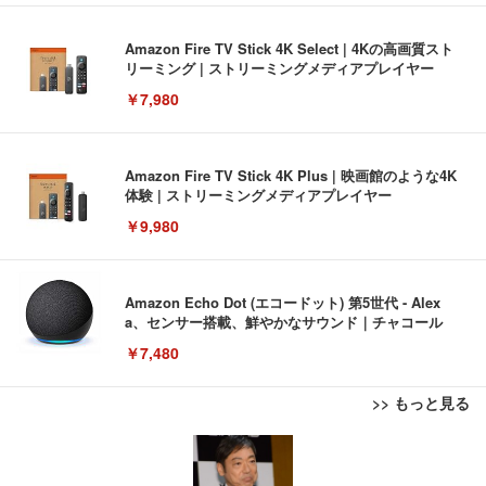
Amazon Fire TV Stick 4K Select | 4Kの高画質スト
リーミング | ストリーミングメディアプレイヤー
￥7,980
Amazon Fire TV Stick 4K Plus | 映画館のような4K
体験 | ストリーミングメディアプレイヤー
￥9,980
Amazon Echo Dot (エコードット) 第5世代 - Alex
a、センサー搭載、鮮やかなサウンド｜チャコール
￥7,480
>> もっと見る
[EdoErgo] オフィスチェア 椅子 テレワーク 疲れな
EIZO ビジネス向けプレミアムモニター | FlexScan
Amazonベーシック ペットシーツ 薄型 レギュラー 1
い 跳ね上げ式アームレスト コンパクト 約105度ロッ
EV3240X-WT | 31.5型4K UHD・USB Type-C・ホワ
回使い捨て 無香料 ホワイト 300枚
キング pc 事務椅子 360度回転 座面昇降 強化ナイロ
イト