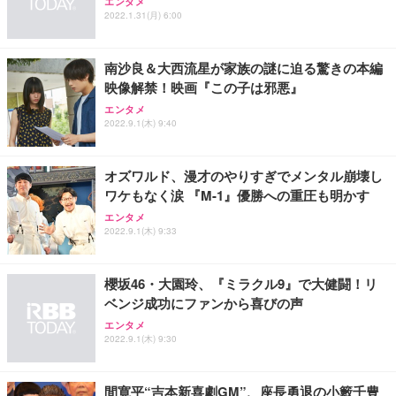
ッシュ 通気性 ランバーサポート付き 腰サポート ガ
HOOTER Gaming Monitor 24” Essential ゲーミン
エンタメ
ュラー 200枚入【Amazon.co.jp限定】
ス圧無段階昇降 360度回転 キャスター付き コンパク
グモニター QD 24.5インチ 1ms FHD 量子ドット 残
2022.1.31(月) 6:00
ト 幅52×奥行58.5×高さ84～96cm テレワーク 在宅
像低減 (3年保証 | 輝点保証 | 日本メーカー)
￥3,731
￥4,139
￥34,980
勤務 ブラック
南沙良＆大西流星が家族の謎に迫る驚きの本編
映像解禁！映画『この子は邪悪』
エンタメ
2022.9.1(木) 9:40
オズワルド、漫才のやりすぎでメンタル崩壊し
ワケもなく涙 『M-1』優勝への重圧も明かす
エンタメ
2022.9.1(木) 9:33
櫻坂46・大園玲、『ミラクル9』で大健闘！リ
ベンジ成功にファンから喜びの声
エンタメ
2022.9.1(木) 9:30
間寛平“吉本新喜劇GM”、座長勇退の小籔千豊