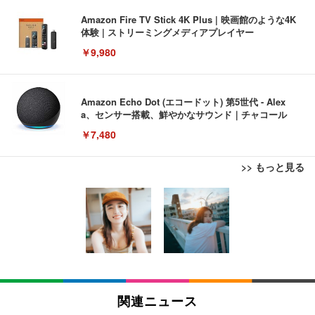
Amazon Fire TV Stick 4K Plus | 映画館のような4K
体験 | ストリーミングメディアプレイヤー
￥9,980
Amazon Echo Dot (エコードット) 第5世代 - Alex
a、センサー搭載、鮮やかなサウンド｜チャコール
￥7,480
>> もっと見る
[EdoErgo] オフィスチェア 椅子 テレワーク 疲れな
EIZO ビジネス向けプレミアムモニター | FlexScan
Amazonベーシック ペットシーツ 薄型 レギュラー 1
い 跳ね上げ式アームレスト コンパクト 約105度ロッ
EV3240X-WT | 31.5型4K UHD・USB Type-C・ホワ
回使い捨て 無香料 ホワイト 300枚
キング pc 事務椅子 360度回転 座面昇降 強化ナイロ
イト
ン樹脂ベース 通気性メッシュ 在宅ワーク H-WY01
￥3,373
￥5,699
￥105,595
(黒網+黒枠+黒足)
EIZO ビジネス向けプレミアムモニター | FlexScan
SIHOO B100 オフィスチェア／デスクチェア メッシ
Amazonベーシック ペットシーツ 厚型 ワイド 42枚
EV2740X-WT | 27.0型4K UHD・USB Type-C・ホワ
ュチェア 人間工学 疲れない ブラック
x2袋(84枚) ホワイト(吸収面:ライトブルー)
関連ニュース
イト