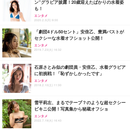
ン”グラビア披露！20歳迎えたばかりの水着姿
も！
エンタメ
2020.2.3(月) 9:00
「劇団4ドル50セント」安倍乙、豊満バストが
セクシーな水着オフショット公開！
エンタメ
2019.7.23(火) 16:32
石原さとみ似の劇団員・安倍乙、水着グラビア
に初挑戦！「恥ずかしかったです」
エンタメ
2018.2.10(土) 11:00
雪平莉左、まるでテープ？のような超セクシー
ビキニ公開！写真集から秘蔵オフショ
エンタメ
2022.7.19(火) 16:43