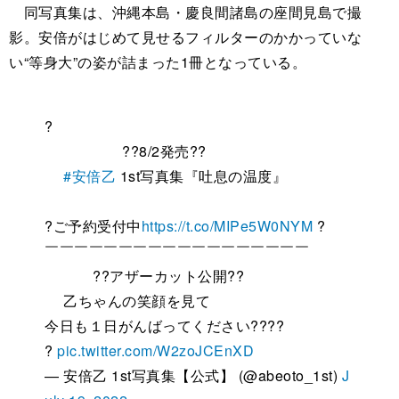
同写真集は、沖縄本島・慶良間諸島の座間見島で撮
影。安倍がはじめて見せるフィルターのかかっていな
い“等身大”の姿が詰まった1冊となっている。
?
??8/2発売??
#安倍乙
1st写真集『吐息の温度』
?ご予約受付中
https://t.co/MIPe5W0NYM
?
￣￣￣￣￣￣￣￣￣￣￣￣￣￣￣￣￣￣
??アザーカット公開??
乙ちゃんの笑顔を見て
今日も１日がんばってください????
?
pic.twitter.com/W2zoJCEnXD
— 安倍乙 1st写真集【公式】 (@abeoto_1st)
J