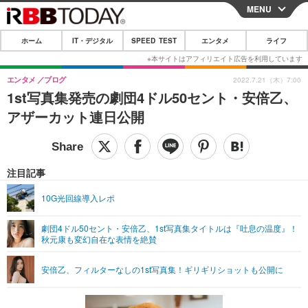
MENU
CLOSE
ホーム
IT・デジタル
SPEED TEST
エンタメ
ライフ
ホーム
IT・デジタル
エンタメ
ブログ
2022.7.21（木）7:00
1st写真集発売の劇団4ドル50セント・安倍乙、
IT・デジタルTOP
スマートフォン
SPEED TEST
アザーカット連日公開
ネタ
ガジェット・ツール
エンタメ
ショッピング
その他
エンタメTOP
映画・ドラマ
ライフ
注目記事
韓流・K-POP
韓国・芸能
ライフTOP
グルメ
リリース一覧
10G光回線導入レポ
音楽
スポーツ
ペット
ショッピング
プッシュ通知の停止方法
劇団4ドル50セント・安倍乙、1st写真集タイトルは『吐息の温度』！
秋元康も変幻自在な表情を絶賛
グラビア
ブログ
その他
ショッピング
その他
安倍乙、フィルターなしの1st写真集！ギリギリショットも公開に