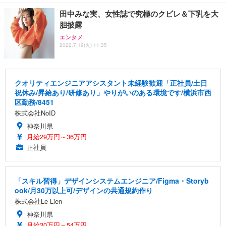
田中みな実、女性誌で究極のクビレ＆下乳を大
胆披露
エンタメ
2022.7.19(火) 11:35
クオリティエンジニアアシスタント未経験歓迎「正社員/土日
祝休み/昇給あり/研修あり」やりがいのある環境です/横浜市西
区勤務/8451
株式会社NoID
神奈川県
月給29万円～36万円
正社員
「スキル習得」デザインシステムエンジニア/Figma・Storyb
ook/月30万以上可/デザインの共通規約作り
株式会社Le Lien
神奈川県
月給30万円～54万円