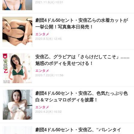
2021.11.9(火) 10:01
劇団4ドル50セント・安倍乙らの水着カットが
一挙公開！写真集本日発売！
エンタメ
2020.8.5(水) 12:46
安倍乙、グラビアは「さらけだしてこそ」……
魅惑のボディを見せつける！
エンタメ
2020.7.22(水) 11:56
劇団4ドル50セント・安倍乙、色気たっぷり色
白＆マシュマロボディを披露！
エンタメ
2020.4.2(木) 16:02
劇団4ドル50セント・安倍乙、“バレンタイ