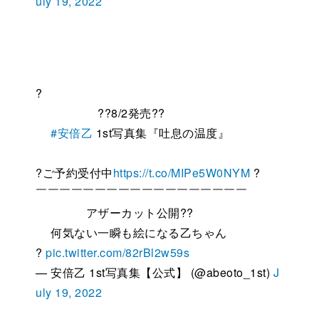
uly 19, 2022
?
??8/2発売??
#安倍乙
1st写真集『吐息の温度』
?ご予約受付中
https://t.co/MIPe5W0NYM
?
￣￣￣￣￣￣￣￣￣￣￣￣￣￣￣￣￣￣
アザーカット公開??
何気ない一瞬も絵になる乙ちゃん
?
pic.twitter.com/82rBl2w59s
— 安倍乙 1st写真集【公式】 (@abeoto_1st)
J
uly 19, 2022