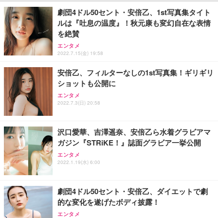
￥27,999
￥3,234
￥109,572
劇団4ドル50セント・安倍乙、1st写真集タイト
ルは『吐息の温度』！秋元康も変幻自在な表情
Sezlife オフィスチェア デスクチェア 疲れない テレ
を絶賛
【純正品】27"ゲーミングモニター DualSense 充電
ネオ・ルーライフ ネオ・オムツ L 中型犬用 26枚入
ワーク チェア 強化バックレスト 30度ロッキング機
フック付き（CFI-ZDM1J）
り 単品
エンタメ
能 人間工学 椅子 腰サポート 90度跳ね上げ式アーム
2022.7.15(金) 19:58
レスト 3Dヘッドレスト ハンガー付き 高反発クッシ
￥49,979
￥1,800
￥7,680
ョン PCチェア 通気性メッシュ ゲーミング/勉強/事
安倍乙、フィルターなしの1st写真集！ギリギリ
務用 おしゃれ パソコンチェア (ブラック)
ショットも公開に
Sezlife オフィスチェア デスクチェア 疲れない テレ
【整備済み品】Dell E2724HS 27インチ 液晶モニタ
Smart Basic(スマートベーシック) 【Amazon.co.jp
ワーク チェア 強化バックレスト 30度ロッキング機
ー フルHD（1920×1080）VA 非光沢 HDMI/DisplayP
限定】 Smart Basic アイリスオーヤマ ペットシーツ
エンタメ
2022.7.3(日) 20:58
能 人間工学 椅子 腰サポート 90度跳ね上げ式アーム
ort/VGA スピーカー内蔵 高さ調整 スイベル VESA対
超厚型 お徳用 ワイド 100枚入 (x 1) (ケース販売)
レスト 3Dヘッドレスト ハンガー付き 高反発クッシ
応 ComfortView ビジネス向け
￥7,680
￥15,800
￥3,670
ョン PCチェア 通気性メッシュ ゲーミング/勉強/事
務用 おしゃれ パソコンチェア (ホワイト)
沢口愛華、吉澤遥奈、安倍乙ら水着グラビアマ
ガジン『STRiKE！』誌面グラビア一挙公開
ANDWINT オフィスチェア デスクチェア 肘なし メ
【MiniLED/24.5inch/280Hz/FHD】GRAPHT THE S
アイリスオーヤマ ペットシーツ 超厚型 お徳用 レギ
ッシュ 通気性 ランバーサポート付き 腰サポート ガ
HOOTER Gaming Monitor 24” Essential ゲーミン
エンタメ
ュラー 200枚入【Amazon.co.jp限定】
ス圧無段階昇降 360度回転 キャスター付き コンパク
グモニター QD 24.5インチ 1ms FHD 量子ドット 残
2022.1.19(水) 6:00
ト 幅52×奥行58.5×高さ84～96cm テレワーク 在宅
像低減 (3年保証 | 輝点保証 | 日本メーカー)
￥3,731
￥4,139
￥34,980
勤務 ブラック
劇団4ドル50セント・安倍乙、ダイエットで劇
的な変化を遂げたボディ披露！
エンタメ