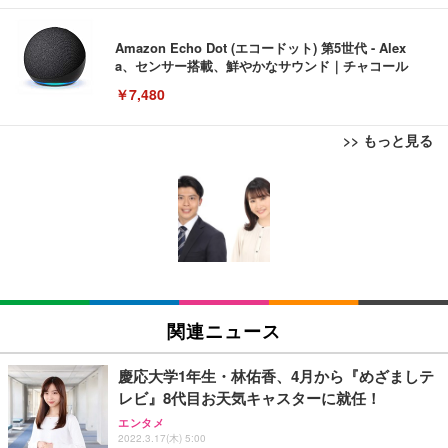
Amazon Echo Dot (エコードット) 第5世代 - Alex
a、センサー搭載、鮮やかなサウンド｜チャコール
￥7,480
>> もっと見る
[EdoErgo] オフィスチェア 椅子 テレワーク 疲れな
EIZO ビジネス向けプレミアムモニター | FlexScan
Amazonベーシック ペットシーツ 薄型 レギュラー 1
い 跳ね上げ式アームレスト コンパクト 約105度ロッ
EV3240X-WT | 31.5型4K UHD・USB Type-C・ホワ
回使い捨て 無香料 ホワイト 300枚
キング pc 事務椅子 360度回転 座面昇降 強化ナイロ
イト
ン樹脂ベース 通気性メッシュ 在宅ワーク H-WY01
￥3,373
￥5,699
￥105,595
(黒網+黒枠+黒足)
EIZO ビジネス向けプレミアムモニター | FlexScan
SIHOO B100 オフィスチェア／デスクチェア メッシ
Amazonベーシック ペットシーツ 厚型 ワイド 42枚
EV2740X-WT | 27.0型4K UHD・USB Type-C・ホワ
ュチェア 人間工学 疲れない ブラック
x2袋(84枚) ホワイト(吸収面:ライトブルー)
関連ニュース
イト
￥27,999
￥3,234
￥109,572
慶応大学1年生・林佑香、4月から『めざましテ
レビ』8代目お天気キャスターに就任！
Sezlife オフィスチェア デスクチェア 疲れない テレ
【純正品】27"ゲーミングモニター DualSense 充電
ネオ・ルーライフ ネオ・オムツ L 中型犬用 26枚入
エンタメ
ワーク チェア 強化バックレスト 30度ロッキング機
2022.3.17(木) 5:00
フック付き（CFI-ZDM1J）
り 単品