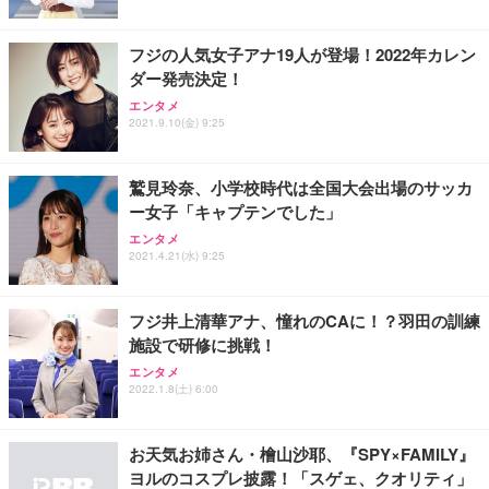
能 人間工学 椅子 腰サポート 90度跳ね上げ式アーム
レスト 3Dヘッドレスト ハンガー付き 高反発クッシ
￥49,979
￥1,800
￥7,680
ョン PCチェア 通気性メッシュ ゲーミング/勉強/事
フジの人気女子アナ19人が登場！2022年カレン
務用 おしゃれ パソコンチェア (ブラック)
ダー発売決定！
Sezlife オフィスチェア デスクチェア 疲れない テレ
【整備済み品】Dell E2724HS 27インチ 液晶モニタ
Smart Basic(スマートベーシック) 【Amazon.co.jp
エンタメ
ワーク チェア 強化バックレスト 30度ロッキング機
ー フルHD（1920×1080）VA 非光沢 HDMI/DisplayP
限定】 Smart Basic アイリスオーヤマ ペットシーツ
2021.9.10(金) 9:25
能 人間工学 椅子 腰サポート 90度跳ね上げ式アーム
ort/VGA スピーカー内蔵 高さ調整 スイベル VESA対
超厚型 お徳用 ワイド 100枚入 (x 1) (ケース販売)
レスト 3Dヘッドレスト ハンガー付き 高反発クッシ
応 ComfortView ビジネス向け
￥7,680
￥15,800
￥3,670
ョン PCチェア 通気性メッシュ ゲーミング/勉強/事
鷲見玲奈、小学校時代は全国大会出場のサッカ
務用 おしゃれ パソコンチェア (ホワイト)
ー女子「キャプテンでした」
ANDWINT オフィスチェア デスクチェア 肘なし メ
【MiniLED/24.5inch/280Hz/FHD】GRAPHT THE S
アイリスオーヤマ ペットシーツ 超厚型 お徳用 レギ
ッシュ 通気性 ランバーサポート付き 腰サポート ガ
HOOTER Gaming Monitor 24” Essential ゲーミン
エンタメ
ュラー 200枚入【Amazon.co.jp限定】
ス圧無段階昇降 360度回転 キャスター付き コンパク
グモニター QD 24.5インチ 1ms FHD 量子ドット 残
2021.4.21(水) 9:25
ト 幅52×奥行58.5×高さ84～96cm テレワーク 在宅
像低減 (3年保証 | 輝点保証 | 日本メーカー)
￥3,731
￥4,139
￥34,980
勤務 ブラック
フジ井上清華アナ、憧れのCAに！？羽田の訓練
施設で研修に挑戦！
エンタメ
2022.1.8(土) 6:00
お天気お姉さん・檜山沙耶、『SPY×FAMILY』
ヨルのコスプレ披露！「スゲェ、クオリティ」