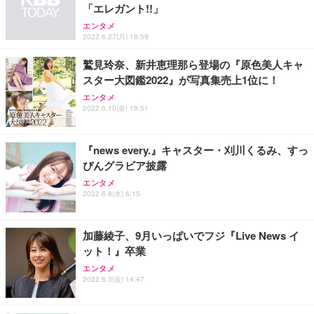
「エレガント!!」
エンタメ
2022.6.27(月) 18:59
鷲見玲奈、新井恵理那ら登場の『原色美人キャ
スター大図鑑2022』が写真集売上1位に！
エンタメ
2022.6.10(金) 19:51
『news every.』キャスター・刈川くるみ、すっ
ぴんグラビア披露
エンタメ
2022.6.8(水) 6:15
加藤綾子、9月いっぱいでフジ『Live News イ
ット！』卒業
エンタメ
2022.6.3(金) 14:47