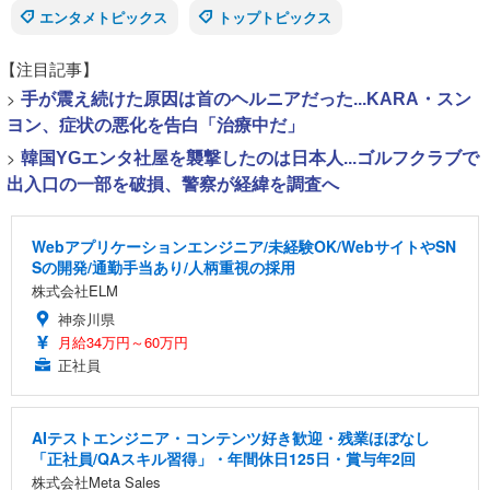
エンタメトピックス
トップトピックス
【注目記事】
>
手が震え続けた原因は首のヘルニアだった...KARA・スン
ヨン、症状の悪化を告白「治療中だ」
>
韓国YGエンタ社屋を襲撃したのは日本人...ゴルフクラブで
出入口の一部を破損、警察が経緯を調査へ
Webアプリケーションエンジニア/未経験OK/WebサイトやSN
Sの開発/通勤手当あり/人柄重視の採用
株式会社ELM
神奈川県
月給34万円～60万円
正社員
AIテストエンジニア・コンテンツ好き歓迎・残業ほぼなし
「正社員/QAスキル習得」・年間休日125日・賞与年2回
株式会社Meta Sales