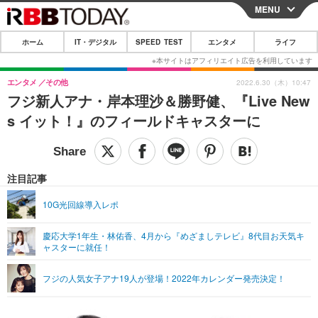
MENU
CLOSE
ホーム
IT・デジタル
SPEED TEST
エンタメ
ライフ
ホーム
IT・デジタル
エンタメ
その他
2022.6.30（木）10:47
フジ新人アナ・岸本理沙＆勝野健、『Live New
IT・デジタルTOP
スマートフォン
SPEED TEST
s イット！』のフィールドキャスターに
ネタ
ガジェット・ツール
エンタメ
ショッピング
その他
エンタメTOP
映画・ドラマ
ライフ
注目記事
韓流・K-POP
韓国・芸能
ライフTOP
グルメ
リリース一覧
10G光回線導入レポ
音楽
スポーツ
ペット
ショッピング
プッシュ通知の停止方法
慶応大学1年生・林佑香、4月から『めざましテレビ』8代目お天気キ
ャスターに就任！
グラビア
ブログ
その他
ショッピング
その他
フジの人気女子アナ19人が登場！2022年カレンダー発売決定！