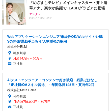
『めざましテレビ』メインキャスター・井上清
華アナ、爽やか笑顔でFLASHグラビアに登場
エンタメ
2022.4.19(火) 22:04
Webアプリケーションエンジニア/未経験OK/WebサイトやSN
Sの開発/通勤手当あり/人柄重視の採用
株式会社ELM
神奈川県
月給34万円～60万円
正社員
AIテストエンジニア・コンテンツ好き歓迎・残業ほぼなし
「正社員/QAスキル習得」・年間休日125日・賞与年2回
株式会社Meta Sales
神奈川県
月給26万5,900円～50万円
正社員