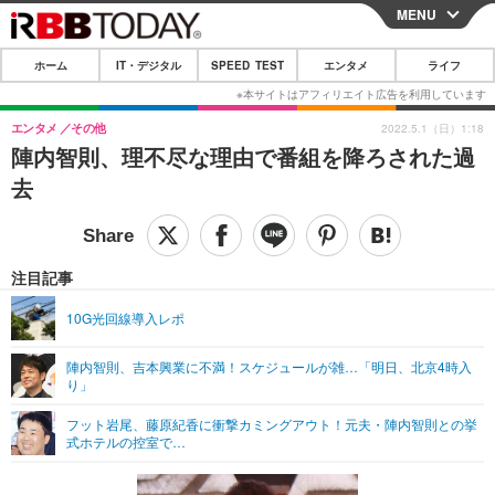
MENU
CLOSE
ホーム
IT・デジタル
SPEED TEST
エンタメ
ライフ
ホーム
IT・デジタル
エンタメ
その他
2022.5.1（日）1:18
陣内智則、理不尽な理由で番組を降ろされた過
IT・デジタルTOP
スマートフォン
SPEED TEST
去
ネタ
ガジェット・ツール
エンタメ
ショッピング
その他
エンタメTOP
映画・ドラマ
ライフ
注目記事
韓流・K-POP
韓国・芸能
ライフTOP
グルメ
リリース一覧
10G光回線導入レポ
音楽
スポーツ
ペット
ショッピング
プッシュ通知の停止方法
陣内智則、吉本興業に不満！スケジュールが雑…「明日、北京4時入
り」
グラビア
ブログ
その他
フット岩尾、藤原紀香に衝撃カミングアウト！元夫・陣内智則との挙
ショッピング
その他
式ホテルの控室で…