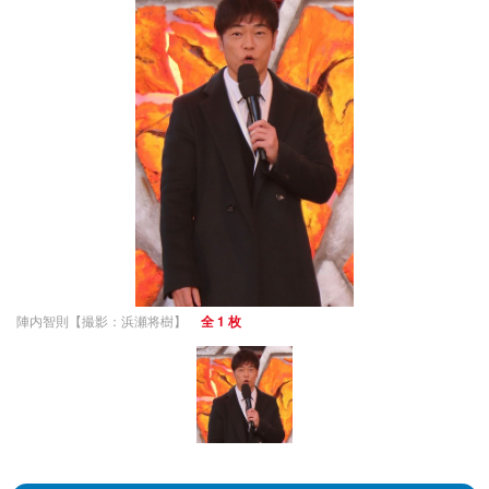
陣内智則【撮影：浜瀬将樹】
全 1 枚