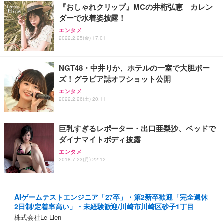
『おしゃれクリップ』MCの井桁弘恵 カレン
ダーで水着姿披露！
エンタメ
2022.2.25(金) 17:01
NGT48・中井りか、ホテルの一室で大胆ポー
ズ！グラビア誌オフショット公開
エンタメ
2022.2.26(土) 20:11
巨乳すぎるレポーター・出口亜梨沙、ベッドで
ダイナマイトボディ披露
エンタメ
2018.7.23(月) 22:12
AIゲームテストエンジニア「27卒」・第2新卒歓迎「完全週休
2日制/定着率高い」・未経験歓迎/川崎市川崎区砂子1丁目
株式会社Le Lien