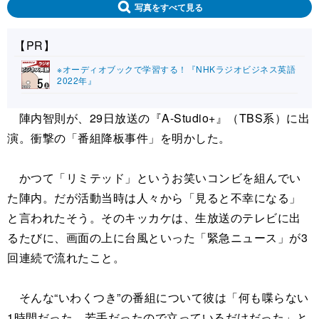
写真をすべて見る
【PR】
※オーディオブックで学習する！『NHKラジオビジネス英語
2022年』
陣内智則が、29日放送の『A-Studio+』（TBS系）に出
演。衝撃の「番組降板事件」を明かした。
かつて「リミテッド」というお笑いコンビを組んでい
た陣内。だが活動当時は人々から「見ると不幸になる」
と言われたそう。そのキッカケは、生放送のテレビに出
るたびに、画面の上に台風といった「緊急ニュース」が3
回連続で流れたこと。
そんな“いわくつき”の番組について彼は「何も喋らない
1時間だった。若手だったので立っているだけだった」と