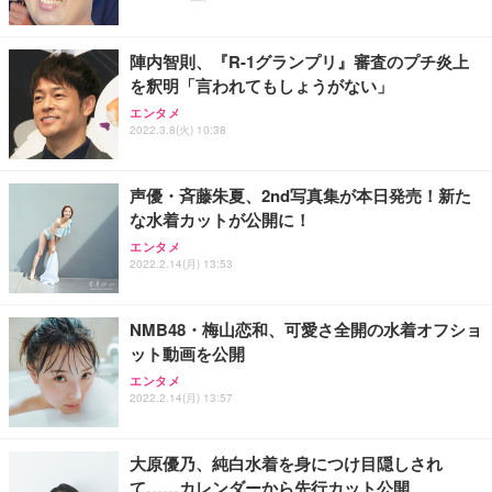
能 人間工学 椅子 腰サポート 90度跳ね上げ式アーム
ort/VGA スピーカー内蔵 高さ調整 スイベル VESA対
超厚型 お徳用 ワイド 100枚入 (x 1) (ケース販売)
レスト 3Dヘッドレスト ハンガー付き 高反発クッシ
応 ComfortView ビジネス向け
￥7,680
￥15,800
￥3,670
ョン PCチェア 通気性メッシュ ゲーミング/勉強/事
陣内智則、『R-1グランプリ』審査のプチ炎上
務用 おしゃれ パソコンチェア (ホワイト)
を釈明「言われてもしょうがない」
ANDWINT オフィスチェア デスクチェア 肘なし メ
【MiniLED/24.5inch/280Hz/FHD】GRAPHT THE S
アイリスオーヤマ ペットシーツ 超厚型 お徳用 レギ
ッシュ 通気性 ランバーサポート付き 腰サポート ガ
HOOTER Gaming Monitor 24” Essential ゲーミン
エンタメ
ュラー 200枚入【Amazon.co.jp限定】
ス圧無段階昇降 360度回転 キャスター付き コンパク
グモニター QD 24.5インチ 1ms FHD 量子ドット 残
2022.3.8(火) 10:38
ト 幅52×奥行58.5×高さ84～96cm テレワーク 在宅
像低減 (3年保証 | 輝点保証 | 日本メーカー)
￥3,731
￥4,139
￥34,980
勤務 ブラック
声優・斉藤朱夏、2nd写真集が本日発売！新た
な水着カットが公開に！
エンタメ
2022.2.14(月) 13:53
NMB48・梅山恋和、可愛さ全開の水着オフショ
ット動画を公開
エンタメ
2022.2.14(月) 13:57
大原優乃、純白水着を身につけ目隠しされ
て……カレンダーから先行カット公開