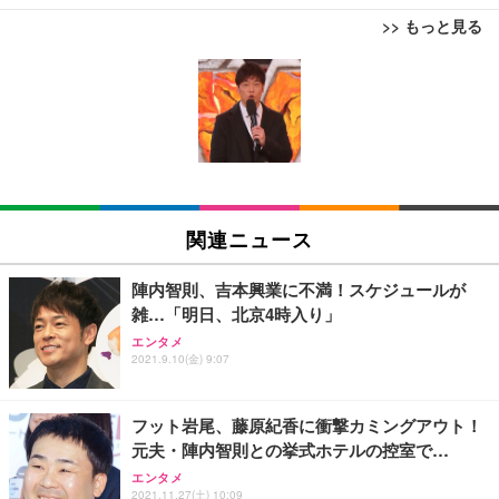
>> もっと見る
[EdoErgo] オフィスチェア 椅子 テレワーク 疲れな
EIZO ビジネス向けプレミアムモニター | FlexScan
Amazonベーシック ペットシーツ 薄型 レギュラー 1
い 跳ね上げ式アームレスト コンパクト 約105度ロッ
EV3240X-WT | 31.5型4K UHD・USB Type-C・ホワ
回使い捨て 無香料 ホワイト 300枚
キング pc 事務椅子 360度回転 座面昇降 強化ナイロ
イト
ン樹脂ベース 通気性メッシュ 在宅ワーク H-WY01
￥3,373
￥5,699
￥105,595
(黒網+黒枠+黒足)
EIZO ビジネス向けプレミアムモニター | FlexScan
SIHOO B100 オフィスチェア／デスクチェア メッシ
Amazonベーシック ペットシーツ 厚型 ワイド 42枚
EV2740X-WT | 27.0型4K UHD・USB Type-C・ホワ
ュチェア 人間工学 疲れない ブラック
x2袋(84枚) ホワイト(吸収面:ライトブルー)
関連ニュース
イト
￥27,999
￥3,234
￥109,572
陣内智則、吉本興業に不満！スケジュールが
雑…「明日、北京4時入り」
Sezlife オフィスチェア デスクチェア 疲れない テレ
【純正品】27"ゲーミングモニター DualSense 充電
ネオ・ルーライフ ネオ・オムツ L 中型犬用 26枚入
エンタメ
ワーク チェア 強化バックレスト 30度ロッキング機
フック付き（CFI-ZDM1J）
り 単品
2021.9.10(金) 9:07
能 人間工学 椅子 腰サポート 90度跳ね上げ式アーム
レスト 3Dヘッドレスト ハンガー付き 高反発クッシ
￥49,979
￥1,800
￥7,680
ョン PCチェア 通気性メッシュ ゲーミング/勉強/事
フット岩尾、藤原紀香に衝撃カミングアウト！
務用 おしゃれ パソコンチェア (ブラック)
元夫・陣内智則との挙式ホテルの控室で…
Sezlife オフィスチェア デスクチェア 疲れない テレ
【整備済み品】Dell E2724HS 27インチ 液晶モニタ
Smart Basic(スマートベーシック) 【Amazon.co.jp
エンタメ
ワーク チェア 強化バックレスト 30度ロッキング機
ー フルHD（1920×1080）VA 非光沢 HDMI/DisplayP
限定】 Smart Basic アイリスオーヤマ ペットシーツ
2021.11.27(土) 10:09