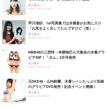
エンタメ
2022.2.19(土) 10:35
早川渚紗、1st写真集では水着姿がお気に入り
「お尻をよく出してたんですけど（笑）」
エンタメ
2022.2.13(日) 15:15
NMB48の上西怜・本郷柚巴ら大集合の水着グラ
ビア40P！「ボム」3月号発売
エンタメ
2022.2.10(木) 21:12
元SKE48・山内鈴蘭、水着シーンたっぷり収録
のグラビアDVD発売！記念イベント開催！
エンタメ
2022.2.9(水) 20:33