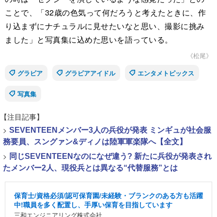
ことで、「32歳の色気って何だろうと考えたときに、作
り込まずにナチュラルに見せたいなと思い、撮影に挑み
ました」と写真集に込めた思いを語っている。
《松尾》
グラビア
グラビアアイドル
エンタメトピックス
写真集
【注目記事】
>
SEVENTEENメンバー3人の兵役が発表 ミンギュが社会服
務要員、スングァン&ディノは陸軍軍楽隊へ【全文】
>
同じSEVENTEENなのになぜ違う? 新たに兵役が発表され
たメンバー2人、現役兵とは異なる“代替服務”とは
保育士/資格必須/認可保育園/未経験・ブランクのある方も活躍
中!職員を多く配置し、手厚い保育を目指しています
三和エンジニアリング株式会社