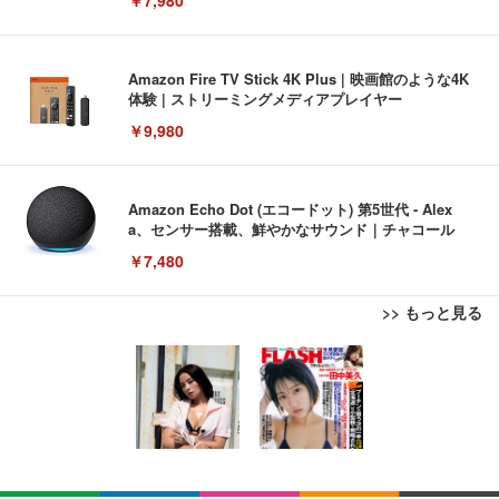
￥7,980
Amazon Fire TV Stick 4K Plus | 映画館のような4K
体験 | ストリーミングメディアプレイヤー
￥9,980
Amazon Echo Dot (エコードット) 第5世代 - Alex
a、センサー搭載、鮮やかなサウンド｜チャコール
￥7,480
>> もっと見る
[EdoErgo] オフィスチェア 椅子 テレワーク 疲れな
EIZO ビジネス向けプレミアムモニター | FlexScan
Amazonベーシック ペットシーツ 薄型 レギュラー 1
い 跳ね上げ式アームレスト コンパクト 約105度ロッ
EV3240X-WT | 31.5型4K UHD・USB Type-C・ホワ
回使い捨て 無香料 ホワイト 300枚
キング pc 事務椅子 360度回転 座面昇降 強化ナイロ
イト
ン樹脂ベース 通気性メッシュ 在宅ワーク H-WY01
￥3,373
￥5,699
￥105,595
(黒網+黒枠+黒足)
EIZO ビジネス向けプレミアムモニター | FlexScan
SIHOO B100 オフィスチェア／デスクチェア メッシ
Amazonベーシック ペットシーツ 厚型 ワイド 42枚