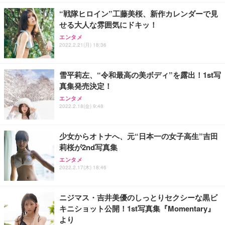
“戦隊ヒロイン”工藤美桜、新作カレンダーで見
せる大人な雰囲気にドキッ！
エンタメ
2022.2.21(月) 18:36
雪平莉左、“令和最高の美ボディ”を露出！1st写
真集発売決定！
エンタメ
2022.2.18(金) 9:48
少女からオトナへ、元“日本一の女子高生”吉田
莉桜が2nd写真集
エンタメ
2022.2.17(木) 18:46
ニジマス・吉井美優のしっとりセクシーな黒ビ
キニショット公開！1st写真集『Momentary』
より