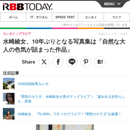
MENU
CLOSE
ホーム
IT・デジタル
SPEED TEST
エンタメ
ライフ
ホーム
IT・デジタル
エンタメ
グラビア
2022.3.1（火）19:48
水崎綾女、10年ぶりとなる写真集は「自然な大
IT・デジタルTOP
スマートフォン
SPEED TEST
人の色気が詰まった作品」
ネタ
ガジェット・ツール
エンタメ
ショッピング
その他
エンタメTOP
映画・ドラマ
ライフ
注目記事
韓流・K-POP
韓国・芸能
ライフTOP
グルメ
リリース一覧
10G光回線導入レポ
音楽
スポーツ
ペット
ショッピング
プッシュ通知の停止方法
「理想のカラダ」水崎綾女が美ボディグラビア！「滲み出る女性らし
さ」意識
グラビア
ブログ
その他
ショッピング
その他
水崎綾女、『FLASH』で久々のグラビア！“理想のカラダ”を披露！