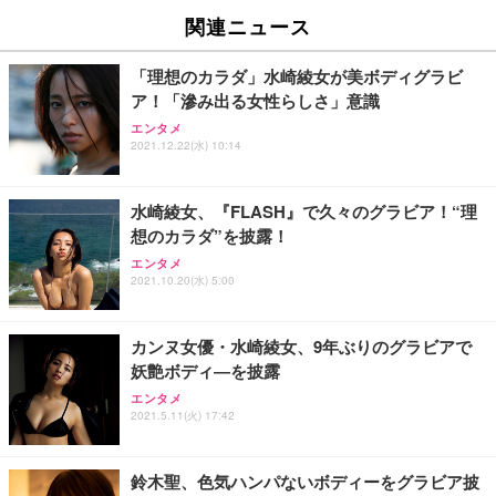
EV2740X-WT | 27.0型4K UHD・USB Type-C・ホワ
ュチェア 人間工学 疲れない ブラック
x2袋(84枚) ホワイト(吸収面:ライトブルー)
関連ニュース
イト
￥27,999
￥3,234
￥109,572
「理想のカラダ」水崎綾女が美ボディグラビ
ア！「滲み出る女性らしさ」意識
Sezlife オフィスチェア デスクチェア 疲れない テレ
【純正品】27"ゲーミングモニター DualSense 充電
ネオ・ルーライフ ネオ・オムツ L 中型犬用 26枚入
エンタメ
ワーク チェア 強化バックレスト 30度ロッキング機
フック付き（CFI-ZDM1J）
り 単品
2021.12.22(水) 10:14
能 人間工学 椅子 腰サポート 90度跳ね上げ式アーム
レスト 3Dヘッドレスト ハンガー付き 高反発クッシ
￥49,979
￥1,800
￥7,680
ョン PCチェア 通気性メッシュ ゲーミング/勉強/事
水崎綾女、『FLASH』で久々のグラビア！“理
務用 おしゃれ パソコンチェア (ブラック)
想のカラダ”を披露！
Sezlife オフィスチェア デスクチェア 疲れない テレ
【整備済み品】Dell E2724HS 27インチ 液晶モニタ
Smart Basic(スマートベーシック) 【Amazon.co.jp
エンタメ
ワーク チェア 強化バックレスト 30度ロッキング機
ー フルHD（1920×1080）VA 非光沢 HDMI/DisplayP
限定】 Smart Basic アイリスオーヤマ ペットシーツ
2021.10.20(水) 5:00
能 人間工学 椅子 腰サポート 90度跳ね上げ式アーム
ort/VGA スピーカー内蔵 高さ調整 スイベル VESA対
超厚型 お徳用 ワイド 100枚入 (x 1) (ケース販売)
レスト 3Dヘッドレスト ハンガー付き 高反発クッシ
応 ComfortView ビジネス向け
￥7,680
￥15,800
￥3,670
ョン PCチェア 通気性メッシュ ゲーミング/勉強/事
カンヌ女優・水崎綾女、9年ぶりのグラビアで
務用 おしゃれ パソコンチェア (ホワイト)
妖艶ボディ―を披露
ANDWINT オフィスチェア デスクチェア 肘なし メ
【MiniLED/24.5inch/280Hz/FHD】GRAPHT THE S
アイリスオーヤマ ペットシーツ 超厚型 お徳用 レギ
ッシュ 通気性 ランバーサポート付き 腰サポート ガ
HOOTER Gaming Monitor 24” Essential ゲーミン
エンタメ
ュラー 200枚入【Amazon.co.jp限定】
ス圧無段階昇降 360度回転 キャスター付き コンパク
グモニター QD 24.5インチ 1ms FHD 量子ドット 残
2021.5.11(火) 17:42
ト 幅52×奥行58.5×高さ84～96cm テレワーク 在宅
像低減 (3年保証 | 輝点保証 | 日本メーカー)
￥3,731
￥4,139
￥34,980
勤務 ブラック
鈴木聖、色気ハンパないボディーをグラビア披