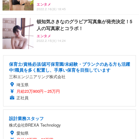
エンタメ
2022.2.16(水) 18:45
頓知気さきなのグラビア写真集が発売決定！5
人の写真家とコラボ！
エンタメ
2022.2.15(火) 14:24
保育士/資格必須/認可保育園/未経験・ブランクのある方も活躍
中!職員を多く配置し、手厚い保育を目指しています
三和エンジニアリング株式会社
埼玉県
月給23万900円～25万円
正社員
設計業務スタッフ
株式会社BREXA Technology
愛知県