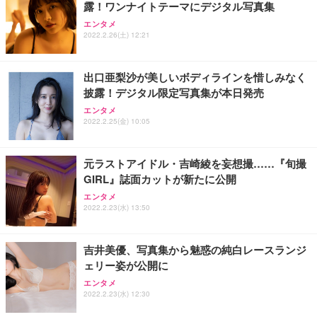
露！ワンナイトテーマにデジタル写真集
エンタメ
2022.2.26(土) 12:21
出口亜梨沙が美しいボディラインを惜しみなく
披露！デジタル限定写真集が本日発売
エンタメ
2022.2.25(金) 10:05
元ラストアイドル・吉崎綾を妄想撮……『旬撮
GIRL』誌面カットが新たに公開
エンタメ
2022.2.23(水) 13:50
吉井美優、写真集から魅惑の純白レースランジ
ェリー姿が公開に
エンタメ
2022.2.23(水) 12:30