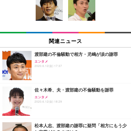
い 跳ね上げ式アームレスト コンパクト 約105度ロッ
EV3240X-WT | 31.5型4K UHD・USB Type-C・ホワ
回使い捨て 無香料 ホワイト 300枚
キング pc 事務椅子 360度回転 座面昇降 強化ナイロ
イト
ン樹脂ベース 通気性メッシュ 在宅ワーク H-WY01
￥3,373
￥5,699
￥105,595
(黒網+黒枠+黒足)
EIZO ビジネス向けプレミアムモニター | FlexScan
SIHOO B100 オフィスチェア／デスクチェア メッシ
Amazonベーシック ペットシーツ 厚型 ワイド 42枚
EV2740X-WT | 27.0型4K UHD・USB Type-C・ホワ
ュチェア 人間工学 疲れない ブラック
x2袋(84枚) ホワイト(吸収面:ライトブルー)
関連ニュース
イト
￥27,999
￥3,234
￥109,572
渡部建の不倫騒動で相方・児嶋が涙の謝罪
エンタメ
Sezlife オフィスチェア デスクチェア 疲れない テレ
2020.6.12(金) 17:37
【純正品】27"ゲーミングモニター DualSense 充電
ネオ・ルーライフ ネオ・オムツ L 中型犬用 26枚入
ワーク チェア 強化バックレスト 30度ロッキング機
フック付き（CFI-ZDM1J）
り 単品
能 人間工学 椅子 腰サポート 90度跳ね上げ式アーム
レスト 3Dヘッドレスト ハンガー付き 高反発クッシ
￥49,979
￥1,800
￥7,680
ョン PCチェア 通気性メッシュ ゲーミング/勉強/事
佐々木希、夫・渡部建の不倫騒動を謝罪
務用 おしゃれ パソコンチェア (ブラック)
エンタメ
Sezlife オフィスチェア デスクチェア 疲れない テレ
【整備済み品】Dell E2724HS 27インチ 液晶モニタ
Smart Basic(スマートベーシック) 【Amazon.co.jp
2020.6.12(金) 18:29
ワーク チェア 強化バックレスト 30度ロッキング機
ー フルHD（1920×1080）VA 非光沢 HDMI/DisplayP
限定】 Smart Basic アイリスオーヤマ ペットシーツ
能 人間工学 椅子 腰サポート 90度跳ね上げ式アーム
ort/VGA スピーカー内蔵 高さ調整 スイベル VESA対
超厚型 お徳用 ワイド 100枚入 (x 1) (ケース販売)
レスト 3Dヘッドレスト ハンガー付き 高反発クッシ
応 ComfortView ビジネス向け
￥7,680
￥15,800
￥3,670
ョン PCチェア 通気性メッシュ ゲーミング/勉強/事
松本人志、渡部建の謝罪に疑問「相方にもう少
務用 おしゃれ パソコンチェア (ホワイト)