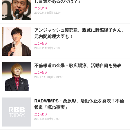
し言葉があるのでは？」
ANDWINT オフィスチェア デスクチェア 肘なし メ
【MiniLED/24.5inch/280Hz/FHD】GRAPHT THE S
アイリスオーヤマ ペットシーツ 超厚型 お徳用 レギ
ッシュ 通気性 ランバーサポート付き 腰サポート ガ
HOOTER Gaming Monitor 24” Essential ゲーミン
エンタメ
ュラー 200枚入【Amazon.co.jp限定】
ス圧無段階昇降 360度回転 キャスター付き コンパク
グモニター QD 24.5インチ 1ms FHD 量子ドット 残
2020.6.14(日) 12:04
ト 幅52×奥行58.5×高さ84～96cm テレワーク 在宅
像低減 (3年保証 | 輝点保証 | 日本メーカー)
￥3,731
￥4,139
￥34,980
勤務 ブラック
アンジャッシュ渡部建、親戚に野際陽子さん、
元内閣総理大臣も！
エンタメ
2020.2.12(水) 7:13
不倫報道の金爆・歌広場淳、活動自粛を発表
エンタメ
2021.11.10(水) 19:46
RADWIMPS・桑原彰、活動休止を発表！不倫
報道「概ね事実」
エンタメ
2021.9.18(土) 0:07