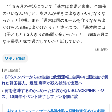
1年8ヵ月の生活について「基本は育児と家事。全部俺
のせいなんだけど、奥さんが働きに出なきゃいけなくな
った」と説明。また「週末は国のルールを守りながら出
かけられる時は出かけたり」と述べつつ、「基本的には
（子どもと）2人きりの時間が多かった」と、3歳5ヵ月に
なる長男と家で過ごしていたと話していた。
《杉山実》
テレビ番組
【注目記事】
>
BTSメンバーからの借金に飲酒運転...自粛中に脳出血で倒
れた韓国芸人、退院 麻痺が残る状態で出廷へ
>
何を意味するのか...めったに泣かないBLACKPINK・ジ
ス、10周年イベント終了しファンを前に涙
AIテストエンジニア/ゲーム品質検証/未経験歓迎/初めての転職