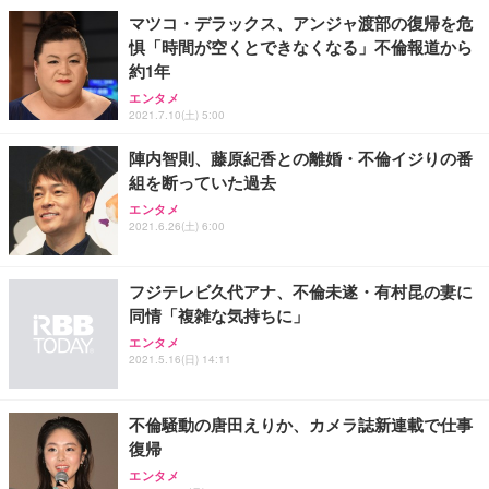
マツコ・デラックス、アンジャ渡部の復帰を危
惧「時間が空くとできなくなる」不倫報道から
約1年
エンタメ
2021.7.10(土) 5:00
陣内智則、藤原紀香との離婚・不倫イジりの番
組を断っていた過去
エンタメ
2021.6.26(土) 6:00
フジテレビ久代アナ、不倫未遂・有村昆の妻に
同情「複雑な気持ちに」
エンタメ
2021.5.16(日) 14:11
不倫騒動の唐田えりか、カメラ誌新連載で仕事
復帰
エンタメ