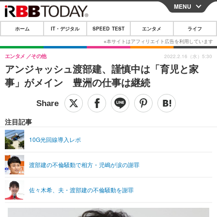
MENU
CLOSE
ホーム
IT・デジタル
SPEED TEST
エンタメ
ライフ
ホーム
IT・デジタル
エンタメ
その他
2022.2.16（水）5:30
アンジャッシュ渡部建、謹慎中は「育児と家
IT・デジタルTOP
スマートフォン
SPEED TEST
事」がメイン 豊洲の仕事は継続
ネタ
ガジェット・ツール
エンタメ
ショッピング
その他
エンタメTOP
映画・ドラマ
ライフ
注目記事
韓流・K-POP
韓国・芸能
ライフTOP
グルメ
リリース一覧
10G光回線導入レポ
音楽
スポーツ
ペット
ショッピング
プッシュ通知の停止方法
渡部建の不倫騒動で相方・児嶋が涙の謝罪
グラビア
ブログ
その他
ショッピング
その他
佐々木希、夫・渡部建の不倫騒動を謝罪