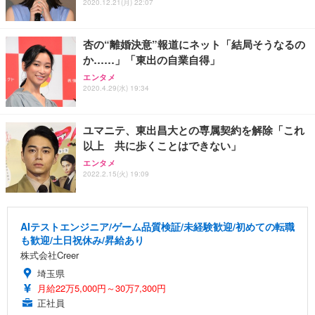
2020.12.21(月) 22:07
杏の“離婚決意”報道にネット「結局そうなるの
か……」「東出の自業自得」
エンタメ
2020.4.29(水) 19:34
ユマニテ、東出昌大との専属契約を解除「これ
以上 共に歩くことはできない」
エンタメ
2022.2.15(火) 19:09
AIテストエンジニア/ゲーム品質検証/未経験歓迎/初めての転職
も歓迎/土日祝休み/昇給あり
株式会社Creer
埼玉県
月給22万5,000円～30万7,300円
正社員