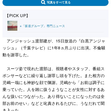
写真をすべて見る
【PICK UP】
※「坂道グループ」専門ニュース
アンジャッシュ渡部建が、15日放送の『白黒アンジャ
ッシュ』（千葉テレビ）に1年8ヵ月ぶりに出演。不倫騒
動を謝罪した。
スーツ姿で現れた渡部は、視聴者やスタッフ、番組ス
ポンサーなどに繰り返し謝罪し頭を下げた。また相方の
児嶋一哉にも神妙な顔で陳謝。児嶋から「お前は調子に
乗っていた。人を雑に扱うようなことが女性に対するあ
んな扱いにつながった。あり得ないことになったのは全
部お前のせい」などと叱責されるたびに、うなだれて聞
き入った。