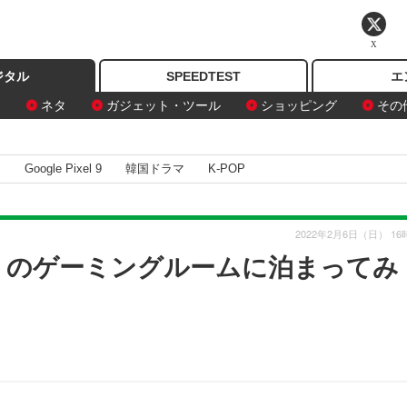
X
ジタル
SPEEDTEST
エ
ン
ネタ
ガジェット・ツール
ショッピング
その
I
Google Pixel 9
韓国ドラマ
K-POP
2022年2月6日（日） 16
葉原」のゲーミングルームに泊まってみ