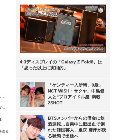
4:3ディスプレイの『Galaxy Z Fold8』は
「思った以上に実用的」
「ケンティー入所時、0歳」
NCT WISH・サクヤ、中島健
King & Prince、LAトラベルバラエティがディズニープラスで世界同時独占配信
人と“プロアイドル感”満載
2SHOT
【動画】iPhone Airは「史上最高の普段使い機」か？買ってはいけない人とベストバイな人
BTSメンバーからの借金に飲
【Oura Ring 4】もうスマートウォッチには戻れない？“指輪”で健康管理する時代が来た【徹底レビュー】
酒運転…自粛中に脳出血で倒
れた韓国芸人、退院 麻痺が残
を送る
る状態で出廷へ