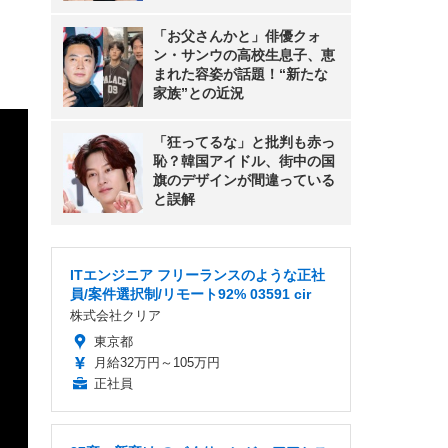
「お父さんかと」俳優クォ
ン・サンウの高校生息子、恵
まれた容姿が話題！“新たな
家族”との近況
「狂ってるな」と批判も赤っ
恥？韓国アイドル、街中の国
旗のデザインが間違っている
と誤解
ITエンジニア フリーランスのような正社
員/案件選択制/リモート92% 03591 cir
株式会社クリア
東京都
月給32万円～105万円
正社員