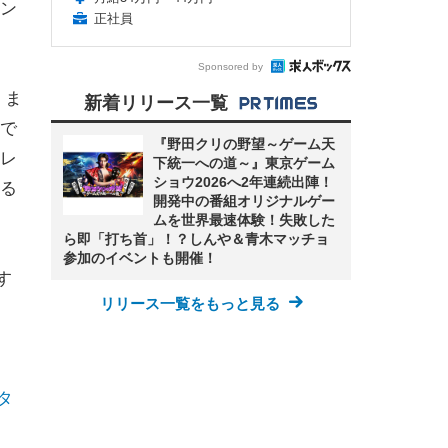
ン
正社員
Sponsored by
。ま
新着リリース一覧
で
『野田クリの野望～ゲーム天
レ
下統一への道～』東京ゲーム
ショウ2026へ2年連続出陣！
る
開発中の番組オリジナルゲー
ムを世界最速体験！失敗した
ら即「打ち首」！？しんや＆青木マッチョ
参加のイベントも開催！
す
リリース一覧をもっと見る
 タ