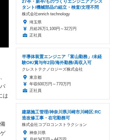
27卒・新卒/ものづくりエンジニアアシス
タント/機械部品の組立・検査/文理不問
株式会社enrich technology
埼玉県
月給26万1,100円～32万円
正社員
半導体装置エンジニア「富山勤務」/未経
験OK/賞与年2回/海外勤務/高収入可
クレストテクノロジーズ株式会社
、
東京都
年収600万円～770万円
パ
正社員
には
建築施工管理/神奈川県川崎市川崎区:RC
造改修工事・在宅勤務可
備
株式会社コプロコンストラクション
ゲ
神奈川県
月給34万円～44万円