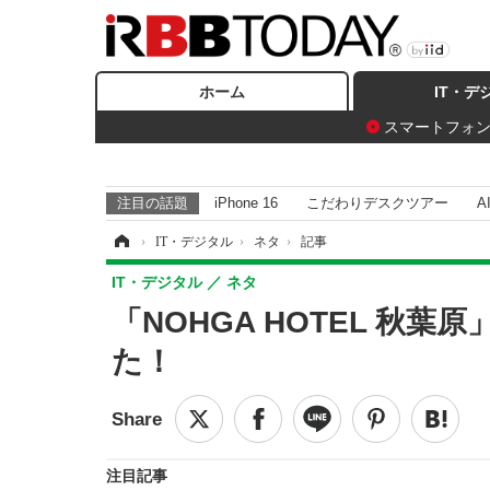
ホーム
IT・デ
スマートフォ
注目の話題
iPhone 16
こだわりデスクツアー
A
ホーム
›
IT・デジタル
›
ネタ
›
記事
IT・デジタル
ネタ
「NOHGA HOTEL 秋
た！
注目記事