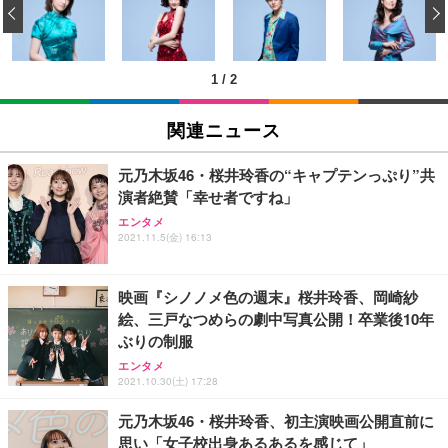
‹
回使い捨て 無香料 ホワイト 300枚
キング pc 事務椅子 360度回転 座面昇降 強化ナイロ
イト
ン樹脂ベース 通気性メッシュ 在宅ワーク H-WY01
￥3,373
￥5,699
￥105,595
(黒網+黒枠+黒足)
1
/
2
EIZO ビジネス向けプレミアムモニター | FlexScan
SIHOO B100 オフィスチェア／デスクチェア メッシ
Amazonベーシック ペットシーツ 厚型 ワイド 42枚
EV2740X-WT | 27.0型4K UHD・USB Type-C・ホワ
ュチェア 人間工学 疲れない ブラック
x2袋(84枚) ホワイト(吸収面:ライトブルー)
関連ニュース
イト
￥27,999
￥3,234
￥109,572
元乃木坂46・桜井玲香の“キャプテンっぷり”共
演者絶賛「幸せ者ですね」
Sezlife オフィスチェア デスクチェア 疲れない テレ
【純正品】27"ゲーミングモニター DualSense 充電
ネオ・ルーライフ ネオ・オムツ L 中型犬用 26枚入
エンタメ
ワーク チェア 強化バックレスト 30度ロッキング機
フック付き（CFI-ZDM1J）
り 単品
2021.11.5(金) 16:13
能 人間工学 椅子 腰サポート 90度跳ね上げ式アーム
レスト 3Dヘッドレスト ハンガー付き 高反発クッシ
￥49,979
￥1,800
￥7,680
ョン PCチェア 通気性メッシュ ゲーミング/勉強/事
映画『シノノメ色の週末』桜井玲香、岡崎紗
務用 おしゃれ パソコンチェア (ブラック)
絵、三戸なつめらの劇中写真公開！卒業後10年
Sezlife オフィスチェア デスクチェア 疲れない テレ
【整備済み品】Dell E2724HS 27インチ 液晶モニタ
Smart Basic(スマートベーシック) 【Amazon.co.jp
ぶりの制服
ワーク チェア 強化バックレスト 30度ロッキング機
ー フルHD（1920×1080）VA 非光沢 HDMI/DisplayP
限定】 Smart Basic アイリスオーヤマ ペットシーツ
能 人間工学 椅子 腰サポート 90度跳ね上げ式アーム
ort/VGA スピーカー内蔵 高さ調整 スイベル VESA対
超厚型 お徳用 ワイド 100枚入 (x 1) (ケース販売)
エンタメ
レスト 3Dヘッドレスト ハンガー付き 高反発クッシ
応 ComfortView ビジネス向け
2021.10.30(土) 17:28
￥7,680
￥15,800
￥3,670
ョン PCチェア 通気性メッシュ ゲーミング/勉強/事
務用 おしゃれ パソコンチェア (ホワイト)
元乃木坂46・桜井玲香、初主演映画公開直前に
思い「女子校出身あるあるを感じて」
ANDWINT オフィスチェア デスクチェア 肘なし メ
【MiniLED/24.5inch/280Hz/FHD】GRAPHT THE S