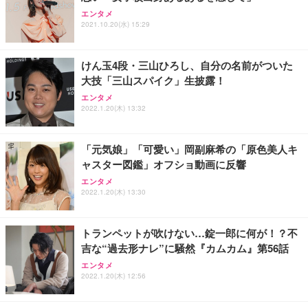
アイリスオーヤマ ペットシーツ 超厚型 お徳用 レギ
ッシュ 通気性 ランバーサポート付き 腰サポート ガ
HOOTER Gaming Monitor 24” Essential ゲーミン
エンタメ
ュラー 200枚入【Amazon.co.jp限定】
ス圧無段階昇降 360度回転 キャスター付き コンパク
グモニター QD 24.5インチ 1ms FHD 量子ドット 残
2021.10.20(水) 15:29
ト 幅52×奥行58.5×高さ84～96cm テレワーク 在宅
像低減 (3年保証 | 輝点保証 | 日本メーカー)
￥3,731
￥4,139
￥34,980
勤務 ブラック
けん玉4段・三山ひろし、自分の名前がついた
大技「三山スパイク」生披露！
エンタメ
2022.1.20(木) 13:32
「元気娘」「可愛い」岡副麻希の「原色美人キ
ャスター図鑑」オフショ動画に反響
エンタメ
2022.1.20(木) 13:30
トランペットが吹けない…錠一郎に何が！？不
吉な“過去形ナレ”に騒然『カムカム』第56話
エンタメ
2022.1.20(木) 12:56