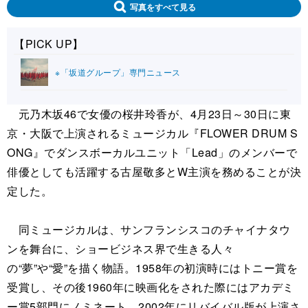
写真をすべて見る
【PICK UP】
※「坂道グループ」専門ニュース
元乃木坂46で女優の桜井玲香が、4月23日～30日に東
京・大阪で上演されるミュージカル『FLOWER DRUM S
ONG』でダンスボーカルユニット「Lead」のメンバーで
俳優としても活躍する古屋敬多とW主演を務めることが決
定した。
同ミュージカルは、サンフランシスコのチャイナタウ
ンを舞台に、ショービジネス界で生きる人々
の“夢”や“愛”を描く物語。1958年の初演時にはトニー賞を
受賞し、その後1960年に映画化をされた際にはアカデミ
ー賞5部門にノミネート。2002年にリバイバル版が上演さ