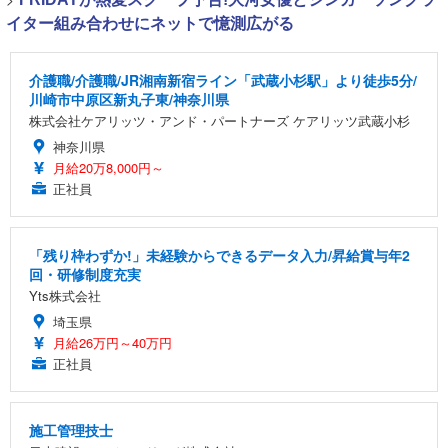
イター組み合わせにネットで憶測広がる
介護職/介護職/JR湘南新宿ライン「武蔵小杉駅」より徒歩5分/
川崎市中原区新丸子東/神奈川県
株式会社ケアリッツ・アンド・パートナーズ ケアリッツ武蔵小杉
神奈川県
月給20万8,000円～
正社員
「残り枠わずか!」未経験からできるデータ入力/昇給賞与年2
回・研修制度充実
Yts株式会社
埼玉県
月給26万円～40万円
正社員
施工管理技士