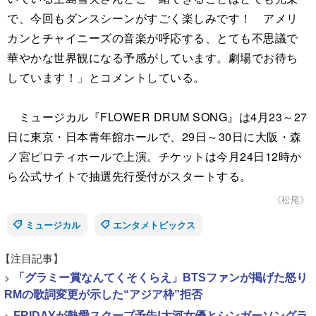
で、今回もダンスシーンがすごく楽しみです！ アメリ
カンとチャイニーズの音楽が呼応する、とても不思議で
華やかな世界観になる予感がしています。劇場でお待ち
しています！」とコメントしている。
ミュージカル『FLOWER DRUM SONG』は4月23～27
日に東京・日本青年館ホールで、29日～30日に大阪・森
ノ宮ピロティホールで上演。チケットは今月24日12時か
ら公式サイトで抽選先行受付がスタートする。
《松尾》
ミュージカル
エンタメトピックス
【注目記事】
>
「グラミー賞なんてくそくらえ」BTSファンが掲げた怒り
RMの歌詞変更が示した“アジア枠”拒否
>
FRIDAYが熱愛スクープ予告!大河女優とシンガーソングラ