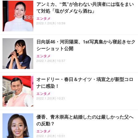
アンミカ、“気”が合わない共演者には塩をまい
て対処「塩がダメなら酒ね」
エンタメ
2022.1.20(木) 10:59
日向坂46・河田陽菜、1st写真集から寝起きセク
シーショット公開
エンタメ
2022.1.20(木) 10:57
オードリー・春日＆ナイツ・塙宣之が新型コロ
ナに感染！
エンタメ
2022.1.20(木) 10:21
優香、青木崇高と結婚したのは厳しかった父へ
の反動？
エンタメ
2022.1.20(木) 10:01