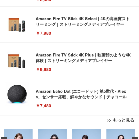
Amazon Fire TV Stick 4K Select | 4Kの高画質スト
リーミング | ストリーミングメディアプレイヤー
￥7,980
Amazon Fire TV Stick 4K Plus | 映画館のような4K
体験 | ストリーミングメディアプレイヤー
￥9,980
Amazon Echo Dot (エコードット) 第5世代 - Alex
a、センサー搭載、鮮やかなサウンド｜チャコール
￥7,480
>> もっと見る
[EdoErgo] オフィスチェア 椅子 テレワーク 疲れな
EIZO ビジネス向けプレミアムモニター | FlexScan
Amazonベーシック ペットシーツ 薄型 レギュラー 1
い 跳ね上げ式アームレスト コンパクト 約105度ロッ
EV3240X-WT | 31.5型4K UHD・USB Type-C・ホワ