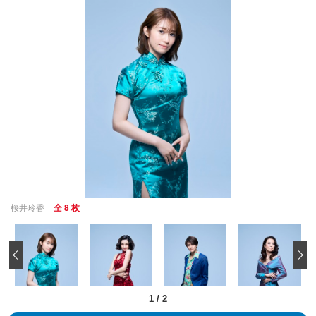
桜井玲香
全 8 枚
‹
1
/
2