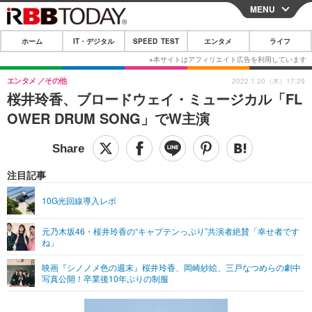
MENU
CLOSE
ホーム
IT・デジタル
SPEED TEST
エンタメ
ライフ
ホーム
IT・デジタル
エンタメ
その他
2022.1.20（木）17:29
桜井玲香、ブロードウェイ・ミュージカル「FL
IT・デジタルTOP
スマートフォン
SPEED TEST
OWER DRUM SONG」でW主演
ネタ
ガジェット・ツール
エンタメ
ショッピング
その他
エンタメTOP
映画・ドラマ
ライフ
注目記事
韓流・K-POP
韓国・芸能
ライフTOP
グルメ
リリース一覧
10G光回線導入レポ
音楽
スポーツ
ペット
ショッピング
プッシュ通知の停止方法
元乃木坂46・桜井玲香の“キャプテンっぷり”共演者絶賛「幸せ者です
ね」
グラビア
ブログ
その他
映画『シノノメ色の週末』桜井玲香、岡崎紗絵、三戸なつめらの劇中
ショッピング
その他
写真公開！卒業後10年ぶりの制服