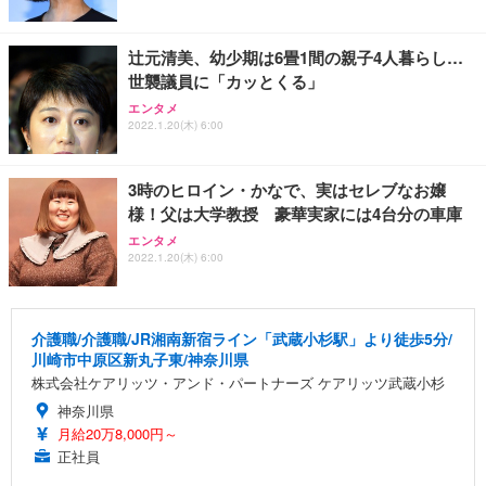
辻元清美、幼少期は6畳1間の親子4人暮らし…
世襲議員に「カッとくる」
エンタメ
2022.1.20(木) 6:00
3時のヒロイン・かなで、実はセレブなお嬢
様！父は大学教授 豪華実家には4台分の車庫
エンタメ
2022.1.20(木) 6:00
介護職/介護職/JR湘南新宿ライン「武蔵小杉駅」より徒歩5分/
川崎市中原区新丸子東/神奈川県
株式会社ケアリッツ・アンド・パートナーズ ケアリッツ武蔵小杉
神奈川県
月給20万8,000円～
正社員