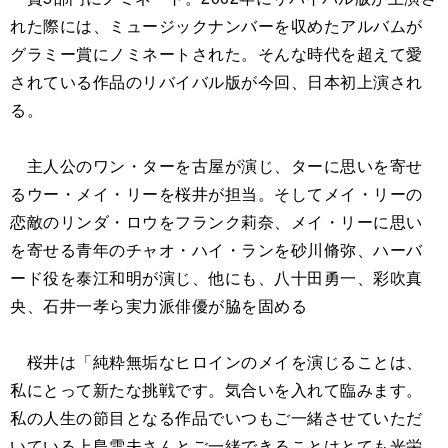
れた際には、ミュージックナンバーを収めたアルバムが
グラミー賞にノミネートされた。そんな時代を超えて愛
されている作品のリバイバル版が今回、日本初上演され
る。
主人公のワン・ターを古屋が演じ、ターに思いを寄せ
るウー・メイ・リーを桜井が担当。そしてメイ・リーの
恋敵のリンダ・ロウをフランク莉奈、メイ・リーに思い
を寄せる青年のチャオ・ハイ・ランを砂川脩弥、ハーバ
ード役を泰江和明が演じ、他にも、八十田勇一、彩吹真
央、石井一孝ら実力派俳優が脇を固める
桜井は「純粋無垢なヒロインのメイを演じることは、
私にとって新たな挑戦です。気合いを入れて臨みます。
私の人生の節目となる作品でいつもご一緒させていただ
いている上島雪夫さんとご一緒できることはとても光栄