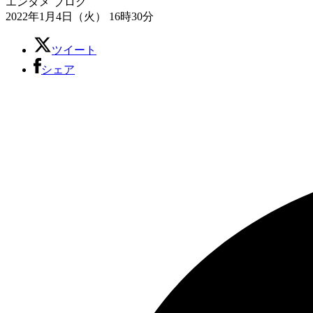
エンタメ
ブログ
2022年1月4日（火） 16時30分
ツイート
シェア