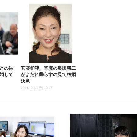
との結
安藤和津、空腹の奥田瑛二
婚して
がよだれ垂らすの見て結婚
決意
2021.12.12(日) 10:47