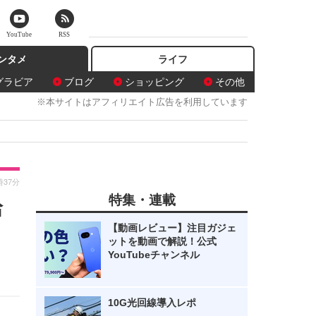
YouTube
RSS
ンタメ
ライフ
グラビア
ブログ
ショッピング
その他
※本サイトはアフィリエイト広告を利用しています
時37分
特集・連載
給
【動画レビュー】注目ガジェ
ットを動画で解説！公式
YouTubeチャンネル
10G光回線導入レポ