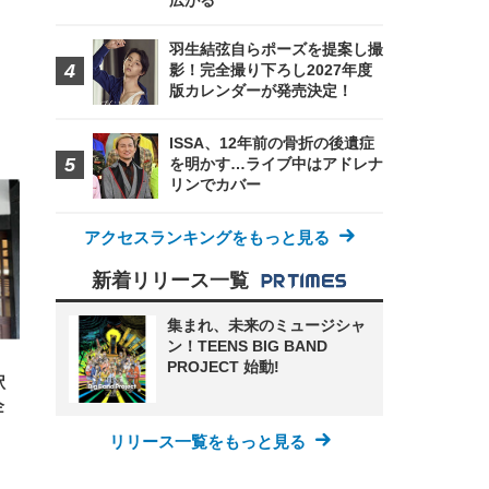
広がる
羽生結弦自らポーズを提案し撮
影！完全撮り下ろし2027年度
版カレンダーが発売決定！
ISSA、12年前の骨折の後遺症
FHD】
ェ
ット
を明かす…ライブ中はアドレナ
 メ
レギ
リンでカバー
 ゲ
ーサ
ンチ
 ガ
 (3
回
アクセスランキングをもっと見る
ー)
ンパ
高さ
 在
新着リリース一覧
集まれ、未来のミュージシャ
ン！TEENS BIG BAND
PROJECT 始動!
駅
企
リリース一覧をもっと見る