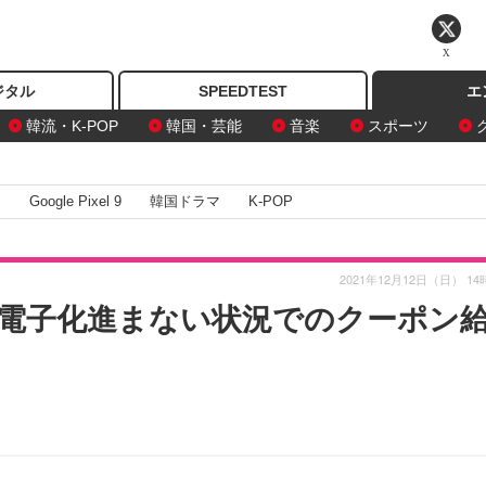
X
ジタル
SPEEDTEST
エ
韓流・K-POP
韓国・芸能
音楽
スポーツ
I
Google Pixel 9
韓国ドラマ
K-POP
2021年12月12日（日） 14
電子化進まない状況でのクーポン