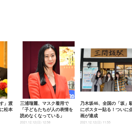
【整備済み品】Dell
【MiniLED/24.5inch/280Hz/
正品】27"ゲーミングモ
ANDWINT オフィスチ
アイリスオーヤマ ペ
Sezlife オフィスチェア デスク
ネオ・ルーライフ ネオ・オム
E2724HS 27インチ 液晶モ
Sezlife オフィスチェア デスク
Smart Basic(スマートベーシ
GRAPHT THE SHOOTER
ー DualSense 充電フッ
ア デスクチェア 肘なし
シーツ 超厚型 お徳用 
チェア 疲れない テレワーク
ツ L 中型犬用 26枚入り 単品
ニター フル
チェア 疲れない テレワーク
ック) 【Amazon.co.jp限定】
Gaming Monitor 24” Essential
き（CFI-ZDM1J）
ッシュ 通気性 ランバ
ュラー 200枚入
チェア 強化バックレスト 30
HD（1920×1080）VA 非光
チェア 強化バックレスト 30度
Smart Basic アイリスオーヤマ
ーミングモニター QD 24.5イ
ポート付き 腰サポート
【Amazon.co.jp限定】
￥1,800
￥15,800
￥34,980
9,979
度ロッキング機能 人間工学 椅
沢 HDMI/DisplayPort/VGA
ロッキング機能 人間工学 椅子
ペットシーツ 超厚型 お徳用
￥4,139
￥3,731
1ms FHD 量子ドット 残像低減
ス圧無段階昇降 360度
￥7,680
￥7,680
￥3,670
子 腰サポート 90度跳ね上げ
スピーカー内蔵 高さ調整 ス
腰サポート 90度跳ね上げ式ア
ワイド 100枚入 (x 1) (ケース
年保証 | 輝点保証 | 日本メーカ
転 キャスター付き コ
式アームレスト 3Dヘッドレス
イベル VESA対応
ームレスト 3Dヘッドレスト
販売)
クト 幅52×奥行58.5×
ト ハンガー付き 高反発クッシ
ComfortView ビジネス向け
ハンガー付き 高反発クッショ
84～96cm テレワーク
ョン PCチェア 通気性メッシ
ン PCチェア 通気性メッシュ
宅勤務 ブラック
ュ ゲーミング/勉強/事務用 お
ゲーミング/勉強/事務用 おし
しゃれ パソコンチェア (ブラ
ゃれ パソコンチェア (ホワイ
ック)
ト)
す」渡
三浦瑠麗、マスク着用で
乃木坂46、全国の「坂」
に松本
「子どもたちが人の表情を
にポスター貼る！ついに
読めなくなっている」
画が達成
2021.12.12(日) 12:58
2021.12.12(日) 11:55