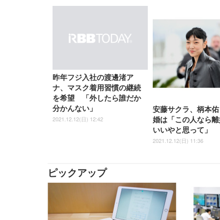
昨年フジ入社の渡邊渚ア
ナ、マスク着用習慣の継続
を希望 「外したら誰だか
分かんない」
安藤サクラ、柄本佑
2021.12.12(日) 12:42
婚は「この人なら離
いいやと思って」
2021.12.12(日) 11:36
ピックアップ