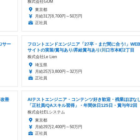
株式会社GUM
東京都
月給31万8,700円～50万円
正社員
/サー
フロントエンドエンジニア「27卒・まだ間に合う!」WE
サイトの実装/賞与あり/昇給賞与あり/川口市本町2丁目
株式会社Le Lien
埼玉県
月給25万3,800円～32万円
正社員
と改善
AIテストエンジニア・コンテンツ好き歓迎・残業ほぼな
「正社員/QAスキル習得」・年間休日125日・賞与年2回
株式会社ELシステム
東京都
月給29万2,400円～50万円
正社員