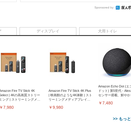
Sponsored by
ア
ディスプレイ
犬用トイレ
Amazon Echo Dot (
Amazon Fire TV Stick 4K
Amazon Fire TV Stick 4K Plus
ドット) 第5世代 - Ale
Select | 4Kの高画質ストリー
| 映画館のような4K体験 | スト
センサー搭載、鮮やか
ミング | ストリーミングメデ
リーミングメディアプレイヤ
サウンド｜チャコール
￥7,480
ィアプレイヤー
ー
￥7,980
￥9,980
>> もっ