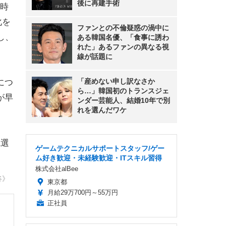
後に再建手術
時
化を
ファンとの不倫疑惑の渦中に
し、
ある韓国名優、「食事に誘わ
れた」あるファンの異なる視
線が話題に
「産めない申し訳なさか
につ
ら…」韓国初のトランスジェ
が早
ンダー芸能人、結婚10年で別
れを選んだワケ
院選
ゲームテクニカルサポートスタッフ/ゲー
ム好き歓迎・未経験歓迎・ITスキル習得
株式会社alBee
谷》
東京都
月給29万700円～55万円
正社員
・