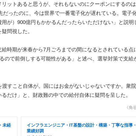
メリットあると思うが、それもないのにクーポンにするのは
全然先だったのに、今は世界で一番電子化が遅れている。電子
用が）900億円もかかるんだったらいただけない」と説明
を疑問視した。
給時期が来春から7月ごろまでの間になるとされている点
あるので前倒しする可能性がある」と述べ、選挙対策で支給
を渡すこと自体が。国にはお金がないじゃないですか。衆
いるだけ」と、財政難の中での給付自体に疑問を呈した。
《角
・未経
インフラエンジニア・IT基盤の設計・構築・丁寧な指導
業績好調