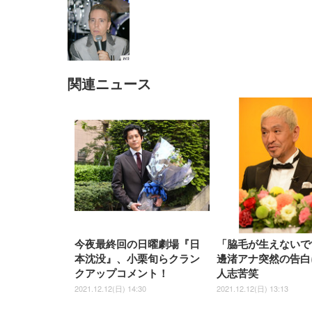
関連ニュース
EIZO ビジネス向けプレミア
EIZO ビジネス向けプレミア
【純
[EdoErgo] オフィスチェア 椅
Amazonベーシック ペットシ
SIHOO B100 オフィスチェア
Amazonベーシック ペットシ
ムモニター | FlexScan
ムモニター | FlexScan
ニタ
子 テレワーク 疲れない 跳ね
ーツ 薄型 レギュラー 1回使い
／デスクチェア メッシュチェ
ーツ 厚型 ワイド 42枚x2袋(84
EV3240X-WT | 31.5型4K
EV2740X-WT | 27.0型4K
ク付
上げ式アームレスト コンパク
捨て 無香料 ホワイト 300枚
ア 人間工学 疲れない ブラッ
枚) ホワイト(吸収面:ライトブ
UHD・USB Type-C・ホワイ
UHD・USB Type-C・ホワイ
ト 約105度ロッキング pc 事務
￥105,595
￥109,572
ク
ルー)
￥4
ト
ト
￥5,699
￥3,373
￥27,999
￥3,234
椅子 360度回転 座面昇降 強化
ナイロン樹脂ベース 通気性メ
ッシュ 在宅ワーク H-
WY01(黒網+黒枠+黒足)
今夜最終回の日曜劇場『日
「脇毛が生えないで
本沈没』、小栗旬らクラン
邊渚アナ突然の告白
クアップコメント！
人志苦笑
2021.12.12(日) 14:30
2021.12.12(日) 13:13