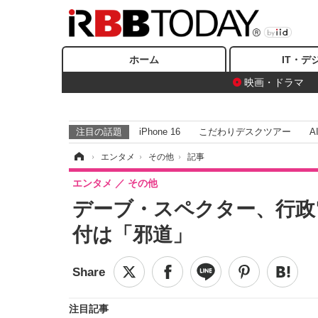
ホーム
IT・デ
映画・ドラマ
注目の話題
iPhone 16
こだわりデスクツアー
A
ホーム
›
エンタメ
›
その他
›
記事
エンタメ
その他
デーブ・スペクター、行政
付は「邪道」
注目記事