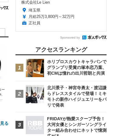
株式会社Le Lien
埼玉県
月給25万3,800円～32万円
正社員
Sponsored by
アクセスランキング
ホリプロスカウトキャラバンで
グランプリ受賞の塚本恋乃葉、
初CMは憧れの出川哲朗と共演
北川景子・神宮寺勇太・渡辺謙
エコー
らドレススタイルで登場！ミキ
xa、
な
モトの新作ハイジュエリーをパ
リで発表
FRIDAYが熱愛スクープ予告！
と見る
大河女優とシンガーソングライ
ター組み合わせにネットで憶測