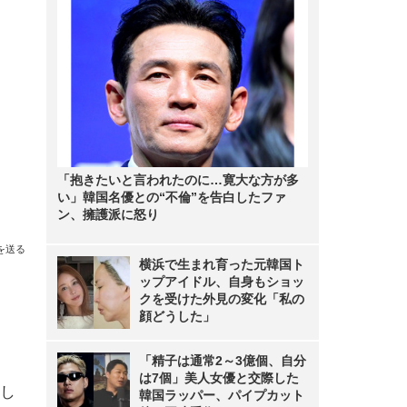
「抱きたいと言われたのに…寛大な方が多
い」韓国名優との“不倫”を告白したファ
ン、擁護派に怒り
を送る
横浜で生まれ育った元韓国ト
ップアイドル、自身もショッ
クを受けた外見の変化「私の
し
顔どうした」
「精子は通常2～3億個、自分
は7個」美人女優と交際した
し
韓国ラッパー、パイプカット