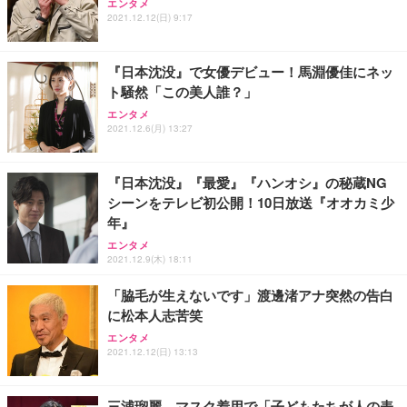
【純正品】27"ゲーミングモニター DualSense 充電
ネオ・ルーライフ ネオ・オムツ L 中型犬用 26枚入
エンタメ
ワーク チェア 強化バックレスト 30度ロッキング機
2021.12.12(日) 9:17
フック付き（CFI-ZDM1J）
り 単品
能 人間工学 椅子 腰サポート 90度跳ね上げ式アーム
レスト 3Dヘッドレスト ハンガー付き 高反発クッシ
￥49,979
￥1,800
￥7,680
ョン PCチェア 通気性メッシュ ゲーミング/勉強/事
『日本沈没』で女優デビュー！馬淵優佳にネッ
務用 おしゃれ パソコンチェア (ブラック)
ト騒然「この美人誰？」
Sezlife オフィスチェア デスクチェア 疲れない テレ
【整備済み品】Dell E2724HS 27インチ 液晶モニタ
Smart Basic(スマートベーシック) 【Amazon.co.jp
エンタメ
ワーク チェア 強化バックレスト 30度ロッキング機
ー フルHD（1920×1080）VA 非光沢 HDMI/DisplayP
限定】 Smart Basic アイリスオーヤマ ペットシーツ
2021.12.6(月) 13:27
能 人間工学 椅子 腰サポート 90度跳ね上げ式アーム
ort/VGA スピーカー内蔵 高さ調整 スイベル VESA対
超厚型 お徳用 ワイド 100枚入 (x 1) (ケース販売)
レスト 3Dヘッドレスト ハンガー付き 高反発クッシ
応 ComfortView ビジネス向け
￥7,680
￥15,800
￥3,670
ョン PCチェア 通気性メッシュ ゲーミング/勉強/事
『日本沈没』『最愛』『ハンオシ』の秘蔵NG
務用 おしゃれ パソコンチェア (ホワイト)
シーンをテレビ初公開！10日放送『オオカミ少
ANDWINT オフィスチェア デスクチェア 肘なし メ
【MiniLED/24.5inch/280Hz/FHD】GRAPHT THE S
アイリスオーヤマ ペットシーツ 超厚型 お徳用 レギ
年』
ッシュ 通気性 ランバーサポート付き 腰サポート ガ
HOOTER Gaming Monitor 24” Essential ゲーミン
ュラー 200枚入【Amazon.co.jp限定】
ス圧無段階昇降 360度回転 キャスター付き コンパク
グモニター QD 24.5インチ 1ms FHD 量子ドット 残
エンタメ
ト 幅52×奥行58.5×高さ84～96cm テレワーク 在宅
像低減 (3年保証 | 輝点保証 | 日本メーカー)
￥3,731
2021.12.9(木) 18:11
￥4,139
￥34,980
勤務 ブラック
「脇毛が生えないです」渡邊渚アナ突然の告白
に松本人志苦笑
エンタメ
2021.12.12(日) 13:13
三浦瑠麗、マスク着用で「子どもたちが人の表