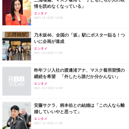
情を読めなくなっている」
エンタメ
2021.12.12(日) 12:58
乃木坂46、全国の「坂」駅にポスター貼る！つ
いに企画が達成
エンタメ
2021.12.12(日) 11:55
昨年フジ入社の渡邊渚アナ、マスク着用習慣の
継続を希望 「外したら誰だか分かんない」
エンタメ
2021.12.12(日) 12:42
安藤サクラ、柄本佑との結婚は「この人なら離
婚していいやと思って」
エンタメ
2021.12.12(日) 11:36