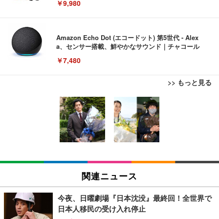
￥9,980
Amazon Echo Dot (エコードット) 第5世代 - Alex
a、センサー搭載、鮮やかなサウンド｜チャコール
￥7,480
>> もっと見る
[EdoErgo] オフィスチェア 椅子 テレワーク 疲れな
EIZO ビジネス向けプレミアムモニター | FlexScan
Amazonベーシック ペットシーツ 薄型 レギュラー 1
い 跳ね上げ式アームレスト コンパクト 約105度ロッ
EV3240X-WT | 31.5型4K UHD・USB Type-C・ホワ
回使い捨て 無香料 ホワイト 300枚
キング pc 事務椅子 360度回転 座面昇降 強化ナイロ
イト
ン樹脂ベース 通気性メッシュ 在宅ワーク H-WY01
￥3,373
￥5,699
￥105,595
(黒網+黒枠+黒足)
EIZO ビジネス向けプレミアムモニター | FlexScan
SIHOO B100 オフィスチェア／デスクチェア メッシ
Amazonベーシック ペットシーツ 厚型 ワイド 42枚
EV2740X-WT | 27.0型4K UHD・USB Type-C・ホワ
ュチェア 人間工学 疲れない ブラック
x2袋(84枚) ホワイト(吸収面:ライトブルー)
関連ニュース
イト
￥27,999
￥3,234
￥109,572
今夜、日曜劇場『日本沈没』最終回！全世界で
日本人移民の受け入れ停止
Sezlife オフィスチェア デスクチェア 疲れない テレ