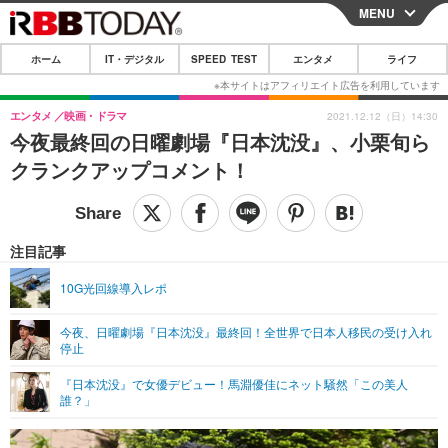
MENU
CLOSE
ホーム
IT・デジタル
SPEED TEST
エンタメ
ライフ
ホーム
IT・デジタル
エンタメ
映画・ドラマ
2021.12.12（日）14:30
今夜最終回の日曜劇場『日本沈没』、小栗旬ら
IT・デジタルTOP
スマートフォン
SPEED TEST
クランクアップコメント！
ネタ
ガジェット・ツール
エンタメ
ショッピング
その他
エンタメTOP
映画・ドラマ
ライフ
注目記事
韓流・K-POP
韓国・芸能
ライフTOP
グルメ
リリース一覧
10G光回線導入レポ
音楽
スポーツ
ペット
ショッピング
プッシュ通知の停止方法
今夜、日曜劇場『日本沈没』最終回！全世界で日本人移民の受け入れ
停止
グラビア
ブログ
その他
『日本沈没』で女優デビュー！馬淵優佳にネット騒然「この美人
ショッピング
その他
誰？」