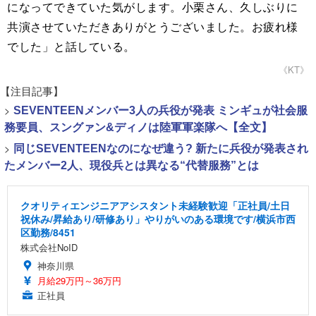
になってできていた気がします。小栗さん、久しぶりに
共演させていただきありがとうございました。お疲れ様
でした」と話している。
《KT》
【注目記事】
>
SEVENTEENメンバー3人の兵役が発表 ミンギュが社会服
務要員、スングァン&ディノは陸軍軍楽隊へ【全文】
>
同じSEVENTEENなのになぜ違う? 新たに兵役が発表され
たメンバー2人、現役兵とは異なる“代替服務”とは
クオリティエンジニアアシスタント未経験歓迎「正社員/土日
祝休み/昇給あり/研修あり」やりがいのある環境です/横浜市西
区勤務/8451
株式会社NoID
神奈川県
月給29万円～36万円
正社員