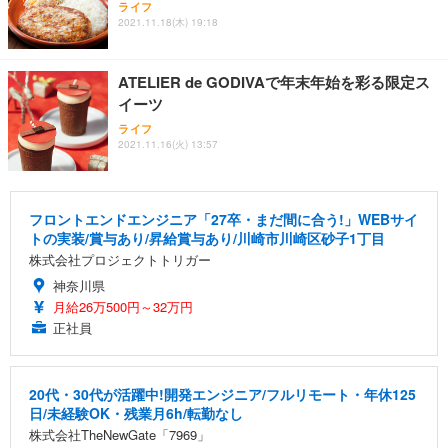
ライフ
2021.11.18(木) 19:18
ATELIER de GODIVAで年末年始を彩る限定ス
イーツ
ライフ
2021.11.16(火) 13:57
フロントエンドエンジニア「27卒・まだ間に合う!」WEBサイ
トの実装/賞与あり/昇給賞与あり/川崎市川崎区砂子1丁目
株式会社プロジェクトトリガー
神奈川県
月給26万500円～32万円
正社員
20代・30代が活躍中!開発エンジニア/フルリモート・年休125
日/未経験OK・残業月6h/転勤なし
株式会社TheNewGate「7969」