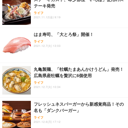
テーキ発売
ライフ
2021.11.12(金) 9:19
はま寿司、「大とろ祭」開催！
ライフ
2021.12.7(火) 13:03
丸亀製麺、「牡蠣たまあんかけうどん」発売！
広島県産牡蠣を贅沢に6個使用
ライフ
2021.12.7(火) 10:34
フレッシュネスバーガーから新感覚商品！その
名も「ダンクバーガー」
ライフ
2021.12.6(月) 17:12