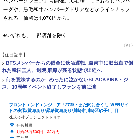
ハンバーグフェア」も開催。黒毛和牛しそおろしハンバ
ーグや、黒毛和牛ハンバーグドリアなどがラインナップ
される。価格は1,078円から。
※いずれも、一部店舗を除く
《KT》
【注目記事】
>
BTSメンバーからの借金に飲酒運転...自粛中に脳出血で倒
れた韓国芸人、退院 麻痺が残る状態で出廷へ
>
何を意味するのか...めったに泣かないBLACKPINK・ジ
ス、10周年イベント終了しファンを前に涙
フロントエンドエンジニア「27卒・まだ間に合う!」WEBサイ
トの実装/賞与あり/昇給賞与あり/川崎市川崎区砂子1丁目
株式会社プロジェクトトリガー
神奈川県
月給26万500円～32万円
正社員