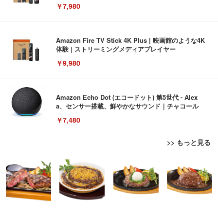
￥7,980
Amazon Fire TV Stick 4K Plus | 映画館のような4K
体験 | ストリーミングメディアプレイヤー
￥9,980
Amazon Echo Dot (エコードット) 第5世代 - Alex
a、センサー搭載、鮮やかなサウンド｜チャコール
￥7,480
>> もっと見る
[EdoErgo] オフィスチェア 椅子 テレワーク 疲れな
EIZO ビジネス向けプレミアムモニター | FlexScan
Amazonベーシック ペットシーツ 薄型 レギュラー 1
い 跳ね上げ式アームレスト コンパクト 約105度ロッ
EV3240X-WT | 31.5型4K UHD・USB Type-C・ホワ
回使い捨て 無香料 ホワイト 300枚
キング pc 事務椅子 360度回転 座面昇降 強化ナイロ
イト
ン樹脂ベース 通気性メッシュ 在宅ワーク H-WY01
￥3,373
￥5,699
￥105,595
(黒網+黒枠+黒足)