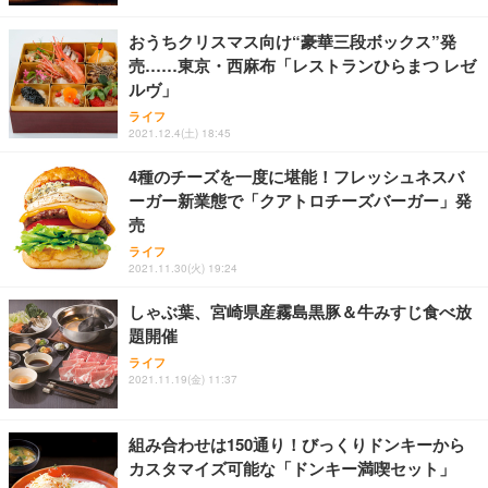
おうちクリスマス向け“豪華三段ボックス”発
売……東京・西麻布「レストランひらまつ レゼ
ルヴ」
ライフ
2021.12.4(土) 18:45
4種のチーズを一度に堪能！フレッシュネスバ
ーガー新業態で「クアトロチーズバーガー」発
売
ライフ
2021.11.30(火) 19:24
しゃぶ葉、宮崎県産霧島黒豚＆牛みすじ食べ放
題開催
ライフ
2021.11.19(金) 11:37
組み合わせは150通り！びっくりドンキーから
カスタマイズ可能な「ドンキー満喫セット」