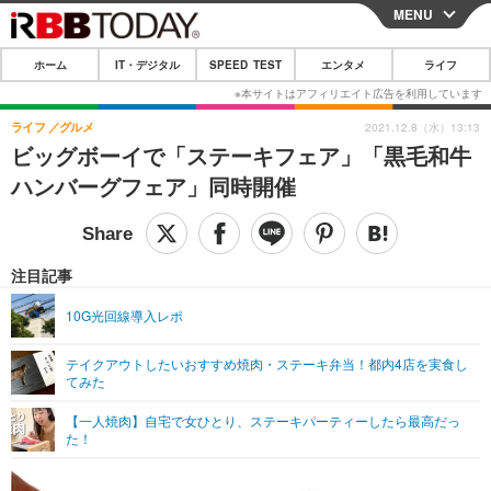
MENU
CLOSE
ホーム
IT・デジタル
SPEED TEST
エンタメ
ライフ
ホーム
IT・デジタル
ライフ
グルメ
2021.12.8（水）13:13
ビッグボーイで「ステーキフェア」「黒毛和牛
IT・デジタルTOP
スマートフォン
SPEED TEST
ハンバーグフェア」同時開催
ネタ
ガジェット・ツール
エンタメ
ショッピング
その他
エンタメTOP
映画・ドラマ
ライフ
注目記事
韓流・K-POP
韓国・芸能
ライフTOP
グルメ
リリース一覧
10G光回線導入レポ
音楽
スポーツ
ペット
ショッピング
プッシュ通知の停止方法
テイクアウトしたいおすすめ焼肉・ステーキ弁当！都内4店を実食し
てみた
グラビア
ブログ
その他
【一人焼肉】自宅で女ひとり、ステーキパーティーしたら最高だっ
ショッピング
その他
た！