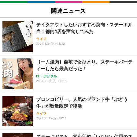
EIZO ビジネス向けプレミアムモニター | FlexScan
SIHOO B100 オフィスチェア／デスクチェア メッシ
Amazonベーシック ペットシーツ 厚型 ワイド 42枚
EV2740X-WT | 27.0型4K UHD・USB Type-C・ホワ
ュチェア 人間工学 疲れない ブラック
x2袋(84枚) ホワイト(吸収面:ライトブルー)
関連ニュース
イト
￥27,999
￥3,234
￥109,572
テイクアウトしたいおすすめ焼肉・ステーキ弁
当！都内4店を実食してみた
Sezlife オフィスチェア デスクチェア 疲れない テレ
【純正品】27"ゲーミングモニター DualSense 充電
ネオ・ルーライフ ネオ・オムツ L 中型犬用 26枚入
ライフ
ワーク チェア 強化バックレスト 30度ロッキング機
2021.8.24(火) 18:39
フック付き（CFI-ZDM1J）
り 単品
能 人間工学 椅子 腰サポート 90度跳ね上げ式アーム
レスト 3Dヘッドレスト ハンガー付き 高反発クッシ
￥49,979
￥1,800
￥7,680
ョン PCチェア 通気性メッシュ ゲーミング/勉強/事
【一人焼肉】自宅で女ひとり、ステーキパーテ
務用 おしゃれ パソコンチェア (ブラック)
ィーしたら最高だった！
Sezlife オフィスチェア デスクチェア 疲れない テレ
【整備済み品】Dell E2724HS 27インチ 液晶モニタ
Smart Basic(スマートベーシック) 【Amazon.co.jp
IT・デジタル
ワーク チェア 強化バックレスト 30度ロッキング機
ー フルHD（1920×1080）VA 非光沢 HDMI/DisplayP
限定】 Smart Basic アイリスオーヤマ ペットシーツ
2021.11.29(月) 21:14
能 人間工学 椅子 腰サポート 90度跳ね上げ式アーム
ort/VGA スピーカー内蔵 高さ調整 スイベル VESA対
超厚型 お徳用 ワイド 100枚入 (x 1) (ケース販売)
レスト 3Dヘッドレスト ハンガー付き 高反発クッシ
応 ComfortView ビジネス向け
￥7,680
￥15,800
￥3,670
ョン PCチェア 通気性メッシュ ゲーミング/勉強/事
ブロンコビリー、人気のブランド牛「ぶどう
務用 おしゃれ パソコンチェア (ホワイト)
牛」が数量限定で復活
ANDWINT オフィスチェア デスクチェア 肘なし メ
【MiniLED/24.5inch/280Hz/FHD】GRAPHT THE S
アイリスオーヤマ ペットシーツ 超厚型 お徳用 レギ
ッシュ 通気性 ランバーサポート付き 腰サポート ガ
HOOTER Gaming Monitor 24” Essential ゲーミン
ライフ
ュラー 200枚入【Amazon.co.jp限定】
ス圧無段階昇降 360度回転 キャスター付き コンパク
グモニター QD 24.5インチ 1ms FHD 量子ドット 残
2021.11.24(水) 13:11
ト 幅52×奥行58.5×高さ84～96cm テレワーク 在宅
像低減 (3年保証 | 輝点保証 | 日本メーカー)
￥3,731
￥4,139
￥34,980
勤務 ブラック
ステーキガスト、希少部位「いちぼ」使用のス