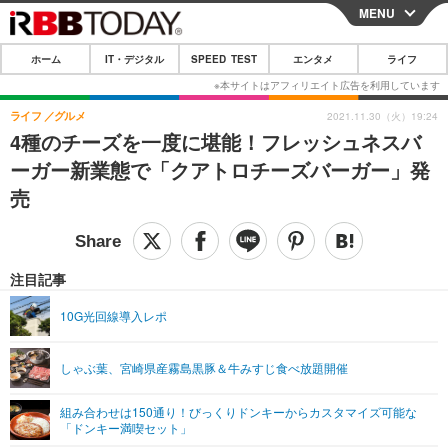
MENU
CLOSE
ホーム
IT・デジタル
SPEED TEST
エンタメ
ライフ
ホーム
IT・デジタル
ライフ
グルメ
2021.11.30（火）19:24
4種のチーズを一度に堪能！フレッシュネスバ
IT・デジタルTOP
スマートフォン
SPEED TEST
ーガー新業態で「クアトロチーズバーガー」発
ネタ
ガジェット・ツール
売
エンタメ
ショッピング
その他
エンタメTOP
映画・ドラマ
ライフ
韓流・K-POP
韓国・芸能
注目記事
ライフTOP
グルメ
リリース一覧
音楽
スポーツ
10G光回線導入レポ
ペット
ショッピング
プッシュ通知の停止方法
グラビア
ブログ
その他
しゃぶ葉、宮崎県産霧島黒豚＆牛みすじ食べ放題開催
ショッピング
その他
組み合わせは150通り！びっくりドンキーからカスタマイズ可能な
「ドンキー満喫セット」