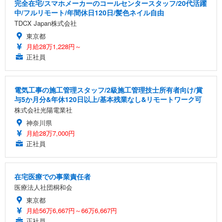
完全在宅/スマホメーカーのコールセンタースタッフ/20代活躍
中/フルリモート/年間休日120日/髪色ネイル自由
TDCX Japan株式会社
東京都
月給28万1,228円～
正社員
電気工事の施工管理スタッフ/2級施工管理技士所有者向け/賞
与5か月分&年休120日以上/基本残業なし&リモートワーク可
株式会社光陽電業社
神奈川県
月給28万7,000円
正社員
在宅医療での事業責任者
医療法人社団桐和会
東京都
月給56万6,667円～66万6,667円
正社員