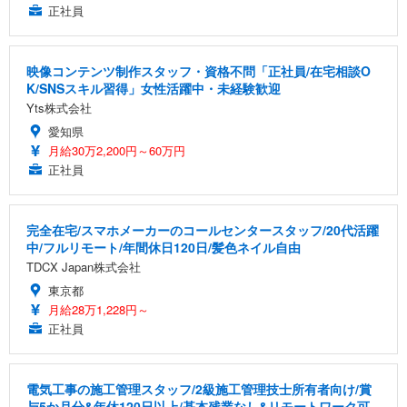
正社員
映像コンテンツ制作スタッフ・資格不問「正社員/在宅相談O
K/SNSスキル習得」女性活躍中・未経験歓迎
Yts株式会社
愛知県
月給30万2,200円～60万円
正社員
完全在宅/スマホメーカーのコールセンタースタッフ/20代活躍
中/フルリモート/年間休日120日/髪色ネイル自由
TDCX Japan株式会社
東京都
月給28万1,228円～
正社員
電気工事の施工管理スタッフ/2級施工管理技士所有者向け/賞
与5か月分&年休120日以上/基本残業なし&リモートワーク可