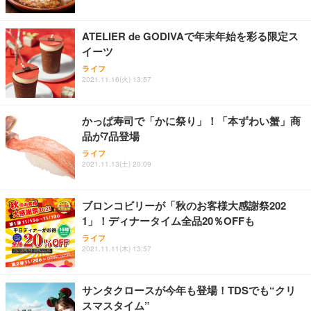
レスト 3Dヘッドレスト ハンガー付き 高反発クッシ
応 ComfortView ビジネス向け
￥7,680
￥15,800
￥3,670
ョン PCチェア 通気性メッシュ ゲーミング/勉強/事
ATELIER de GODIVAで年末年始を彩る限定ス
務用 おしゃれ パソコンチェア (ホワイト)
イーツ
ANDWINT オフィスチェア デスクチェア 肘なし メ
【MiniLED/24.5inch/280Hz/FHD】GRAPHT THE S
アイリスオーヤマ ペットシーツ 超厚型 お徳用 レギ
ッシュ 通気性 ランバーサポート付き 腰サポート ガ
HOOTER Gaming Monitor 24” Essential ゲーミン
ライフ
ュラー 200枚入【Amazon.co.jp限定】
ス圧無段階昇降 360度回転 キャスター付き コンパク
グモニター QD 24.5インチ 1ms FHD 量子ドット 残
2021.11.16(火) 13:57
ト 幅52×奥行58.5×高さ84～96cm テレワーク 在宅
像低減 (3年保証 | 輝点保証 | 日本メーカー)
￥3,731
￥4,139
￥34,980
勤務 ブラック
かっぱ寿司で「かに祭り」！「本ずわい蟹」商
品が7品登場
ライフ
2021.11.13(土) 20:09
ブロンコビリーが「秋のお客様大感謝祭202
1」！ディナータイム全品20％OFFも
ライフ
2021.11.11(木) 13:57
サンタクロースが今年も登場！TDSでも“クリ
スマスタイム”