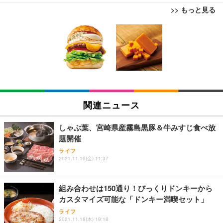
>> もっと見る
[EdoErgo] オフィスチェア 椅子 テレワーク 疲れな
EIZO ビジネス向けプレミアムモニター | FlexScan
Amazonベーシック ペットシーツ 薄型 レギュラー 1
い 跳ね上げ式アームレスト コンパクト 約105度ロッ
EV3240X-WT | 31.5型4K UHD・USB Type-C・ホワ
回使い捨て 無香料 ホワイト 300枚
キング pc 事務椅子 360度回転 座面昇降 強化ナイロ
イト
ン樹脂ベース 通気性メッシュ 在宅ワーク H-WY01
￥3,373
￥5,699
￥105,595
(黒網+黒枠+黒足)
EIZO ビジネス向けプレミアムモニター | FlexScan
SIHOO B100 オフィスチェア／デスクチェア メッシ
Amazonベーシック ペットシーツ 厚型 ワイド 42枚
EV2740X-WT | 27.0型4K UHD・USB Type-C・ホワ
ュチェア 人間工学 疲れない ブラック
x2袋(84枚) ホワイト(吸収面:ライトブルー)
関連ニュース
イト
￥27,999
￥3,234
￥109,572
しゃぶ葉、宮崎県産霧島黒豚＆牛みすじ食べ放
題開催
Sezlife オフィスチェア デスクチェア 疲れない テレ
【純正品】27"ゲーミングモニター DualSense 充電
ネオ・ルーライフ ネオ・オムツ L 中型犬用 26枚入
ライフ
ワーク チェア 強化バックレスト 30度ロッキング機
2021.11.19(金) 11:37
フック付き（CFI-ZDM1J）
り 単品
能 人間工学 椅子 腰サポート 90度跳ね上げ式アーム
レスト 3Dヘッドレスト ハンガー付き 高反発クッシ
￥49,979
￥1,800
￥7,680
ョン PCチェア 通気性メッシュ ゲーミング/勉強/事
組み合わせは150通り！びっくりドンキーから
務用 おしゃれ パソコンチェア (ブラック)
カスタマイズ可能な「ドンキー満喫セット」
Sezlife オフィスチェア デスクチェア 疲れない テレ
【整備済み品】Dell E2724HS 27インチ 液晶モニタ
Smart Basic(スマートベーシック) 【Amazon.co.jp
ライフ
ワーク チェア 強化バックレスト 30度ロッキング機
ー フルHD（1920×1080）VA 非光沢 HDMI/DisplayP
限定】 Smart Basic アイリスオーヤマ ペットシーツ
2021.11.18(木) 19:18
能 人間工学 椅子 腰サポート 90度跳ね上げ式アーム
ort/VGA スピーカー内蔵 高さ調整 スイベル VESA対
超厚型 お徳用 ワイド 100枚入 (x 1) (ケース販売)